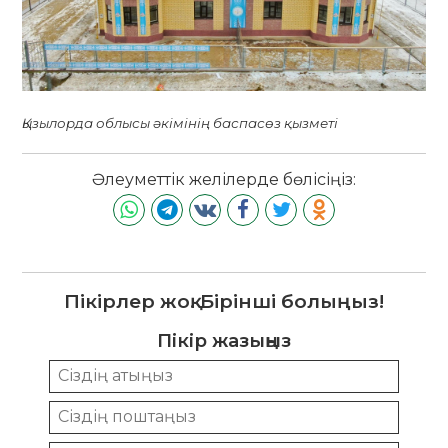
Қызылорда облысы әкімінің баспасөз қызметі
Әлеуметтік желілерде бөлісіңіз:
Пікірлер жоқ. Бірінші болыңыз!
Пікір жазыңыз