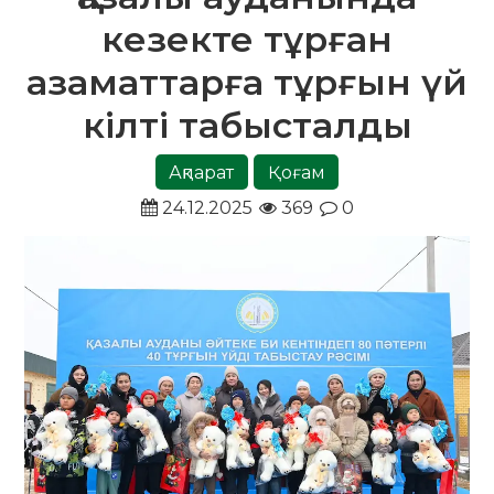
кезекте тұрған
азаматтарға тұрғын үй
кілті табысталды
Ақпарат
Қоғам
24.12.2025
369
0