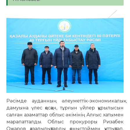
Рәсімде ауданның әлеуметтік-экономикалық
дамуына үлес қосқан, тұрғын үйлер құрылысын
салған азаматтар облыс әкімінің Алғыс хатымен
марапатталды. Облыс прокуроры Ризабек
Ожаров қазалылықтарды қоныстоймен құттықтап,