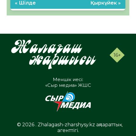
« Шілде
Қыркүйек »
16+
Меншік иесі:
«Сыр медиа» ЖШС
© 2026 . Zhalagash-zharshysy.kz ақпараттық
агенттігі.