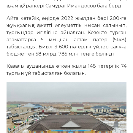
қоғам қайраткері Самұрат Имандосов бата берді.
Айта кетейік, өңірде 2022 жылдан бері 200-ге
жуық халыққа қажетті әлеуметтік нысан салынып,
тұрғындар игілігіне айналған. Кезекте тұрған
азаматтарға 5 мыңнан астам пәтер (5148)
табысталды. Биыл 3 600 пәтерлік үйлер салуға
бюджеттен 58 млрд. 785 млн. теңге бөлінді.
Қазалы ауданында өткен жылы 148 пәтерлік 74
тұрғын үй табысталған болатын.