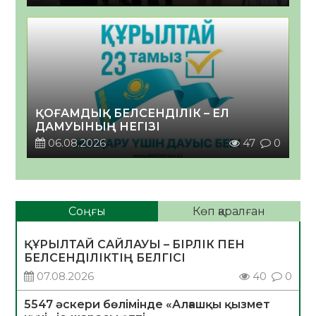
ҚОҒАМДЫҚ БЕЛСЕНДІЛІК – ЕЛ
ДАМУЫНЫҢ НЕГІЗІ
06.08.2026
47
0
Соңғы
Көп қаралған
ҚҰРЫЛТАЙ САЙЛАУЫ – БІРЛІК ПЕН
БЕЛСЕНДІЛІКТІҢ БЕЛГІСІ
07.08.2026
40
0
5547 әскери бөлімінде «Алғашқы қызмет