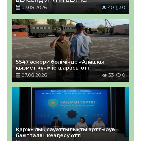
БЕЛСЕНДІЛІКТІҢ БЕЛГІСІ
07.08.2026
40
0
5547 әскери бөлімінде «Алғашқы
қызмет күні» іс-шарасы өтті
07.08.2026
33
0
Қаржылық сауаттылықты арттыруға
бағытталған кездесу өтті