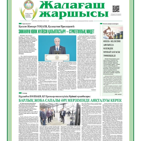
06.08.2026
49
0
Инфекциялық ауруларға қарсы иммундау
жұмыстарының тиімділігі
06.08.2026
51
0
Көкжөтел ауруы туралы
06.08.2026
48
0
АПВ вакцинасы туралы мәлімет
06.08.2026
47
0
Open Air: Қызылорда облысы полиция
департаменті 20 мыңнан астам
көрерменнің қауіпсіздігін қамтамасыз етті
06.08.2026
60
0
ҚЫЗЫЛОРДАДА «САНАЛЫ ҰРПАҚ –
ЖАРҚЫН БОЛАШАҚ» АТТЫ КЕҢЕЙТІЛГЕН
МӘЖІЛІС ӨТТІ
05.08.2026
61
0