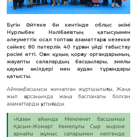
Бүгін Әйтеке би кентінде облыс әкімі
Нұрлыбек Нәлібаевтың қатысуымен
әлеуметтік осал топтағы азаматтарға кезекке
сәйкес 80 пәтерлік 40 тұрғын үйді табыстау
рәсімі өтті. Оған құқық қорғау органдарының,
жауапты салалардың басшылары, зиялы
қауым өкілдері мен аудан тұрғындары
қатысты.
Аймақ басшысы жиналған жұртшылықты, Жаңа
жыл қарсаңында жаңа баспаналы болған
азаматтарды құттықтады.
«Қазан айында Мемлекет басшымыз
Қасым-Жомарт Кемелұлы Сыр өңіріне
арнайы жұмыс сапарымен келгенде