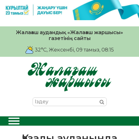
Жалағаш аудандық «Жалағаш жаршысы»
газетінің сайты
32°C
, Жексенбі, 09 тамыз, 08:15
Қазалы ауданында