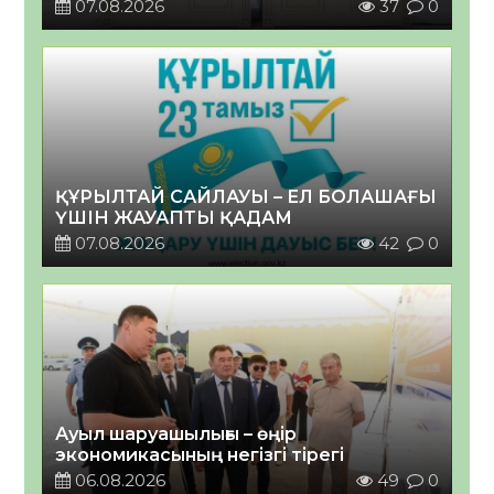
07.08.2026
37
0
ҚҰРЫЛТАЙ САЙЛАУЫ – ЕЛ БОЛАШАҒЫ
ҮШІН ЖАУАПТЫ ҚАДАМ
07.08.2026
42
0
Ауыл шаруашылығы – өңір
экономикасының негізгі тірегі
06.08.2026
49
0