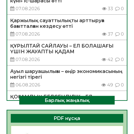
күні» іс-шарасы өтті
07.08.2026
33
0
Қаржылық сауаттылықты арттыруға
бағытталған кездесу өтті
07.08.2026
37
0
ҚҰРЫЛТАЙ САЙЛАУЫ – ЕЛ БОЛАШАҒЫ
ҮШІН ЖАУАПТЫ ҚАДАМ
07.08.2026
42
0
Ауыл шаруашылығы – өңір экономикасының
негізгі тірегі
06.08.2026
49
0
ҚОҒАМДЫҚ БЕЛСЕНДІЛІК – ЕЛ
Барлық жаңалық
ДАМУЫНЫҢ НЕГІЗІ
06.08.2026
47
0
PDF нұсқа
ҚҰРЫЛТАЙ САЙЛАУЫ – БОЛАШАҚҚА
БАСТАР ЖАУАПТЫ ТАҢДАУ