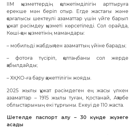
ІІМ қызметтердің қолжетімділігін арттыруға
ерекше мән беріп отыр. Егде жастағы және
қозғалысы шектеулі азаматтар үшін үйге барып
құжат рәсімдеу қызметі көрсетіледі. Сол орайда,
Көші-қон қызметінің мамандары:
– мобильді жабдықпен азаматтың үйіне барады;
– фотоға түсіріп, қолтаңбаны сол жерде
қабылдайды;
– ХҚКО-ға бару қажеттілігін жояды.
2025 жылы құжат рәсімдеген ең жасы үлкен
азаматтар – 1915 жылы туған, Қостанай, Ақтөбе
облыстарының екі тұрғыны. Екеуі де 110 жаста.
Шетелде паспорт алу – 30 күнде жүзеге
асады