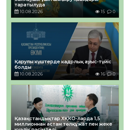
таратылуда
10.08.2026
15
0
Қарулы күштерде кадрлық ауыс-түйіс
болды
10.08.2026
16
0
Қазақстандықтар ХҚКО-ларда 1,5
миллионнан астам төлқұжат пен жеке
куәлік рәсімдеді