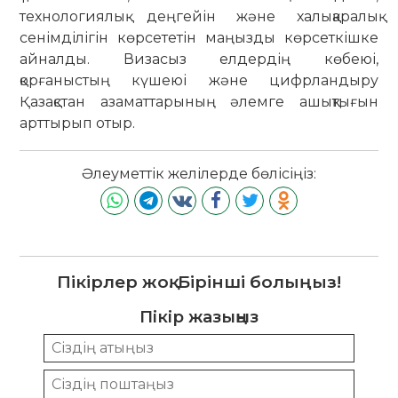
технологиялық деңгейін және халықаралық
сенімділігін көрсететін маңызды көрсеткішке
айналды. Визасыз елдердің көбеюі,
қорғаныстың күшеюі және цифрландыру
Қазақстан азаматтарының әлемге ашықтығын
арттырып отыр.
Әлеуметтік желілерде бөлісіңіз:
Пікірлер жоқ. Бірінші болыңыз!
Пікір жазыңыз