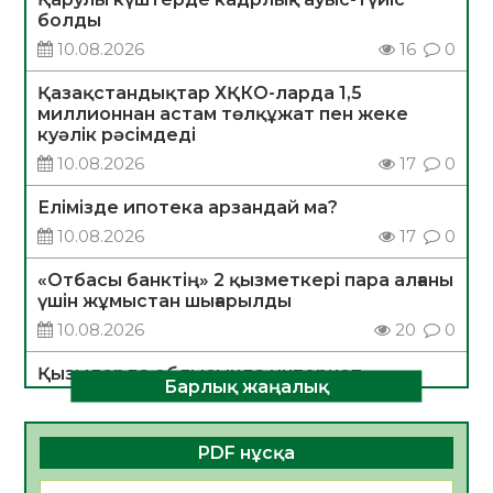
болды
10.08.2026
16
0
Қазақстандықтар ХҚКО-ларда 1,5
миллионнан астам төлқұжат пен жеке
куәлік рәсімдеді
10.08.2026
17
0
Елімізде ипотека арзандай ма?
10.08.2026
17
0
«Отбасы банктің» 2 қызметкері пара алғаны
үшін жұмыстан шығарылды
10.08.2026
20
0
Қызылорда облысында интернет
Барлық жаңалық
алаяқтықтың алдын алуға бағытталған
ақпараттық-түсіндіру іс-шарасы өтті
10.08.2026
20
0
PDF нұсқа
САНАЛЫ ТАҢДАУ – ЖАРҚЫН БОЛАШАҚҚА