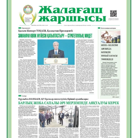
БАСТАР ЖОЛ
10.08.2026
24
0
ҚҰРЫЛТАЙ САЙЛАУЫ – АЗАМАТТЫҚ
БЕЛСЕНДІЛІКТІҢ МАҢЫЗДЫ КӨРІНІСІ
10.08.2026
26
0
Мемлекет басшысы Қасым-Жомарт
Тоқаевтың Абай күнімен құттықтауы
10.08.2026
17
0
«Жастар және заң мен тәртіп» атты
облыстық жайдарман ойындары өтті
10.08.2026
18
0
Өңірде «Кең дала-2» бағдарламасы арқылы
80 шаруашылық қаржыландырылды
09.08.2026
28
0
Жер ресурстары тиімді игерілуде
09.08.2026
29
0