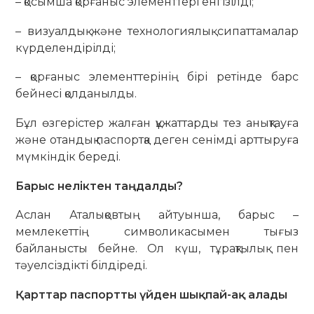
– қосымша қорғаныс элементтері енгізілді;
– визуалдық және технологиялық сипаттамалар
күрделендірілді;
– қорғаныс элементтерінің бірі ретінде барс
бейнесі қолданылды.
Бұл өзгерістер жалған құжаттарды тез анықтауға
және отандық паспортқа деген сенімді арттыруға
мүмкіндік береді.
Барыс неліктен таңдалды?
Аслан Аталықовтың айтуынша, барыс –
мемлекеттің символикасымен тығыз
байланысты бейне. Ол күш, тұрақтылық пен
тәуелсіздікті білдіреді.
Қарттар паспортты үйден шықпай-ақ алады