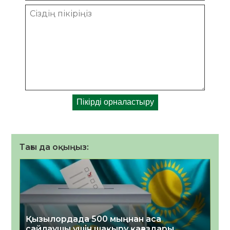
Тағы да оқыңыз:
Қызылордада 500 мыңнан аса
сайлаушы үшін шақыру қағаздары