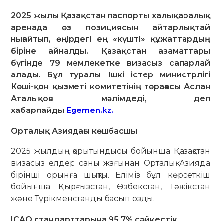
2025 жылы Қазақстан паспорты халықаралық
аренада өз позициясын айтарлықтай
нығайтып, өңірдегі ең «күшті» құжаттардың
біріне айналды. Қазақстан азаматтары
бүгінде 79 мемлекетке визасыз сапарлай
алады. Бұл туралы Ішкі істер министрлігі
Көші-қон қызметі комитетінің төрағасы Аслан
Аталықов мәлімдеді, деп
хабарлайды
Egemen.kz.
Орталық Азиядағы көшбасшы
2025 жылдың қорытындысы бойынша Қазақстан
визасыз елдер саны жағынан Орталық Азияда
бірінші орынға шықты. Еліміз бұл көрсеткіш
бойынша Қырғызстан, Өзбекстан, Тәжікстан
және Түрікменстанды басып озды.
ICAO стандарттарына 95,7% сәйкестік