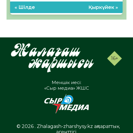
« Шілде
Қыркүйек »
16+
Меншік иесі:
«Сыр медиа» ЖШС
© 2026 . Zhalagash-zharshysy.kz ақпараттық
агенттігі.