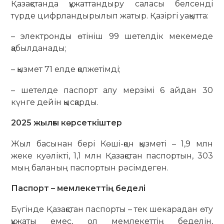
Қазақстанда құжаттандыру саласы белсенді
түрде цифрландырылып жатыр. Қазіргі уақытта:
– электронды өтініш 99 шетелдік мекемеде
қабылданады;
– қызмет 71 елде қолжетімді;
– шетелде паспорт алу мерзімі 6 айдан 30
күнге дейін қысқарды.
2025 жылғы көрсеткіштер
Жыл басынан бері Көші-қон қызметі – 1,9 млн
жеке куәлікті, 1,1 млн Қазақстан паспортын, 303
мың баланың паспортын рәсімдеген.
Паспорт – мемлекеттің беделі
Бүгінде Қазақстан паспорты – тек шекарадан өту
құжаты емес, ол мемлекеттің беделін,