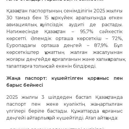
Қазақстан паспортының сенімділігін 2025 жылғы
30 тамыз бен 15 қыркүйек аралығында өткен
авиациялық қауіпсіздік аудиті де растады.
Нәтижесінде Қазақстан – 95,7% сәйкестік
көрсетті. Әлемдік орташа көрсеткіш – 72%,
Еуропадағы орташа деңгей – 87,9%. Бұл
көрсеткіштер құжаттың жалған жасалуынан
жоғары деңгейде қорғалғанын және халықаралық
талаптарға толық сай екенін білдіреді.
Жаңа паспорт: күшейтілген қорғаныс пен
барыс бейнесі
2025 жылғы 3 шілдеден бастап Қазақстанда
паспорт пен жеке куәліктің жаңартылған
үлгілері беріле бастады. Құжаттарда қорғаныс
деңгейі айтарлықтай күшейтілді. Атап айтқанда: