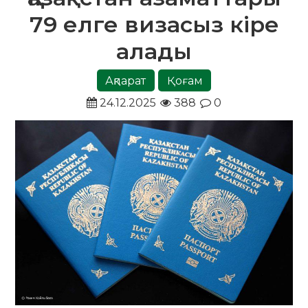
79 елге визасыз кіре
алады
Ақпарат
Қоғам
24.12.2025
388
0