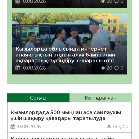
10.08.2026
20
0
Қызылорда облысында интернет
алаяқтықтың алдын алуға бағытталған
ақпараттық-түсіндіру іс-шарасы өтті
10.08.2026
20
0
Соңғы
Көп қаралған
Қызылордада 500 мыңнан аса сайлаушы
үшін шақыру қағаздары таратылуда
10.08.2026
15
0
Қарулы күштерде кадрлық ауыс-түйіс