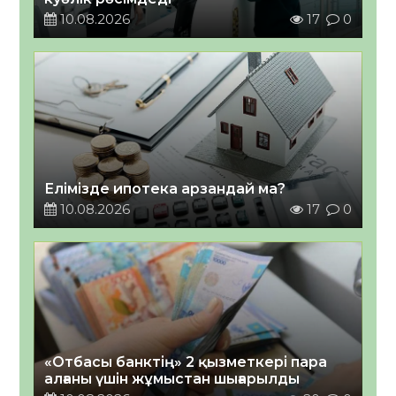
10.08.2026
17
0
Елімізде ипотека арзандай ма?
10.08.2026
17
0
«Отбасы банктің» 2 қызметкері пара
алғаны үшін жұмыстан шығарылды