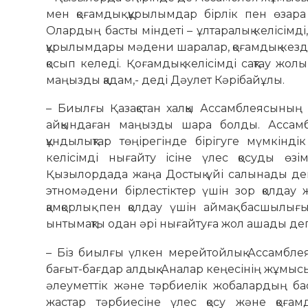
мен қоғамдық құрылымдар бірлік пен өзара 
Олардың басты міндеті – ұлтаралық келісімді
құрылымдары мәдени шаралар, қоғамдық кезде
қосып келеді. Қоғамдық келісімді сақтау жо
маңызды қадам,- деді Дәулет Кәрібайұлы.
– Биылғы Қазақстан халқы Ассамблеясының 
айқындаған маңызды шара болды. Ассамбл
құндылықтар төңірегінде бірігуге мүмкіндік
келісімді нығайту ісіне үлес қосуды өзі
Қызылордада жаңа Достық үйі салынады де
этномәдени бірлестіктер үшін зор қолдау
қамқорлық пен қолдау үшін аймақ басшылы
ынтымақты одан әрі нығайтуға жол ашады деп
– Біз биылғы үлкен мерейтойлық Ассамбле
бағыт-бағдар алдық. Аналар кеңесінің жұмыс
әлеуметтік және тәрбиелік жобалардың бас
жастар тәрбиесіне үлес қосу және қоғамд