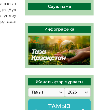
04.08.2026
50
0
йналысып
Сауалнама
дық. Бұл
Құрылтай: Қызылордада
е үндеу
1344 комиссия мүшесінің
білімі жетілдіріледі
р,- деді
04.08.2026
41
0
Инфографика
ҚҰРЫЛТАЙ САЙЛАУЫ – ЕЛ
БІРЛІГІ МЕН АЗАМАТТЫҚ
ЖАУАПКЕРШІЛІКТІҢ
КӨРІНІСІ
04.08.2026
53
0
Жаңалықтар мұрағаты
ТАМЫЗ
«
»