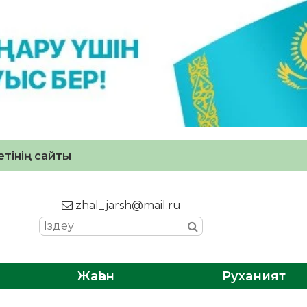
тінің сайты
zhal_jarsh@mail.ru
Жаһан
Руханият