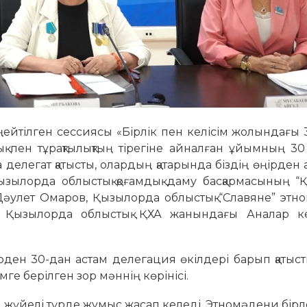
ңейтілген сессиясы «Бірлік пен келісім жолындағы
ық пен тұрақтылықтың тірегіне айналған ұйымның 3
елегат қатысты, олардың қатарында біздің өңірден 
ылорда облыстық қоғамдық даму басқармасының “Қ
әулет Омаров, Қызылорда облыстық “Славяне” этн
а, Қызылорда облыстық ҚХА жанындағы Аналар ке
ден 30-дан астам делегация өкілдері барып қатыст
імге берілген зор мәннің көрінісі.
жүйелі түрде жұмыс жасап келеді. Этномәдени бірл