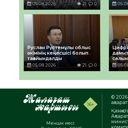
КЕҢЕЙТІЛГЕН МӘЖІЛІС
05.08.2026
21
0
05.0
ӨТТІ
Руслан Рүстемұлы облыс
Цифрл
әкімінің кеңесшісі болып
дамыт
тағайындалды
салын
ортал
05.08.2026
21
0
05.0
талқы
© 2026 
ақпаратт
16+
Қазақс
Ақпара
минист
Меншік иесі:
комите