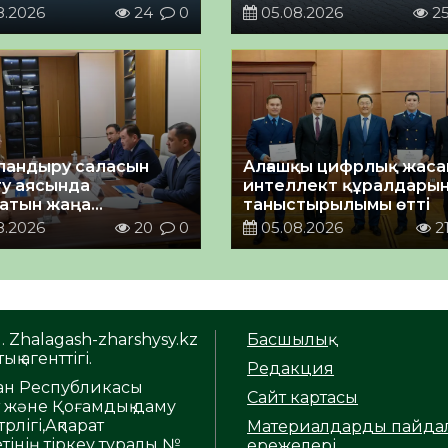
8.2026
24
0
05.08.2026
2
андыру саласын
Алғашқы цифрлық жас
у аясында
интеллект құралдары
атын жаңа
таныстырылымы өтті
ықтың жобасы
8.2026
20
0
05.08.2026
2
ланды
. Zhalagash-zharshysy.kz
Басшылық
ық агенттігі.
Редакция
тан Республикасы
Сайт картасы
т және Қоғамдық даму
рлігі,Ақпарат
Материалдарды пайда
тінің тіркеу туралы №
ережелері