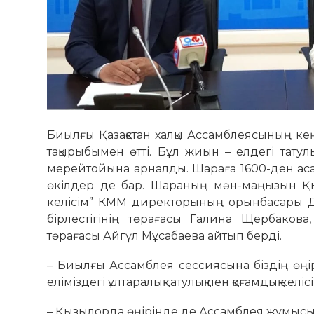
Биылғы Қазақстан халқы Ассамблеясының ке
тақырыбымен өтті. Бұл жиын – елдегі татул
мерейтойына арналды. Шараға 1600-ден аса д
өкілдер де бар. Шараның мән-маңызын Қыз
келісім” КММ директорының орынбасары Д
бірлестігінің төрағасы Галина Щербаков
төрағасы Айгүл Мұсабаева айтып берді.
– Биылғы Ассамблея сессиясына біздің өңір
еліміздегі ұлтаралық татулық пен қоғамдық келіс
– Қызылорда өңірінде де Ассамблея жұмысы 