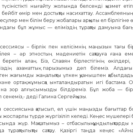
түсіністікті нығайту жолында белсенді қызмет еті
, бейбіт өмір мен достықты насихаттау. Ассамблеяның
сулер мен білім беру жобалары арқылы ел бірлігіне ө
лындағы бұл жұмыс — еліміздің тұрақты дамуына бағ
сессиясы – бірлік пен келісімнің маңызын тағы б
ея – әр этностың мәдениетін сақтауға ғана емес
 беретін алаң. Біз, Славян бірлестігінің өкілдері, 
міздің азаматтық парызымыз деп білеміз. Алдағы 
ген жағымды жаңалықты үлкен қуанышпен қабылдадық
 және ортақ жұмысқа ынталандыратын игі бастама. 
ғына зор алғысымызды білдіреміз. Бұл жоба — бір
 сенеміз,- деді Галина Сергейқызы.
я сессиясына қатысып, ел үшін маңызды бағыттар 
ы жоспарлы түрде жүргізіліп келеді. Кеңес мүшелері
ында жүр. Мақсатымыз – отбасылық құндылықтарды 
а тұрақтылықты сақтау. Қазіргі таңда кеңес «Айн