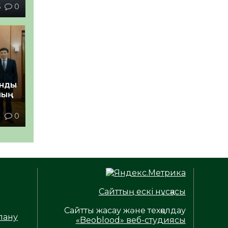
5
0
анды
ның
1
0
Сайттың ескі нұсқасы
Сайтты жасау және техқолдау
лану
«Beoblood» веб-студиясы