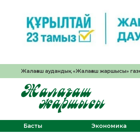
Жалағаш аудандық «Жалағаш жаршысы» газе
Басты
Экономика