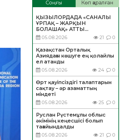
Н
Соңғы
Көп қаралған
ҚЫЗЫЛОРДАДА «САНАЛЫ
ҰРПАҚ – ЖАРҚЫН
БОЛАШАҚ» АТТЫ
КЕҢЕЙТІЛГЕН МӘЖІЛІС
05.08.2026
21
0
ӨТТІ
Қазақстан Орталық
Азиядағы көшуге ең қолайлы
ел атанды
05.08.2026
24
0
Өрт қауіпсіздігі талаптарын
сақтау – әр азаматтың
міндеті
05.08.2026
25
0
Руслан Рүстемұлы облыс
әкімінің кеңесшісі болып
тағайындалды
05.08.2026
21
0