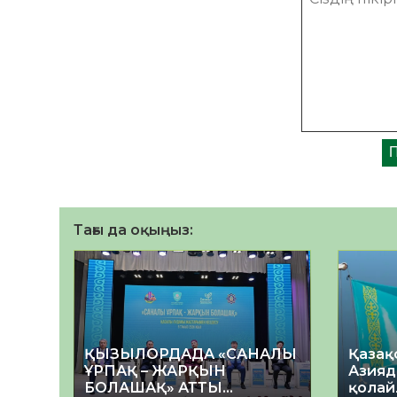
Тағы да оқыңыз:
ҚЫЗЫЛОРДАДА «САНАЛЫ
Қазақ
ҰРПАҚ – ЖАРҚЫН
Азияд
БОЛАШАҚ» АТТЫ
қолай