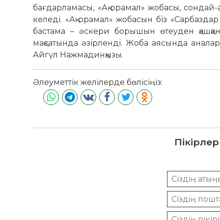
бағдарламасы, «Ақ орамал» жобасы, сондай
келеді. «Ақ орамал» жобасын біз «Сарбазд
бастама – әскери борышын өтеуден қашқан
мақсатында әзірленді. Жоба аясында аналар
Айгүл Нажмадинқызы.
Әлеуметтік желілерде бөлісіңіз:
Пікірлер