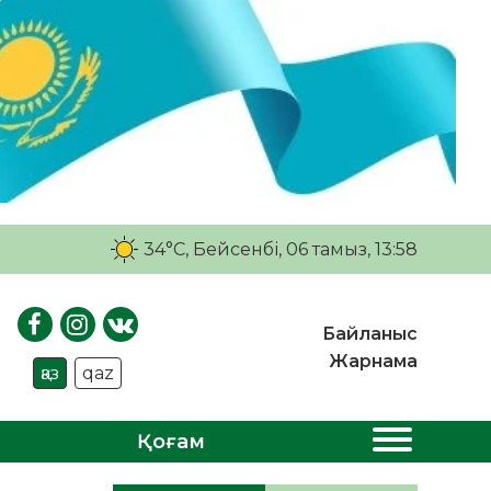
34°C
, Бейсенбі, 06 тамыз, 13:58
Байланыс
Жарнама
қаз
qaz
Қоғам