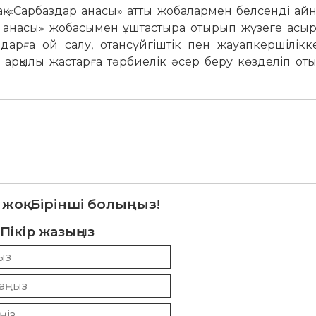
-ақ «Сарбаздар анасы» атты жобалармен белсенді а
ар анасы» жобасымен ұштастыра отырып жүзеге асыр
дарға ой салу, отансүйгіштік пен жауапкершілікк
 арқылы жастарға тәрбиелік әсер беру көзделіп оты
 жоқ. Бірінші болыңыз!
Пікір жазыңыз