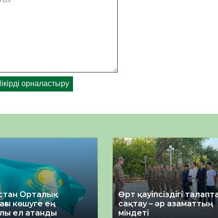
стан Орталық
Өрт қауіпсіздігі талап
ағы көшуге ең
сақтау – әр азаматтың
лы ел атанды
міндеті