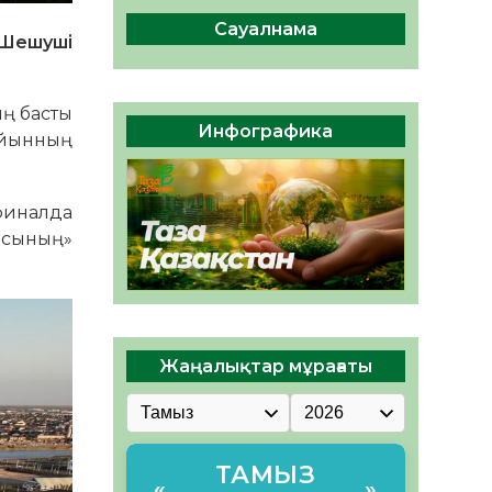
сақтау – әр азаматтың
міндеті
Сауалнама
 Шешуші
05.08.2026
46
0
Руслан Рүстемұлы облыс
ың басты
әкімінің кеңесшісі болып
Инфографика
Ойынның
тағайындалды
05.08.2026
43
0
 финалда
басының»
Жаңалықтар мұрағаты
ТАМЫЗ
«
»