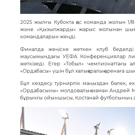
2025 жылғы Кубокта қос команда жолын 1/8 
және «Қызылжарды» жарыс жолынан шығар
командаларын жеңді.
Финалда жеңіске жеткен клуб беделді
маусымындағы УЕФА Конференциялар лигасы
жеткізеді. Егер «Тобыл» чемпионаттағы ал
«Ордабасы» үшін бұл халықаралық аренаға шы
Бұл кездесу турнирлік маңыздан бөлек, екі 
«Ордабасыны» молдовалық маман Андрей Март
бұрынғы ойыншысы, Қостанай футболының аң