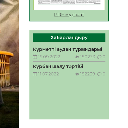
АПВ вакцинасы туралы
PDF мұрағат
мәлімет
06.08.2026
33
0
Open Air: Қызылорда
Хабарландыру
облысы полиция
департаменті 20 мыңнан
Құрметті аудан тұрғындары!
астам көрерменнің
06.08.2026
44
0
15.09.2022
180233
0
қауіпсіздігін қамтамасыз етті
ҚЫЗЫЛОРДАДА «САНАЛЫ
Құрбан шалу тәртібі
ҰРПАҚ – ЖАРҚЫН
11.07.2022
182239
0
БОЛАШАҚ» АТТЫ
КЕҢЕЙТІЛГЕН МӘЖІЛІС
05.08.2026
45
0
ӨТТІ
Қазақстан Орталық
Азиядағы көшуге ең қолайлы
ел атанды
05.08.2026
45
0
Өрт қауіпсіздігі талаптарын