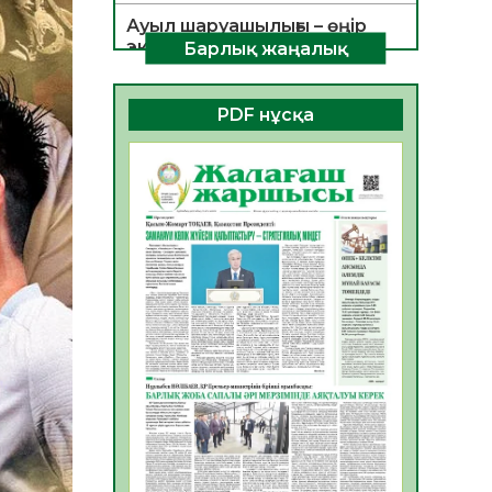
Ауыл шаруашылығы – өңір
экономикасының негізгі
Барлық жаңалық
тірегі
06.08.2026
35
0
PDF нұсқа
ҚОҒАМДЫҚ БЕЛСЕНДІЛІК –
ЕЛ ДАМУЫНЫҢ НЕГІЗІ
06.08.2026
32
0
ҚҰРЫЛТАЙ САЙЛАУЫ –
БОЛАШАҚҚА БАСТАР
ЖАУАПТЫ ТАҢДАУ
06.08.2026
35
0
Инфекциялық ауруларға
қарсы иммундау
жұмыстарының тиімділігі
06.08.2026
35
0
Көкжөтел ауруы туралы
06.08.2026
33
0