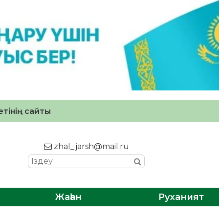
тінің сайты
zhal_jarsh@mail.ru
Жаһан
Руханият