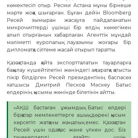
көмектесіп отыр. Ресми Астана мұны бірнеше
мәрте жоққа шығарған. Бұған дейін Bloomberg
Ресей зымыран жасауға пайдаланатын
микрочиптерді үшінші бір елдің көмегімен
алып отырғанын хабарлаған. Агенттік мұндай
мәліметті еуропалық лауазымы жоғары бір
дипломатқа сілтеме жасай отырып таратты.
Қазақстанда қайта экспортталатын тауарларға
бақылау күшейтілетіні жөніндегі ақпаратқа қатысты
пікір білдірген Ресей президентінің баспасөз
хатшысы Дмитрий Песков Мәскеу Батыс
елдерінің қысымы жөнінде білетінін айтты.
«АҚШ бастаған ұжымдық Батыс елдері
бірқатар мемлекеттерге ашық, дөрекі қысым
көрсетіп жатқаны жаңалық емес. Қазақстан
Ресей үшін одақтас және үлкен дос. Біз
тәуекелдерді азайту үшін