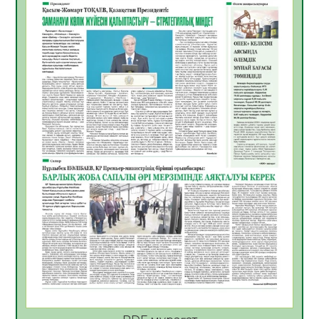
06.08.2026
57
0
Көкжөтел ауруы туралы
06.08.2026
55
0
АПВ вакцинасы туралы мәлімет
06.08.2026
56
0
Open Air: Қызылорда облысы полиция
департаменті 20 мыңнан астам
көрерменнің қауіпсіздігін қамтамасыз етті
06.08.2026
66
0
ҚЫЗЫЛОРДАДА «САНАЛЫ ҰРПАҚ –
ЖАРҚЫН БОЛАШАҚ» АТТЫ КЕҢЕЙТІЛГЕН
МӘЖІЛІС ӨТТІ
05.08.2026
67
0
Қазақстан Орталық Азиядағы көшуге ең
қолайлы ел атанды
05.08.2026
69
0