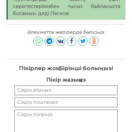
серіктестерімізбен тығыз байланыста
боламыз» деді Песков.
Әлеуметтік желілерде бөлісіңіз:
Пікірлер жоқ. Бірінші болыңыз!
Пікір жазыңыз