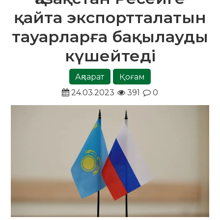
қайта экспортталатын
тауарларға бақылауды
күшейтеді
Ақпарат
Қоғам
24.03.2023
391
0