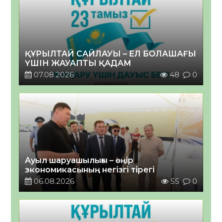
ҚҰРЫЛТАЙ САЙЛАУЫ – ЕЛ БОЛАШАҒЫ
ҮШІН ЖАУАПТЫ ҚАДАМ
07.08.2026
48
0
Ауыл шаруашылығы – өңір
экономикасының негізгі тірегі
06.08.2026
55
0