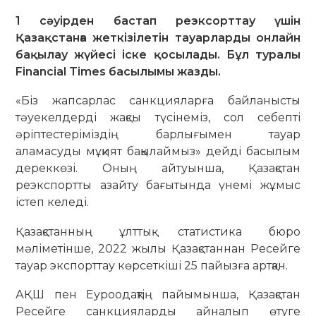
1 сәуірден бастап реэксорттау үшін
Қазақстанға жеткізілетін тауарларды онлайн
бақылау жүйесі іске қосылады. Бұл туралы
Financial Times басылымы жазды.
«Біз жапсарлас санкцияларға байланысты
тәуекелдерді жақсы түсінеміз, сол себепті
әріптестеріміздің барлығымен тауар
аламасуды мұқият бақылаймыз» дейді басылым
дереккөзі. Оның айтуынша, Қазақстан
реэкспортты азайту бағытында үнемі жұмыс
істеп келеді.
Қазақстанның ұлттық статистика бюро
мәліметінше, 2022 жылы Қазақстаннан Ресейге
тауар экспорттау көрсеткіші 25 пайызға артқан.
АҚШ пен Еуроодақтің пайымынша, Қазақстан
Ресейге санкцияларды айналып өтуге