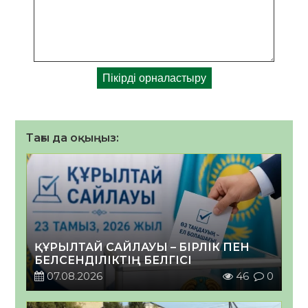
Тағы да оқыңыз:
ҚҰРЫЛТАЙ САЙЛАУЫ – БІРЛІК ПЕН
БЕЛСЕНДІЛІКТІҢ БЕЛГІСІ
07.08.2026
46
0