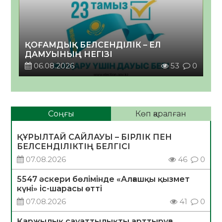
ҚОҒАМДЫҚ БЕЛСЕНДІЛІК – ЕЛ
ДАМУЫНЫҢ НЕГІЗІ
06.08.2026
53
0
Соңғы
Көп қаралған
ҚҰРЫЛТАЙ САЙЛАУЫ – БІРЛІК ПЕН
БЕЛСЕНДІЛІКТІҢ БЕЛГІСІ
07.08.2026
46
0
5547 әскери бөлімінде «Алғашқы қызмет
күні» іс-шарасы өтті
07.08.2026
41
0
Қаржылық сауаттылықты арттыруға