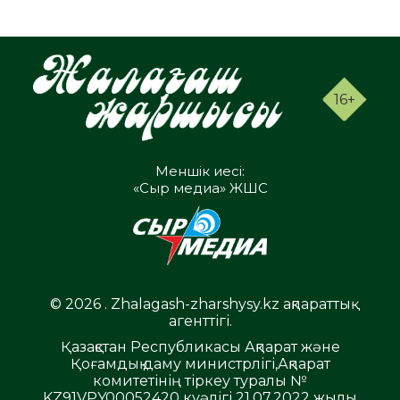
16+
Меншік иесі:
«Сыр медиа» ЖШС
© 2026 . Zhalagash-zharshysy.kz ақпараттық
агенттігі.
Қазақстан Республикасы Ақпарат және
Қоғамдық даму министрлігі,Ақпарат
комитетінің тіркеу туралы №
KZ91VPY00052420 куәлігі 21.07.2022 жылы