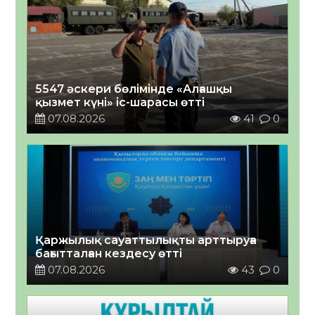
5547 әскери бөлімінде «Алғашқы
қызмет күні» іс-шарасы өтті
07.08.2026
41
0
Қаржылық сауаттылықты арттыруға
бағытталған кездесу өтті
07.08.2026
43
0