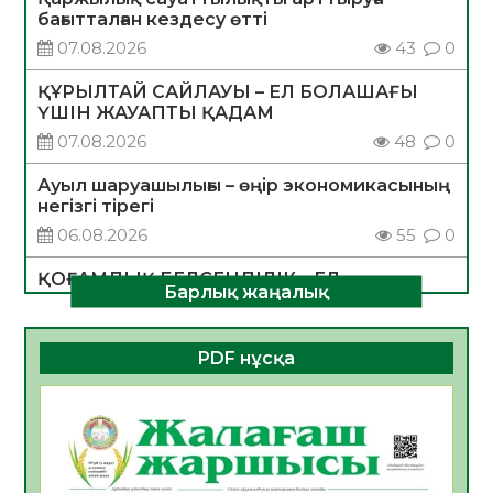
бағытталған кездесу өтті
07.08.2026
43
0
ҚҰРЫЛТАЙ САЙЛАУЫ – ЕЛ БОЛАШАҒЫ
ҮШІН ЖАУАПТЫ ҚАДАМ
07.08.2026
48
0
Ауыл шаруашылығы – өңір экономикасының
негізгі тірегі
06.08.2026
55
0
ҚОҒАМДЫҚ БЕЛСЕНДІЛІК – ЕЛ
Барлық жаңалық
ДАМУЫНЫҢ НЕГІЗІ
06.08.2026
53
0
PDF нұсқа
ҚҰРЫЛТАЙ САЙЛАУЫ – БОЛАШАҚҚА
БАСТАР ЖАУАПТЫ ТАҢДАУ
06.08.2026
55
0
Инфекциялық ауруларға қарсы иммундау
жұмыстарының тиімділігі