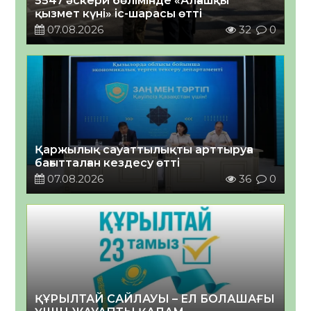
5547 әскери бөлімінде «Алғашқы
қызмет күні» іс-шарасы өтті
07.08.2026
32
0
Қаржылық сауаттылықты арттыруға
бағытталған кездесу өтті
07.08.2026
36
0
ҚҰРЫЛТАЙ САЙЛАУЫ – ЕЛ БОЛАШАҒЫ