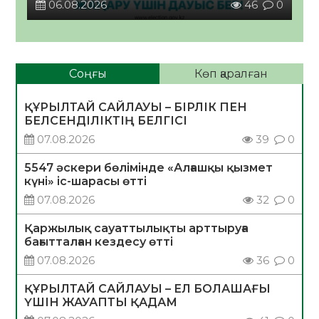
06.08.2026
46
0
Соңғы
Көп қаралған
ҚҰРЫЛТАЙ САЙЛАУЫ – БІРЛІК ПЕН
БЕЛСЕНДІЛІКТІҢ БЕЛГІСІ
07.08.2026
39
0
5547 әскери бөлімінде «Алғашқы қызмет
күні» іс-шарасы өтті
07.08.2026
32
0
Қаржылық сауаттылықты арттыруға
бағытталған кездесу өтті
07.08.2026
36
0
ҚҰРЫЛТАЙ САЙЛАУЫ – ЕЛ БОЛАШАҒЫ
ҮШІН ЖАУАПТЫ ҚАДАМ