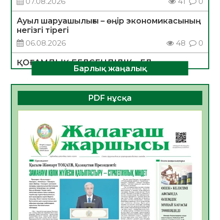
07.08.2026
41
0
Ауыл шаруашылығы – өңір экономикасының
негізгі тірегі
06.08.2026
48
0
ҚОҒАМДЫҚ БЕЛСЕНДІЛІК – ЕЛ
Барлық жаңалық
ДАМУЫНЫҢ НЕГІЗІ
06.08.2026
46
0
PDF нұсқа
ҚҰРЫЛТАЙ САЙЛАУЫ – БОЛАШАҚҚА
БАСТАР ЖАУАПТЫ ТАҢДАУ
06.08.2026
48
0
Инфекциялық ауруларға қарсы иммундау
жұмыстарының тиімділігі
06.08.2026
50
0
Көкжөтел ауруы туралы
06.08.2026
47
0