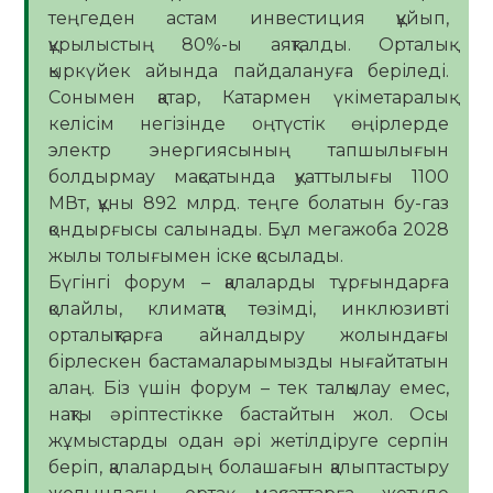
теңгеден астам инвестиция құйып,
құрылыстың 80%-ы аяқталды. Орталық
қыркүйек айында пайдалануға беріледі.
Сонымен қатар, Катармен үкіметаралық
келісім негізінде оңтүстік өңірлерде
электр энергиясының тапшылығын
болдырмау мақсатында қуаттылығы 1100
МВт, құны 892 млрд. теңге болатын бу-газ
қондырғысы салынады. Бұл мегажоба 2028
жылы толығымен іске қосылады.
Бүгінгі форум – қалаларды тұрғындарға
қолайлы, климатқа төзімді, инклюзивті
орталықтарға айналдыру жолындағы
бірлескен бастамаларымызды нығайтатын
алаң. Біз үшін форум – тек талқылау емес,
нақты әріптестікке бастайтын жол. Осы
жұмыстарды одан әрі жетілдіруге серпін
беріп, қалалардың болашағын қалыптастыру