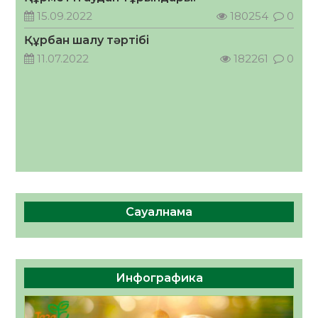
кеңесшісі болып тағайындалды
15.09.2022
180254
0
05.08.2026
57
0
Құрбан шалу тәртібі
11.07.2022
182261
0
Сауалнама
Инфографика