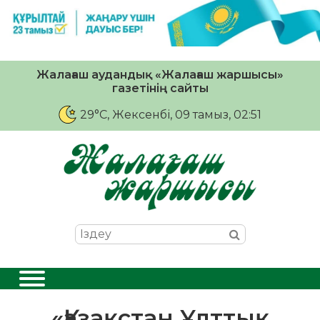
Жалағаш аудандық «Жалағаш жаршысы»
газетінің сайты
29°C
, Жексенбі, 09 тамыз, 02:51
«Қазақстан Ұлттық