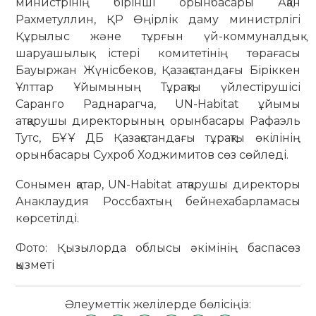
министрінің бірінші орынбасары Ақан
Рахметуллин, ҚР Өңірлік даму министрлігі
Құрылыс және тұрғын үй-коммуналдық
шаруашылық істері комитетінің төрағасы
Бауыржан Жүнісбеков, Қазақстандағы Біріккен
Ұлттар Ұйымының Тұрақты үйлестірушісі
Саранго Раднарагча, UN-Habitat ұйымы
атқарушы директорының орынбасары Рафаэль
Тутс, БҰҰ ДБ Қазақстандағы тұрақты өкілінің
орынбасары Сухроб Ходжимитов сөз сөйледі.
Сонымен қатар, UN-Habitat атқарушы директоры
Анаклаудия Россбахтың бейнехабарламасы
көрсетілді.
Фото: Қызылорда облысы әкімінің баспасөз
қызметі
Әлеуметтік желілерде бөлісіңіз: