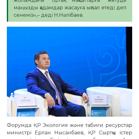
жолындағы ортақ мақсаттарға жетуде
маңызды қадамдар жасауға ықпал етеді деп
сенеміз»,– деді Н.Нәлібаев.
Форумда ҚР Экология және табиғи ресурстар
министрі Ерлан Нысанбаев, ҚР Сыртқы істер