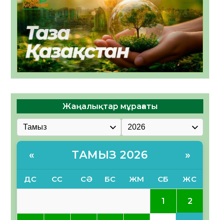
Жаңалықтар мұрағаты
ТАМЫЗ 2026
«
»
ДС
СС
СӘ
БС
ЖМ
СБ
ЖС
2
1