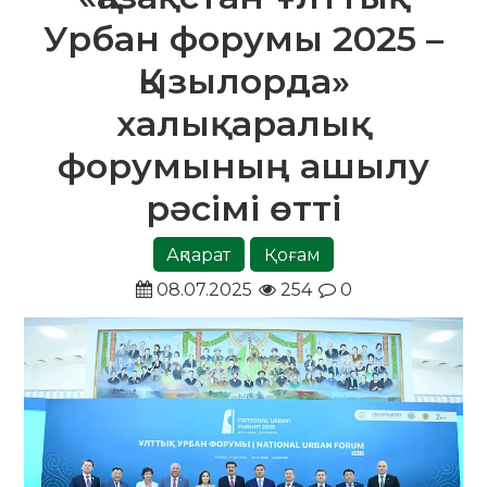
Урбан форумы 2025 –
Қызылорда»
халықаралық
форумының ашылу
рәсімі өтті
Ақпарат
Қоғам
08.07.2025
254
0