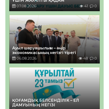
ҮШІН ЖАУАПТЫ ҚАДАМ
07.08.2026
41
0
Ауыл шаруашылығы – өңір
экономикасының негізгі тірегі
06.08.2026
48
0
ҚОҒАМДЫҚ БЕЛСЕНДІЛІК – ЕЛ
ДАМУЫНЫҢ НЕГІЗІ