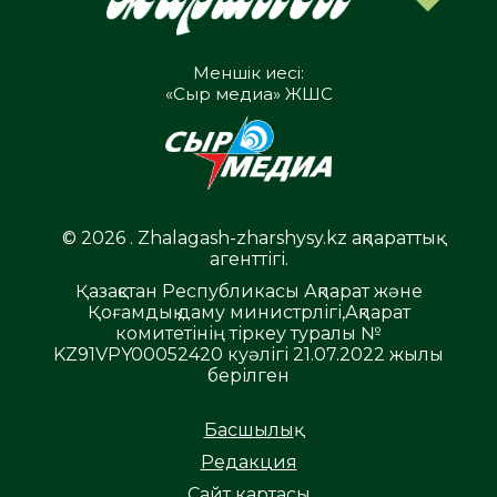
Меншік иесі:
«Сыр медиа» ЖШС
© 2026 . Zhalagash-zharshysy.kz ақпараттық
агенттігі.
Қазақстан Республикасы Ақпарат және
Қоғамдық даму министрлігі,Ақпарат
комитетінің тіркеу туралы №
KZ91VPY00052420 куәлігі 21.07.2022 жылы
берілген
Басшылық
Редакция
Сайт картасы