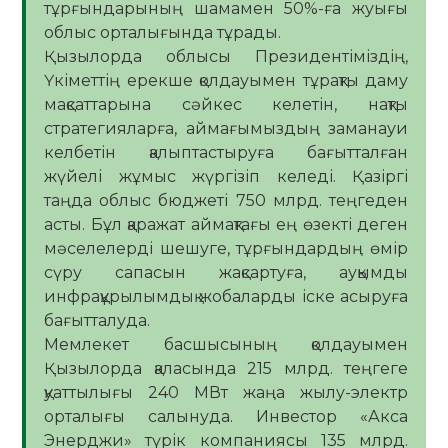
тұрғындарының шамамен 50%-ға жуығы
облыс орталығында тұрады.
Қызылорда облысы Президентіміздің,
Үкіметтің ерекше қолдауымен тұрақты даму
мақсаттарына сәйкес келетін, нақты
стратегияларға, аймағымыздың заманауи
келбетін қалыптастыруға бағытталған
жүйелі жұмыс жүргізіп келеді. Қазіргі
таңда облыс бюджеті 750 млрд. теңгеден
асты. Бұл қаражат аймақтағы ең өзекті деген
мәселелерді шешуге, тұрғындардың өмір
сүру сапасын жақсартуға, ауқымды
инфрақұрылымдық жобаларды іске асыруға
бағытталуда.
Мемлекет басшысының қолдауымен
Қызылорда қаласында 215 млрд. теңгеге
қуаттылығы 240 МВт жаңа жылу-электр
орталығы салынуда. Инвестор «Акса
Энерджи» түрік компаниясы 135 млрд.