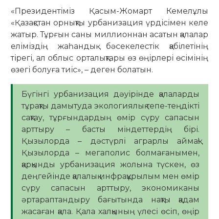
«Президентіміз Қасым-Жомарт Кемелұлы
«Қазақстан орнықты урбанизация үрдісімен келе
жатыр. Тұрғын саны миллионнан асатын қалалар
еліміздің жаһандық бәсекелестік қабілетінің
тірегі, ал облыс орталықтары өз өңірлері өсімінің
өзегі болуға тиіс», – деген болатын.
Бүгінгі урбанизация дәуірінде қалаларды
тұрақты дамытуда экологиялық тепе-теңдікті
сақтау, тұрғындардың өмір сүру сапасын
арттыру – басты міндеттердің бірі.
Қызылорда – дәстүрлі аграрлы аймақ!
Қызылорда – мегаполис болмағанымен,
қарқынды урбанизация жолына түскен, өз
деңгейінде қалалық инфрақұрылым мен өмір
сүру сапасын арттыру, экономиканы
әртараптандыру бағытында нақты қадам
жасаған қала. Қала халқының үлесі өсіп, өңір