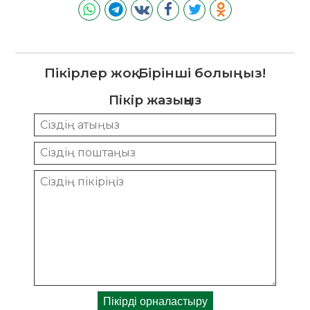
Пікірлер жоқ. Бірінші болыңыз!
Пікір жазыңыз