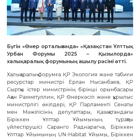
Бүгін «Өнер орталығында» «Қазақстан Ұлттық
Урбан Форумы 2025 – Қызылорда»
халықаралық форумының ашылу рәсімі өтті.
Халықаралық форумға ҚР Экология және табиғи
ресурстар министрі Ерлан Нысанбаев, ҚР
Сыртқы істер министрінің бірінші орынбасары
Ақан Рахметуллин, ҚР Өнеркәсіп және құрылыс
министрлігі өкілдері, ҚР Парламенті Сенаты
мен Мәжілісінің депутаттары, Қазақстандағы
Біріккен Ұлттар Ұйымының тұрақты
үйлестірушісі Саранго Раднарагча, Біріккен
Ұлттар Ұйымының UN-Habitat Ұйымы, Біріккен