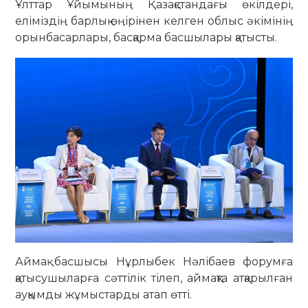
Ұлттар Ұйымының Қазақстандағы өкілдері,
еліміздің барлық өңірінен келген облыс әкімінің
орынбасарлары, басқарма басшылары қатысты.
Аймақ басшысы Нұрлыбек Нәлібаев форумға
қатысушыларға сәттілік тілеп, аймақта атқарылған
ауқымды жұмыстарды атап өтті.