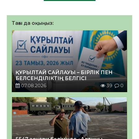
Тағы да оқыңыз:
ҚҰРЫЛТАЙ САЙЛАУЫ – БІРЛІК ПЕН
БЕЛСЕНДІЛІКТІҢ БЕЛГІСІ
07.08.2026
39
0