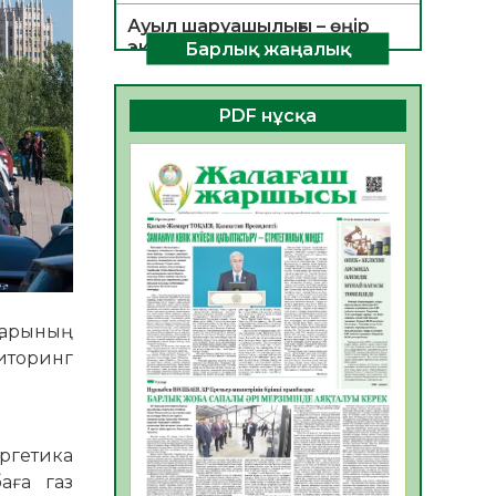
Ауыл шаруашылығы – өңір
экономикасының негізгі
Барлық жаңалық
тірегі
06.08.2026
32
0
PDF нұсқа
ҚОҒАМДЫҚ БЕЛСЕНДІЛІК –
ЕЛ ДАМУЫНЫҢ НЕГІЗІ
06.08.2026
31
0
ҚҰРЫЛТАЙ САЙЛАУЫ –
БОЛАШАҚҚА БАСТАР
ЖАУАПТЫ ТАҢДАУ
06.08.2026
33
0
тарының
Инфекциялық ауруларға
иторинг
қарсы иммундау
жұмыстарының тиімділігі
06.08.2026
34
0
ергетика
Көкжөтел ауруы туралы
аға газ
06.08.2026
31
0