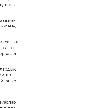
 тұлғаны
ықталған
ық даму,
параттық
н сәттен
ркәсібі
 олардың
ейді. Ол
айланыс
тауарлар