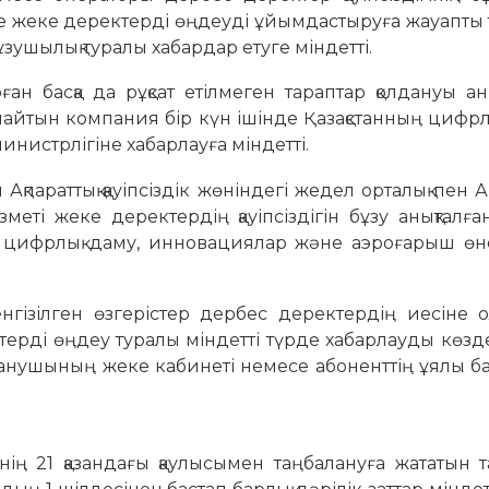
нде жеке деректерді өңдеуді ұйымдастыруға жауапты
зушылық туралы хабардар етуге міндетті.
н басқа да рұқсат етілмеген тараптар қолдануы ан
найтын компания бір күн ішінде Қазақстанның цифрл
нистрлігіне хабарлауға міндетті.
қпараттық қауіпсіздік жөніндегі жедел орталық пен Ақ
ызметі жеке деректердің қауіпсіздігін бұзу анықталға
ың цифрлық даму, инновациялар және аэроғарыш өне
 енгізілген өзгерістер дербес деректердің иесіне
ктерді өңдеу туралы міндетті түрде хабарлауды көзд
ланушының жеке кабинеті немесе абоненттің ұялы б
нің 21 қазандағы қаулысымен таңбалануға жататын 