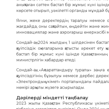
анықтаған сәттен бастап бір жұмыс күні іші
көрсете отырып, уәкілетті органды мұндай бұ
Яғни, жеке деректердің таралуы немесе оға
жағдайда, оны сақтайтын, өңдейтін және жи
инновациялар және аэроғарыш өнеркәсібі ми
Сондай-ақ, 2024 жылдың 1 шілдесінен бастап А
қауіпсіздік оқиғаларына қатысты әрекет ету қ
бастап бір жұмыс күні ішінде Қазақстанн
министрлігін хабардар етеді.
Сондай-ақ, «Ақпараттандыру туралы» заңға
қауіпсіздігінің бұзылуы немесе дербес дере
«Электрондық үкімет» порталындағы пайда
нөмірі арқылы жүзеге асырылады.
Дәрілерді міндетті таңбалау
2023 жылы Қазақстан Республикасы үкіметі