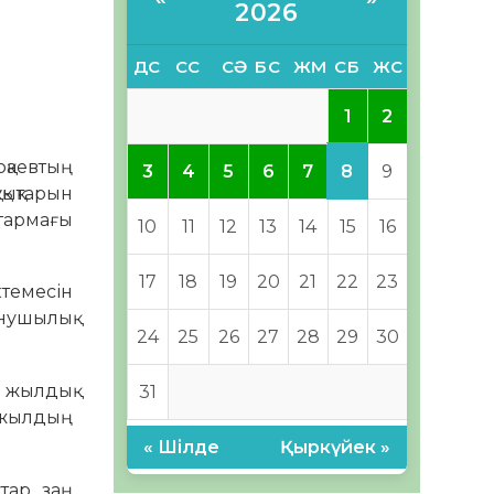
2026
ДС
СС
СӘ
БС
ЖМ
СБ
ЖС
1
2
қаевтың
8
3
4
5
6
7
9
қықтарын
 тармағы
10
11
12
13
14
15
16
17
18
19
20
21
22
23
темесін
ынушылық
24
25
26
27
28
29
30
і жылдық
31
4 жылдың
« Шілде
Қыркүйек »
тар заң