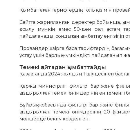
Қымбаттаған тарифтердің толық тізімін пров
Сайтта жарияланған деректер бойынша, қымба
қосылу мүмкін емес 50-ден сәл астам тар
пайдаланады, сондықтан қымбаттау енгізіліп о
Провайдер әзірге басқа тарифтердің бағасы
ұстау үшін барлық мүмкіндікті пайдаланып жа
Темекі қайтадан қымбаттайды
Қазақстанда 2024 жылдың 1 шілдесінен бастап
Қаржы министрлігі фильтрі бар және филь
қыздырылған темекі өнімдерінің ең төменгі 
Бұйрық жобасында фильтрі бар және фильт
қыздырылған темекі өнімдерінің 20 (жиы
мөлшерде бекіту көзделген: