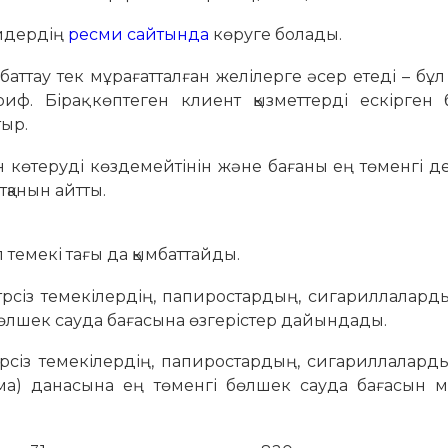
айдердің
ресми сайтында
көруге болады.
ттау тек мұрағатталған желілерге әсер етеді – бұл
иф. Бірақ көптеген клиент қызметтерді ескірген 
тыр.
н көтеруді көздемейтінін және бағаны ең төменгі 
тқанын айтты.
 темекі тағы да қымбаттайды.
трсіз темекілердің, папиростардың, сигариллалард
бөлшек сауда бағасына өзгерістер дайындады.
рсіз темекілердің, папиростардың, сигариллалард
рма) данасына ең төменгі бөлшек сауда бағасын 