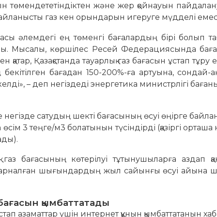
ын төмендететіндіктен және жер қойнауын пайдала
айланысты газ кен орындарын игеруге мүдделі емес
ғасы әлемдегі ең төменгі бағалардың бірі болып 
ды. Мысалы, көршілес Ресей Федерациясында баға
қатар, Қазақстанда тауарлық газ бағасын ұстап тұру е
 бекітілген бағадан 150-200%-ға артуына, сондай-ақ
елді», – деп негіздеді энергетика министрлігі баған
ме негізде сатудың шекті бағасының өсуі өңірге байла
өсім 3 теңге/м3 болатынын түсіндірді (қазіргі орташа
ады).
қ газ бағасының көтерілуі тұтынушыларға аздап қ
ге арналған шығындардың жыл сайынғы өсуі айына 
 бағасын қымбаттатады
стап азаматтар үшін интернет құнын қымбаттатанын ха