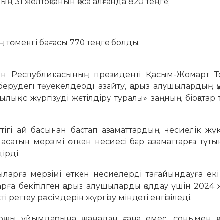
ң 31 желтоқсанын қоса алғанда 820 теңге;
ң төменгі бағасы 770 теңге болды.
тан Республикасының президенті Қасым-Жомарт То
рудегі тәуекелдерді азайту, қарыз алушылардың құ
ылық іс жүргізуді жетілдіру туралы» заңның бірқатар
ігі ай басынан бастап азаматтардың несиелік жүк
 асатын мерзімі өткен несиесі бар азаматтарға тұт
ірді.
шыларға мерзімі өткен несиелерді тағайындауға ек
арға бекітілген қарыз алушыларды қолдау үшін 202
 реттеу рәсімдерін жүргізу міндеті енгізіледі.
аржы ұйымдарына жаңадан ғана емес, сонымен қа