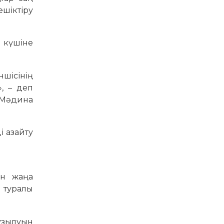
ешіктіру
і күшіне
шісінің
», – деп
ы Мәдина
і азайту
ін жаңа
ы туралы
ұзылуын