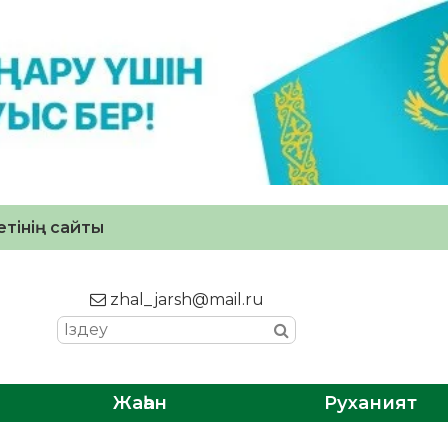
тінің сайты
zhal_jarsh@mail.ru
Жаһан
Руханият