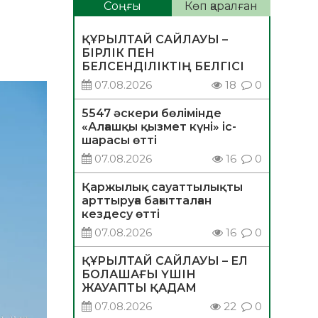
Соңғы
Көп қаралған
ҚҰРЫЛТАЙ САЙЛАУЫ –
БІРЛІК ПЕН
БЕЛСЕНДІЛІКТІҢ БЕЛГІСІ
07.08.2026
18
0
5547 әскери бөлімінде
«Алғашқы қызмет күні» іс-
шарасы өтті
07.08.2026
16
0
Қаржылық сауаттылықты
арттыруға бағытталған
кездесу өтті
07.08.2026
16
0
ҚҰРЫЛТАЙ САЙЛАУЫ – ЕЛ
БОЛАШАҒЫ ҮШІН
ЖАУАПТЫ ҚАДАМ
07.08.2026
22
0