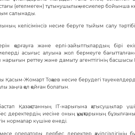
ыстағы (өтелмеген) тұтынушылық несиелер бойынша к
ыйым салынады.
йының келісімінсіз несие беруге тыйым салу тәртіб
ін қорғауға және ерлі-зайыптылардың бірі екін
есиелерді асығыс алуына жол бермеуге бағытталған
ы нарығын реттеу және дамыту агенттігінің басшыс
ы Қасым-Жомарт Тоқаев несие берудегі тәуекелдерд
лы заңға қол қойған болатын.
астап Қазақстанның ІТ-нарығына қатысушылар үш
бес деректердің иесіне оның құқықтарының бұзылған
тін нормалар күшіне енеді.
есе операторы дербес деректер қауіпсіздігінің б