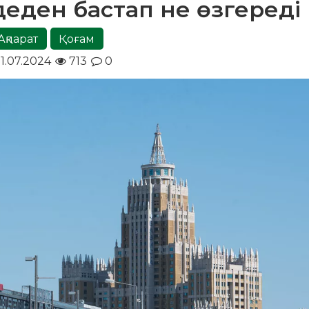
лдеден бастап не өзгереді
Ақпарат
Қоғам
1.07.2024
713
0