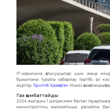
ІТ-нарығына қатысушылар үшін жаңа мінд
бұзылғаны туралы хабарлау тәртібі, ірі 
жүргізу.
Sputnik Қазақстан
тілшісі қазақстандық
Газ қымбаттайды
2024 жылдың 1 шілдесінен бастап тауарлық г
министрлігінің мәліметінше, ресейлік ба