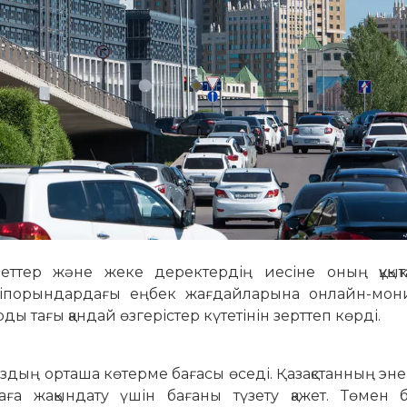
еттер және жеке деректердің иесіне оның құқық
кәсіпорындардағы еңбек жағдайларына онлайн-мон
тарды тағы қандай өзгерістер күтетінін зерттеп көрді.
аздың орташа көтерме бағасы өседі. Қазақстанның эн
ғаға жақындату үшін бағаны түзету қажет. Төмен б