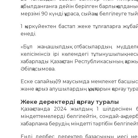
қабылданғанға дейін берілген барлық қолдан
мерзімі 90 күнді құраса, сыйақы белгілеуге т
1 қыркүйектен бастап жеке тұлғаларға жұба
енеді.
«Бұл жаңашылдық отбасылардың мүдделер
келісімінсіз ірі көлемдегі тұтынушылық н
хабарлады Қазақстан Республикасының қарж
Әбілқасымова.
Еске салайық, 19 маусымда мемлекет басшыс
және қарыз алушылардың құқықтарын қорғау тура
Жеке деректерді қорғау туралы
Қазақстанда 2024 жылдың 1 шілдесінен б
міндеттемелерді белгілейтін, сондай-ақ дер
хабарлама берудің міндетті тәртібін белгілей
Енді дербес деректер базасының иесі нем