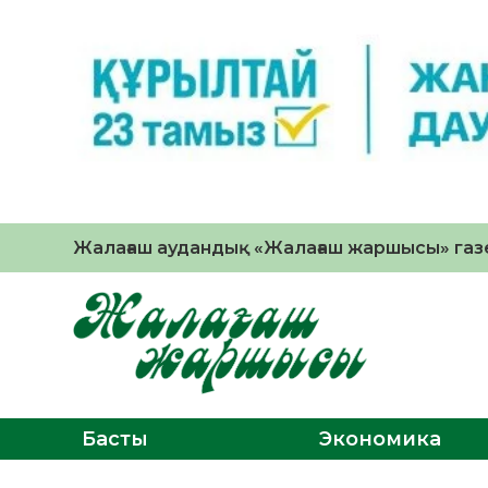
Жалағаш аудандық «Жалағаш жаршысы» газе
Басты
Экономика