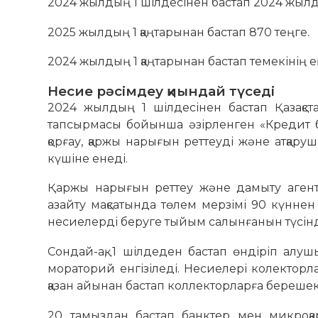
2024 жылдың 1 шілдесінен бастап 2024 жылды
2025 жылдың 1 қаңтарынан бастап 870 теңге.
2024 жылдың 1 қаңтарынан бастап темекінің е
Несие рәсімдеу қиындай түседі
2024 жылдың 1 шілдесінен бастап Қазақс
тапсырмасы бойынша әзірленген «Кредит бе
қорғау, қаржы нарығын реттеуді және атқаруш
күшіне енеді.
Қаржы нарығын реттеу және дамыту агентт
азайту мақсатында төлем мерзімі 90 күннен
несиелерді беруге тыйым салынғанын түсінд
Сондай-ақ, 1 шілдеден бастап өндіріп алу
мораторий енгізіледі. Несиелері колекторл
қазан айынан бастап коллекторларға берешекті
20 тамыздан бастап банктер мен микроқ