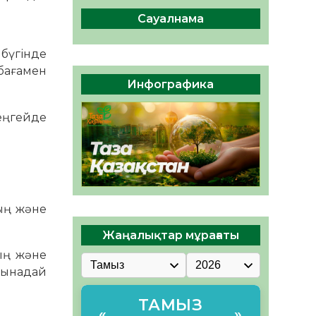
сақтау – әр азаматтың
міндеті
Сауалнама
05.08.2026
45
0
 бүгінде
Руслан Рүстемұлы облыс
бағамен
әкімінің кеңесшісі болып
Инфографика
тағайындалды
05.08.2026
42
0
деңгейде
ың және
Жаңалықтар мұрағаты
ың және
мынадай
ТАМЫЗ
«
»