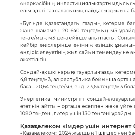
өнеркәсібінің инвестициялық тартымдылығ
еліміздегі газ саласының пайдасыздығына б
«Бүгінде Қазақстандағы газдың көтерме ба
және шамамен 20 640 теңге/мың м3 құрай
теңге/мың м3 деңгейінде қалыптасты. Сонымен 
кейбір өңірлерінде өнімнің өзіндік құнының
өндіріс әлеуетінің жыл сайын төмендеуіне әк
қажеттілігін.
Сондай-ақ, ішкі нарықта тауарлық газды көтер
4,8 теңге/м3, ал республика бойынша орташа 
баға – 20,64 теңге/м3, енді 23,64 теңге/м3 бол
Энергетика министрлігі сондай-ақ тауарлы
ететінін айтты – орташа есеппен жеке үй
1080 теңгені, пәтер үшін 130 теңгені құрайды.
Қазақтелеком кімдер үшін интернет
«Қазақтелеком» 2024 жылдың 1 шілдесінен ба