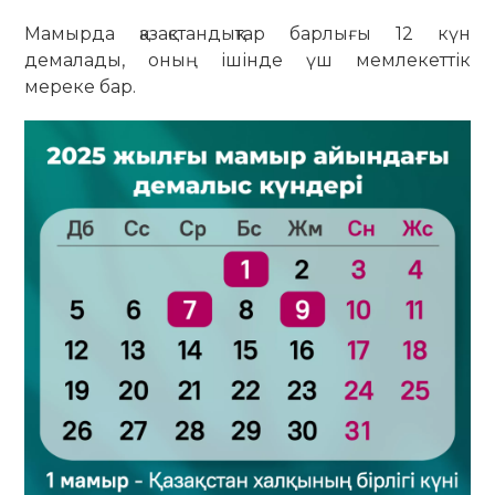
Мамырда қазақстандықтар барлығы 12 күн
демалады, оның ішінде үш мемлекеттік
мереке бар.