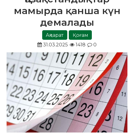
мамырда қанша күн
демалады
Ақпарат
Қоғам
31.03.2025
1418
0