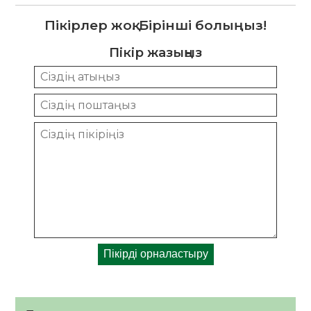
Пікірлер жоқ. Бірінші болыңыз!
Пікір жазыңыз