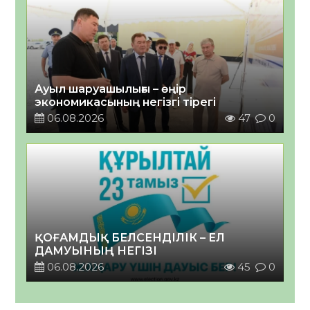
Ауыл шаруашылығы – өңір
экономикасының негізгі тірегі
06.08.2026
47
0
ҚОҒАМДЫҚ БЕЛСЕНДІЛІК – ЕЛ
ДАМУЫНЫҢ НЕГІЗІ
06.08.2026
45
0