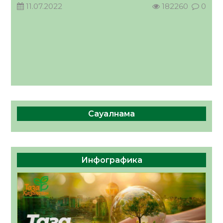
11.07.2022
182260
0
Сауалнама
Инфографика