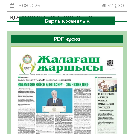
06.08.2026
47
0
ҚОҒАМДЫҚ БЕЛСЕНДІЛІК – ЕЛ
Барлық жаңалық
ДАМУЫНЫҢ НЕГІЗІ
06.08.2026
45
0
PDF нұсқа
ҚҰРЫЛТАЙ САЙЛАУЫ – БОЛАШАҚҚА
БАСТАР ЖАУАПТЫ ТАҢДАУ
06.08.2026
47
0
Инфекциялық ауруларға қарсы иммундау
жұмыстарының тиімділігі
06.08.2026
49
0
Көкжөтел ауруы туралы
06.08.2026
45
0
АПВ вакцинасы туралы мәлімет
06.08.2026
44
0
Open Air: Қызылорда облысы полиция