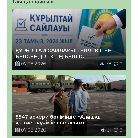
Тағы да оқыңыз:
ҚҰРЫЛТАЙ САЙЛАУЫ – БІРЛІК ПЕН
БЕЛСЕНДІЛІКТІҢ БЕЛГІСІ
07.08.2026
38
0
5547 әскери бөлімінде «Алғашқы
қызмет күні» іс-шарасы өтті
07.08.2026
31
0