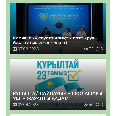
Қаржылық сауаттылықты арттыруға
бағытталған кездесу өтті
07.08.2026
35
0
ҚҰРЫЛТАЙ САЙЛАУЫ – ЕЛ БОЛАШАҒЫ
ҮШІН ЖАУАПТЫ ҚАДАМ
07.08.2026
40
0