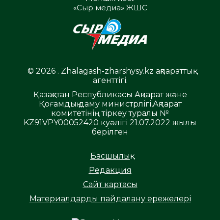
«Сыр медиа» ЖШС
© 2026 . Zhalagash-zharshysy.kz ақпараттық
агенттігі.
Қазақстан Республикасы Ақпарат және
Қоғамдық даму министрлігі,Ақпарат
комитетінің тіркеу туралы №
KZ91VPY00052420 куәлігі 21.07.2022 жылы
берілген
Басшылық
Редакция
Сайт картасы
Материалдарды пайдалану ережелері