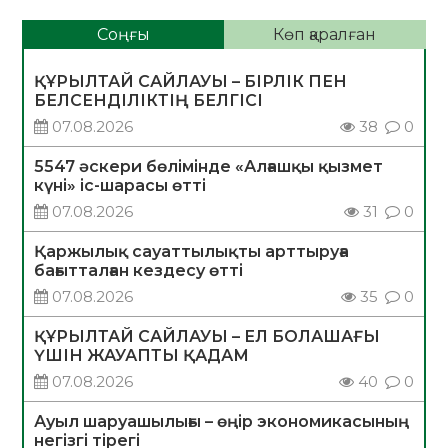
Соңғы
Көп қаралған
ҚҰРЫЛТАЙ САЙЛАУЫ – БІРЛІК ПЕН
БЕЛСЕНДІЛІКТІҢ БЕЛГІСІ
07.08.2026
38
0
5547 әскери бөлімінде «Алғашқы қызмет
күні» іс-шарасы өтті
07.08.2026
31
0
Қаржылық сауаттылықты арттыруға
бағытталған кездесу өтті
07.08.2026
35
0
ҚҰРЫЛТАЙ САЙЛАУЫ – ЕЛ БОЛАШАҒЫ
ҮШІН ЖАУАПТЫ ҚАДАМ
07.08.2026
40
0
Ауыл шаруашылығы – өңір экономикасының
негізгі тірегі