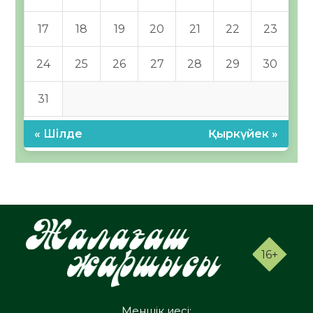
17
18
19
20
21
22
23
24
25
26
27
28
29
30
31
« Шілде
Қыркүйек »
16+
Меншік иесі: