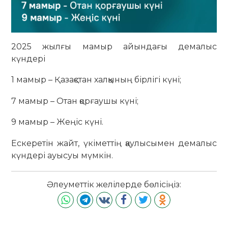
2025 жылғы мамыр айындағы демалыс
күндері
1 мамыр – Қазақстан халқының бірлігі күні;
7 мамыр – Отан қорғаушы күні;
9 мамыр – Жеңіс күні.
Ескеретін жайт, үкіметтің қаулысымен демалыс
күндері ауысуы мүмкін.
Әлеуметтік желілерде бөлісіңіз: