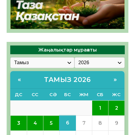
Жаңалықтар мұрағаты
ТАМЫЗ 2026
«
»
ДС
СС
СӘ
БС
ЖМ
СБ
ЖС
1
2
6
3
4
5
7
8
9