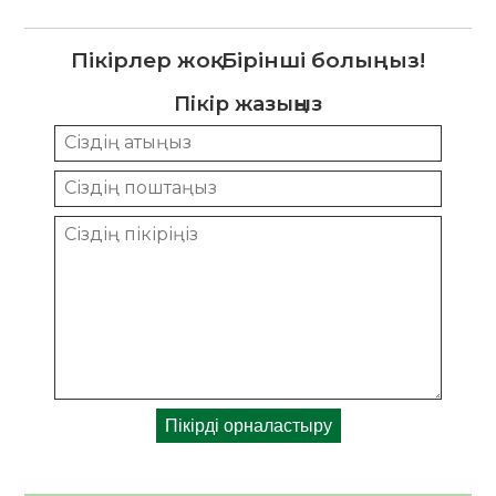
Пікірлер жоқ. Бірінші болыңыз!
Пікір жазыңыз