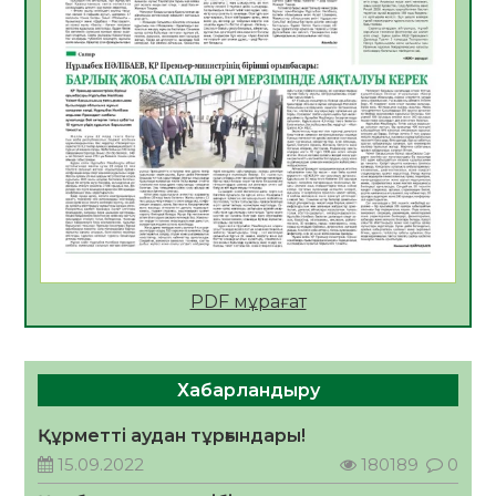
Мектептен – Ұлттық ұлан сапына
04.08.2026
36
0
Үкіметтік емес ұйымдарға арналған
сыйлықақы конкурсына өтінім қабылдау
басталды
04.08.2026
40
0
Үкіметте Президенттің отандық тауарды
қолдау жөніндегі тапсырмаларының
жүзеге асырылу барысы қаралуда
04.08.2026
39
0
PDF мұрағат
Жазғы лагерьде оқушылармен
профилактикалық кездесу өтті
04.08.2026
48
0
Хабарландыру
Құрылтай: Қызылордада 1344 комиссия
мүшесінің білімі жетілдіріледі
Құрметті аудан тұрғындары!
04.08.2026
39
0
15.09.2022
180189
0