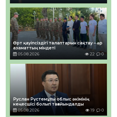
Өрт қауіпсіздігі талаптарын сақтау – әр
азаматтың міндеті
05.08.2026
22
0
Руслан Рүстемұлы облыс әкімінің
кеңесшісі болып тағайындалды
05.08.2026
19
0