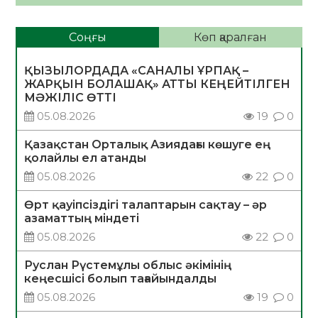
Соңғы
Көп қаралған
ҚЫЗЫЛОРДАДА «САНАЛЫ ҰРПАҚ –
ЖАРҚЫН БОЛАШАҚ» АТТЫ КЕҢЕЙТІЛГЕН
МӘЖІЛІС ӨТТІ
05.08.2026
19
0
Қазақстан Орталық Азиядағы көшуге ең
қолайлы ел атанды
05.08.2026
22
0
Өрт қауіпсіздігі талаптарын сақтау – әр
азаматтың міндеті
05.08.2026
22
0
Руслан Рүстемұлы облыс әкімінің
кеңесшісі болып тағайындалды
05.08.2026
19
0