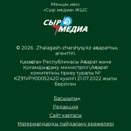
Меншік иесі:
«Сыр медиа» ЖШС
© 2026 . Zhalagash-zharshysy.kz ақпараттық
агенттігі.
Қазақстан Республикасы Ақпарат және
Қоғамдық даму министрлігі,Ақпарат
комитетінің тіркеу туралы №
KZ91VPY00052420 куәлігі 21.07.2022 жылы
берілген
Басшылық
Редакция
Сайт картасы
Материалдарды пайдалану ережелері