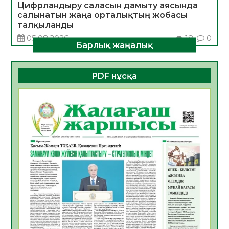
Цифрландыру саласын дамыту аясында
салынатын жаңа орталықтың жобасы
талқыланды
05.08.2026
18
0
Барлық жаңалық
Алғашқы цифрлық жасанды интеллект
құралдарының таныстырылымы өтті
PDF нұсқа
05.08.2026
19
0
Қазақстандықтардың 72,3%-ы жаңа
Құрылтай үшін дауыс беруге дайын
05.08.2026
21
0
ӘРБІР ДАУЫС – ҚОҒАМ ДАМУЫНА
ҚОСЫЛҒАН ҮЛЕС
05.08.2026
27
0
ҚҰРЫЛТАЙ САЙЛАУЫ – БІРЛІК ПЕН
ЖАУАПКЕРШІЛІККЕ БАСТАЙТЫН ҚАДАМ
05.08.2026
26
0