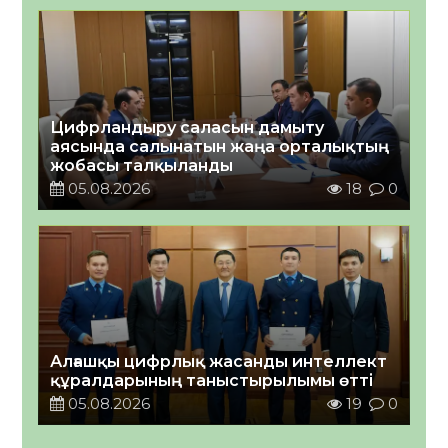
Цифрландыру саласын дамыту
аясында салынатын жаңа орталықтың
жобасы талқыланды
05.08.2026
18
0
Алғашқы цифрлық жасанды интеллект
құралдарының таныстырылымы өтті
05.08.2026
19
0