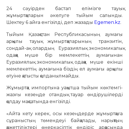
24 сәуірден бастап елімізге тауық
жұмыртқаларын әкелуге тыйым салынды.
Шектеу 6 айға енгізілді, деп жазады
Egemen.kz
.
Тыйым Қазақстан Республикасының аумағы
арқылы тауық жұмыртқаларының транзитін,
сондай-ақ олардың Еуразиялық экономикалық
одаққа мүше бір мемлекеттің аумағынан
Еуразиялық экономикалық одаққа мүше екінші
мемлекеттің аумағына біздің ел аумағы арқылы
өтуіне қатысты қолданылмайды.
Жұмыртқа импортына уақытша тыйым көктемгі-
жазғы кезеңде отандық тауар өндірушілерді
қолдау мақсатында енгізілді.
«Айта кету керек, осы кезеңдерде жұмыртқаға
сұраныстың төмендеуі байқалады, нарықтың
қажеттіліктері өнеркәсіптік өндіріс арқасында