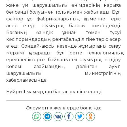
және үй шаруашылығы өнімдерінің нарықта
белсенді болуымен толығымен жабылады. Бұл
фактор құс фабрикаларының қызметіне теріс
әсер етеді, жұмыртқа бағасы төмендейді.
Бағаның өзіндік құннан төмен түсуі
кәсіпорындардың рентабельділігіне теріс әсер
етеді. Сондай-ақ осы кезеңде жұмыртқаны сақтау
мерзімі қысқарады, бұл ретте технологиялық
ерекшеліктерге байланысты жұмыртқа өндіру
көлемі азаймайды», делінген ауыл
шаруашылығы министрлігінің
хабарламасында.
Бұйрық 1 мамырдан бастап күшіне енеді.
Әлеуметтік желілерде бөлісіңіз: