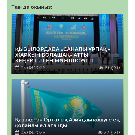
Тағы да оқыңыз:
ҚЫЗЫЛОРДАДА «САНАЛЫ ҰРПАҚ –
ЖАРҚЫН БОЛАШАҚ» АТТЫ
КЕҢЕЙТІЛГЕН МӘЖІЛІС ӨТТІ
05.08.2026
19
0
Қазақстан Орталық Азиядағы көшуге ең
қолайлы ел атанды
05.08.2026
22
0