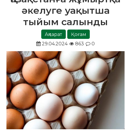
әкелуге уақытша
тыйым салынды
Ақпарат
Қоғам
29.04.2024
863
0