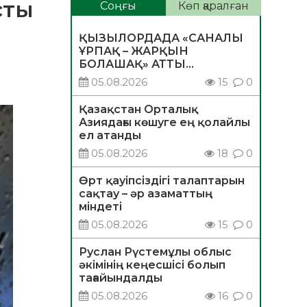
сты
Соңғы
Көп қаралған
ҚЫЗЫЛОРДАДА «САНАЛЫ
ҰРПАҚ – ЖАРҚЫН
БОЛАШАҚ» АТТЫ
КЕҢЕЙТІЛГЕН МӘЖІЛІС
05.08.2026
15
0
ӨТТІ
Қазақстан Орталық
Азиядағы көшуге ең қолайлы
ел атанды
05.08.2026
18
0
Өрт қауіпсіздігі талаптарын
сақтау – әр азаматтың
міндеті
05.08.2026
15
0
Руслан Рүстемұлы облыс
әкімінің кеңесшісі болып
тағайындалды
05.08.2026
16
0