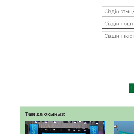
Тағы да оқыңыз: