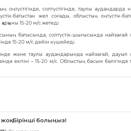
 оңтүстігінде, солтүстігінде, таулы аудандарда 
стік-батыстан жел соғады, облыстың оңтүстік-бат
арқыны 15-20 м/с жетеді.
ысының батысында, солтүстік-шығысында найзағай к
інде 15-20 м/с дейін күшейеді.
гінде және таулы аудандарында найзағай, дауыл кү
зінде екпіні – 15-20 м/с. Облыстың басым бөлігінде
 жоқ. Бірінші болыңыз!