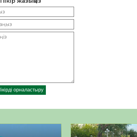
Пікір жазыңыз