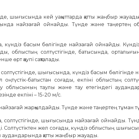
нде, шығысында кей уақыттарда қатты жаңбыр жауады
ысында найзағай ойнайды. Түнде және таңертең о
 күндіз басым бөлігінде найзағай ойнайды. Күндіз
ғады, облыстың солтүстігінде, батысында, орталығ
нше өрт қаупі сақталады.
солтүстігінде, шығысында, күндіз басым бөлігінде 
ел оңтүстік-батыстан соғады, екпіні облыстың солтүс
су облысының таулы және тау етегіндегі ауданда
інде екпіні – 15-20 м/с.
 найзағай жарқылдайды. Түнде және таңертең тұман тү
, солтүстігінде, шығысында найзағай ойнайды. Түн
і. Солтүстіктен жел соғады, күндіз облыстың шығысын
ы аудандарында қатты жаңбыр жауады.