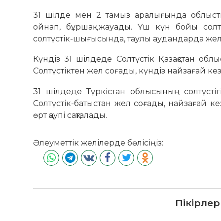
31 шілде мен 2 тамыз аралығында облыстың
ойнап, бұршақ жауады. Үш күн бойы солтү
солтүстік-шығысында, таулы аудандарда жел қ
Күндіз 31 шілдеде Солтүстік Қазақстан обл
Солтүстіктен жел соғады, күндіз найзағай кез
31 шілдеде Түркістан облысының солтүсті
Солтүстік-батыстан жел соғады, найзағай ке
өрт қаупі сақталады.
Әлеуметтік желілерде бөлісіңіз:
Пікірлер