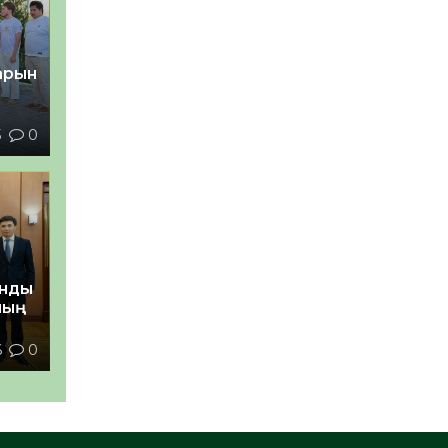
тарын
5
0
анды
ның
6
0