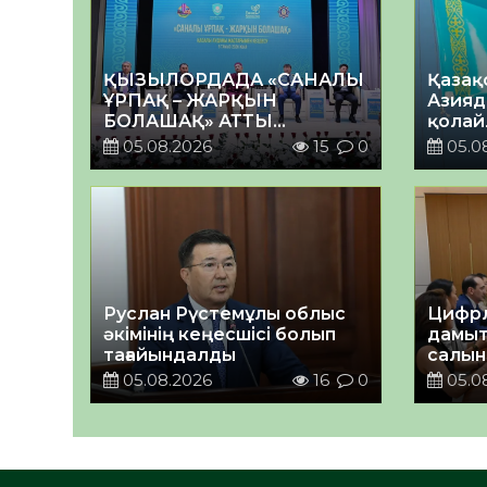
ҚЫЗЫЛОРДАДА «САНАЛЫ
Қазақ
ҰРПАҚ – ЖАРҚЫН
Азияд
БОЛАШАҚ» АТТЫ
қолай
КЕҢЕЙТІЛГЕН МӘЖІЛІС
05.08.2026
15
0
05.0
ӨТТІ
Руслан Рүстемұлы облыс
Цифрл
әкімінің кеңесшісі болып
дамыт
тағайындалды
салын
ортал
05.08.2026
16
0
05.0
талқы