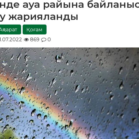
рінде ауа райына байланы
ту жарияланды
Ақпарат
Қоғам
1.07.2022
869
0