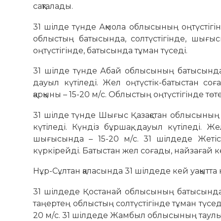
сақталады.
31 шілде түнде Ақмола облысының оңтүстігі
облыстың батысында, солтүстігінде, шығ
оңтүстігінде, батысында тұман түседі.
31 шілде түнде Абай облысының батысында,
дауыл күтіледі. Жел оңтүстік-батыстан со
қарқыны – 15-20 м/с. Облыстың оңтүстігінде төте
31 шілде түнде Шығыс Қазақстан облысының 
күтіледі. Күндіз бұршақ, дауыл күтіледі. Ж
шығысында – 15-20 м/с. 31 шілдеде Жеті
күркірейді. Батыстан жел соғады, найзағай кез
Нұр-Сұлтан қаласында 31 шілдеде кей уақытта
31 шілдеде Қостанай облысының батысында
таңертең облыстың солтүстігінде тұман түсед
20 м/с. 31 шілдеде Жамбыл облысының таул