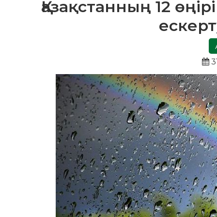
Қазақстанның 12 өңі
ескер
3