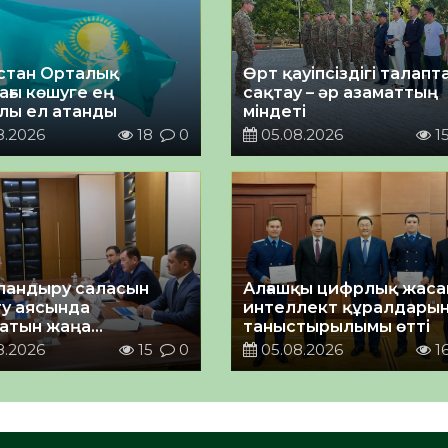
стан Орталық
Өрт қауіпсіздігі талап
ағы көшуге ең
сақтау – әр азаматтың
лы ел атанды
міндеті
8.2026
18
0
05.08.2026
1
андыру саласын
Алғашқы цифрлық жас
у аясында
интеллект құралдары
атын жаңа
таныстырылымы өтті
ықтың жобасы
8.2026
15
0
05.08.2026
1
ланды