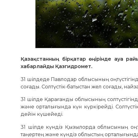
Қазақстанның бірқатар өңірінде ауа ра
хабарлайды Қазгидромет.
31 шілдеде Павлодар облысының оңтүстігінде
соғады. Солтүстік-батыстан жел соғады, найзағ
31 шілде Қарағанды облысының солтүстігінд
және орталығында күн күркірейді. Солтүстік
дейін күшейеді.
31 шілде күндіз Қызылорда облысының оңтү
таңертең және күндіз облыстың орталығында к