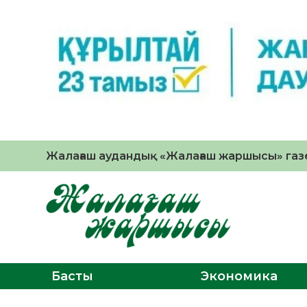
Жалағаш аудандық «Жалағаш жаршысы» газе
Басты
Экономика