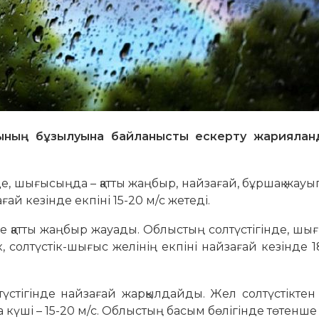
йының бұзылуына байланысты ескерту жариялан
, шығысыңда – қатты жаңбыр, найзағай, бұршақ жауы
ай кезінде екпіні 15-20 м/с жетеді.
е қатты жаңбыр жауады. Облыстың солтүстігінде, ш
, солтүстік-шығыс желінің екпіні найзағай кезінде 1
стігінде найзағай жарқылдайды. Жел солтүстіктен
үші – 15-20 м/с. Облыстың басым бөлігінде төтенше ө