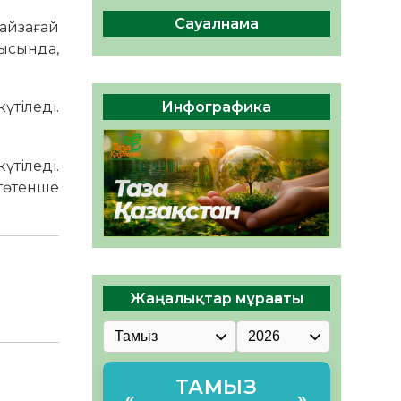
04.08.2026
45
0
Сауалнама
найзағай
Құрылтай: Қызылордада
ысында,
1344 комиссия мүшесінің
білімі жетілдіріледі
04.08.2026
36
0
Инфографика
үтіледі.
ҚҰРЫЛТАЙ САЙЛАУЫ – ЕЛ
БІРЛІГІ МЕН АЗАМАТТЫҚ
тіледі.
ЖАУАПКЕРШІЛІКТІҢ
КӨРІНІСІ
 төтенше
04.08.2026
48
0
Жаңалықтар мұрағаты
ТАМЫЗ
«
»