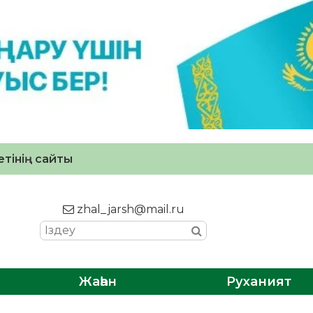
тінің сайты
zhal_jarsh@mail.ru
Жаһан
Руханият