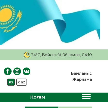
24°C
, Бейсенбі, 06 тамыз, 04:10
Байланыс
Жарнама
қаз
qaz
Қоғам