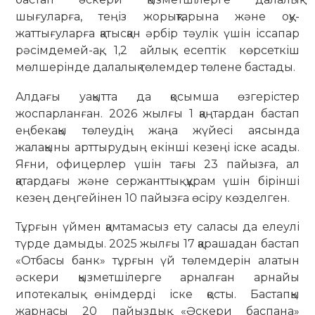
шығуларға, теңіз жорықтарына және оқу-
жаттығуларға қатысқан әрбір тәулік үшін іссапар
рәсімдемей-ақ, 1,2 айлық есептік көрсеткіш
мөлшерінде далалық төлемдер төлене бастады.
Алдағы уақытта да қосымша өзгерістер
жоспарланған. 2026 жылғы 1 қаңтардан бастап
еңбекақы төлеудің жаңа жүйесі аясында
жалақыны арттырудың екінші кезеңі іске асады.
Яғни, офицерлер үшін тағы 23 пайызға, ал
қатардағы және сержанттық құрам үшін бірінші
кезең деңгейінен 10 пайызға өсіру көзделген.
Тұрғын үймен қамтамасыз ету саласы да елеулі
түрде дамыды. 2025 жылғы 17 қарашадан бастап
«Отбасы банк» тұрғын үй төлемдерін алатын
әскери қызметшілерге арналған арнайы
ипотекалық өнімдерді іске қосты. Бастапқы
жарнасы 20 пайыздық «Әскери баспана»