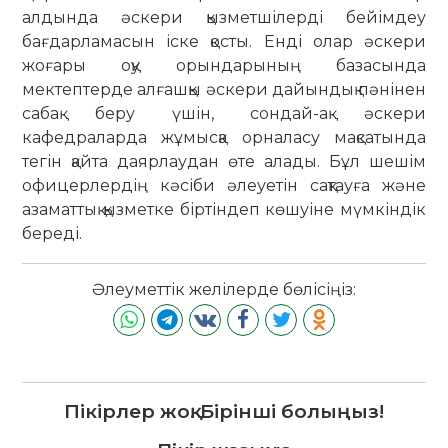
алдында әскери қызметшілерді бейімдеу
бағдарламасын іске қосты. Енді олар әскери
жоғары оқу орындарының базасында
мектептерде алғашқы әскери дайындық пәнінен
сабақ беру үшін, сондай-ақ әскери
кафедраларда жұмысқа орналасу мақсатында
тегін қайта даярлаудан өте алады. Бұл шешім
офицерлердің кәсіби әлеуетін сақтауға және
азаматтық қызметке біртіндеп көшуіне мүмкіндік
береді.
Әлеуметтік желілерде бөлісіңіз:
Пікірлер жоқ. Бірінші болыңыз!