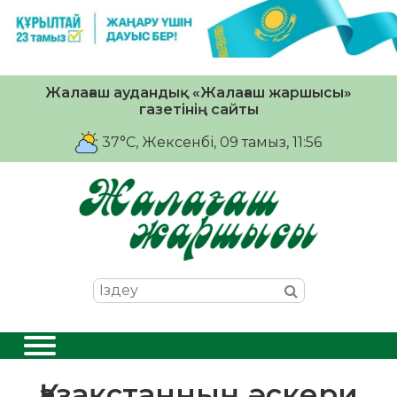
Жалағаш аудандық «Жалағаш жаршысы»
газетінің сайты
37°C
, Жексенбі, 09 тамыз, 11:56
Қазақстанның әскери