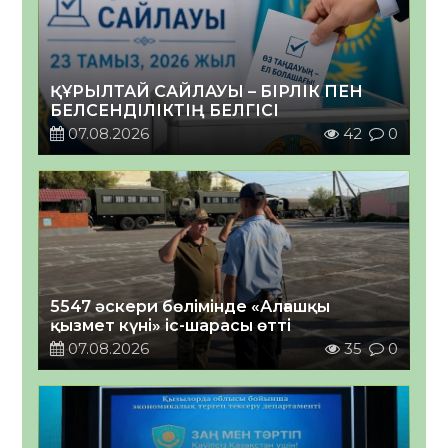
ҚҰРЫЛТАЙ САЙЛАУЫ – БІРЛІК ПЕН
БЕЛСЕНДІЛІКТІҢ БЕЛГІСІ
07.08.2026
42
0
5547 әскери бөлімінде «Алғашқы
қызмет күні» іс-шарасы өтті
07.08.2026
35
0