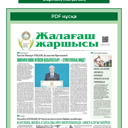
ДАМУЫНЫҢ НЕГІЗІ
06.08.2026
49
0
PDF нұсқа
ҚҰРЫЛТАЙ САЙЛАУЫ – БОЛАШАҚҚА
БАСТАР ЖАУАПТЫ ТАҢДАУ
06.08.2026
51
0
Инфекциялық ауруларға қарсы иммундау
жұмыстарының тиімділігі
06.08.2026
53
0
Көкжөтел ауруы туралы
06.08.2026
51
0
АПВ вакцинасы туралы мәлімет
06.08.2026
49
0
Open Air: Қызылорда облысы полиция
департаменті 20 мыңнан астам
көрерменнің қауіпсіздігін қамтамасыз етті
06.08.2026
62
0