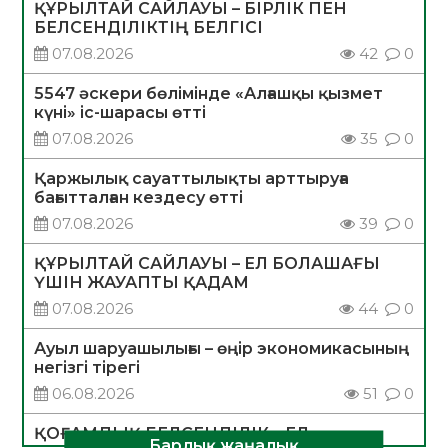
ҚҰРЫЛТАЙ САЙЛАУЫ – БІРЛІК ПЕН
БЕЛСЕНДІЛІКТІҢ БЕЛГІСІ
07.08.2026
42
0
5547 әскери бөлімінде «Алғашқы қызмет
күні» іс-шарасы өтті
07.08.2026
35
0
Қаржылық сауаттылықты арттыруға
бағытталған кездесу өтті
07.08.2026
39
0
ҚҰРЫЛТАЙ САЙЛАУЫ – ЕЛ БОЛАШАҒЫ
ҮШІН ЖАУАПТЫ ҚАДАМ
07.08.2026
44
0
Ауыл шаруашылығы – өңір экономикасының
негізгі тірегі
06.08.2026
51
0
ҚОҒАМДЫҚ БЕЛСЕНДІЛІК – ЕЛ
Барлық жаңалық