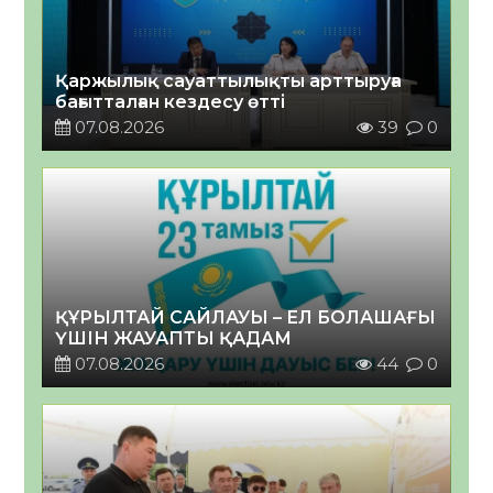
Қаржылық сауаттылықты арттыруға
бағытталған кездесу өтті
07.08.2026
39
0
ҚҰРЫЛТАЙ САЙЛАУЫ – ЕЛ БОЛАШАҒЫ
ҮШІН ЖАУАПТЫ ҚАДАМ
07.08.2026
44
0