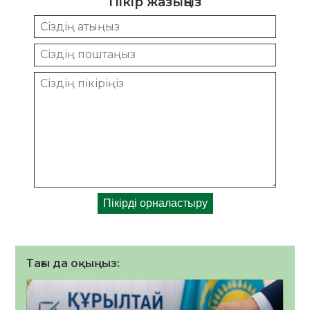
Пікір жазыңыз
Тағы да оқыңыз: