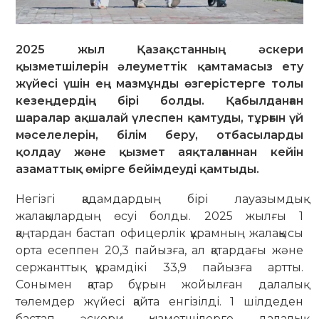
2025 жыл Қазақстанның әскери
қызметшілерін әлеуметтік қамтамасыз ету
жүйесі үшін ең мазмұнды өзгерістерге толы
кезеңдердің бірі болды. Қабылданған
шаралар ақшалай үлеспен қамтуды, тұрғын үй
мәселелерін, білім беру, отбасыларды
қолдау және қызмет аяқталғаннан кейін
азаматтық өмірге бейімдеуді қамтыды.
Негізгі қадамдардың бірі лауазымдық
жалақылардың өсуі болды. 2025 жылғы 1
қаңтардан бастап офицерлік құрамның жалақысы
орта есеппен 20,3 пайызға, ал қатардағы және
сержанттық құрамдікі 33,9 пайызға артты.
Сонымен қатар бұрын жойылған далалық
төлемдер жүйесі қайта енгізілді. 1 шілдеден
бастап әскери қызметшілерге далалық