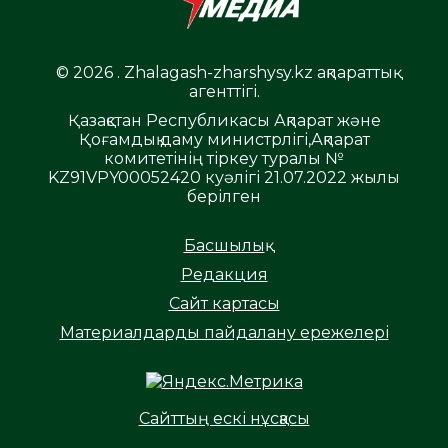
© 2026 . Zhalagash-zharshysy.kz ақпараттық
агенттігі.
Қазақстан Республикасы Ақпарат және
Қоғамдық даму министрлігі,Ақпарат
комитетінің тіркеу туралы №
KZ91VPY00052420 куәлігі 21.07.2022 жылы
берілген
Басшылық
Редакция
Сайт картасы
Материалдарды пайдалану ережелері
Сайттың ескі нұсқасы