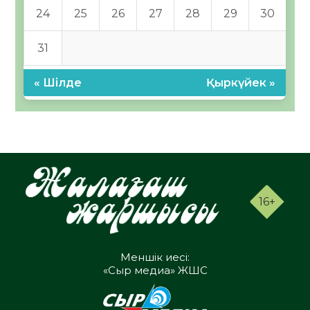
24
25
26
27
28
29
30
31
« Шілде
Қыркүйек »
16+
Меншік иесі:
«Сыр медиа» ЖШС