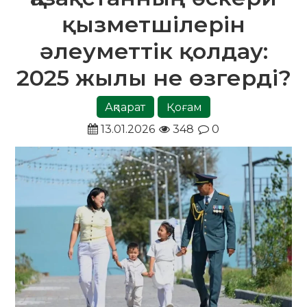
қызметшілерін
әлеуметтік қолдау:
2025 жылы не өзгерді?
Ақпарат
Қоғам
13.01.2026
348
0