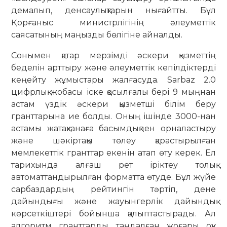
демалып, денсаулықтарын нығайтты. Бұл
Қорғаныс министрлігінің әлеуметтік
саясатының маңызды бөлігіне айналды.
Сонымен қатар мерзімді әскери қызметтің
беделін арттыру және әлеуметтік кепілдіктерді
кеңейту жұмыстары жалғасуда. Sarbaz 2.0
цифрлық жобасы іске қосылғалы бері 9 мыңнан
астам үздік әскери қызметші білім беру
гранттарына ие болды. Оның ішінде 3000-нан
астамы жатақханаға басымдықпен орналастыру
және шәкіртақы төлеу қарастырылған
мемлекеттік гранттар екенін атап өту керек. Ел
тарихында алғаш рет іріктеу толық
автоматтандырылған форматта өтуде. Бұл жүйе
сарбаздардың рейтингін тәртіп, дене
дайындығы және жауынгерлік дайындық
көрсеткіштері бойынша қалыптастырады. Ал
алгоритм гранттарды таңдалған жоғары оқу