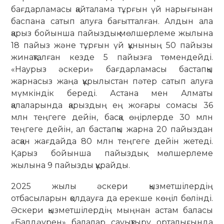
бағдарламасы қайталама тұрғын үй нарығынан
баспана сатып алуға бағытталған. Алдын ала
қарыз бойынша пайыздық мөлшерлеме жылына
18 пайыз және тұрғын үй құнының 50 пайызы
жинақталған кезде 5 пайызға төмендейді.
«Наурыз әскери» бағдарламасы бастапқы
жарнасыз жаңа құрылыстан пәтер сатып алуға
мүмкіндік береді. Астана мен Алматы
қалаларында қарыздың ең жоғары сомасы 36
млн теңгеге дейін, басқа өңірлерде 30 млн
теңгеге дейін, ал бастапқы жарна 20 пайыздан
асқан жағдайда 80 млн теңгеге дейін жетеді.
Қарыз бойынша пайыздық мөлшерлеме
жылына 9 пайызды құрайды.
2025 жылы әскери қызметшілердің
отбасыларын қолдауға да ерекше көңіл бөлінді.
Әскери қызметшілердің мыңнан астам баласы
«Балдәурен» балалар сауықтыру орталығында