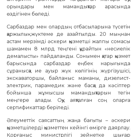
орындары мен мамандықтар арасында
өздігінен бөледі.
Сарбаздар мен олардың отбасыларына түсетін
қаржылық жүктеме де азайтылды. 20 мыңнан
астам мерзімді әскери қызметші жалпы сомасы
шамамен 8 млрд теңгені құрайтын «несиелік
демалысты» пайдаланды. Сонымен қатар қызмет
барысында сарбаздар еңбек нарығында
сұранысқа ие ауыр жүк көлігінің жүргізушісі,
экскаваторшы, байланыс маманы, дизелист-
электрик, парамедик және басқа да кәсіптер
бойынша жұмысшы мамандықтарын тегін
меңгере алады. Оқу аяқталған соң оларға
сертификаттар беріледі.
Әлеуметтік саясаттың жаңа бағыты – әскери
қызметшілерді қызметтен кейінгі өмірге даярлау.
Қорғаныс министрлігі зейнетке шығар