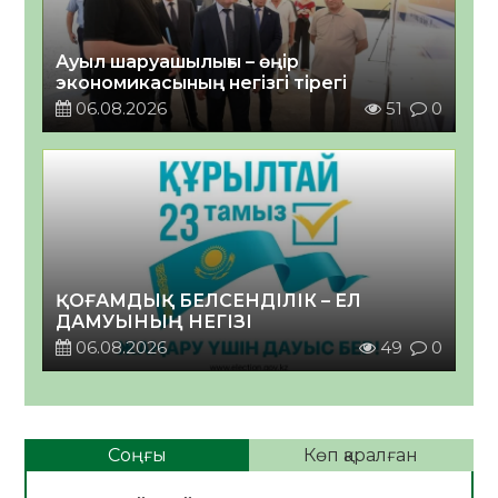
Ауыл шаруашылығы – өңір
экономикасының негізгі тірегі
06.08.2026
51
0
ҚОҒАМДЫҚ БЕЛСЕНДІЛІК – ЕЛ
ДАМУЫНЫҢ НЕГІЗІ
06.08.2026
49
0
Соңғы
Көп қаралған