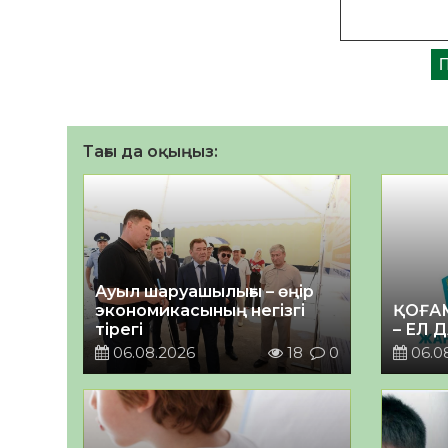
Тағы да оқыңыз:
Ауыл шаруашылығы – өңір
экономикасының негізгі
ҚОҒА
тірегі
– ЕЛ 
06.08.2026
18
0
06.0