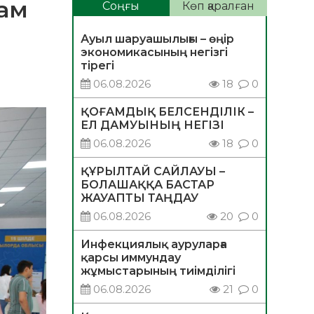
там
Соңғы
Көп қаралған
Ауыл шаруашылығы – өңір
экономикасының негізгі
тірегі
06.08.2026
18
0
ҚОҒАМДЫҚ БЕЛСЕНДІЛІК –
ЕЛ ДАМУЫНЫҢ НЕГІЗІ
06.08.2026
18
0
ҚҰРЫЛТАЙ САЙЛАУЫ –
БОЛАШАҚҚА БАСТАР
ЖАУАПТЫ ТАҢДАУ
06.08.2026
20
0
Инфекциялық ауруларға
қарсы иммундау
жұмыстарының тиімділігі
06.08.2026
21
0