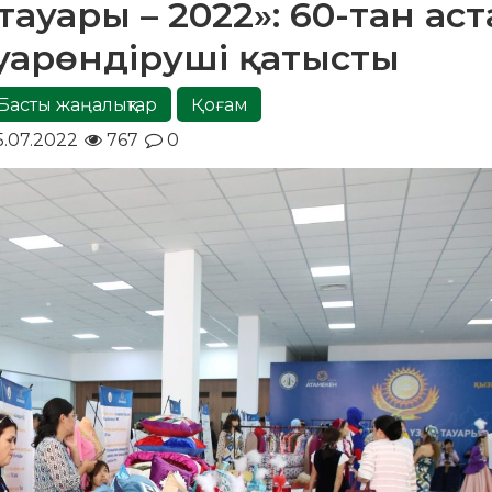
тауары – 2022»: 60-тан ас
ауарөндіруші қатысты
Басты жаңалықтар
Қоғам
5.07.2022
767
0