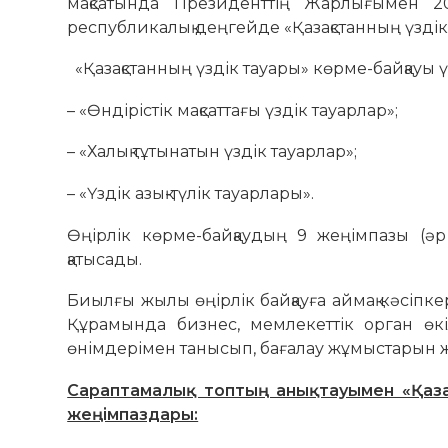
мақсатында Президенттің Жарлығымен 2
республикалық деңгейде «Қазақстанның үздік 
«Қазақстанның үздік тауары» көрме-байқауы
– «Өндірістік мақсаттағы үздік тауарлар»;
– «Халық тұтынатын үздік тауарлар»;
– «Үздік азық-түлік тауарлары».
Өңірлік көрме-байқаудың 9 жеңімпазы (ә
қатысады.
Биылғы жылы өңірлік байқауға аймақ кәсіпке
Құрамында бизнес, мемлекеттік орган өк
өнімдерімен танысып, бағалау жұмыстарын ж
Сараптамалық топтың анықтауымен «Қазақ
жеңімпаздары: