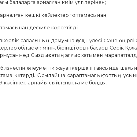
тағы балаларға арналған киім үлгілерінен;
 арналған кешкі көйлектер топтамасынан;
тамасынан дефиле көрсетілді.
сіпкерлік саласының дамуына қосқан үлесі және өңірлі
іпкерлер облыс әкімінің бірінші орынбасары Серік Қо
рмұхаммед Сыздықовтың алғыс хатымен марапатталд
 бизнестің әлеуметтік жауапкершілігі аясында шағы
астама көтерді. Осылайша сараптамалық топтың ұсы
9 кәсіпкер арнайы сыйлықтарға ие болды.