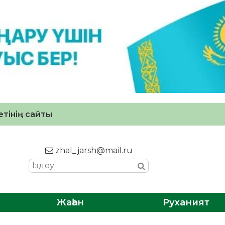
тінің сайты
zhal_jarsh@mail.ru
Жаһан
Руханият