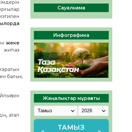
ы жаңа Құрылтай үшін дауыс
мдерін
беруге дайын
Сауалнама
ырғылар
05.08.2026
32
0
иэтилен
зылорда
ӘРБІР ДАУЫС – ҚОҒАМ
ДАМУЫНА ҚОСЫЛҒАН
Инфографика
ҮЛЕС
тын
жеке
05.08.2026
39
0
 жиһаз
ығаратын
ен балық
йлықпен
Жаңалықтар мұрағаты
ің, атап
ТАМЫЗ
«
»