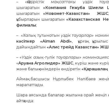
–
«Өндірістік мақсаттағы үздік т
шығаратын
«Компания Гежуба Шиели
шығаратын
«Новомет-Казахстан» ЖШС
құбырларын шығаратын
«Казахстанская Н
филиалы
;
–
«Халық тұтынатын үздік тауарлар» номи
кәсіпкер «Aiman Abdi»
, құрғақ құрыл
дайындайтын
«Алис трейд Казахстан» Ж
–
«Үздік азық-түлік тауарлары» номинаци
«
Аруана Агролидер» ЖШС
, күріш және күр
және балық өнімдерін өндіретін
«Қарашалаң 
Аймақ басшысы Нұрлыбек Нәлібаев жеңі
марапаттады.
Шара аясында балалар жылына орай жеңіл өн
айтқанда: