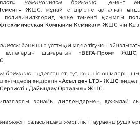
ауарлар» номинациясы бойынша
цемент өні
 Цемент» ЖШС
, мұнай өндірісіне арналған қонд
, поливинилхлорид және төменгі қысымды пол
ефтехимическая Компания Кемикал» ЖШС-нің Қы
нациясы
бойынша ұлттық киімдер тігумен айналыса
ыс қоспаларын шығаратын
«ВЕГА-Пром» ЖШС
,
ШС
;
ясы бойынша
өңделген ет, сүт, көкөніс өнімдерін ш
іш өнімдерін өндіретін
«Асыл дән LTD» ЖШС
, өнделг
Сервистік Дайындау Орталығы» ЖШС.
мпаздарды арнайы дипломдармен, қаржылай сы
еркәсіп саласындағы жергілікті таураөндірушілерд