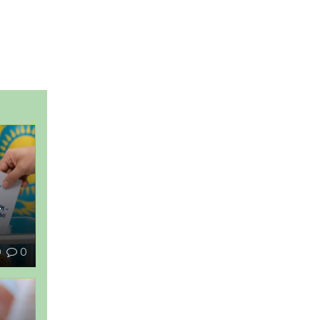
–
0
0