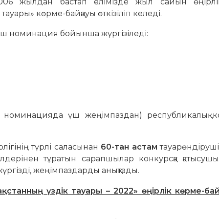
006 жылдан бастап елімізде жыл сайын өңірл
тауары» көрме-байқауы өткізіліп келеді.
 үш номинация бойынша жүргізіледі:
р номинацияда үш жеңімпаздан) республикалық ко
рлігінің түрлі саласынан
60-тан астам
тауарөндіруші 
ілдерінен тұратын сарапшылар конкурсқа қатысуш
үргізді, жеңімпаздарды анықтады.
станның үздік тауары – 2022» өңірлік көрме-ба