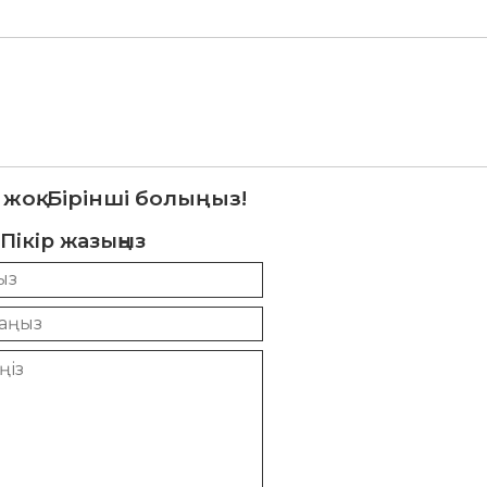
 жоқ. Бірінші болыңыз!
Пікір жазыңыз