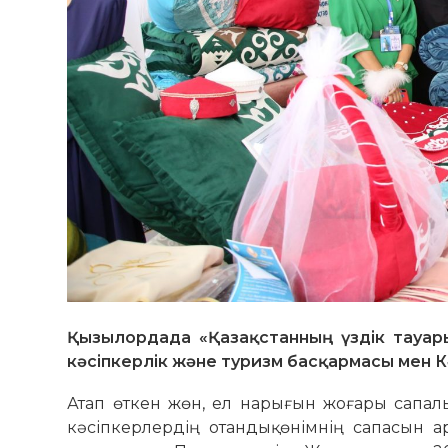
Қызылордада «Қазақстанның үздік тауары
кәсіпкерлік және туризм басқармасы мен 
Атап өткен жөн, ел нарығын жоғары сапалы
кәсіпкерлердің отандық өнімнің сапасын 