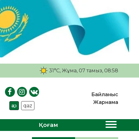
31°C
, Жұма, 07 тамыз, 08:58
Байланыс
Жарнама
қаз
qaz
Қоғам