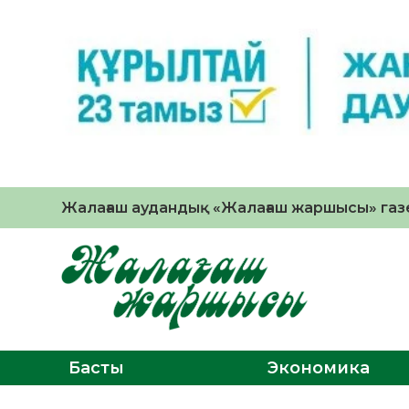
Жалағаш аудандық «Жалағаш жаршысы» газе
Басты
Экономика