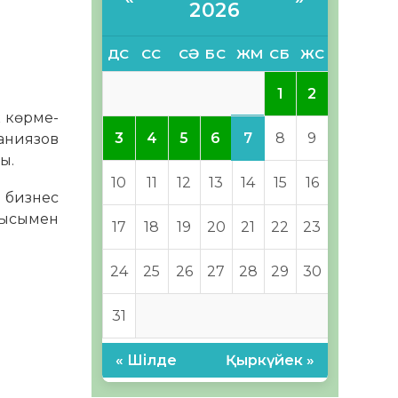
2026
ДС
СС
СӘ
БС
ЖМ
СБ
ЖС
1
2
к көрме-
7
3
4
5
6
8
9
жаниязов
ы.
10
11
12
13
14
15
16
н бизнес
нысымен
17
18
19
20
21
22
23
24
25
26
27
28
29
30
31
« Шілде
Қыркүйек »