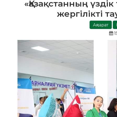
«Қазақстанның үздік 
жергілікті т
Ақпарат
1