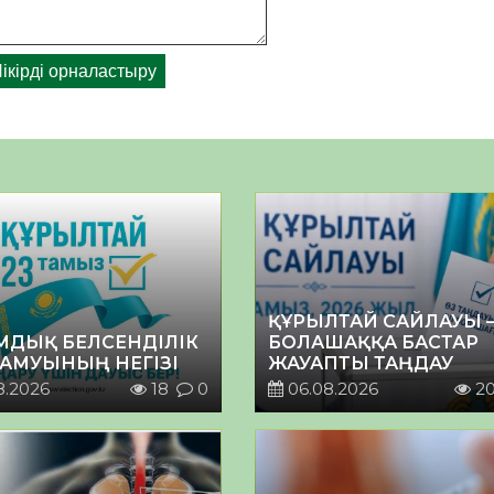
ҚҰРЫЛТАЙ САЙЛАУЫ 
МДЫҚ БЕЛСЕНДІЛІК
БОЛАШАҚҚА БАСТАР
ДАМУЫНЫҢ НЕГІЗІ
ЖАУАПТЫ ТАҢДАУ
8.2026
18
0
06.08.2026
2