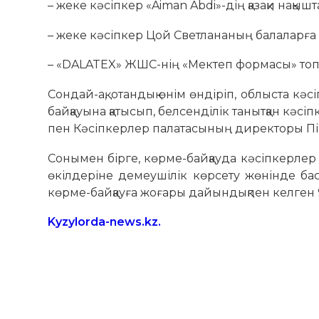
– жеке кәсіпкер «Aiman Abdi»-дің қазақи нақыш
– жеке кәсіпкер Цой Светлананың балаларға
– «DALATEX» ЖШС-нің «Мектеп формасы» топ
Сондай-ақ, отандық өнім өндіріп, облыста кә
байқауына қатысып, белсенділік танытқан кәс
пен Кәсіпкерлер палатасының директоры Пі
Сонымен бірге, көрме-байқауда кәсіпкерлер
өкілдеріне демеушілік көрсету жөнінде б
көрме-байқауға жоғары дайындықпен келген 
Kyzylorda-news.kz.