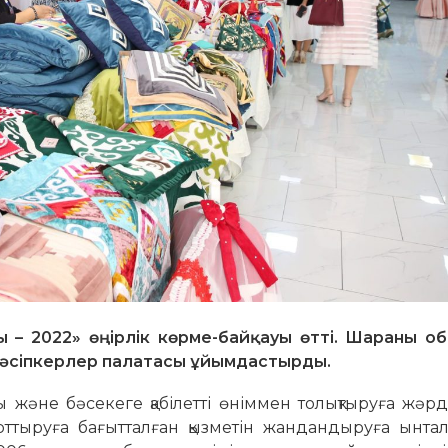
 – 2022» өңірлік көрме-байқауы өтті. Шараны о
Кәсіпкерлер палатасы ұйымдастырды.
 және бәсекеге қабілетті өніммен толықтыруға жәр
арттыруға бағытталған қызметін жандандыруға ынта