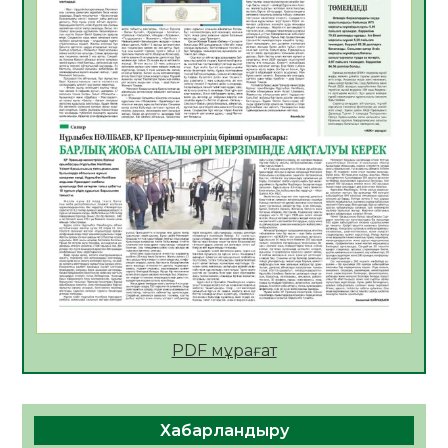
АПВ вакцинасы туралы мәлімет
06.08.2026
49
0
Open Air: Қызылорда облысы полиция
департаменті 20 мыңнан астам
көрерменнің қауіпсіздігін қамтамасыз етті
06.08.2026
62
0
ҚЫЗЫЛОРДАДА «САНАЛЫ ҰРПАҚ –
ЖАРҚЫН БОЛАШАҚ» АТТЫ КЕҢЕЙТІЛГЕН
МӘЖІЛІС ӨТТІ
05.08.2026
63
0
Қазақстан Орталық Азиядағы көшуге ең
қолайлы ел атанды
05.08.2026
64
0
PDF мұрағат
Өрт қауіпсіздігі талаптарын сақтау – әр
азаматтың міндеті
Хабарландыру
05.08.2026
67
0