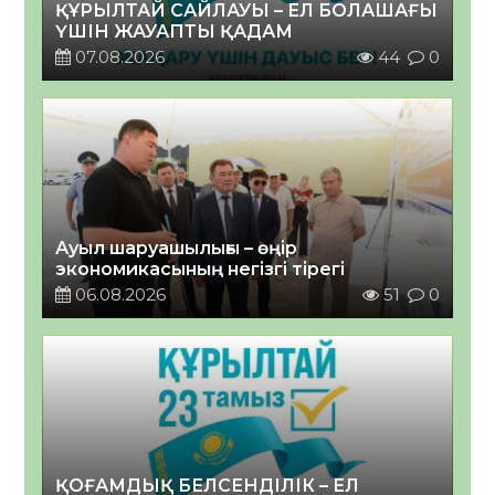
ҚҰРЫЛТАЙ САЙЛАУЫ – ЕЛ БОЛАШАҒЫ
ҮШІН ЖАУАПТЫ ҚАДАМ
07.08.2026
44
0
Ауыл шаруашылығы – өңір
экономикасының негізгі тірегі
06.08.2026
51
0
ҚОҒАМДЫҚ БЕЛСЕНДІЛІК – ЕЛ