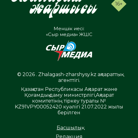
16+
Меншік иесі:
«Сыр медиа» ЖШС
© 2026 . Zhalagash-zharshysy.kz ақпараттық
агенттігі.
Қазақстан Республикасы Ақпарат және
Қоғамдық даму министрлігі,Ақпарат
комитетінің тіркеу туралы №
KZ91VPY00052420 куәлігі 21.07.2022 жылы
берілген
Басшылық
Редакция