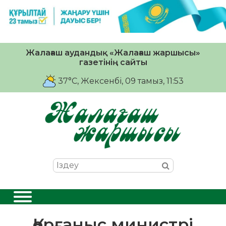
Жалағаш аудандық «Жалағаш жаршысы»
газетінің сайты
37°C
, Жексенбі, 09 тамыз, 11:53
Қорғаныс министрі