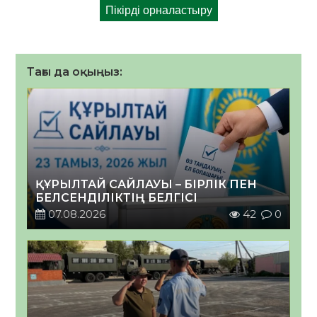
Тағы да оқыңыз:
ҚҰРЫЛТАЙ САЙЛАУЫ – БІРЛІК ПЕН
БЕЛСЕНДІЛІКТІҢ БЕЛГІСІ
07.08.2026
42
0