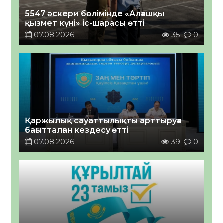
5547 әскери бөлімінде «Алғашқы
қызмет күні» іс-шарасы өтті
07.08.2026
35
0
Қаржылық сауаттылықты арттыруға
бағытталған кездесу өтті
07.08.2026
39
0