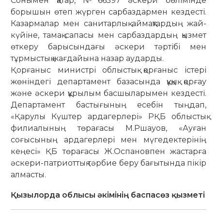
Сонымен қатар, №66597 әскери бөлімінде
борышын өтеп жүрген сарбаздармен кездесті.
Казармалар мен санитарлық аймақтардың жай-
күйіне, тамақ сапасы мен сарбаздардың қызмет
өткеру барысындағы әскери тәртібі мен
тұрмыстық жағдайына назар аударды.
Қорғаныс министрі облыстық қорғаныс істері
жөніндегі департамент базасында құқық қорғау
және әскери құрылым басшыларымен кездесті.
Департамент бастығының есебін тыңдап,
«Қарулы Күштер ардагерлері» РҚБ облыстық
филиалының төрағасы М.Ршауов, «Ауған
соғысының ардагерлері мен мүгедектерінің
кеңесі» ҚБ төрағасы Ж.Оспановпен жастарға
әскери-патриоттық тәрбие беру бағытында пікір
алмасты.
Қызылорда облысы әкімінің баспасөз қызметі