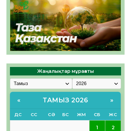
Жаңалықтар мұрағаты
ТАМЫЗ 2026
«
»
ДС
СС
СӘ
БС
ЖМ
СБ
ЖС
2
1