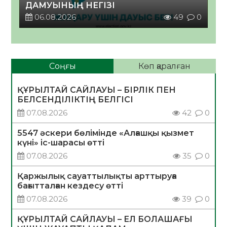
ДАМУЫНЫҢ НЕГІЗІ
06.08.2026
49
0
Соңғы
Көп қаралған
ҚҰРЫЛТАЙ САЙЛАУЫ – БІРЛІК ПЕН
БЕЛСЕНДІЛІКТІҢ БЕЛГІСІ
07.08.2026
42
0
5547 әскери бөлімінде «Алғашқы қызмет
күні» іс-шарасы өтті
07.08.2026
35
0
Қаржылық сауаттылықты арттыруға
бағытталған кездесу өтті
07.08.2026
39
0
ҚҰРЫЛТАЙ САЙЛАУЫ – ЕЛ БОЛАШАҒЫ