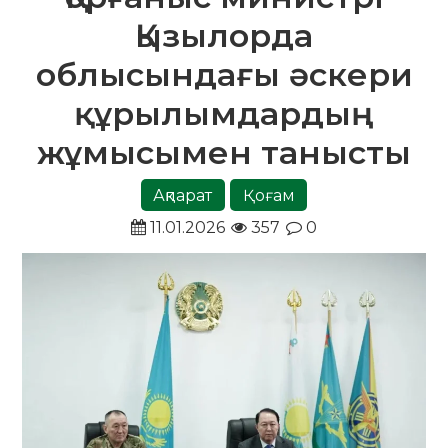
Қызылорда
облысындағы әскери
құрылымдардың
жұмысымен танысты
Ақпарат
Қоғам
11.01.2026
357
0