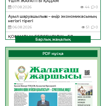
ҮШІН ЖАУАПТЫ ҚАДАМ
07.08.2026
44
0
Ауыл шаруашылығы – өңір экономикасының
негізгі тірегі
06.08.2026
51
0
ҚОҒАМДЫҚ БЕЛСЕНДІЛІК – ЕЛ
Барлық жаңалық
ДАМУЫНЫҢ НЕГІЗІ
06.08.2026
49
0
PDF нұсқа
ҚҰРЫЛТАЙ САЙЛАУЫ – БОЛАШАҚҚА
БАСТАР ЖАУАПТЫ ТАҢДАУ
06.08.2026
51
0
Инфекциялық ауруларға қарсы иммундау
жұмыстарының тиімділігі
06.08.2026
53
0
Көкжөтел ауруы туралы
06.08.2026
51
0