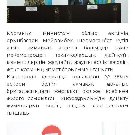
Қорғаныс министрін облыс әкімінің
орынбасары Мейрамбек Шермағанбет күтіп
алып, аймақтағы әскери бөлімдер және
мекемелердегі техникалардың жай-күйі,
қызметшілердің жағдайы, жауынгерлік әзірлігі,
жеке құрамның қызмет барысымен танысты.
Қызылорда қаласында орналасқан №99215
әскери бөлімі аумақтық қорғаныс
бригадасындағы жергілікті бюджет есебінен
жүзеге асырылған инфрақұрылымды дамыту
жұмыстарын көріп, алдағы жоспарларды
тыңдады.