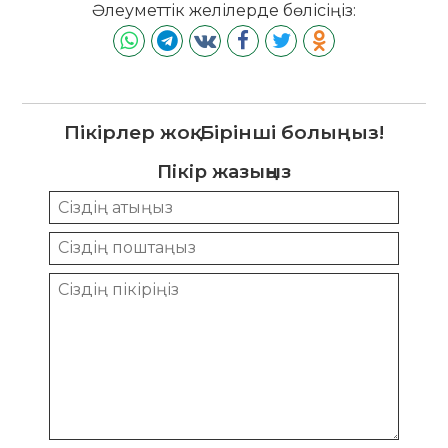
Әлеуметтік желілерде бөлісіңіз:
Пікірлер жоқ. Бірінші болыңыз!
Пікір жазыңыз