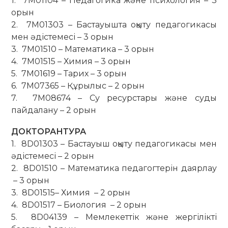
1. 7M01104 – Педагогика және психология – 3
орын
2. 7М01303 – Бастауышта оқыту педагогикасы
мен әдістемесі – 3 орын
3. 7М01510 – Математика – 3 орын
4. 7М01515 – Химия – 3 орын
5. 7М01619 – Тарих – 3 орын
6. 7М07365 – Құрылыс – 2 орын
7. 7M08674 – Су ресурстары және суды
пайдалану – 2 орын
ДОКТОРАНТУРА
1. 8D01303 – Бастауыш оқыту педагогикасы мен
әдістемесі – 2 орын
2. 8D01510 – Математика педагогтерін даярлау
– 3 орын
3. 8D01515– Химия – 2 орын
4. 8D01517 – Биология – 2 орын
5. 8D04139 – Мемлекеттік және жергілікті