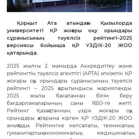
Қорқыт Ата атындағы Қызылорда
университеті ҚР жоғары оқу орындары
сұранысының тәуелсіз рейтингі–2025
версиясы бойынша ҚР ҮЗДІК-20 ЖОО
қатарында.
2025 жылғы 2 мамырда Аккредиттеу және
рейтингтің тәуелсіз агенттігі (АРТА) өткізетін ҚР
жоғары оқу орындары сұранысының тәуелсіз
рейтингі – 2025 қорытындысы жарияланды.
2025 жылы бағаланған білім беру
бағдарламаларының саны 1650-ге жетті.
Рейтинг Қазақстанның үздік жоғары оқу
орындары қатарына кірген ҚР ҮЗДІК-20 ЖОО
анықтады. Рейтингке көпсалалы, техникалық,
гуманитарлық-экономикалық, медициналық