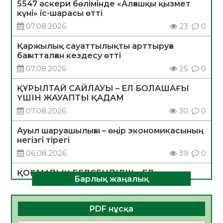
5547 әскери бөлімінде «Алғашқы қызмет
күні» іс-шарасы өтті
07.08.2026
23
0
Қаржылық сауаттылықты арттыруға
бағытталған кездесу өтті
07.08.2026
25
0
ҚҰРЫЛТАЙ САЙЛАУЫ – ЕЛ БОЛАШАҒЫ
ҮШІН ЖАУАПТЫ ҚАДАМ
07.08.2026
30
0
Ауыл шаруашылығы – өңір экономикасының
негізгі тірегі
06.08.2026
39
0
ҚОҒАМДЫҚ БЕЛСЕНДІЛІК – ЕЛ
Барлық жаңалық
ДАМУЫНЫҢ НЕГІЗІ
06.08.2026
36
0
PDF нұсқа
ҚҰРЫЛТАЙ САЙЛАУЫ – БОЛАШАҚҚА