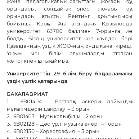
және педагогикалық бағыттағы жоғары оқу
орындары, сондай-ақ өнер жоғары оқу
орындары қатысты. Рейтинг қорытындысы
бойынша Қорқыт Ата атындағы Қызылорда
университеті 63700 баллмен 7-орынға ие
болды. Біздің университет көп жылдан бері
Қазақстанның үздік ЖОО-ның ондығына кіреді.
Ұжым мен білім алушыларды аталған
жетістікпен құттықтаймыз.
Университеттің 29 білім беру бағдарламасы
үздік үштік қатарында:
БАКАЛАВРИАТ
1. 6B01404 – Бастапқы әскери дайындық
мұғалімдерін даярлау – 3 орын
2. 6B01407 – Музыкалық білім – 2 орын
3. 6B02128 – Дәстүрлі музыка өнері – 1 орын
4. 6B02130 – Хореография – 3 орын
5. 6В02234 – Археология және этнология – 3