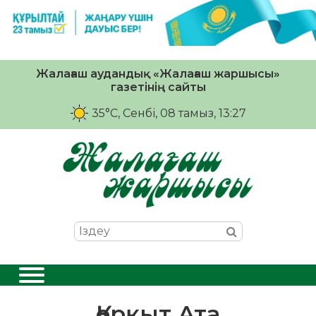
Жалағаш аудандық «Жалағаш жаршысы»
газетінің сайты
35°C
, Сенбі, 08 тамыз, 13:27
Қорқыт Ата