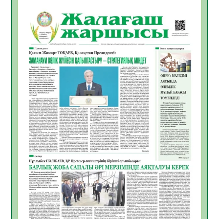
БАСТАР ЖАУАПТЫ ТАҢДАУ
06.08.2026
38
0
Инфекциялық ауруларға қарсы иммундау
жұмыстарының тиімділігі
06.08.2026
40
0
Көкжөтел ауруы туралы
06.08.2026
36
0
АПВ вакцинасы туралы мәлімет
06.08.2026
36
0
Open Air: Қызылорда облысы полиция
департаменті 20 мыңнан астам
көрерменнің қауіпсіздігін қамтамасыз етті
06.08.2026
48
0
ҚЫЗЫЛОРДАДА «САНАЛЫ ҰРПАҚ –
ЖАРҚЫН БОЛАШАҚ» АТТЫ КЕҢЕЙТІЛГЕН
МӘЖІЛІС ӨТТІ