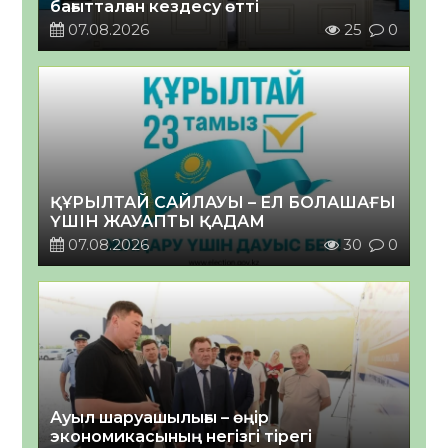
бағытталған кездесу өтті
07.08.2026
25
0
ҚҰРЫЛТАЙ САЙЛАУЫ – ЕЛ БОЛАШАҒЫ
ҮШІН ЖАУАПТЫ ҚАДАМ
07.08.2026
30
0
Ауыл шаруашылығы – өңір
экономикасының негізгі тірегі