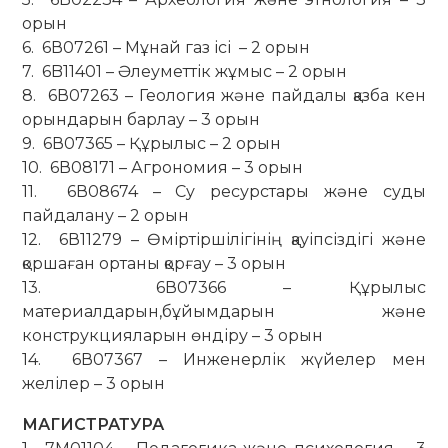
орын
6. 6В07261 – Мұнай газ ісі – 2 орын
7. 6B11401 – Әлеуметтік жұмыс – 2 орын
8. 6В07263 – Геология және пайдалы қазба кен
орындарын барлау – 3 орын
9. 6В07365 – Құрылыс – 2 орын
10. 6В08171 – Агрономия – 3 орын
11. 6В08674 – Су ресурстары және суды
пайдалану – 2 орын
12. 6В11279 – Өміртіршілігінің қауіпсіздігі және
қоршаған ортаны қорғау – 3 орын
13. 6В07366 – Құрылыс
материалдарын,бұйымдарын және
конструкцияларын өндіру – 3 орын
14. 6В07367 – Инженерлік жүйелер мен
желілер – 3 орын
МАГИСТРАТУРА