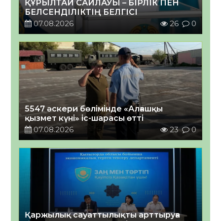
ҚҰРЫЛТАЙ САЙЛАУЫ – БІРЛІК ПЕН
БЕЛСЕНДІЛІКТІҢ БЕЛГІСІ
07.08.2026
26
0
5547 әскери бөлімінде «Алғашқы
қызмет күні» іс-шарасы өтті
07.08.2026
23
0
Қаржылық сауаттылықты арттыруға