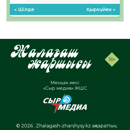
« Шілде
Қыркүйек »
16+
Меншік иесі:
«Сыр медиа» ЖШС
© 2026 . Zhalagash-zharshysy.kz ақпараттық