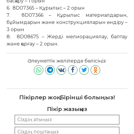
басқару – 1 орын
6. 8D07365 – Құрылыс – 2 орын
7. 8D07366 – Құрылыс материалдарын,
бұйымдарын және конструкцияларын өндіру –
3 орын
8. 8D08675 – Жерді мелиорациялау, баптау
және қорғау – 2 орын.
Әлеуметтік желілерде бөлісіңіз:
Пікірлер жоқ. Бірінші болыңыз!
Пікір жазыңыз