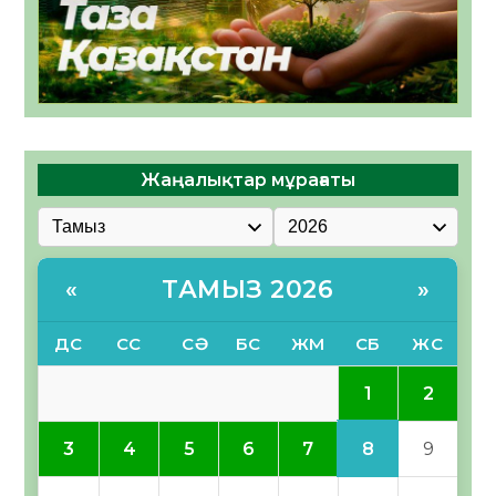
Жаңалықтар мұрағаты
ТАМЫЗ 2026
«
»
ДС
СС
СӘ
БС
ЖМ
СБ
ЖС
1
2
8
3
4
5
6
7
9