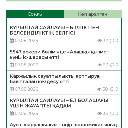
Соңғы
Көп қаралған
ҚҰРЫЛТАЙ САЙЛАУЫ – БІРЛІК ПЕН
БЕЛСЕНДІЛІКТІҢ БЕЛГІСІ
07.08.2026
32
0
5547 әскери бөлімінде «Алғашқы қызмет
күні» іс-шарасы өтті
07.08.2026
27
0
Қаржылық сауаттылықты арттыруға
бағытталған кездесу өтті
07.08.2026
30
0
ҚҰРЫЛТАЙ САЙЛАУЫ – ЕЛ БОЛАШАҒЫ
ҮШІН ЖАУАПТЫ ҚАДАМ
07.08.2026
35
0
Ауыл шаруашылығы – өңір экономикасының