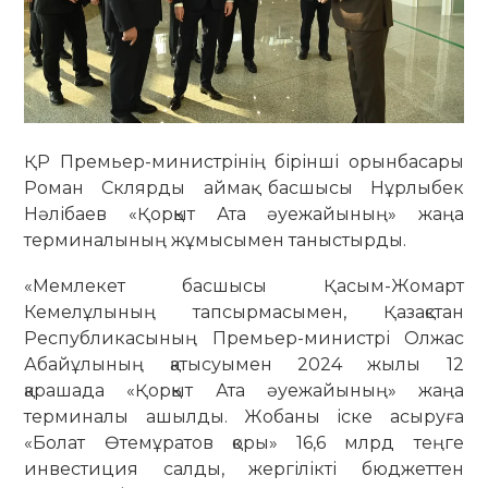
ҚР Премьер-министрінің бірінші орынбасары
Роман Склярды аймақ басшысы Нұрлыбек
Нәлібаев «Қорқыт Ата әуежайының» жаңа
терминалының жұмысымен таныстырды.
«Мемлекет басшысы Қасым-Жомарт
Кемелұлының тапсырмасымен, Қазақстан
Республикасының Премьер-министрі Олжас
Абайұлының қатысуымен 2024 жылы 12
қарашада «Қорқыт Ата әуежайының» жаңа
терминалы ашылды. Жобаны іске асыруға
«Болат Өтемұратов қоры» 16,6 млрд теңге
инвестиция салды, жергілікті бюджеттен