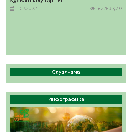
Құрбан шалу тәртібі
11.07.2022
182253
0
Сауалнама
Инфографика