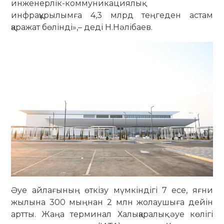
инженерлік-коммуникациялық
инфрақұрылымға 4,3 млрд теңгеден астам
қаражат бөлінді»,– деді Н.Нәлібаев.
Әуе айлағының өткізу мүмкіндігі 7 есе, яғни
жылына 300 мыңнан 2 млн жолаушыға дейін
артты. Жаңа терминал Халықаралық әуе көлігі