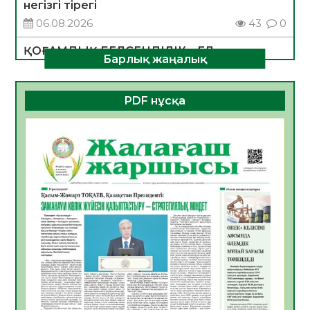
негізгі тірегі
06.08.2026
43
0
ҚОҒАМДЫҚ БЕЛСЕНДІЛІК – ЕЛ
Барлық жаңалық
ДАМУЫНЫҢ НЕГІЗІ
06.08.2026
40
0
PDF нұсқа
ҚҰРЫЛТАЙ САЙЛАУЫ – БОЛАШАҚҚА
БАСТАР ЖАУАПТЫ ТАҢДАУ
06.08.2026
42
0
Инфекциялық ауруларға қарсы иммундау
жұмыстарының тиімділігі
06.08.2026
45
0
Көкжөтел ауруы туралы
06.08.2026
40
0
АПВ вакцинасы туралы мәлімет
06.08.2026
40
0