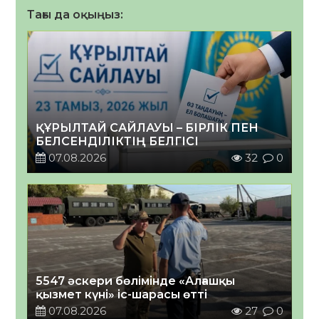
Тағы да оқыңыз:
ҚҰРЫЛТАЙ САЙЛАУЫ – БІРЛІК ПЕН
БЕЛСЕНДІЛІКТІҢ БЕЛГІСІ
07.08.2026
32
0
5547 әскери бөлімінде «Алғашқы
қызмет күні» іс-шарасы өтті
07.08.2026
27
0