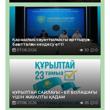
Қаржылық сауаттылықты арттыруға
бағытталған кездесу өтті
07.08.2026
30
0
ҚҰРЫЛТАЙ САЙЛАУЫ – ЕЛ БОЛАШАҒЫ
ҮШІН ЖАУАПТЫ ҚАДАМ
07.08.2026
35
0