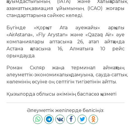
қауымдастығының (IATA) және Халықаралық
азаматтық авиация ұйымының (ICAO) жоғары
стандарттарына сәйкес келеді.
Бүгінде «Қорқыт Ата әуежайы» арқылы
«AirAstana», «Fly Arystan» және «Qazaq Air» әуе
компаниялары аптасына 26, атап айтқанда
Астана қаласына 16, Алматыға 10 рейс
орындауда.
Роман Скляр жаңа терминал аймақтың
әлеуметтік-экономикалық дамуына, сауда-саттық
көлемінің өсуіне оң септігін тигізетінін айтты.
Қызылорда облысы әкімінің баспасөз қызметі
Әлеуметтік желілерде бөлісіңіз: