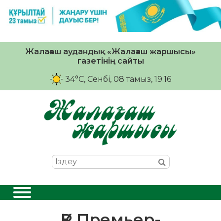
Жалағаш аудандық «Жалағаш жаршысы»
газетінің сайты
34°C
, Сенбі, 08 тамыз, 19:16
ҚР Премьер-