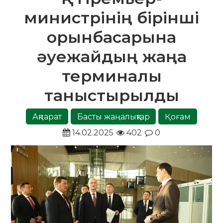
министрінің бірінші
орынбасарына
әуежайдың жаңа
терминалы
таныстырылды
Ақпарат
Басты жаңалықтар
Қоғам
14.02.2025
402
0