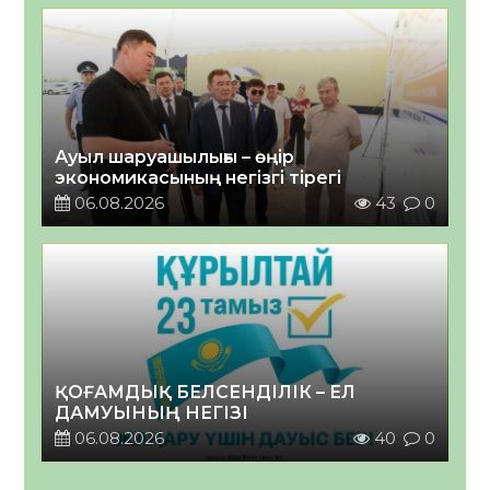
Ауыл шаруашылығы – өңір
экономикасының негізгі тірегі
06.08.2026
43
0
ҚОҒАМДЫҚ БЕЛСЕНДІЛІК – ЕЛ
ДАМУЫНЫҢ НЕГІЗІ
06.08.2026
40
0