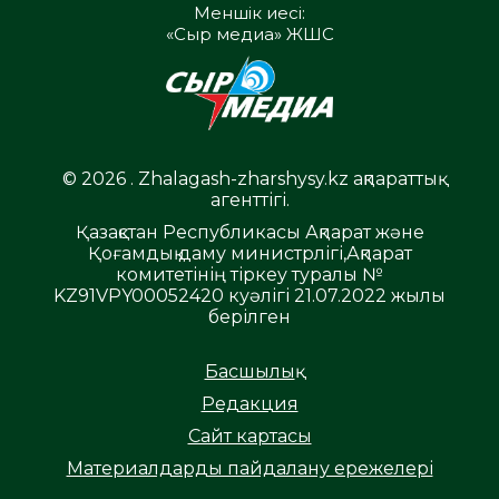
Меншік иесі:
«Сыр медиа» ЖШС
© 2026 . Zhalagash-zharshysy.kz ақпараттық
агенттігі.
Қазақстан Республикасы Ақпарат және
Қоғамдық даму министрлігі,Ақпарат
комитетінің тіркеу туралы №
KZ91VPY00052420 куәлігі 21.07.2022 жылы
берілген
Басшылық
Редакция
Сайт картасы
Материалдарды пайдалану ережелері