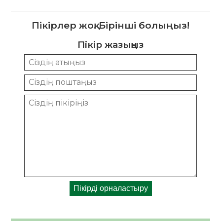
Пікірлер жоқ. Бірінші болыңыз!
Пікір жазыңыз