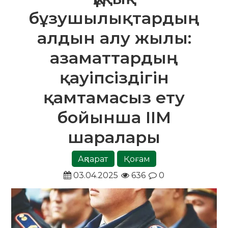
бұзушылықтардың
алдын алу жылы:
азаматтардың
қауіпсіздігін
қамтамасыз ету
бойынша ІІМ
шаралары
Ақпарат
Қоғам
03.04.2025
636
0