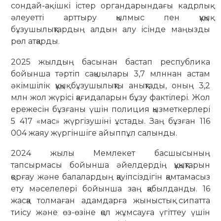
сондай-ақ ішкі істер органдарындағы кадрлық
әлеуетті арттыру қылмыс пен құқық
бұзушылықтардың алдын алу ісінде маңызды
рөл атқарды.
2025 жылдың басынан бастап республика
бойынша тәртіп сақшылары 3,7 млннан астам
әкімшілік құқық бұзушылықты анықтады, оның 3,2
млн жол жүрісі қағидаларын бұзу фактілері. Жол
ережесін бұзғаны үшін полиция қызметкерлері
5 417 «мас» жүргізушіні ұстады. Заң бұзған 116
004 жаяу жүргіншіге айыппұл салынды.
2024 жылы Мемлекет басшысының
тапсырмасы бойынша әйелдердің құқықтарын
қорғау және балалардың қауіпсіздігін қамтамасыз
ету мәселелері бойынша заң қабылданды. 16
жасқа толмаған адамдарға жыныстық сипатта
тиісу және өз-өзіне қол жұмсауға үгіттеу үшін