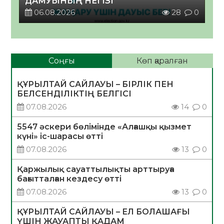
ДАМУЫНЫҢ НЕГІЗІ
06.08.2026
28
0
Соңғы
Көп қаралған
ҚҰРЫЛТАЙ САЙЛАУЫ – БІРЛІК ПЕН
БЕЛСЕНДІЛІКТІҢ БЕЛГІСІ
07.08.2026
14
0
5547 әскери бөлімінде «Алғашқы қызмет
күні» іс-шарасы өтті
07.08.2026
13
0
Қаржылық сауаттылықты арттыруға
бағытталған кездесу өтті
07.08.2026
13
0
ҚҰРЫЛТАЙ САЙЛАУЫ – ЕЛ БОЛАШАҒЫ
ҮШІН ЖАУАПТЫ ҚАДАМ