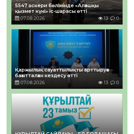
5547 әскери бөлімінде «Алғашқы
қызмет күні» іс-шарасы өтті
07.08.2026
13
0
Қаржылық сауаттылықты арттыруға
бағытталған кездесу өтті
07.08.2026
13
0