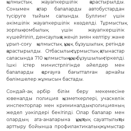
қылмыстық жауапкершілік қарастырылды.
Сонымен қатар балаларды автобустардан
түсіруге тыйым салынды. Буллинг үшін
әкімшілік жауапкершілік көзделді. Тұрмыстық
зорлық-зомбылық үшін жауапкершілік
күшейтіліп, денсаулыққа жеңіл зиян келтіру және
ұрып-соғу қылмыстық құқық бұзушылық ретінде
қарастырылды. Отбасылық-тұрмыстық қатынастар
саласында 710 қылмыстық құқық бұзушылық тіркелді.
Ішкі істер министрлігінде әйелдер мен
балаларды қорғауға бағытталған арнайы
бөлімшелер жұмысын бастады.
Сондай-ақ әрбір білім беру мекемесіне
ювеналды полиция қызметкерлері, учаскелік
инспекторлар мен криминалдық полицияның
жедел уәкілдері бекітілді. Олар балалар мен
олардың ата-аналарына құқықтық сауаттылықты
арттыру бойынша профилактикалық жұмыстар