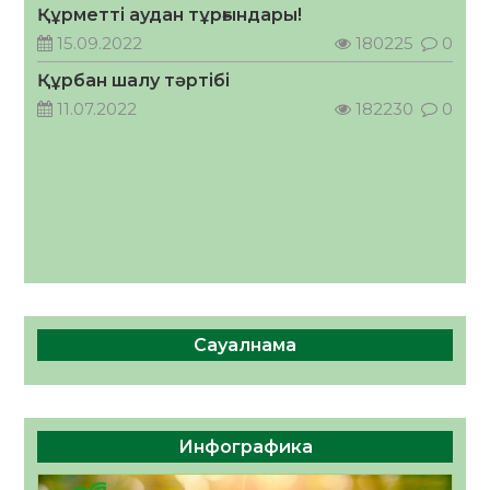
Құрметті аудан тұрғындары!
Руслан Рүстемұлы облыс әкімінің
кеңесшісі болып тағайындалды
15.09.2022
180225
0
05.08.2026
39
0
Құрбан шалу тәртібі
11.07.2022
182230
0
Сауалнама
Инфографика