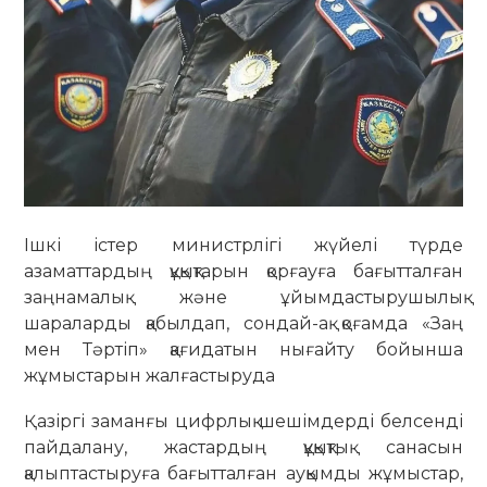
Ішкі істер министрлігі жүйелі түрде
азаматтардың құқықтарын қорғауға бағытталған
заңнамалық және ұйымдастырушылық
шараларды қабылдап, сондай-ақ қоғамда «Заң
мен Тәртіп» қағидатын нығайту бойынша
жұмыстарын жалғастыруда
Қазіргі заманғы цифрлық шешімдерді белсенді
пайдалану, жастардың құқықтық санасын
қалыптастыруға бағытталған ауқымды жұмыстар,