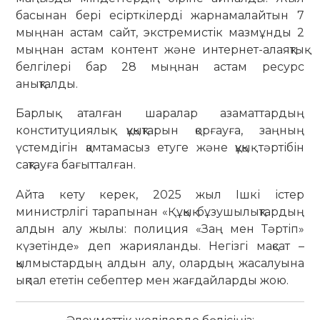
басынан бері есірткілерді жарнамалайтын 7
мыңнан астам сайт, экстремистік мазмұнды 2
мыңнан астам контент және интернет-алаяқтық
белгілері бар 28 мыңнан астам ресурс
анықталды.
Барлық аталған шаралар азаматтардың
конституциялық құқықтарын қорғауға, заңның
үстемдігін қамтамасыз етуге және құқық тәртібін
сақтауға бағытталған.
Айта кету керек, 2025 жыл Ішкі істер
министрлігі тарапынан «Құқық бұзушылықтардың
алдын алу жылы: полиция «Заң мен Тәртіп»
күзетінде» деп жарияланды. Негізгі мақсат –
қылмыстардың алдын алу, олардың жасалуына
ықпал ететін себептер мен жағдайларды жою.