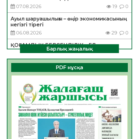
07.08.2026
19
0
Ауыл шаруашылығы – өңір экономикасының
негізгі тірегі
06.08.2026
29
0
ҚОҒАМДЫҚ БЕЛСЕНДІЛІК – ЕЛ
Барлық жаңалық
ДАМУЫНЫҢ НЕГІЗІ
06.08.2026
28
0
PDF нұсқа
ҚҰРЫЛТАЙ САЙЛАУЫ – БОЛАШАҚҚА
БАСТАР ЖАУАПТЫ ТАҢДАУ
06.08.2026
30
0
Инфекциялық ауруларға қарсы иммундау
жұмыстарының тиімділігі
06.08.2026
31
0
Көкжөтел ауруы туралы
06.08.2026
28
0