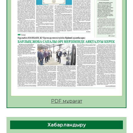
АПВ вакцинасы туралы мәлімет
06.08.2026
29
0
Open Air: Қызылорда облысы полиция
департаменті 20 мыңнан астам
көрерменнің қауіпсіздігін қамтамасыз етті
06.08.2026
40
0
ҚЫЗЫЛОРДАДА «САНАЛЫ ҰРПАҚ –
ЖАРҚЫН БОЛАШАҚ» АТТЫ КЕҢЕЙТІЛГЕН
МӘЖІЛІС ӨТТІ
05.08.2026
41
0
Қазақстан Орталық Азиядағы көшуге ең
қолайлы ел атанды
05.08.2026
41
0
PDF мұрағат
Өрт қауіпсіздігі талаптарын сақтау – әр
азаматтың міндеті
Хабарландыру
05.08.2026
42
0