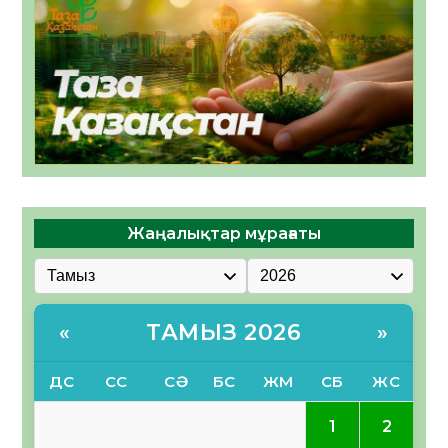
Жаңалықтар мұрағаты
ТАМЫЗ 2026
«
»
ДС
СС
СӘ
БС
ЖМ
СБ
ЖС
1
2