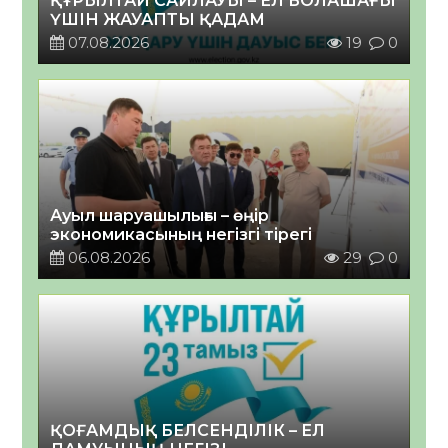
ҚҰРЫЛТАЙ САЙЛАУЫ – ЕЛ БОЛАШАҒЫ
ҮШІН ЖАУАПТЫ ҚАДАМ
07.08.2026
19
0
Ауыл шаруашылығы – өңір
экономикасының негізгі тірегі
06.08.2026
29
0
ҚОҒАМДЫҚ БЕЛСЕНДІЛІК – ЕЛ