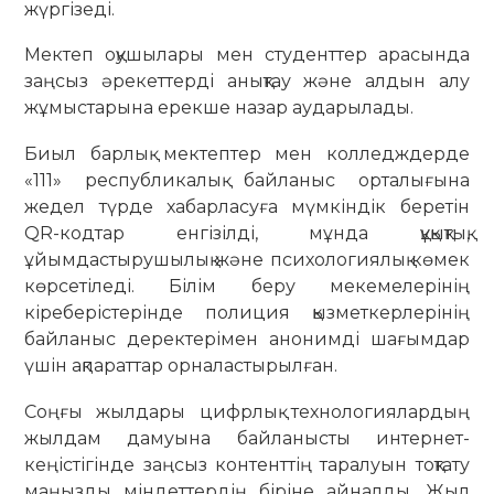
жүргізеді.
Мектеп оқушылары мен студенттер арасында
заңсыз әрекеттерді анықтау және алдын алу
жұмыстарына ерекше назар аударылады.
Биыл барлық мектептер мен колледждерде
«111» республикалық байланыс орталығына
жедел түрде хабарласуға мүмкіндік беретін
QR-кодтар енгізілді, мұнда құқықтық,
ұйымдастырушылық және психологиялық көмек
көрсетіледі. Білім беру мекемелерінің
кіреберістерінде полиция қызметкерлерінің
байланыс деректерімен анонимді шағымдар
үшін ақпараттар орналастырылған.
Соңғы жылдары цифрлық технологиялардың
жылдам дамуына байланысты интернет-
кеңістігінде заңсыз контенттің таралуын тоқтату
маңызды міндеттердің біріне айналды. Жыл