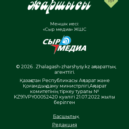
16+
Меншік иесі:
«Сыр медиа» ЖШС
© 2026 . Zhalagash-zharshysy.kz ақпараттық
агенттігі.
Қазақстан Республикасы Ақпарат және
Қоғамдық даму министрлігі,Ақпарат
комитетінің тіркеу туралы №
KZ91VPY00052420 куәлігі 21.07.2022 жылы
берілген
Басшылық
Редакция