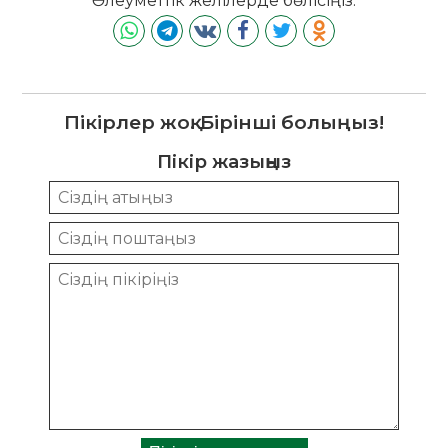
Әлеуметтік желілерде бөлісіңіз:
Пікірлер жоқ. Бірінші болыңыз!
Пікір жазыңыз