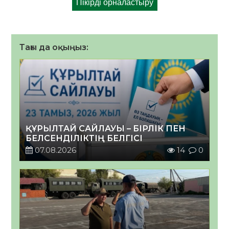
Тағы да оқыңыз:
ҚҰРЫЛТАЙ САЙЛАУЫ – БІРЛІК ПЕН
БЕЛСЕНДІЛІКТІҢ БЕЛГІСІ
07.08.2026
14
0