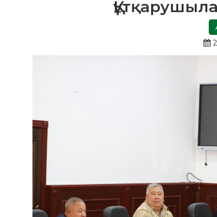
Құтқарушыла
2