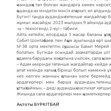
қиындыққа тап болған жандарға көмек көрсе
қашанда өз міндетін мінсіз атқарып, ел алд
Бүгінгі таңда аудандық төтенше жағдайлар б
жұмыс жасайды. 2023 жылдың 9 айында ауд
-ы – техногенді, 2-еуі – табиғи.
Айта кетейік, елордада 3 жасар баланы құтқ
Сәбит Шонтақбаев пен Аққұм ауылында өрт шық
№38 орта мектептің оқушысы Бахыт Мерей 
болатын. Бүгінде осындай азаматтарды үлг
қадамға барудағы мақсатына үңілсек, сала қыз
– Адам өмірінде төтенше жағдайлар кейде ж
апат кезінде халыққа бірінші болып көмекке 
кез келген жанның қолынан келе бермейді. 
ардагерлері мен барша аудандық төтенш
құттықтаймын, – деді аудандық мәслихат хатшы
Жиында сала ардагерлері мен қызметкерлері
Ақтоты БҮРКІТБАЙ