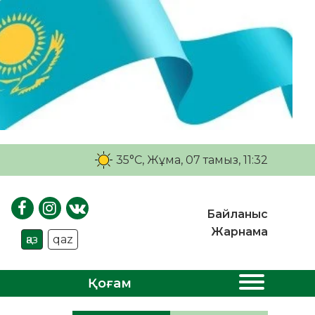
35°C
, Жұма, 07 тамыз, 11:32
Байланыс
Жарнама
қаз
qaz
Қоғам