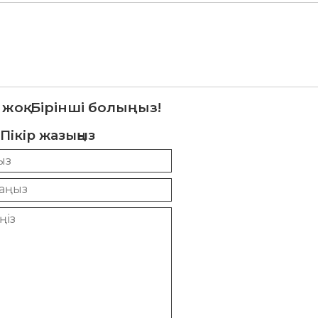
 жоқ. Бірінші болыңыз!
Пікір жазыңыз