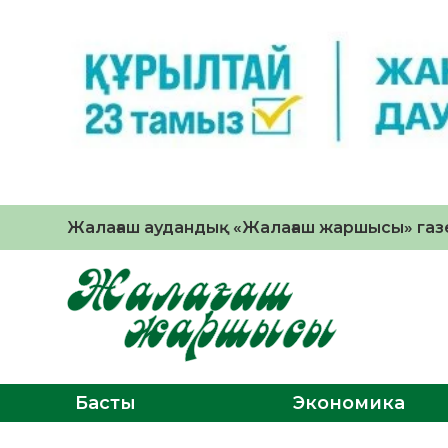
Жалағаш аудандық «Жалағаш жаршысы» газе
Басты
Экономика