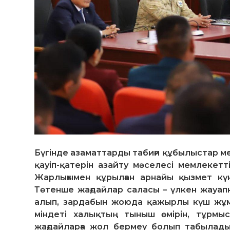
Бүгінде азаматтарды табиғи құбылыстар ме
қауіп-қатерін азайту мәселесі мемлеке
Жарлығымен құрылған арнайы қызмет күн
Төтенше жағдайлар саласы – үлкен жауапк
алып, зардабын жоюда қажырлы күш жұмс
міндеті халықтың тыныш өмірін, тұрмыста
жағдайларға жол бермеу болып табылады