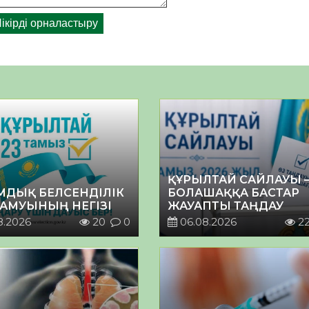
ҚҰРЫЛТАЙ САЙЛАУЫ 
МДЫҚ БЕЛСЕНДІЛІК
БОЛАШАҚҚА БАСТАР
ДАМУЫНЫҢ НЕГІЗІ
ЖАУАПТЫ ТАҢДАУ
8.2026
20
0
06.08.2026
2