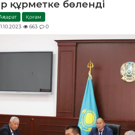
р құрметке бөленді
Ақпарат
Қоғам
1.10.2023
663
0