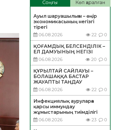
Соңғы
Көп қаралған
Ауыл шаруашылығы – өңір
экономикасының негізгі
тірегі
06.08.2026
22
0
ҚОҒАМДЫҚ БЕЛСЕНДІЛІК –
ЕЛ ДАМУЫНЫҢ НЕГІЗІ
06.08.2026
20
0
ҚҰРЫЛТАЙ САЙЛАУЫ –
БОЛАШАҚҚА БАСТАР
ЖАУАПТЫ ТАҢДАУ
06.08.2026
22
0
Инфекциялық ауруларға
қарсы иммундау
жұмыстарының тиімділігі
06.08.2026
23
0