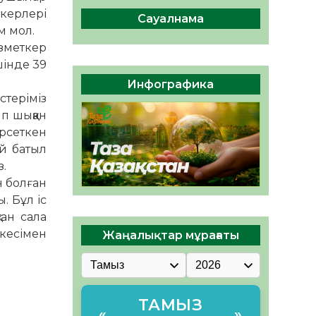
ы жаңа Құрылтай үшін дауыс
ткерлері
беруге дайын
Сауалнама
м мол.
05.08.2026
34
0
ызметкер
інде 39
ӘРБІР ДАУЫС – ҚОҒАМ
ДАМУЫНА ҚОСЫЛҒАН
Инфографика
ҮЛЕС
стеріміз
05.08.2026
41
0
п шыққан
рсеткен
ай батыл
з.
н болған
. Бұл іс
тан сала
кесімен
Жаңалықтар мұрағаты
ТАМЫЗ
«
»