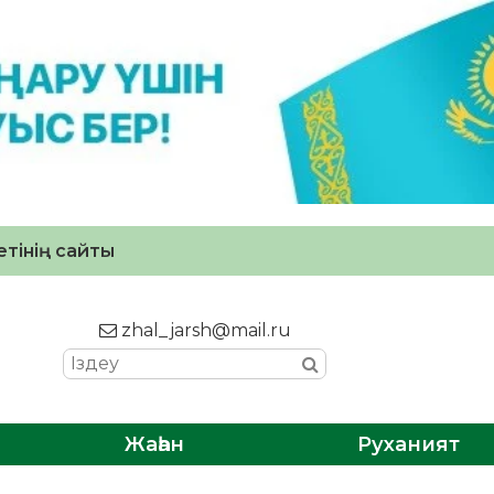
тінің сайты
zhal_jarsh@mail.ru
Жаһан
Руханият