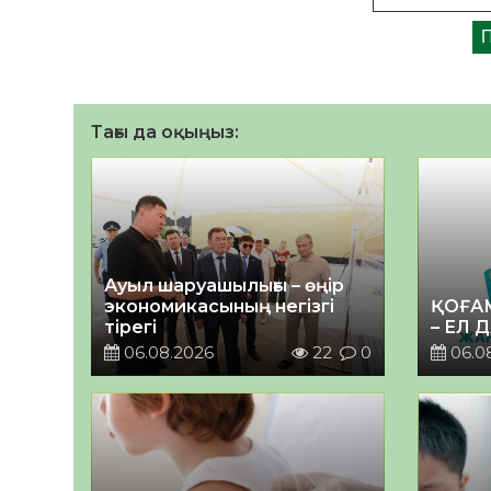
Тағы да оқыңыз:
Ауыл шаруашылығы – өңір
экономикасының негізгі
ҚОҒА
тірегі
– ЕЛ 
06.08.2026
22
0
06.0