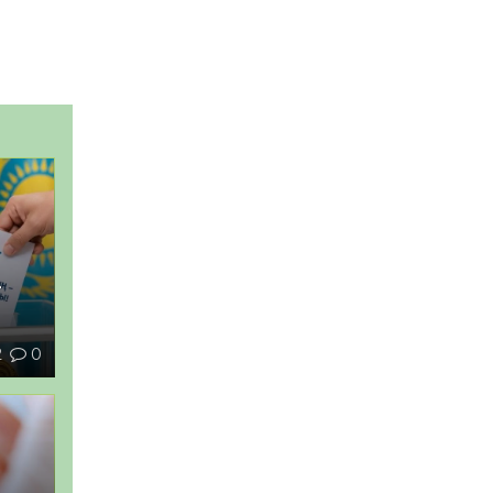
–
2
0