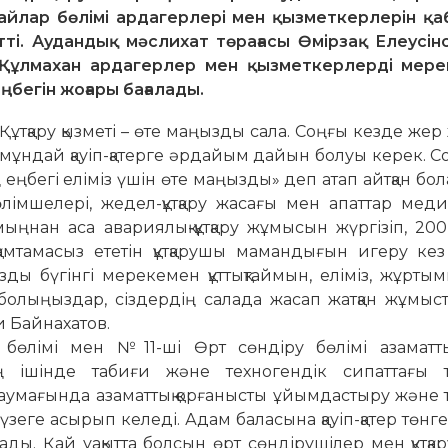
айлар бөлімі ардагерлері мен қызметкерлерін қа
ті. Аудандық мәслихат төрағасы Өмірзақ Елеусіно
й Құлмахан ардагерлер мен қызметкерлерді мере
ңбегін жоғары бағалады.
тқару қызметі – өте маңызды сала. Соңғы кезде жер
мұндай қауіп-қатерге әрдайым дайын болуы керек. С
еңбегі еліміз үшін өте маңызды» деп атап айтқан бол
лімшелері, жедел-құтқару жасағы мен апаттар мед
ңнан аса авариялық-құтқару жұмысын жүргізіп, 200
ін қамтамасыз ететін құтқарушы мамандығын игеру ке
 бүгінгі мерекемен құттықтаймын, еліміз, жұртымы
болыңыздар, сіздердің салада жасап жатқан жұмыс
би Байнахатов.
өлімі мен №11-ші Өрт сөндіру бөлімі азаматтық
ң ішінде табиғи және техногендік сипаттағы 
аумағында азаматтық қорғанысты ұйымдастыру және 
үзеге асырып келеді. Адам баласына қауіп-қатер төнг
ады. Қай уақытта болсын өрт сөндірушілер мен құтқ