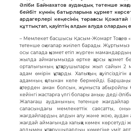
Әліби Байнахатов аудандық төтенше жағд
бейбіт күннің батырларына құрмет көрсет
ардагерлері кеңесінің төрағасы Қожата
құттықтап, қауіптің алдын алуда олардың е
– Мемлекет басшысы Қасым-Жомарт Тоқаев «Құ
төтенше оқиғалар жиілеп барады. Жұртымыз 
осы салада қызмет етіп жүрген мамандардың 
жылда аймағымызда өртке қарсы қызмет бө
орталығының құтқарушылары жыл сайын 2 мы
адам өмірін құтқарды. Халықтың қауіпсіздіг
адамның қолынан келе бермейді. Баршаңызды
қатерден аман болсын, жұмыста абыройлы 
кейінгі жастарға үлгі болары анық, – деді Әлі
Жалағаш ауданының төтенше жағдайлар б
саласындағы мемлекеттік саясатты, оны
жағдайлардың алдын алу және жою, аудан 
жағдай аймағында халыққа көмек көрсетуді ж
алдымен құтқарушылардың көмегіне үміт арт