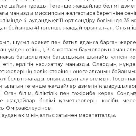
туге дайын тұрады. Төтенше жағдайлар бөлімі қызме
ындағы маңызды миссиясын жалғастыра беретініне сені
өлімінде 4, аудандық №11 өрт сөндіру бөлімінде 35 қ
ан бойынша 41 төтенше жағдай орын алған. Оның іш
арып, шұғыл әрекет пен батыл қадамға барған жерле
қан үйден өзінің 1, 3, 4 жастағы бауырларын аман алы
нағыз батырлық пен батылдықтың шынайы үлгісін кө
і етіп, ерлігін насихаттау маңызды. Олардың мұнд
меткерлерінің ерлік істерінен өнеге алғанын байқаймы
иі болып жатады, оның алдын алу өте қиын. Тосынна
ұмтылатын төтенше жағдайлар қызметінің құтқарушылары
Оған білім, біліктілік пен тәжірибе керек. Сондық
е жағдайлар бөлімі қызметкерлерін кәсіби мере
сы Өмірзақ Елеусінов.
 аудан әкімінің алғыс хатымен марапатталды.