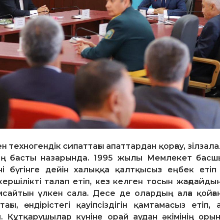
н техногендік сипаттағы апаттардан қорғау, зілза
ттің басты назарында. 1995 жылы Мемлекет бас
і бүгінге дейін халыққа қалтқысыз еңбек етіп 
ершілікті талап етіп, кез келген тосын жағдайды
айтын үлкен сала. Десе де олардың алға қойға
ғы, өндірістегі қауіпсіздігін қамтамасыз етіп, 
. Құтқарушылар күніне орай аудан әкімінің оры