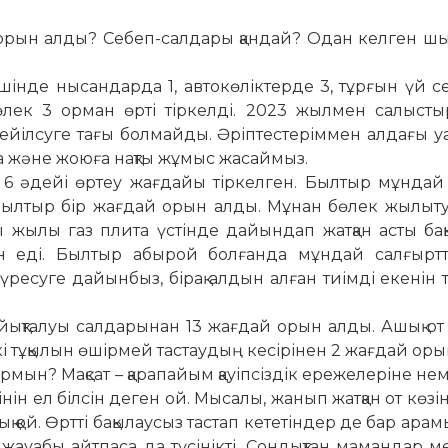
 орын алды? Себеп-сал­дары қандай? Одан келген ш
ішінде нысандарда 1, авто­көліктерде 3, тұрғын үй се
ек 3 орман өрті тіркелді. 2023 жылмен са­лыс­тыр
ейілсуге тағы бол­майды. Әріптестеріммен алдағы уа­­қ
 және жоюға нақты жұ­мыс жасаймыз.
 6 әдейі өртеу жағдайы тіркелген. Былтыр мұндай
н былтыр бір жағдай орын алды. Мұнан бөлек жылыт
ы жылы газ плита үстінде дайындап жатқан асты ба
 еді. Былтыр абырой болғанда мұндай салғыртты
ресуге дайынбыз, бірақ алдын алған тиімді екенін т
ықталуы салдарынан 13 жағдай орын алды. Ашық от к
кі тұқылын өшірмей тастаудың ке­сірінен 2 жағдай оры
мын? Мақсат – қара­пайым қауіпсіздік ережелеріне нем
нін ел білсін деген ой. Мысалы, жанып жатқан от көзі
 қой. Өртті бақылаусыз тастап кететіндер де бар арам
жауабы айтпаса да түсінікті. Сондықтан мамандар 