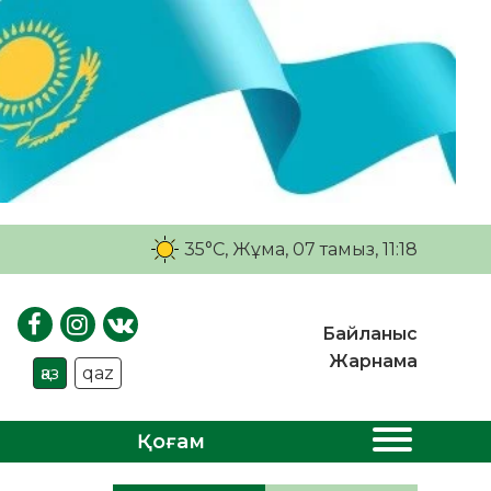
35°C
, Жұма, 07 тамыз, 11:18
Байланыс
Жарнама
қаз
qaz
Қоғам