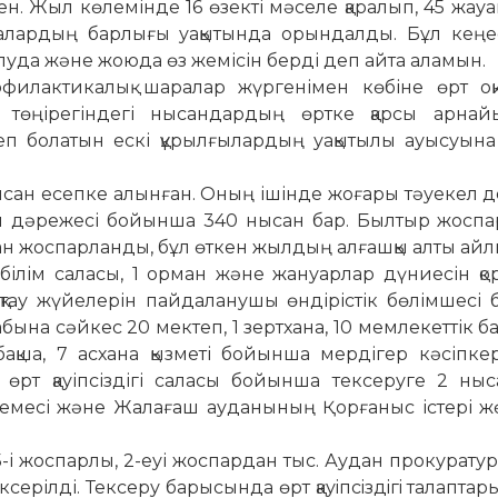
ен. Жыл көлемінде 16 өзекті мә­­­­селе қаралып, 45 жау
­­ма­­­­лардың барлығы уақытында орын­дал­ды. Бұл кең
уда жә­не жоюда өз жемісін берді деп айта ала­мын.
илактикалық шара­лар жүргенімен көбіне өрт оқи­ғ
 төңірегіндегі ны­сан­дардың өртке қарсы арнайы 
беп болатын ескі құрыл­ғы­лардың уақытылы ауы­суына 
сан есепке алынған. Оның ішінде жоғары тәуекел 
кел дәрежесі бойынша 340 нысан бар. Был­тыр жосп
ысан жос­пар­ланды, бұл өткен жылдың алғашқы алты а
ілім саласы, 1 ор­ман және жануарлар дүниесін қо
тау жүйелерін пайдаланушы өнді­рістік бөлімшесі 
ына сәйкес 20 мектеп, 1 зертхана, 10 мемлекеттік ба
­бақ­ша, 7 асхана қызметі бойынша мер­дігер кә­сіпк
 өрт қауіп­сіз­дігі саласы бойынша тексеруге 2 ны
кемесі және Жалағаш ау­да­нының Қорғаныс істері ж
-і жоспарлы, 2-еуі жоспардан тыс. Аудан прокурат
е­рілді. Тексеру барысында өрт қауiп­­сiз­дiгi талапта