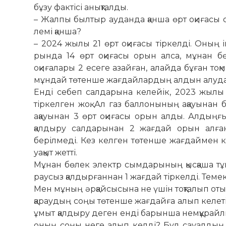
бұзу фак­тісі анық­талды.
– Жалпы былтыр ауданда қанша өрт оқиғасы
лемі қанша?
– 2024 жылы 21 өрт оқиғасы тір­келді. Оның 
рында 14 өрт оқиғасы орын алса, мұнан бөл
оқиғалары 2 есеге азай­ған, алайда бұған тоқм
мұндай төтенше жағдай­лар­дың алдын алуда
Енді себеп салдарына келейік, 2023 жылы
тіркелген жоқ. Ал газ баллонының ақауына
ақауынан 3 өрт оқиғасы орын алды. Алдыңғ
қалдыру салдарынан 2 жағдай орын алған
берілмеді. Кез келген төтенше жағдаймен кү
уақыт жетті.
Мұнан бөлек электр сымдарының қысқаша тұй
рау­сыз қалдырғаннан 1 жағдай тіркелді. Теме
Мен мұның әрқайсысына не үшін тоқталып отыр
қараудың соңы төтенше жағ­дайға алып келеті
ұмыт қалдыру деген енді барынша немқұрайлық
оның соңы неге алып келді? Бұл сауалдың 