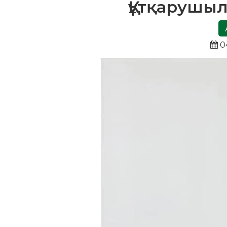
Құтқарушы
0