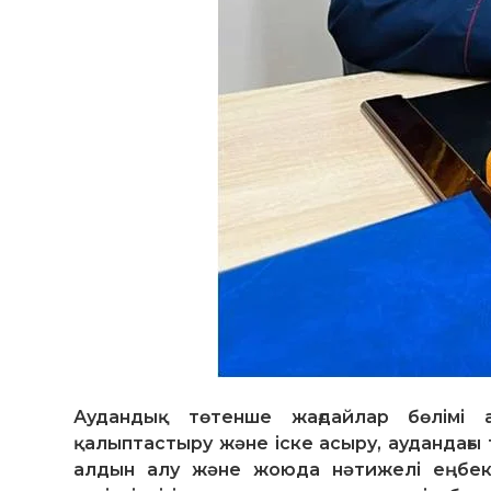
Аудандық төтенше жағдайлар бөлімі а
қалыптастыру және іске асыру, аудандағы
алдын алу және жоюда нәтижелі еңбек