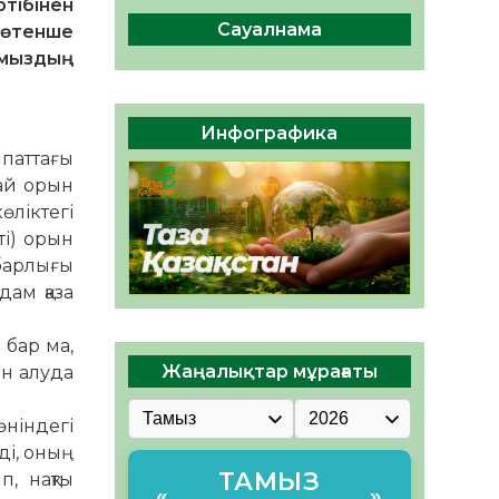
тібінен
ы жаңа Құрылтай үшін дауыс
беруге дайын
Сауалнама
төтенше
05.08.2026
33
0
ымыздың
ӘРБІР ДАУЫС – ҚОҒАМ
ДАМУЫНА ҚОСЫЛҒАН
Инфографика
ҮЛЕС
ипаттағы
05.08.2026
40
0
дай орын
өліктегі
ті) орын
 барлығы
дам қаза
бар ма,
Жаңалықтар мұрағаты
н алу­да
ніндегі
ді, оның
ТАМЫЗ
п, нақты
«
»