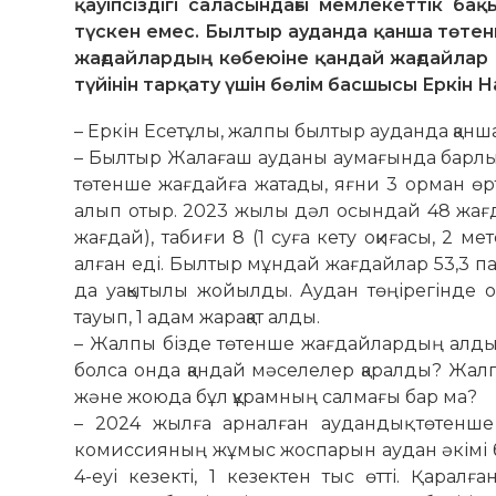
қауіпсіздігі саласындағы мемлекеттік б
түскен емес. Былтыр ауданда қанша төтен
жағдайлардың көбеюіне қандай жағдайлар
түйінін тарқату үшін бөлім басшысы Еркін
– Еркін Есетұлы, жалпы былтыр ауданда қан
– Былтыр Жалағаш ауданы аума­ғын­да барлығ
төтенше жағ­дайға жатады, яғни 3 орман өр
алып отыр. 2023 жылы дәл осындай 48 жағдай
жағдай), табиғи 8 (1 суға кету оқиғасы, 2 ме
алған еді. Былтыр мұндай жағдайлар 53,3 п
да уақытылы жойыл­ды. Аудан төңірегінде 
тауып, 1 адам жарақат алды.
– Жалпы бізде төтенше жағ­дай­лардың ал
болса онда қандай мәселелер қа­ралды? Жал
және жоюда бұл құрамның сал­мағы бар ма?
– 2024 жылға арналған аудандық төтенш
комиссияның жұмыс жоспарын аудан әкімі бе
4-еуі кезекті, 1 кезектен тыс өтті. Қара