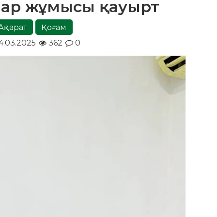
лар жұмысы қауырт
Ақпарат
Қоғам
4.03.2025
362
0