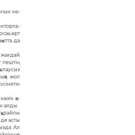
ығын кө­
ктор­ла­
сақ, өрт
ыт­та да
 жағдай
у пештің
қылаусыз
ққа жол
үсінетін
өзін қа­
н алды.
құ­райлы
нде асты
ызда. Ал
мейлінше