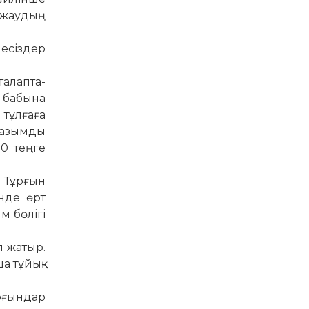
з жаудың
­сіз­дер
талап­та­
7 бабына
 тұлғаға
уазымды
00 теңге
. Тұрғын
інде өрт
м бөлігі
 жа­тыр.
а тұйық­
р­ғындар