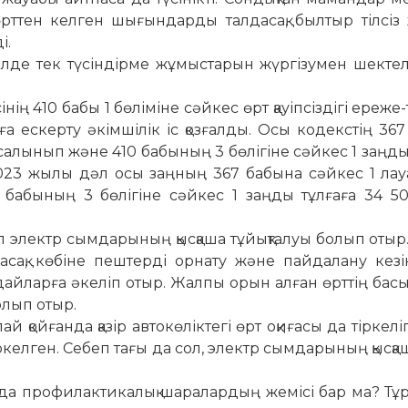
ді өрттен келген шығындарды талдасақ, былтыр тілсі
і.
лде тек түсіндірме жұмыстарын жүргізумен шекте­ле
ің 410 бабы 1 бө­лі­міне сәйкес өрт қауіпсіздігі ереже-
ға ескерту әкімшілік іс қозғалды. Осы кодекстің 36
 салынып және 410 бабының 3 бөлігіне сәйкес 1 заңды
 2023 жылы дәл осы заңның 367 бабына сәйкес 1 ла
0 бабының 3 бөлігіне сәйкес 1 заңды тұлғаға 34 5
еп электр сымда­ры­ның қысқаша тұйықталуы болып отыр
дасақ, көбіне пештерді орнату және пайдалану кез
ғдайларға әкеліп отыр. Жалпы орын алған өрттің басы
­лып отыр.
ойғанда қазір авто­кө­ліктегі өрт оқиғасы да тіркеліп
елген. Себеп тағы да сол, электр сымдарының қысқаш
 профилактикалық ша­ра­лардың жемісі бар ма? Тұ