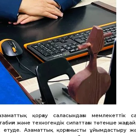
заматтық қорғау саласындағы мемлекеттік с
 табиғи және техногендік сипаттағы төтенше жағда
 етуде. Азаматтық қорғанысты ұйымдастыру ж