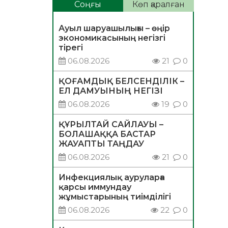
Соңғы
Көп қаралған
Ауыл шаруашылығы – өңір
экономикасының негізгі
тірегі
06.08.2026
21
0
ҚОҒАМДЫҚ БЕЛСЕНДІЛІК –
ЕЛ ДАМУЫНЫҢ НЕГІЗІ
06.08.2026
19
0
ҚҰРЫЛТАЙ САЙЛАУЫ –
БОЛАШАҚҚА БАСТАР
ЖАУАПТЫ ТАҢДАУ
06.08.2026
21
0
Инфекциялық ауруларға
қарсы иммундау
жұмыстарының тиімділігі
06.08.2026
22
0