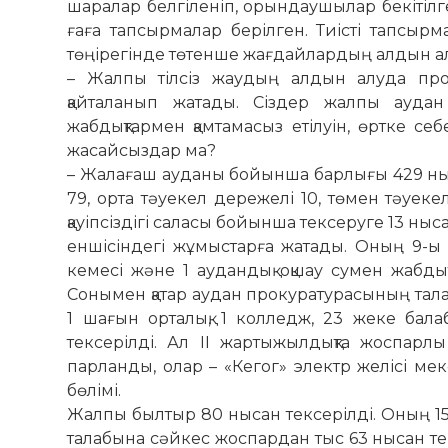
шаралар белгіленіп, орындаушылар бе­­­кі­­тілг
ғаға тап­­­­сырмалар берілген. Тиісті тап­сыр
төңірегінде тө­тенше жағдайлардың алдын ал
– Жалпы тілсіз жаудың ал­дын алу­да проф
қайталанып жатады. Сіз­дер жал­пы аудан
жабдықтармен қамтамасыз еті­­луін, өртке се
жасайсыздар ма?
– Жалағаш ауданы бойынша бар­лығы 429 ны
79, орта тәуекел дережелі 10, төмен тәуе­
қауіпсіздігі сала­сы бойынша тексеруге 13 н
еншісіндегі жұмыстарға жатады. Оның 9-ы б
кемесі және 1 аудандық оқшау сумен жабдық
Сонымен қатар аудан прокуратурасының тала­б
1 ша­ғын ор­та­лық, 1 колледж, 23 жеке бала
тексерілді. Ал ІІ жар­ты­жылдықта жоспарлы
парланды, олар – «Кегог» электр же­лісі ме
бөлімі.
Жалпы былтыр 80 нысан тексерілді. Оның 15
тала­бы­на сәйкес жоспардан тыс 63 нысан тек­с