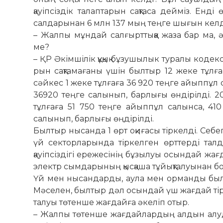
қауіп­сіздік талаптарын сақтаса дейміз. Ен
салдарынан 6 млн 137 мың теңге шығын келд
– Жалпы мұндай салғырттыққа жаза бар ма, ә
ме?
– ҚР Әкімшілік құқық бұзушылык ту­ралы кодексін
рын сақтамағаны үшін былтыр 12 жеке тұл­ға
сәйкес 1 жеке тұлғаға 36 920 теңге айыппұл
36920 теңге салынып, барлығы өндірілді.
тұлғаға 51 750 теңге айыппұл салынса, 41
салынып, барлығы өңдірілді.
Былтыр нысанда 1 өрт оқи­­ғасы тіркелді. Себ
үй секторларында тіркел­ген өрттерді тал
қауіпсіздігі ережесінің бұзылуы осындай жа
электр сым­дарының қысқаша тұйықталуынан бо
Үй мен нысандарды, аула мен ор­манды былай қ
Мәселен, былтыр дәл осындай үш жағдай тірк
талуы төтенше жағдайға әкеліп отыр.
– Жалпы төтенше жағдайлардың алдын алуда