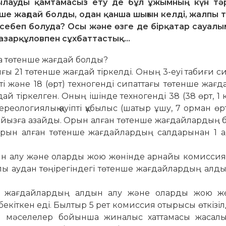
ақылауды қамтамасыз ету де бұл ұжымның күн тәр
ше жағдай болды, одан қанша шығын келді, жалпы 
 себеп болуда? Осы және өзге де бірқатар сауал
 Назарқұловпен сұхбаттастық…
ша төтенше жағдай болды?
ы 21 төтенше жағдай тір­келді. Оның 3-еуі табиғи с
ті және 18 (өрт) техногенді сипаттағы төтенше жағ
 тіркелген. Оның ішінде техногенді 38 (38 өрт, 1 к
тереологиялық қауіпті құбылыс (ша­тыр ұшу, 7 орман өр
а­йызға азайды. Орын алған төтенше жағ­дайлардың
орын алған тө­тенше жағдайлардың салдарынан 1 а
дын алу және оларды жою жөнінде арнайы комиссия 
пы аудан төңірегіндегі төтенше жағдайлардың алды
е жағдайлардың алдын алу және оларды жою жө
кіткен еді. Былтыр 5 рет комиссия отырысы өткізіл
лған мәселелер бойынша жиналыс хаттамасы жасалы