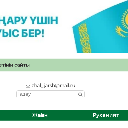
тінің сайты
zhal_jarsh@mail.ru
Жаһан
Руханият