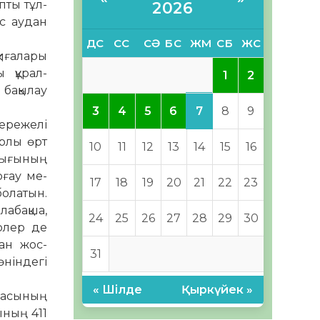
апты тұл­
2026
ес аудан
ДС
СС
СӘ
БС
ЖМ
СБ
ЖС
а­­ла­ры
құ­рал-
1
2
ба­қылау
7
3
4
5
6
8
9
дережелі
арлы өрт
10
11
12
13
14
15
16
йлығының
рғау ме­
17
18
19
20
21
22
23
болатын.
лабақша,
24
25
26
27
28
29
30
ерлер де
сан жос­
31
өніндегі
« Шілде
Қыркүйек »
урасының
рының 411