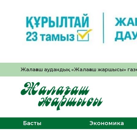
Жалағаш аудандық «Жалағаш жаршысы» газе
Басты
Экономика