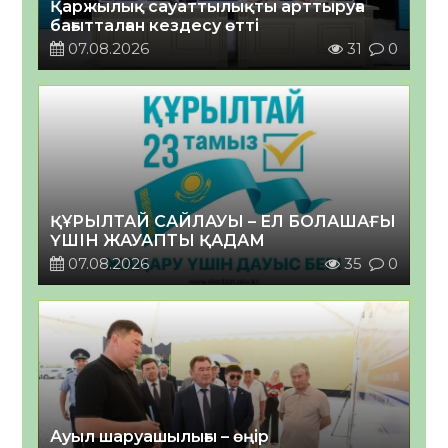
Қаржылық сауаттылықты арттыруға
бағытталған кездесу өтті
07.08.2026
31
0
ҚҰРЫЛТАЙ САЙЛАУЫ – ЕЛ БОЛАШАҒЫ
ҮШІН ЖАУАПТЫ ҚАДАМ
07.08.2026
35
0
Ауыл шаруашылығы – өңір