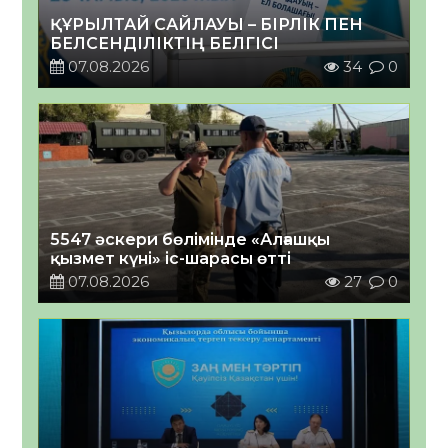
ҚҰРЫЛТАЙ САЙЛАУЫ – БІРЛІК ПЕН
БЕЛСЕНДІЛІКТІҢ БЕЛГІСІ
07.08.2026
34
0
5547 әскери бөлімінде «Алғашқы
қызмет күні» іс-шарасы өтті
07.08.2026
27
0