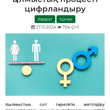
цифрландыру
Ақпарат
Қоғам
27.12.2024
704
0
Қылмыстық сот төрелігін жетілдіру