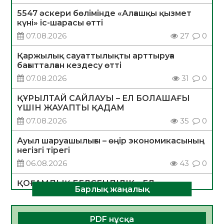
5547 әскери бөлімінде «Алғашқы қызмет
күні» іс-шарасы өтті
07.08.2026
27
0
Қаржылық сауаттылықты арттыруға
бағытталған кездесу өтті
07.08.2026
31
0
ҚҰРЫЛТАЙ САЙЛАУЫ – ЕЛ БОЛАШАҒЫ
ҮШІН ЖАУАПТЫ ҚАДАМ
07.08.2026
35
0
Ауыл шаруашылығы – өңір экономикасының
негізгі тірегі
06.08.2026
43
0
ҚОҒАМДЫҚ БЕЛСЕНДІЛІК – ЕЛ
Барлық жаңалық
ДАМУЫНЫҢ НЕГІЗІ
06.08.2026
40
0
PDF нұсқа