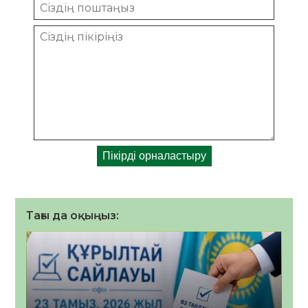
Тағы да оқыңыз: