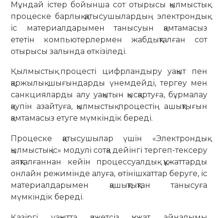
Мұндай істер бойынша сот отырысы қылмыстық
процеске барлық қатысушылардың электрондық
іс материалдарымен танысуын қамтамасыз
ететін компьютерлермен жабдықталған сот
отырысы залында өткізіледі.
Қылмыстық процесті цифрландыру уақыт пен
қаржылық шығындарды үнемдейді, тергеу мен
санкцияларды алу уақытын қысқартуға, бұрмалау
қаупін азайтуға, қылмыстық процестің ашықтығын
қамтамасыз етуге мүмкіндік береді.
Процеске қатысушылар үшін «Электрондық
қылмыстық іс» модулі сотқа дейінгі тергеп-тексеру
аяқталғаннан кейін процессуалдық құжаттарды
онлайн режимінде алуға, өтінішхаттар беруге, іс
материалдарымен қашықтықтан танысуға
мүмкіндік береді.
Қазіргі уақытта қажетсіз құжат айналымы