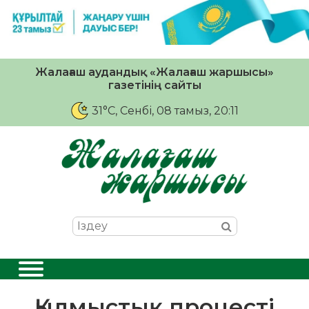
Жалағаш аудандық «Жалағаш жаршысы»
газетінің сайты
31°C
, Сенбі, 08 тамыз, 20:11
Қылмыстық процесті