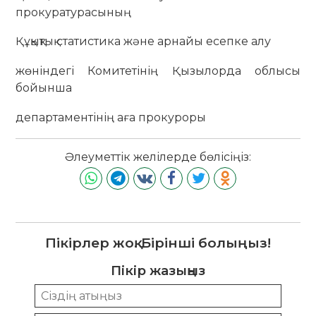
прокуратурасының
Құқықтық статистика және арнайы есепке алу
жөніндегі Комитетінің Қызылорда облысы
бойынша
департаментінің аға прокуроры
Әлеуметтік желілерде бөлісіңіз:
Пікірлер жоқ. Бірінші болыңыз!
Пікір жазыңыз