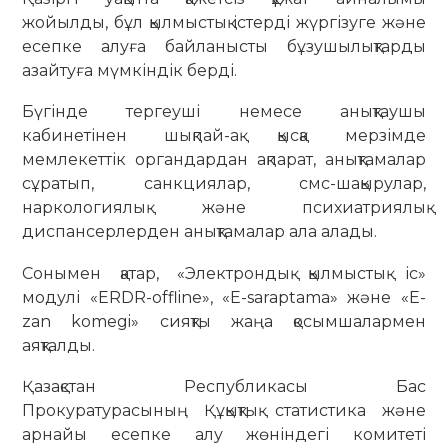
жойылды, бұл қылмыстық істерді жүргізуге және
есепке алуға байланысты бұзушылықтарды
азайтуға мүмкіндік берді.
Бүгінде тергеуші немесе анықтаушы
кабинетінен шықпай-ақ қысқа мерзімде
мемлекеттік органдардан ақпарат, анықтамалар
сұратып, санкциялар, смс-шақырулар,
наркологиялық және психиатриялық
диспансерлерден анықтамалар ала алады.
Сонымен қатар, «Электрондық қылмыстық іс»
модулі «ERDR-offline», «E-saraptama» және «E-
zan komegi» сияқты жаңа қосымшалармен
аяқталды.
Қазақстан Республикасы Бас
Прокуратурасының Құқықтық статистика және
арнайы есепке алу жөніндегі комитеті