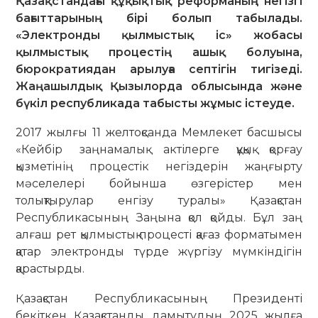
Қазақстандағы құқықтық реформаның негізгі
бағыттарының бірі болып табылады.
«Электронды қылмыстық іс» жобасы
қылмыстық процестің ашық болуына,
бюрократиядан арылуға септігін тигізеді.
Жаңашылдық Қызылорда облысында және
бүкіл республикада табысты жұмыс істеуде.
2017 жылғы 11 желтоқсанда Мемлекет басшысы
«Кейбір заңнамалық актілерге құқық қорғау
қызметінің процестік негіздерін жаңғырту
мәселелері бойынша өзгерістер мен
толықтырулар енгізу туралы» Қазақстан
Республикасының Заңына қол қойды. Бұл заң
алғаш рет қылмыстық процесті қағаз форматымен
қатар электронды түрде жүргізу мүмкіндігін
қарастырды.
Қазақстан Республикасының Президенті
бекіткен Қазақстанды дамытудың 2025 жылға