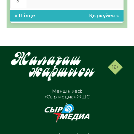
31
« Шілде
Қыркүйек »
16+
Меншік иесі:
«Сыр медиа» ЖШС