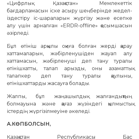
«Цифрлық Қазақстан» Мемлекеттік
бағдарламасын іске асыру шеңберінде жедел-
іздестіру іс-шараларын жүргізу және есепке
алу үшін арналған «ERDR-offline» қосымшасын
әзірледі.
Бұл өтініш арқылы оқиға болған жерді қарау
хаттамаларын, жәбірленушіден жауап алу
хаттамасын, жәбірленуші деп тану туралы
өтінішхатты, талап арызды, оны азаматтық
талапкер деп тану туралы қаулыны,
өтінішхаттарды жасауға болады.
Жалпы, бұл жаңашылдық жалғандықтың
болмауына және қағаз жүзіндегі қылмыстық
істердің жүргізілмеуіне әкеледі.
А.КӨПБОЛСЫН,
Қазақстан Республикасы Бас