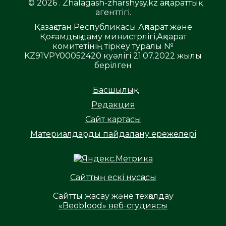
© 2026 . Zhalagash-zharshysy.kz ақпараттық
агенттігі.
Қазақстан Республикасы Ақпарат және
Қоғамдық даму министрлігі,Ақпарат
комитетінің тіркеу туралы №
KZ91VPY00052420 куәлігі 21.07.2022 жылы
берілген
Басшылық
Редакция
Сайт картасы
Материалдарды пайдалану ережелері
Сайттың ескі нұсқасы
Сайтты жасау және техқолдау
«Beoblood» веб-студиясы