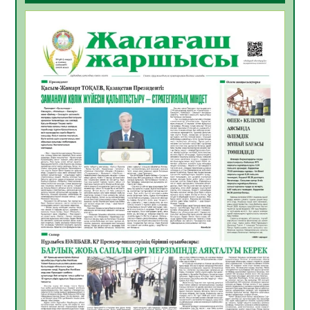
ҚҰРЫЛТАЙ САЙЛАУЫ – БОЛАШАҚҚА
БАСТАР ЖАУАПТЫ ТАҢДАУ
06.08.2026
42
0
Инфекциялық ауруларға қарсы иммундау
жұмыстарының тиімділігі
06.08.2026
45
0
Көкжөтел ауруы туралы
06.08.2026
41
0
АПВ вакцинасы туралы мәлімет
06.08.2026
40
0
Open Air: Қызылорда облысы полиция
департаменті 20 мыңнан астам
көрерменнің қауіпсіздігін қамтамасыз етті
06.08.2026
54
0
ҚЫЗЫЛОРДАДА «САНАЛЫ ҰРПАҚ –
ЖАРҚЫН БОЛАШАҚ» АТТЫ КЕҢЕЙТІЛГЕН
МӘЖІЛІС ӨТТІ