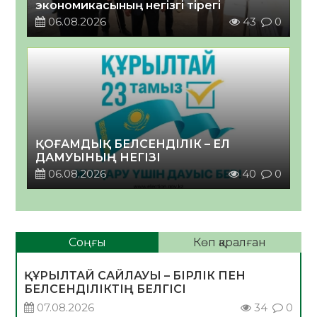
экономикасының негізгі тірегі
06.08.2026
43
0
ҚОҒАМДЫҚ БЕЛСЕНДІЛІК – ЕЛ
ДАМУЫНЫҢ НЕГІЗІ
06.08.2026
40
0
Соңғы
Көп қаралған
ҚҰРЫЛТАЙ САЙЛАУЫ – БІРЛІК ПЕН
БЕЛСЕНДІЛІКТІҢ БЕЛГІСІ
07.08.2026
34
0