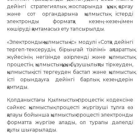
дейінгі стратегиялық жоспарында құқық қорғау
және сот органдарына қылмыстық істерді
электронды форматқа кезең-кезеңімен
көшіруді қамтамасыз ету тапсырылды.
«Электрондық қылмыстық іс» модулі «Сотқа дейінгі
тергеп-тексерудің бірыңғай тізілімі» ақпараттық
жүйесінің негізінде әзірленді және қылмыстық
процестің қылмыстық құқық бұзушылықты тіркеуден,
қылмыстық істі тергеуден бастап және қылмыстық
істі орындауға дейінгі барлық кезеңдерін
қамтиды.
Қолданыстағы Қылмыстық-процестік кодексіне
сәйкес қылмыстық процесті жүргізуші тұлға өз
қалауы бойынша қылмыстық процесті электронды
форматта жүргізе алады, ол туралы дәлелді
қаулы шығарылады.