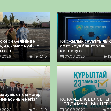
әскери бөлімінде
Қаржылық сауаттылы
қы қызмет күні» іс-
арттыруға бағытталған
ы өтті
кездесу өтті
8.2026
19
0
07.08.2026
1
шаруашылығы – өңір
микасының негізгі
ҚОҒАМДЫҚ БЕЛСЕНДІ
– ЕЛ ДАМУЫНЫҢ НЕГІ
8.2026
34
0
06.08.2026
3