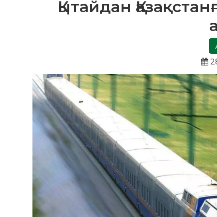
Қытайдан Қазақста
2