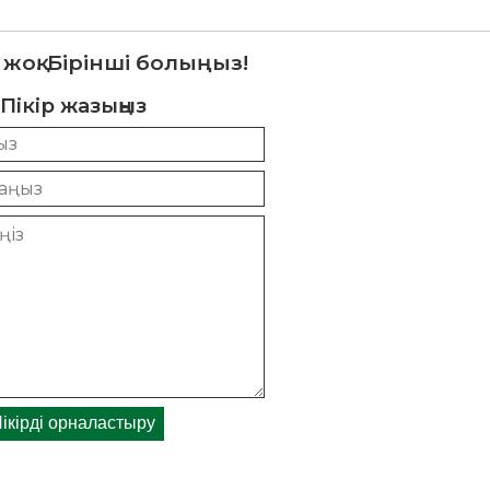
 жоқ. Бірінші болыңыз!
Пікір жазыңыз