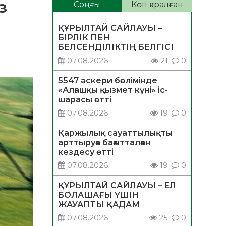
з
Соңғы
Көп қаралған
ҚҰРЫЛТАЙ САЙЛАУЫ –
БІРЛІК ПЕН
БЕЛСЕНДІЛІКТІҢ БЕЛГІСІ
07.08.2026
21
0
5547 әскери бөлімінде
«Алғашқы қызмет күні» іс-
шарасы өтті
07.08.2026
19
0
Қаржылық сауаттылықты
арттыруға бағытталған
кездесу өтті
07.08.2026
19
0
ҚҰРЫЛТАЙ САЙЛАУЫ – ЕЛ
БОЛАШАҒЫ ҮШІН
ЖАУАПТЫ ҚАДАМ
07.08.2026
25
0