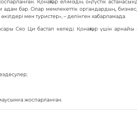
парланған. Қонақтар еліміздің оңтүстік астанасын
м адам бар. Олар мемлекеттік органдардың, бизнес
кілдері мен туристер», – делінген хабарламада.
асары Сяо Ци бастап келеді. Қонақтар үшін арнайы
ездесулер;
 маусымға жоспарланған.