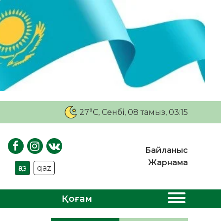
27°C
, Сенбі, 08 тамыз, 03:15
Байланыс
Жарнама
қаз
qaz
Қоғам