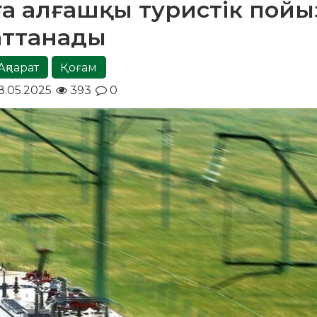
нға алғашқы туристік пойы
аттанады
Ақпарат
Қоғам
8.05.2025
393
0