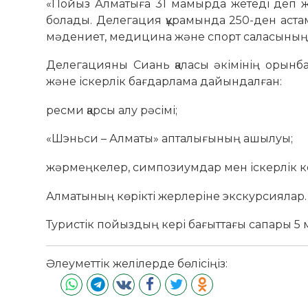
«Пойыз Алматыға 31 мамырда жетеді деп жос
болады. Делегация құрамында 250-ден аста
мәдениет, медицина және спорт саласының ө
Делегацияны Сиань қаласы әкімінің орынб
және іскерлік бағдарлама дайындалған:
ресми қарсы алу рәсімі;
«Шэньси – Алматы» апталығының ашылуы;
жәрмеңкелер, симпозиумдар мен іскерлік к
Алматының көрікті жерлеріне экскурсиялар.
Туристік пойыздың кері бағыттағы сапары 5
Әлеуметтік желілерде бөлісіңіз: