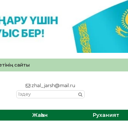
тінің сайты
zhal_jarsh@mail.ru
Жаһан
Руханият