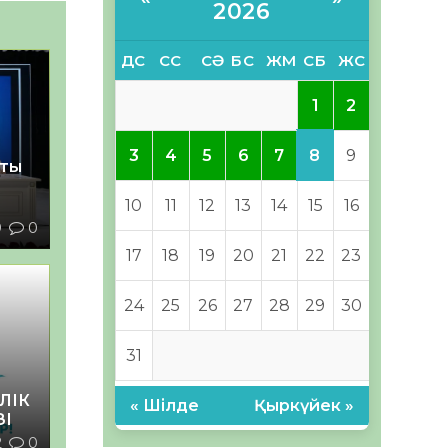
2026
ДС
СС
СӘ
БС
ЖМ
СБ
ЖС
1
2
8
3
4
5
6
7
9
қты
10
11
12
13
14
15
16
9
0
17
18
19
20
21
22
23
24
25
26
27
28
29
30
31
ЛІК
« Шілде
Қыркүйек »
ЗІ
2
0