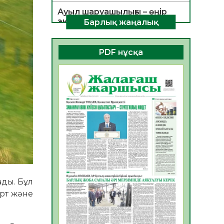
Ауыл шаруашылығы – өңір
экономикасының негізгі
Барлық жаңалық
тірегі
06.08.2026
34
0
PDF нұсқа
ҚОҒАМДЫҚ БЕЛСЕНДІЛІК –
ЕЛ ДАМУЫНЫҢ НЕГІЗІ
06.08.2026
32
0
ҚҰРЫЛТАЙ САЙЛАУЫ –
БОЛАШАҚҚА БАСТАР
ЖАУАПТЫ ТАҢДАУ
06.08.2026
35
0
Инфекциялық ауруларға
қарсы иммундау
жұмыстарының тиімділігі
ады. Бұл
06.08.2026
35
0
орт және
Көкжөтел ауруы туралы
06.08.2026
33
0