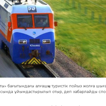
ты» бағытындағы алғашқы туристік пойыз жолға шығ
і аясында ұйымдастырылып отыр, деп хабарлайды сп