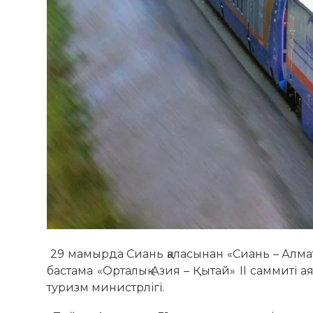
29 мамырда Сиань қаласынан «Сиань – Алма
бастама «Орталық Азия – Қытай» II саммит
туризм министрлігі.