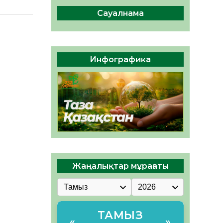
сақтау – әр азаматтың
міндеті
Сауалнама
05.08.2026
46
0
Руслан Рүстемұлы облыс
әкімінің кеңесшісі болып
Инфографика
тағайындалды
05.08.2026
43
0
Жаңалықтар мұрағаты
ТАМЫЗ
«
»