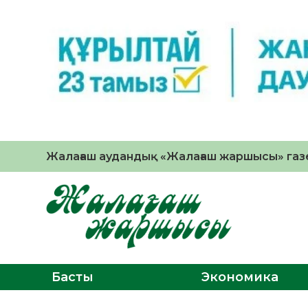
Жалағаш аудандық «Жалағаш жаршысы» газе
Басты
Экономика