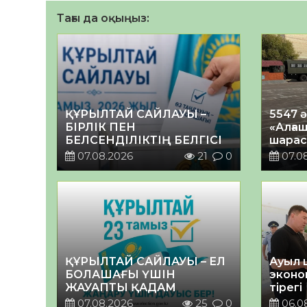
Тағы да оқыңыз:
ҚҰРЫЛТАЙ САЙЛАУЫ –
5547 
БІРЛІК ПЕН
«Алғаш
БЕЛСЕНДІЛІКТІҢ БЕЛГІСІ
шарас
07.08.2026
21
0
07.0
ҚҰРЫЛТАЙ САЙЛАУЫ – ЕЛ
Ауыл 
БОЛАШАҒЫ ҮШІН
эконо
ЖАУАПТЫ ҚАДАМ
тірегі
07.08.2026
25
0
06.0