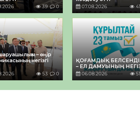
8.2026
39
0
07.08.2026
4
шаруашылығы – өңір
микасының негізгі
ҚОҒАМДЫҚ БЕЛСЕНДІ
– ЕЛ ДАМУЫНЫҢ НЕГІ
8.2026
53
0
06.08.2026
5