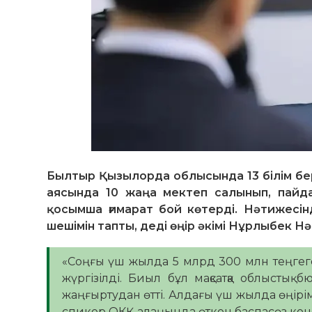
Былтыр Қызылорда облысында 13 білім б
аясында 10 жаңа мектеп салынып, пайда
қосымша ғимарат бой көтерді. Нәтижесі
шешімін тапты, деді өңір әкімі Нұрлыбек Н
«Соңғы үш жылда 5 млрд 300 млн теңгег
жүргізілді. Биыл бұл мақсатқа облыстық 
жаңғыртудан өтті. Алдағы үш жылда өңірім
спикер ОКҚ алаңында өткен баспасөз ко