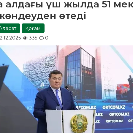
 алдағы үш жылда 51 ме
жөндеуден өтеді
Ақпарат
Қоғам
2.12.2025
335
0