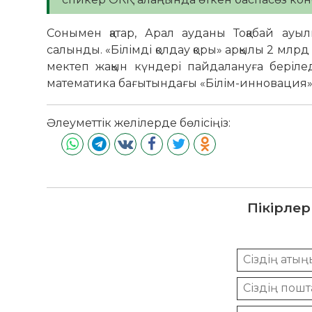
Сонымен қатар, Арал ауданы Тоқабай ауы
салынды. «Білімді қолдау қоры» арқылы 2 мл
мектеп жақын күндері пайдалануға беріле
математика бағытындағы «Білім-инновация
Әлеуметтік желілерде бөлісіңіз:
Пікірлер