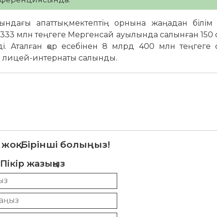
лындағы апаттық мектептің орнына жаңадан білім
рд 333 млн теңгеге Мергенсай ауылында салынған 150
ді. Аталған қор есебінен 8 млрд 400 млн теңгеге 
» лицей-интернаты салынды.
 жоқ. Бірінші болыңыз!
Пікір жазыңыз