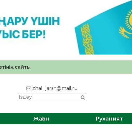
тінің сайты
zhal_jarsh@mail.ru
Жаһан
Руханият