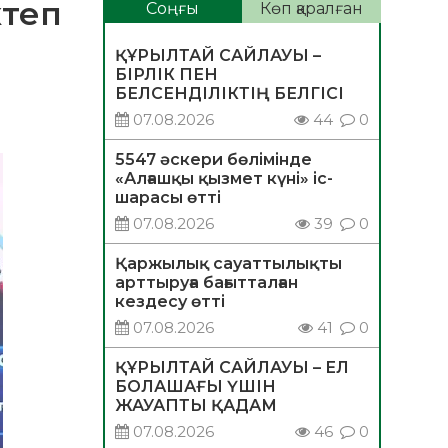
ктеп
Соңғы
Көп қаралған
ҚҰРЫЛТАЙ САЙЛАУЫ –
БІРЛІК ПЕН
БЕЛСЕНДІЛІКТІҢ БЕЛГІСІ
07.08.2026
44
0
5547 әскери бөлімінде
«Алғашқы қызмет күні» іс-
шарасы өтті
07.08.2026
39
0
Қаржылық сауаттылықты
арттыруға бағытталған
кездесу өтті
07.08.2026
41
0
ҚҰРЫЛТАЙ САЙЛАУЫ – ЕЛ
БОЛАШАҒЫ ҮШІН
ЖАУАПТЫ ҚАДАМ
07.08.2026
46
0