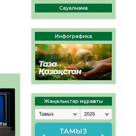
сақтау – әр азаматтың
міндеті
Сауалнама
05.08.2026
69
0
Руслан Рүстемұлы облыс
әкімінің кеңесшісі болып
Инфографика
тағайындалды
05.08.2026
64
0
Жаңалықтар мұрағаты
қты
ТАМЫЗ
«
»