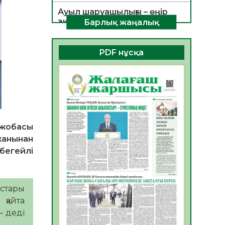
Ауыл шаруашылығы – өңір
экономикасының негізгі
Барлық жаңалық
тірегі
06.08.2026
53
0
PDF нұсқа
ҚОҒАМДЫҚ БЕЛСЕНДІЛІК –
ЕЛ ДАМУЫНЫҢ НЕГІЗІ
06.08.2026
51
0
ҚҰРЫЛТАЙ САЙЛАУЫ –
БОЛАШАҚҚА БАСТАР
ЖАУАПТЫ ТАҢДАУ
 жобасы
жанынан
06.08.2026
53
0
бегейлі
Инфекциялық ауруларға
қарсы иммундау
жұмыстарының тиімділігі
ыстары
06.08.2026
55
0
 қайта
Көкжөтел ауруы туралы
– деді
06.08.2026
53
0