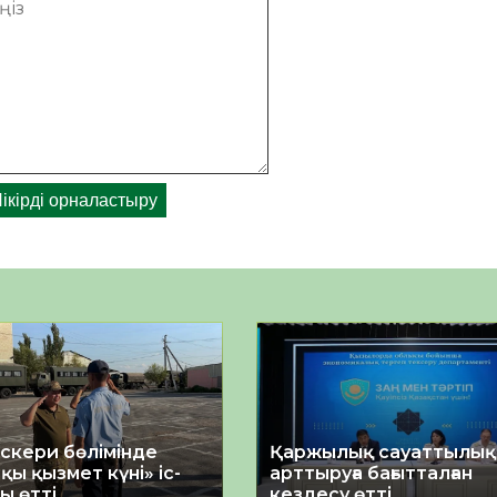
әскери бөлімінде
Қаржылық сауаттылы
қы қызмет күні» іс-
арттыруға бағытталған
ы өтті
кездесу өтті