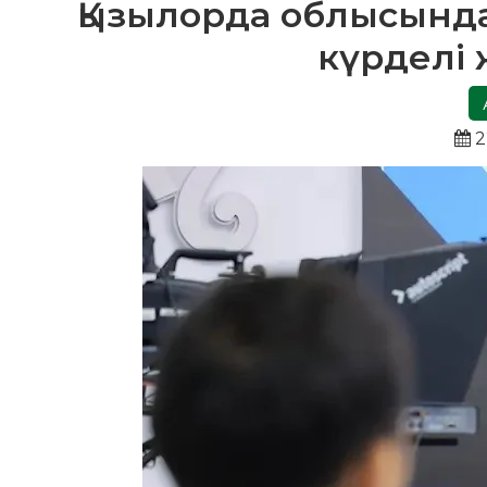
Қызылорда облысында
күрделі 
2