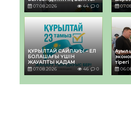
07.08.2026
44
0
07.0
ҚҰРЫЛТАЙ САЙЛАУЫ – ЕЛ
Ауыл 
БОЛАШАҒЫ ҮШІН
эконо
ЖАУАПТЫ ҚАДАМ
тірегі
07.08.2026
46
0
06.0