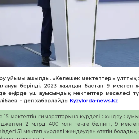
еру ұйымы ашылды. «Келешек мектептері» ұлттық
лануға берілді. 2023 жылдан бастап 9 мектеп 
нде өңірде үш ауысымдық мектептер мәселесі тү
әлібаев, – деп хабарлайды
Kyzylorda-news.kz
е 15 мектептің ғимараттарына күрделі жөндеу жұм
бюджеттен 2 млрд 400 млн теңге бөлініп, 9 мектеп
іздегі 51 мектеп күрделі жөндеуден өтетін болады», 
нференциясында.