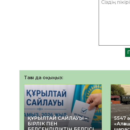
Тағы да оқыңыз:
ҚҰРЫЛТАЙ САЙЛАУЫ –
5547 
БІРЛІК ПЕН
«Алғаш
БЕЛСЕНДІЛІКТІҢ БЕЛГІСІ
шарас