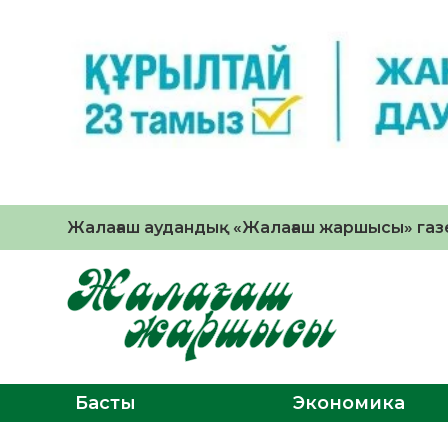
Жалағаш аудандық «Жалағаш жаршысы» газе
Басты
Экономика