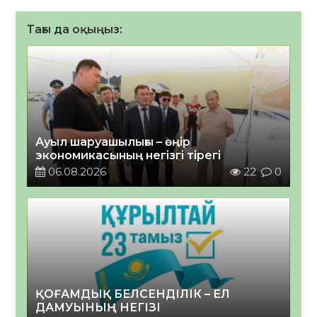
Тағы да оқыңыз:
Ауыл шаруашылығы – өңір
экономикасының негізгі тірегі
06.08.2026
22
0
ҚОҒАМДЫҚ БЕЛСЕНДІЛІК – ЕЛ
ДАМУЫНЫҢ НЕГІЗІ