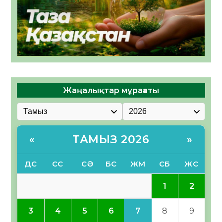
Жаңалықтар мұрағаты
ТАМЫЗ 2026
«
»
ДС
СС
СӘ
БС
ЖМ
СБ
ЖС
1
2
7
3
4
5
6
8
9