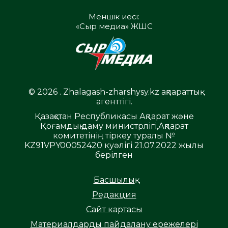
Меншік иесі:
«Сыр медиа» ЖШС
© 2026 . Zhalagash-zharshysy.kz ақпараттық
агенттігі.
Қазақстан Республикасы Ақпарат және
Қоғамдық даму министрлігі,Ақпарат
комитетінің тіркеу туралы №
KZ91VPY00052420 куәлігі 21.07.2022 жылы
берілген
Басшылық
Редакция
Сайт картасы
Материалдарды пайдалану ережелері