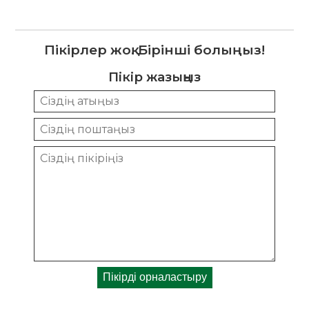
Пікірлер жоқ. Бірінші болыңыз!
Пікір жазыңыз