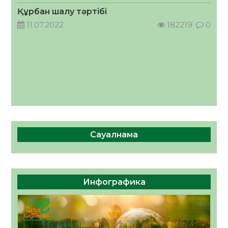
ҚОСЫЛҒАН ҮЛЕС
Құрбан шалу тәртібі
05.08.2026
41
0
11.07.2022
182219
0
Сауалнама
Инфографика