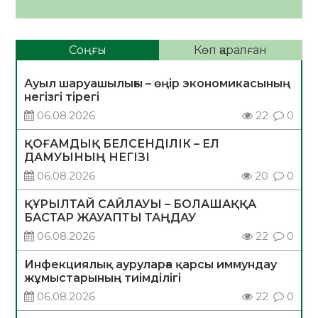
Соңғы
Көп қаралған
Ауыл шаруашылығы – өңір экономикасының
негізгі тірегі
06.08.2026
22
0
ҚОҒАМДЫҚ БЕЛСЕНДІЛІК – ЕЛ
ДАМУЫНЫҢ НЕГІЗІ
06.08.2026
20
0
ҚҰРЫЛТАЙ САЙЛАУЫ – БОЛАШАҚҚА
БАСТАР ЖАУАПТЫ ТАҢДАУ
06.08.2026
22
0
Инфекциялық ауруларға қарсы иммундау
жұмыстарының тиімділігі
06.08.2026
22
0