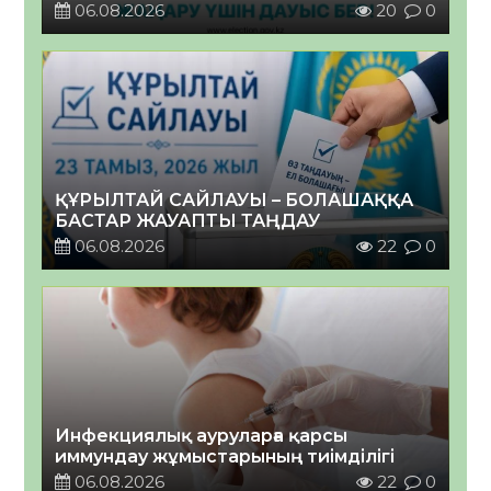
06.08.2026
20
0
ҚҰРЫЛТАЙ САЙЛАУЫ – БОЛАШАҚҚА
БАСТАР ЖАУАПТЫ ТАҢДАУ
06.08.2026
22
0
Инфекциялық ауруларға қарсы
иммундау жұмыстарының тиімділігі
06.08.2026
22
0