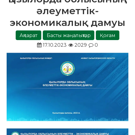
әлеуметтік-
экономикалық дамуы
Ақпарат
Басты жаңалықтар
Қоғам
17.10.2023
2029
0