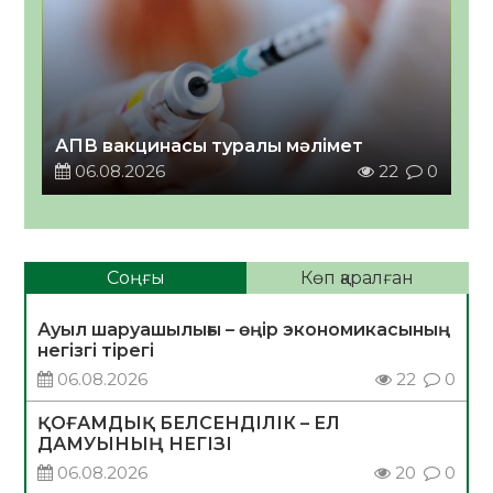
АПВ вакцинасы туралы мәлімет
06.08.2026
22
0
Соңғы
Көп қаралған
Ауыл шаруашылығы – өңір экономикасының
негізгі тірегі
06.08.2026
22
0
ҚОҒАМДЫҚ БЕЛСЕНДІЛІК – ЕЛ
ДАМУЫНЫҢ НЕГІЗІ
06.08.2026
20
0