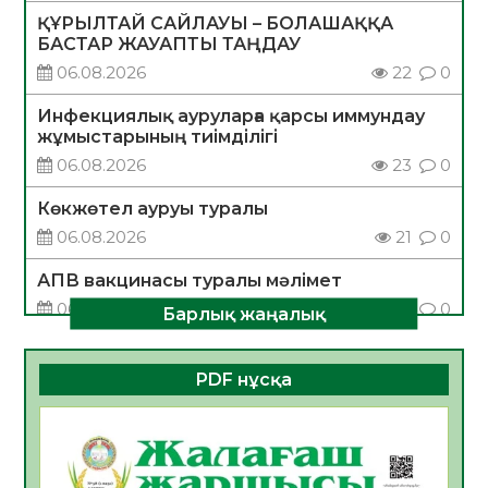
ҚҰРЫЛТАЙ САЙЛАУЫ – БОЛАШАҚҚА
БАСТАР ЖАУАПТЫ ТАҢДАУ
06.08.2026
22
0
Инфекциялық ауруларға қарсы иммундау
жұмыстарының тиімділігі
06.08.2026
23
0
Көкжөтел ауруы туралы
06.08.2026
21
0
АПВ вакцинасы туралы мәлімет
06.08.2026
22
0
Барлық жаңалық
Open Air: Қызылорда облысы полиция
департаменті 20 мыңнан астам
PDF нұсқа
көрерменнің қауіпсіздігін қамтамасыз етті
06.08.2026
34
0
ҚЫЗЫЛОРДАДА «САНАЛЫ ҰРПАҚ –
ЖАРҚЫН БОЛАШАҚ» АТТЫ КЕҢЕЙТІЛГЕН