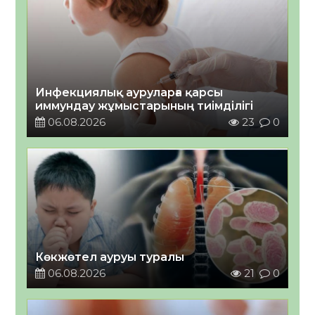
Инфекциялық ауруларға қарсы
иммундау жұмыстарының тиімділігі
06.08.2026
23
0
Көкжөтел ауруы туралы
06.08.2026
21
0