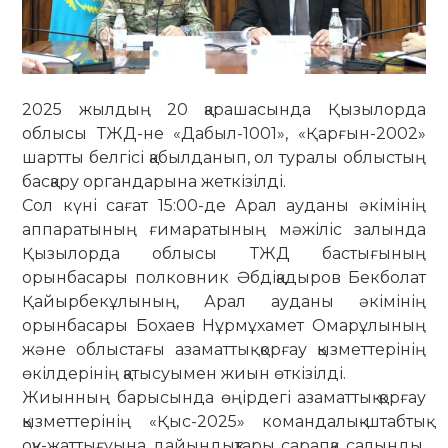
​2025 жылдың 20 қарашасында Қызылорда
облысы ТЖД-не «Дабыл-1001», «Қарғын-2002»
шартты белгісі қабылданып, ол туралы облыстың
басқару органдарына жеткізілді.
​Сол күні сағат 15:00-де Арал ауданы әкімінің
аппаратының ғимаратының мәжіліс залында
Қызылорда облысы ТЖД бастығының
орынбасары полковник Әбдіқадыров Бекболат
Қайырбекұлының, Арал ауданы әкімінің
орынбасары Бохаев Нұрмұхамет Омарұлының
және облыстағы азаматтық қорғау қызметтерінің
өкілдерінің қатысуымен жиын өткізілді.
​Жиынның барысында өңірдегі азаматтық қорғау
қызметтерінің «Қыс-2025» командалық-штабтық
оқу-жаттығуына дайындықтары сарапқа салынды.