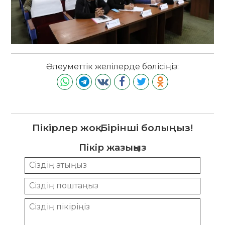
Әлеуметтік желілерде бөлісіңіз:
Пікірлер жоқ. Бірінші болыңыз!
Пікір жазыңыз