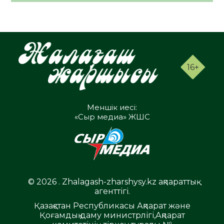
16+
Меншік иесі:
«Сыр медиа» ЖШС
© 2026 . Zhalagash-zharshysy.kz ақпараттық
агенттігі.
Қазақстан Республикасы Ақпарат және
Қоғамдық даму министрлігі,Ақпарат