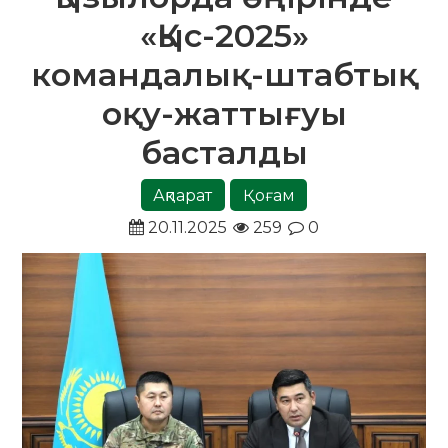
«Қыс-2025»
командалық-штабтық
оқу-жаттығуы
басталды
Ақпарат
Қоғам
20.11.2025
259
0