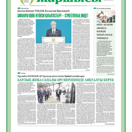
МӘЖІЛІС ӨТТІ
05.08.2026
34
0
Қазақстан Орталық Азиядағы көшуге ең
қолайлы ел атанды
05.08.2026
35
0
Өрт қауіпсіздігі талаптарын сақтау – әр
азаматтың міндеті
05.08.2026
35
0
Руслан Рүстемұлы облыс әкімінің
кеңесшісі болып тағайындалды
05.08.2026
33
0
Цифрландыру саласын дамыту аясында
салынатын жаңа орталықтың жобасы
талқыланды
05.08.2026
32
0
Алғашқы цифрлық жасанды интеллект