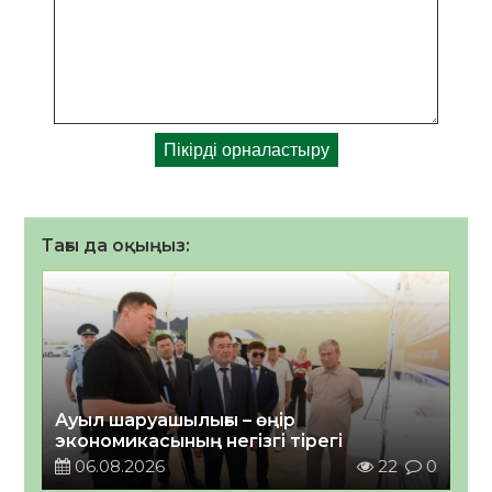
Тағы да оқыңыз:
Ауыл шаруашылығы – өңір
экономикасының негізгі тірегі
06.08.2026
22
0