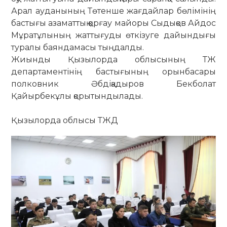
Арал ауданының Төтенше жағдайлар бөлімінің
бастығы азаматтық қорғау майоры Сыдықов Айдос
Мұратұлының жаттығуды өткізуге дайындығы
туралы баяндамасы тыңдалды.
​Жиынды Қызылорда облысының ТЖ
департаментінің бастығының орынбасары
полковник Әбдіқадыров Бекболат
Қайырбекұлы қорытындылады.
Қызылорда облысы ТЖД