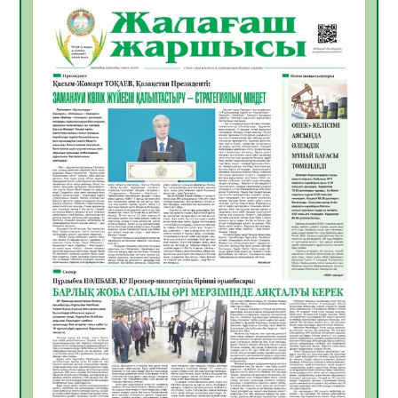
ҚҰРЫЛТАЙ САЙЛАУЫ – БІРЛІК ПЕН
БЕЛСЕНДІЛІКТІҢ БЕЛГІСІ
07.08.2026
53
0
5547 әскери бөлімінде «Алғашқы қызмет
күні» іс-шарасы өтті
07.08.2026
48
0
Қаржылық сауаттылықты арттыруға
бағытталған кездесу өтті
07.08.2026
51
0
ҚҰРЫЛТАЙ САЙЛАУЫ – ЕЛ БОЛАШАҒЫ
ҮШІН ЖАУАПТЫ ҚАДАМ
07.08.2026
55
0
Ауыл шаруашылығы – өңір экономикасының
негізгі тірегі
06.08.2026
63
0