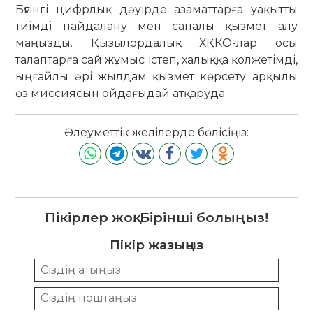
Бүгінгі цифрлық дәуірде азаматтарға уақытты
тиімді пайдалану мен сапалы қызмет алу
маңызды. Қызылордалық ХҚКО-лар осы
талаптарға сай жұмыс істеп, халыққа қолжетімді,
ыңғайлы әрі жылдам қызмет көрсету арқылы
өз миссиясын ойдағыдай атқаруда.
Әлеуметтік желілерде бөлісіңіз:
Пікірлер жоқ. Бірінші болыңыз!
Пікір жазыңыз