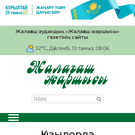
Жалағаш аудандық «Жалағаш жаршысы»
газетінің сайты
32°C
, Дүйсенбі, 10 тамыз, 08:06
Қызылорда