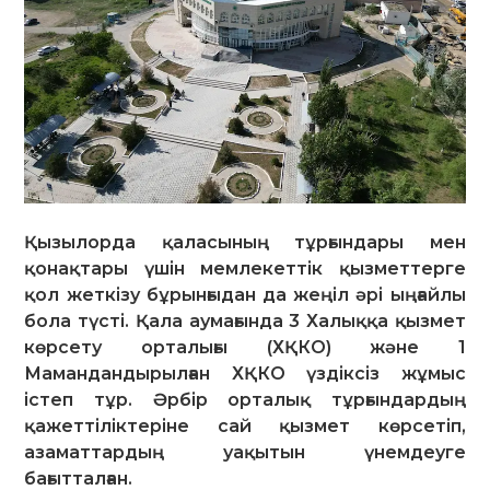
Қызылорда қаласының тұрғындары мен
қонақтары үшін мемлекеттік қызметтерге
қол жеткізу бұрынғыдан да жеңіл әрі ыңғайлы
бола түсті. Қала аумағында 3 Халыққа қызмет
көрсету орталығы (ХҚКО) және 1
Мамандандырылған ХҚКО үздіксіз жұмыс
істеп тұр. Әрбір орталық тұрғындардың
қажеттіліктеріне сай қызмет көрсетіп,
азаматтардың уақытын үнемдеуге
бағытталған.