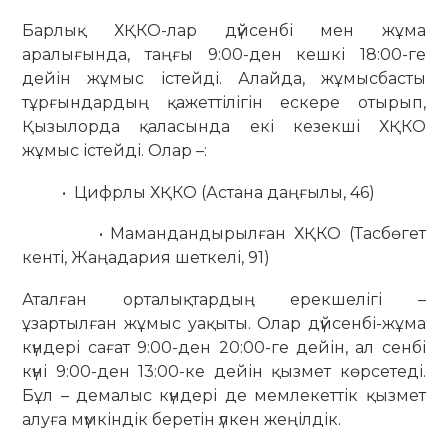
Барлық ХҚКО-лар дүйсенбі мен жұма
аралығында, таңғы 9:00-ден кешкі 18:00-ге
дейін жұмыс істейді. Алайда, жұмысбасты
тұрғындардың қажеттілігін ескере отырып,
Қызылорда қаласында екі кезекші ХҚКО
жұмыс істейді. Олар –:
• Цифрлы ХҚКО (Астана даңғылы, 46)
• Мамандандырылған ХҚКО (Тасбөгет
кенті, Жаңадария шеткелі, 91)
Аталған орталықтардың ерекшелігі –
ұзартылған жұмыс уақыты. Олар дүйсенбі-жұма
күндері сағат 9:00-ден 20:00-ге дейін, ал сенбі
күні 9:00-ден 13:00-ке дейін қызмет көрсетеді.
Бұл – демалыс күндері де мемлекеттік қызмет
алуға мүмкіндік беретін үлкен жеңілдік.