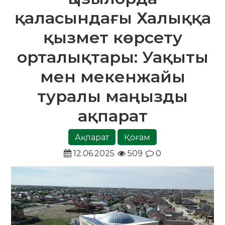
қаласындағы Халыққа
қызмет көрсету
орталықтары: Уақыты
мен мекенжайы
туралы маңызды
ақпарат
Ақпарат
Қоғам
12.06.2025
509
0