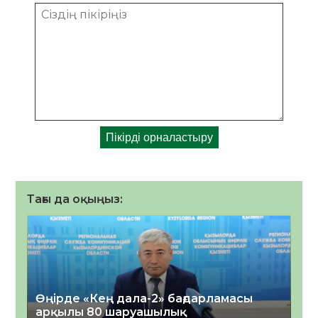
Тағы да оқыңыз:
Өңірде «Кең дала-2» бағдарламасы
арқылы 80 шаруашылық