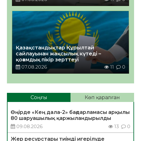
Қазақстандықтар Құрылтай
сайлауынан жақсылық күтеді –
қоғамдық пікір зерттеуі
07.08.2026
11
0
Соңғы
Көп қаралған
Өңірде «Кең дала-2» бағдарламасы арқылы
80 шаруашылық қаржыландырылды
09.08.2026
13
0
Жер ресурстары тиімді игерілуде