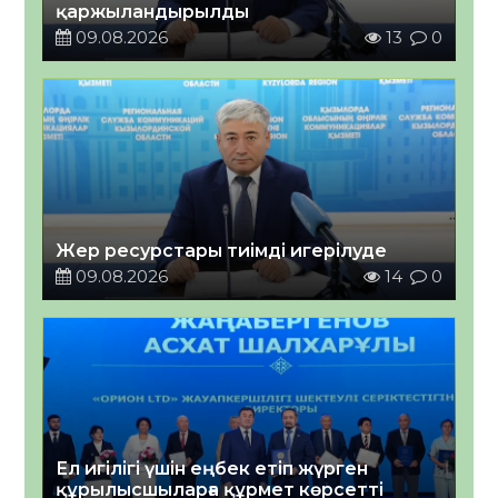
қаржыландырылды
09.08.2026
13
0
Жер ресурстары тиімді игерілуде
09.08.2026
14
0
Ел игілігі үшін еңбек етіп жүрген
құрылысшыларға құрмет көрсетті