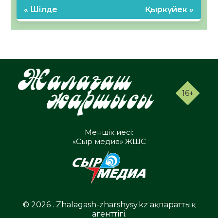
« Шілде
Қыркүйек »
16+
Меншік иесі:
«Сыр медиа» ЖШС
© 2026 . Zhalagash-zharshysy.kz ақпараттық
агенттігі.