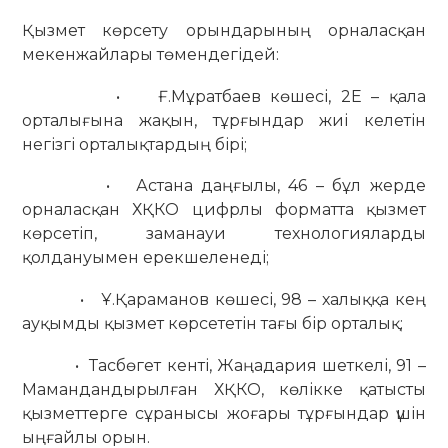
Қызмет көрсету орындарының орналасқан
мекенжайлары төмендегідей:
• Ғ.Мұратбаев көшесі, 2Е – қала
орталығына жақын, тұрғындар жиі келетін
негізгі орталықтардың бірі;
• Астана даңғылы, 46 – бұл жерде
орналасқан ХҚКО цифрлы форматта қызмет
көрсетіп, заманауи технологияларды
қолдануымен ерекшеленеді;
• Ұ.Қараманов көшесі, 98 – халыққа кең
ауқымды қызмет көрсететін тағы бір орталық;
• Тасбөгет кенті, Жаңадария шеткелі, 91 –
Мамандандырылған ХҚКО, көлікке қатысты
қызметтерге сұранысы жоғары тұрғындар үшін
ыңғайлы орын.