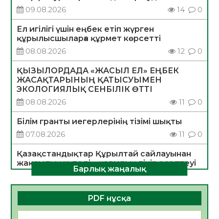
09.08.2026
14
0
Ел игілігі үшін еңбек етіп жүрген
құрылысшыларға құрмет көрсетті
08.08.2026
12
0
ҚЫЗЫЛОРДАДА «ЖАСЫЛ ЕЛ» ЕҢБЕК
ЖАСАҚТАРЫНЫҢ ҚАТЫСУЫМЕН
ЭКОЛОГИЯЛЫҚ СЕНБІЛІК ӨТТІ
08.08.2026
11
0
Білім гранты иегерлерінің тізімі шықты
07.08.2026
11
0
Қазақстандықтар Құрылтай сайлауынан
жақсылық күтеді – қоғамдық пікір зерттеуі
Барлық жаңалық
07.08.2026
11
0
«Дауыс беру учаскесін қалай табуға
PDF нұсқа
болады?»
07.08.2026
11
0