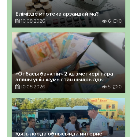
Елімізде ипотека арзандай ма?
10.08.2026
6
0
«Отбасы банктің» 2 қызметкері пара
алғаны үшін жұмыстан шығарылды
10.08.2026
5
0
Қызылорда облысында интернет