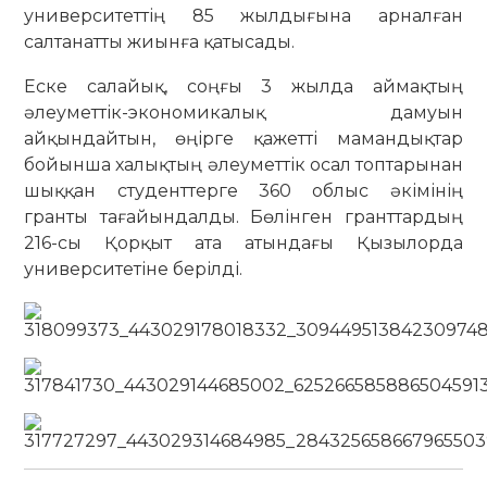
университеттің 85 жылдығына арналған
салтанатты жиынға қатысады.
Еске салайық, соңғы 3 жылда аймақтың
әлеуметтік-экономикалық дамуын
айқындайтын, өңірге қажетті мамандықтар
бойынша халықтың әлеуметтік осал топтарынан
шыққан студенттерге 360 облыс әкімінің
гранты тағайындалды. Бөлінген гранттардың
216-сы Қорқыт ата атындағы Қызылорда
университетіне берілді.