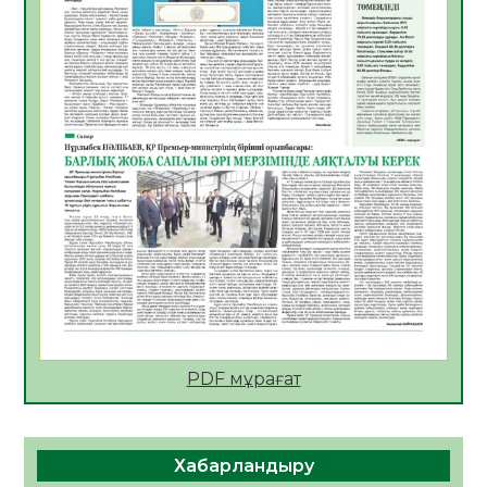
09.08.2026
22
0
Жер ресурстары тиімді игерілуде
09.08.2026
23
0
Ел игілігі үшін еңбек етіп жүрген
құрылысшыларға құрмет көрсетті
08.08.2026
20
0
ҚЫЗЫЛОРДАДА «ЖАСЫЛ ЕЛ» ЕҢБЕК
ЖАСАҚТАРЫНЫҢ ҚАТЫСУЫМЕН
ЭКОЛОГИЯЛЫҚ СЕНБІЛІК ӨТТІ
08.08.2026
20
0
Білім гранты иегерлерінің тізімі шықты
07.08.2026
20
0
PDF мұрағат
Қазақстандықтар Құрылтай сайлауынан
жақсылық күтеді – қоғамдық пікір зерттеуі
Хабарландыру
07.08.2026
19
0