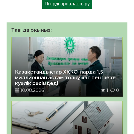
Тағы да оқыңыз:
Қазақстандықтар ХҚКО-ларда 1,5
миллионнан астам төлқұжат пен жеке
куәлік рәсімдеді
10.08.2026
1
0