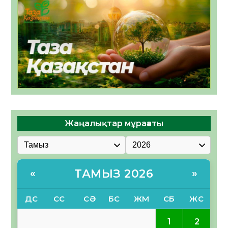
Жаңалықтар мұрағаты
ТАМЫЗ 2026
«
»
ДС
СС
СӘ
БС
ЖМ
СБ
ЖС
1
2