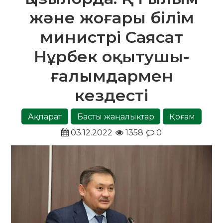
және жоғары білім
министрі Саясат
Нұрбек оқытушы-
ғалымдармен
кездесті
Ақпарат
Басты жаңалықтар
Қоғам
03.12.2022
1358
0