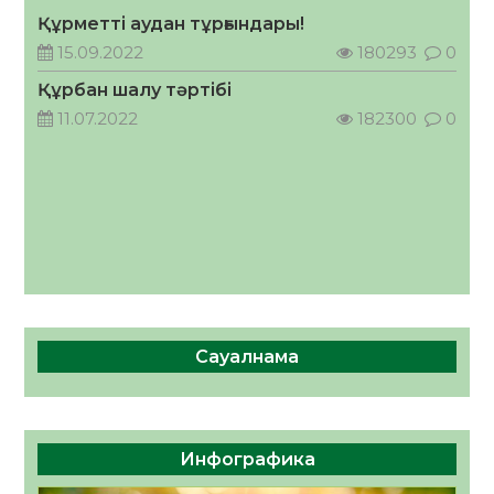
Құрметті аудан тұрғындары!
«Дауыс беру учаскесін қалай табуға
болады?»
15.09.2022
180293
0
07.08.2026
20
0
Құрбан шалу тәртібі
11.07.2022
182300
0
Сауалнама
Инфографика