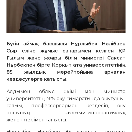
Бүгін аймақ басшысы Нұрлыбек Нәлібаев
Сыр еліне жұмыс сапарымен келген ҚР
Ғылым және жоғары білім министрі Саясат
Нұрбекпен бірге Қорқыт ата университетінің
85 жылдық мерейтойына арналған
кездесулерге қатысты.
Алдымен облыс әкімі мен министр
университеттің №5 оқу ғимаратында оқытушы-
ғалым, профессорлармен кездесіп, оқу
орнының ғылыми-инновациялық
жетістіктерімен танысты.
Нұрлыбек Нәлібаев 85 жылдық тамырлы