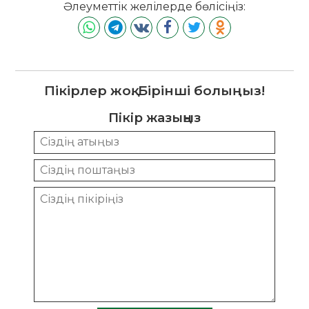
Әлеуметтік желілерде бөлісіңіз:
Пікірлер жоқ. Бірінші болыңыз!
Пікір жазыңыз