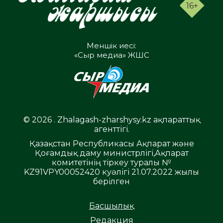
16+
Меншік иесі:
«Сыр медиа» ЖШС
© 2026 . Zhalagash-zharshysy.kz ақпараттық
агенттігі.
Қазақстан Республикасы Ақпарат және
Қоғамдық даму министрлігі,Ақпарат
комитетінің тіркеу туралы №
KZ91VPY00052420 куәлігі 21.07.2022 жылы
берілген
Басшылық
Редакция