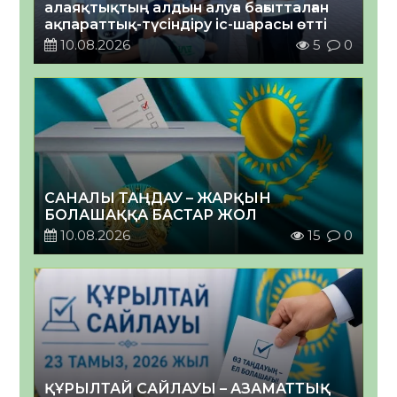
алаяқтықтың алдын алуға бағытталған
ақпараттық-түсіндіру іс-шарасы өтті
10.08.2026
5
0
САНАЛЫ ТАҢДАУ – ЖАРҚЫН
БОЛАШАҚҚА БАСТАР ЖОЛ
10.08.2026
15
0
ҚҰРЫЛТАЙ САЙЛАУЫ – АЗАМАТТЫҚ