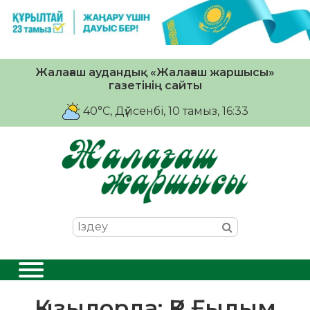
Жалағаш аудандық «Жалағаш жаршысы»
газетінің сайты
40°C
, Дүйсенбі, 10 тамыз, 16:33
Қызылорда: ҚР Ғылым