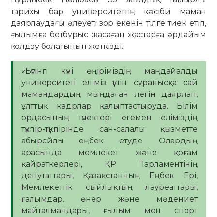
тарихы бар университеттің кәсіби маман
даярлаудағы әлеуеті зор екенін тілге тиек етіп,
ғылымға бетбұрыс жасаған жастарға әрдайым
қолдау болатынын жеткізді.
«Бүгінгі күні өңіріміздің маңдайалды
университеті еліміз үшін сұранысқа сай
мамандардың мыңдаған легін даярлап,
ұлттық кадрлар қалыптастыруда. Білім
ордасының түлектері егемен еліміздің
түкпір-түкпірінде сан-салалы қызметте
абыройлы еңбек етуде. Олардың
арасында мемлекет және қоғам
қайраткерлері, ҚР Парламентінің
депутаттары, Қазақстанның Еңбек Ері,
Мемлекеттік сыйлықтың лауреаттары,
ғалымдар, өнер және мәдениет
майталмандары, ғылым мен спорт