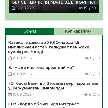
БЕЛСЕНДІЛІКТІҢ МАҢЫЗДЫ КӨРІНІСІ
10.08.2026
15
0
Соңғы
Көп қаралған
Қазақстандықтар ХҚКО-ларда 1,5
миллионнан астам төлқұжат пен жеке
куәлік рәсімдеді
10.08.2026
1
0
Елімізде ипотека арзандай ма?
10.08.2026
6
0
«Отбасы банктің» 2 қызметкері пара алғаны
үшін жұмыстан шығарылды
10.08.2026
5
0
Қызылорда облысында интернет