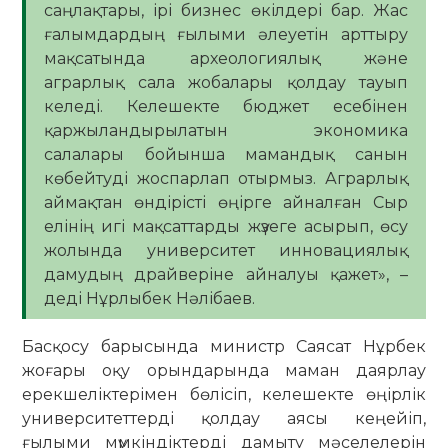
саңлақтары, ірі бизнес өкілдері бар. Жас
ғалымдардың ғылыми әлеуетін арттыру
мақсатында археологиялық және
аграрлық сала жобалары қолдау тауып
келеді. Келешекте бюджет есебінен
қаржыландырылатын экономика
салалары бойынша мамандық санын
көбейтуді жоспарлап отырмыз. Аграрлық
аймақтан өндірісті өңірге айналған Сыр
елінің игі мақсаттарды жүзеге асырып, өсу
жолында университет инновациялық
дамудың драйверіне айналуы қажет», –
деді Нұрлыбек Нәлібаев.
Басқосу барысында министр Саясат Нұрбек
жоғары оқу орындарында маман даярлау
ерекшеліктерімен бөлісіп, келешекте өңірлік
университеттерді қолдау аясы кеңейіп,
ғылыми мүмкіндіктерді дамыту мәселелерін