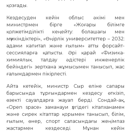
қозғады.
Кездесуден кейін облыс әкімі мен
министрмен бірге «Жоғары білімге
қолжетімділікті кеңейту: болашағы мен
мүмкіндіктері», «Өңірлік университеттер – 2032:
адами капитал және ғылым» атты форсайт-
сессияларға қатысты. Әрі қарай «Физика-
химиялық талдау әдістері инженерлік
бейіндегі» зертхана жұмысымен танысып, жас
ғалымдармен пікірлесті.
Айта кетейік, министр Сыр еліне сапары
барысында тұрғындармен кездесу өткізіп,
өзекті сауалдарға жауап берді. Сондай-ақ,
«Open spaсе» заманауи үлгідегі кітапханамен
және сирек кітаптар қорымен танысып, білім,
ғылым, өнер, спорт саласындағы жеңімпаз
жастармен кездеседі. Мұнан кейін