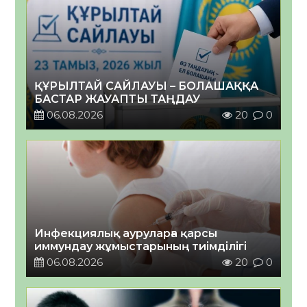
ҚҰРЫЛТАЙ САЙЛАУЫ – БОЛАШАҚҚА
БАСТАР ЖАУАПТЫ ТАҢДАУ
06.08.2026
20
0
Инфекциялық ауруларға қарсы
иммундау жұмыстарының тиімділігі
06.08.2026
20
0