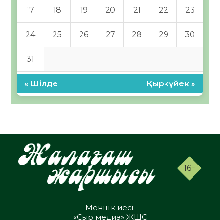
17
18
19
20
21
22
23
24
25
26
27
28
29
30
31
« Шілде
Қыркүйек »
16+
Меншік иесі:
«Сыр медиа» ЖШС