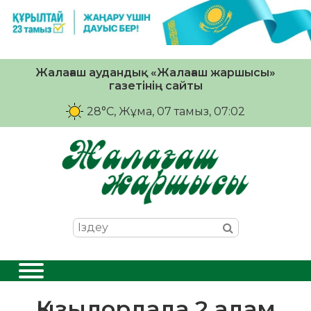
Жалағаш аудандық «Жалағаш жаршысы»
газетінің сайты
28°C
, Жұма, 07 тамыз, 07:02
Қызылордада 2 адам