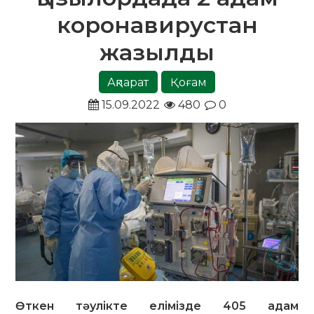
коронавирустан
жазылды
Ақпарат
Қоғам
15.09.2022
480
0
Өткен тәулікте елімізде 405 адам