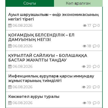
Соңғы
Көп қаралған
Ауыл шаруашылығы – өңір экономикасының
негізгі тірегі
06.08.2026
17
0
ҚОҒАМДЫҚ БЕЛСЕНДІЛІК – ЕЛ
ДАМУЫНЫҢ НЕГІЗІ
06.08.2026
18
0
ҚҰРЫЛТАЙ САЙЛАУЫ – БОЛАШАҚҚА
БАСТАР ЖАУАПТЫ ТАҢДАУ
06.08.2026
20
0
Инфекциялық ауруларға қарсы иммундау
жұмыстарының тиімділігі
06.08.2026
20
0
Көкжөтел ауруы туралы
06.08.2026
19
0