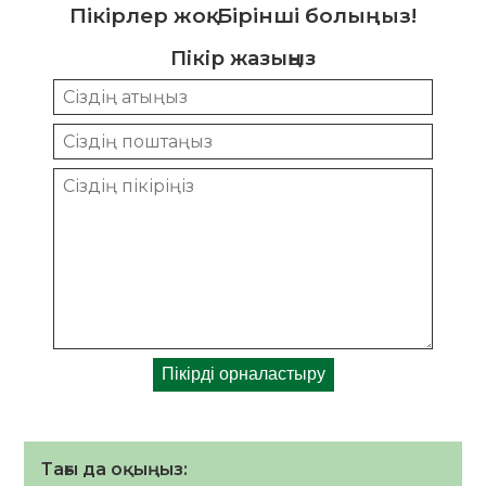
Пікірлер жоқ. Бірінші болыңыз!
Пікір жазыңыз
Тағы да оқыңыз: