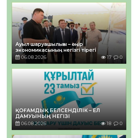
Ауыл шаруашылығы – өңір
экономикасының негізгі тірегі
06.08.2026
17
0
ҚОҒАМДЫҚ БЕЛСЕНДІЛІК – ЕЛ
ДАМУЫНЫҢ НЕГІЗІ
06.08.2026
18
0