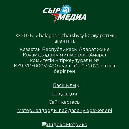
© 2026 . Zhalagash-zharshysy.kz ақпараттық
агенттігі.
Қазақстан Республикасы Ақпарат және
Қоғамдық даму министрлігі,Ақпарат
комитетінің тіркеу туралы №
KZ91VPY00052420 куәлігі 21.07.2022 жылы
берілген
Басшылық
Редакция
Сайт картасы
Материалдарды пайдалану ережелері