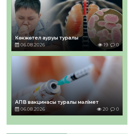
Көкжөтел ауруы туралы
06.08.2026
19
0
АПВ вакцинасы туралы мәлімет
06.08.2026
20
0