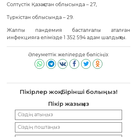
Солтүстік Қазақстан облысында – 27,
Түркістан облысында – 29.
Жалпы пандемия басталғалы аталған
инфекцияға елімізде 1 352 594 адам шалдықты.
Әлеуметтік желілерде бөлісіңіз:
Пікірлер жоқ. Бірінші болыңыз!
Пікір жазыңыз