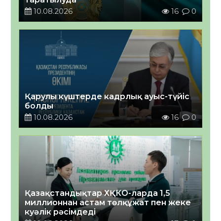
10.08.2026
16
0
Қарулы күштерде кадрлық ауыс-түйіс
болды
10.08.2026
16
0
Қазақстандықтар ХҚКО-ларда 1,5
миллионнан астам төлқұжат пен жеке
куәлік рәсімдеді