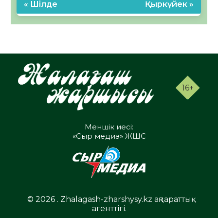
« Шілде
Қыркүйек »
16+
Меншік иесі:
«Сыр медиа» ЖШС
© 2026 . Zhalagash-zharshysy.kz ақпараттық
агенттігі.