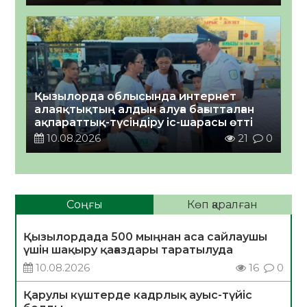
Қызылорда облысында интернет
алаяқтықтың алдын алуға бағытталған
ақпараттық-түсіндіру іс-шарасы өтті
10.08.2026
21
0
Соңғы
Көп қаралған
Қызылордада 500 мыңнан аса сайлаушы
үшін шақыру қағаздары таратылуда
10.08.2026
16
0
Қарулы күштерде кадрлық ауыс-түйіс