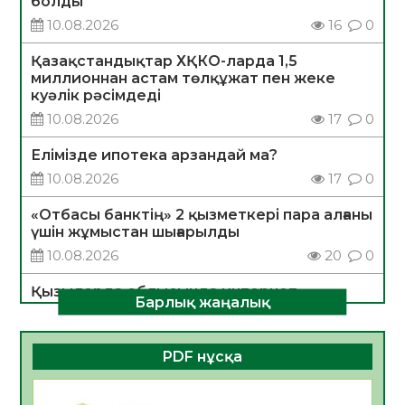
болды
10.08.2026
16
0
Қазақстандықтар ХҚКО-ларда 1,5
миллионнан астам төлқұжат пен жеке
куәлік рәсімдеді
10.08.2026
17
0
Елімізде ипотека арзандай ма?
10.08.2026
17
0
«Отбасы банктің» 2 қызметкері пара алғаны
үшін жұмыстан шығарылды
10.08.2026
20
0
Қызылорда облысында интернет
Барлық жаңалық
алаяқтықтың алдын алуға бағытталған
ақпараттық-түсіндіру іс-шарасы өтті
10.08.2026
21
0
PDF нұсқа
САНАЛЫ ТАҢДАУ – ЖАРҚЫН БОЛАШАҚҚА
БАСТАР ЖОЛ