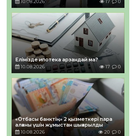
10.08.2026
17
0
Елімізде ипотека арзандай ма?
10.08.2026
17
0
«Отбасы банктің» 2 қызметкері пара
алғаны үшін жұмыстан шығарылды
10.08.2026
20
0