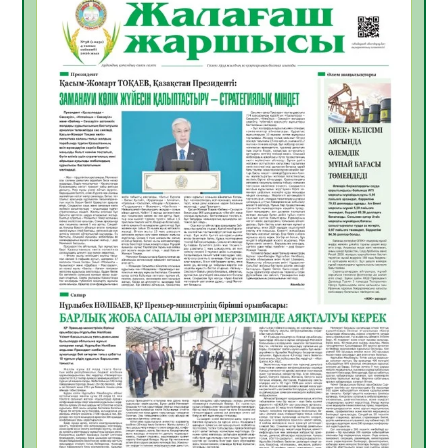
10.08.2026
24
0
ҚҰРЫЛТАЙ САЙЛАУЫ – АЗАМАТТЫҚ
БЕЛСЕНДІЛІКТІҢ МАҢЫЗДЫ КӨРІНІСІ
10.08.2026
26
0
Мемлекет басшысы Қасым-Жомарт
Тоқаевтың Абай күнімен құттықтауы
10.08.2026
18
0
«Жастар және заң мен тәртіп» атты
облыстық жайдарман ойындары өтті
10.08.2026
18
0
Өңірде «Кең дала-2» бағдарламасы арқылы
80 шаруашылық қаржыландырылды
09.08.2026
28
0
Жер ресурстары тиімді игерілуде
09.08.2026
29
0