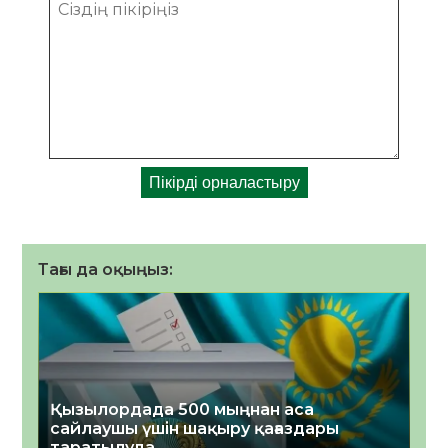
Тағы да оқыңыз:
Қызылордада 500 мыңнан аса
сайлаушы үшін шақыру қағаздары
таратылуда