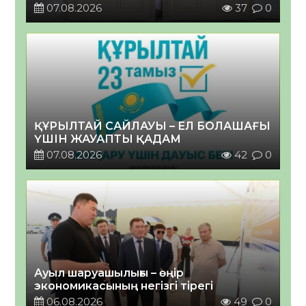
07.08.2026
37
0
ҚҰРЫЛТАЙ САЙЛАУЫ – ЕЛ БОЛАШАҒЫ
ҮШІН ЖАУАПТЫ ҚАДАМ
07.08.2026
42
0
Ауыл шаруашылығы – өңір
экономикасының негізгі тірегі
06.08.2026
49
0