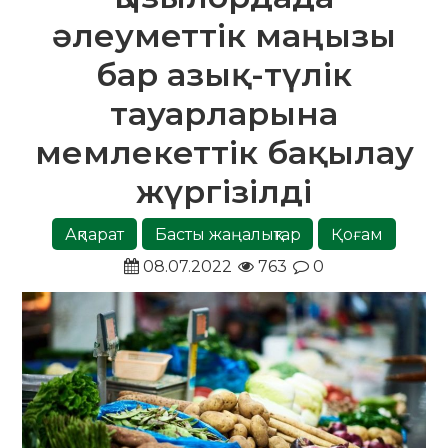
әлеуметтік маңызы
бар азық-түлік
тауарларына
мемлекеттік бақылау
жүргізілді
Ақпарат
Басты жаңалықтар
Қоғам
08.07.2022
763
0