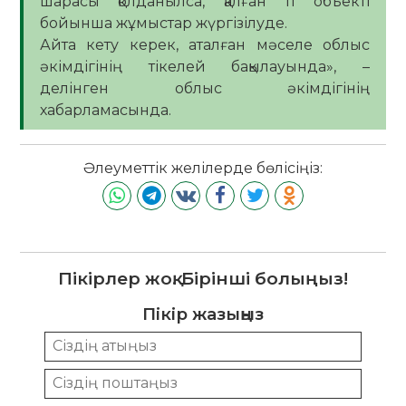
шарасы қолданылса, қалған 11 объекті
бойынша жұмыстар жүргізілуде.
Айта кету керек, аталған мәселе облыс
әкімдігінің тікелей бақылауында», –
делінген облыс әкімдігінің
хабарламасында.
Әлеуметтік желілерде бөлісіңіз:
Пікірлер жоқ. Бірінші болыңыз!
Пікір жазыңыз