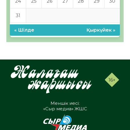
24
25
26
27
28
29
30
31
« Шілде
Қыркүйек »
16+
Меншік иесі:
«Сыр медиа» ЖШС