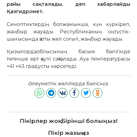
райы сақталады, деп хабарлайды
Қазгидромет.
Синоптиктердің болжамынша, күн күркіреп,
жаңбыр жауады. Республиканың оңтүстік-
шығысында қатты жел соғып, жаңбыр жауады.
Қызылордаоблысының басым бөлігінде
төтенше өрт қаупі сақталады. Ауа температурасы
+41 +43 градусты көрсетеді.
Әлеуметтік желілерде бөлісіңіз:
Пікірлер жоқ. Бірінші болыңыз!
Пікір жазыңыз