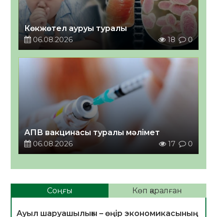
Көкжөтел ауруы туралы
06.08.2026
18
0
АПВ вакцинасы туралы мәлімет
06.08.2026
17
0
Соңғы
Көп қаралған
Ауыл шаруашылығы – өңір экономикасының