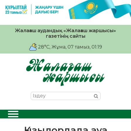
Жалағаш аудандық «Жалағаш жаршысы»
газетінің сайты
28°C
, Жұма, 07 тамыз, 01:19
Қызылордада ауа