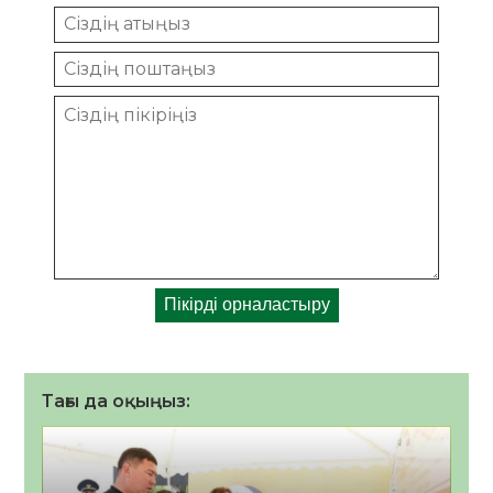
Тағы да оқыңыз: