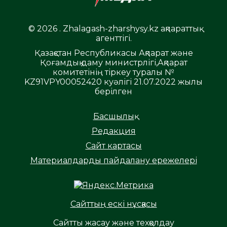
© 2026 . Zhalagash-zharshysy.kz ақпараттық
агенттігі.
Қазақстан Республикасы Ақпарат және
Қоғамдық даму министрлігі,Ақпарат
комитетінің тіркеу туралы №
KZ91VPY00052420 куәлігі 21.07.2022 жылы
берілген
Басшылық
Редакция
Сайт картасы
Материалдарды пайдалану ережелері
Сайттың ескі нұсқасы
Сайтты жасау және техқолдау