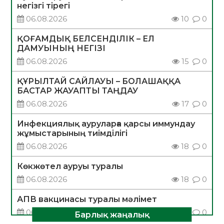
негізгі тірегі
06.08.2026
10
0
ҚОҒАМДЫҚ БЕЛСЕНДІЛІК – ЕЛ
ДАМУЫНЫҢ НЕГІЗІ
06.08.2026
15
0
ҚҰРЫЛТАЙ САЙЛАУЫ – БОЛАШАҚҚА
БАСТАР ЖАУАПТЫ ТАҢДАУ
06.08.2026
17
0
Инфекциялық ауруларға қарсы иммундау
жұмыстарының тиімділігі
06.08.2026
18
0
Көкжөтел ауруы туралы
06.08.2026
18
0
АПВ вакцинасы туралы мәлімет
06.08.2026
17
0
Барлық жаңалық