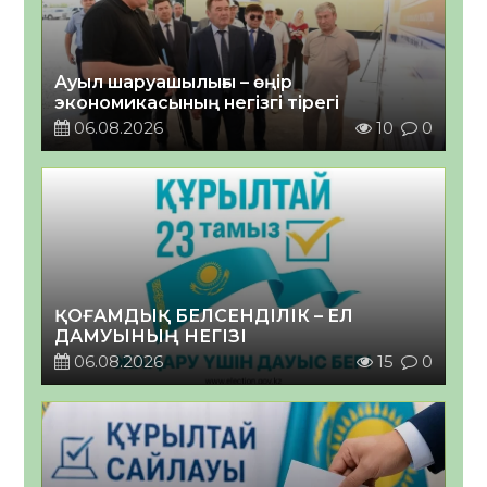
Ауыл шаруашылығы – өңір
экономикасының негізгі тірегі
06.08.2026
10
0
ҚОҒАМДЫҚ БЕЛСЕНДІЛІК – ЕЛ
ДАМУЫНЫҢ НЕГІЗІ
06.08.2026
15
0