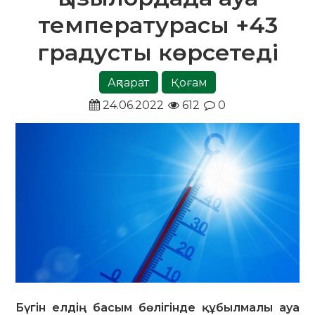
температурасы +43
градусты көрсетеді
Ақпарат
Қоғам
24.06.2022
612
0
Бүгін елдің басым бөлігінде құбылмалы ауа