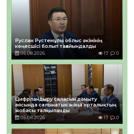
Руслан Рүстемұлы облыс әкімінің
кеңесшісі болып тағайындалды
05.08.2026
17
0
Цифрландыру саласын дамыту
аясында салынатын жаңа орталықтың
жобасы талқыланды
05.08.2026
17
0