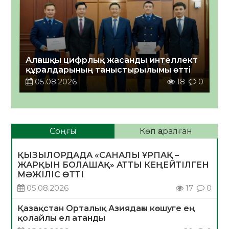
Алғашқы цифрлық жасанды интеллект
құралдарының таныстырылымы өтті
05.08.2026
18
0
Соңғы
Көп қаралған
ҚЫЗЫЛОРДАДА «САНАЛЫ ҰРПАҚ –
ЖАРҚЫН БОЛАШАҚ» АТТЫ КЕҢЕЙТІЛГЕН
МӘЖІЛІС ӨТТІ
05.08.2026
17
0
Қазақстан Орталық Азиядағы көшуге ең
қолайлы ел атанды