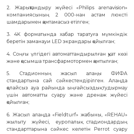
2. Жарықтандыру жүйесі «Philips arenavision»
компаниясының 2 000-нан астам люксті
шамдарымен қамтамасыз етілген;
3. 4K форматында хабар таратуға мүмкіндік
беретін заманауи LED экрандары қойылған;
4. Соңғы үлгідегі автоматтандырылған қуат көзі
және қосымша трансфармотормен қамтылған;
5. Стадионның жасыл алаңы ФИФА
стандартына сай сәйкестендірілген. Алаңда
қолайсыз ауа райында ыңғайсыздық тудырмау
үшін автоматты суару және дренаж жүйесі
қойылған;
6. Жасыл алаңда «Fieldturf» жабыны, «REHAU»
жылыту жүйесі, еуропалық стадиондардың
стандарттарына сәйкес келетін Perrot суару