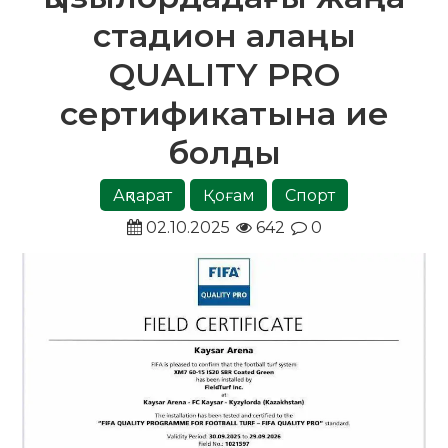
стадион алаңы
QUALITY PRO
сертификатына ие
болды
Ақпарат
Қоғам
Спорт
02.10.2025
642
0