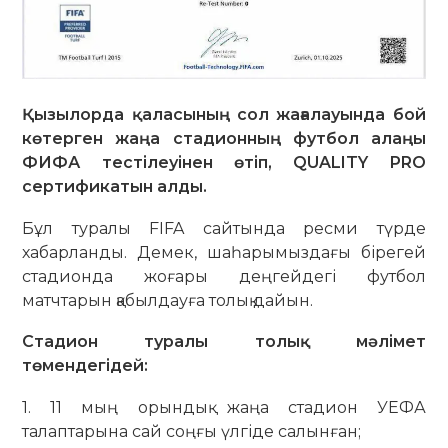
Қызылорда қаласының сол жағалауында бой
көтерген жаңа стадионның футбол алаңы
ФИФА тестілеуінен өтіп, QUALITY PRO
сертификатын алды.
Бұл туралы FIFA сайтында ресми түрде
хабарланды. Демек, шаһарымыздағы бірегей
стадионда жоғары деңгейдегі футбол
матчтарын қабылдауға толық дайын.
Стадион туралы толық мәлімет
төмендегідей:
1. 11 мың орындық жаңа стадион УЕФА
талаптарына сай соңғы үлгіде салынған;