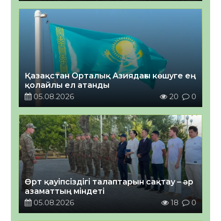
Қазақстан Орталық Азиядағы көшуге ең
қолайлы ел атанды
05.08.2026
20
0
Өрт қауіпсіздігі талаптарын сақтау – әр
азаматтың міндеті
05.08.2026
18
0