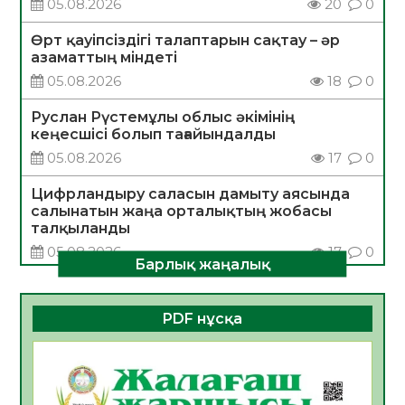
05.08.2026
20
0
Өрт қауіпсіздігі талаптарын сақтау – әр
азаматтың міндеті
05.08.2026
18
0
Руслан Рүстемұлы облыс әкімінің
кеңесшісі болып тағайындалды
05.08.2026
17
0
Цифрландыру саласын дамыту аясында
салынатын жаңа орталықтың жобасы
талқыланды
05.08.2026
17
0
Барлық жаңалық
Алғашқы цифрлық жасанды интеллект
құралдарының таныстырылымы өтті
PDF нұсқа
05.08.2026
18
0
Қазақстандықтардың 72,3%-ы жаңа
Құрылтай үшін дауыс беруге дайын