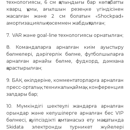
технологиясы, 6 cм қалыңдығы бар көпқабатты
кварц құмы, ағылшын резеңке үгіндісінен
жасалған және 2 см болатын «Shockpad»
амортизациялық төсеммен жабдықталған;
7. VAR және goal-line технологиясы орнатылған;
8. Командаларға арналған киім ауыстыру
бөлмелері, дәрігерлік бөлме, футболшыларға
арналған арнайы бөлме, фудкорд, дәмхана
қарастырылған;
9. БАҚ өкілдеріне, комментаторларға арналған
пресс-орталық, техникалық аймақ, конференция
залдары бар;
10. Мүмкіндігі шектеулі жандарға арналған
орындар және келушілерге арналған бес VIP
бөлмесі, қауіпсіздікті қамтамасыз ету мақсатында
Skidata электронды турникет жүйелері