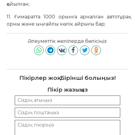
қойылған;
11. Ғимаратта 1000 орынға арналған автотұрақ
орны және ыңғайлы көлік айрығы бар;
Әлеуметтік желілерде бөлісіңіз:
Пікірлер жоқ. Бірінші болыңыз!
Пікір жазыңыз