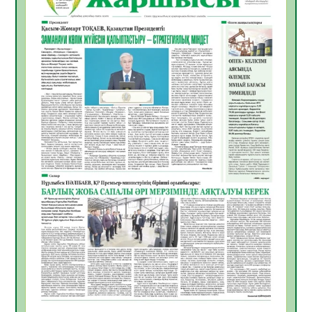
05.08.2026
19
0
ӘРБІР ДАУЫС – ҚОҒАМ ДАМУЫНА
ҚОСЫЛҒАН ҮЛЕС
05.08.2026
26
0
ҚҰРЫЛТАЙ САЙЛАУЫ – БІРЛІК ПЕН
ЖАУАПКЕРШІЛІККЕ БАСТАЙТЫН ҚАДАМ
05.08.2026
24
0
Мектептен – Ұлттық ұлан сапына
04.08.2026
34
0
Үкіметтік емес ұйымдарға арналған
сыйлықақы конкурсына өтінім қабылдау
басталды
04.08.2026
38
0
Үкіметте Президенттің отандық тауарды
қолдау жөніндегі тапсырмаларының
жүзеге асырылу барысы қаралуда
04.08.2026
38
0