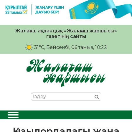
Жалағаш аудандық «Жалағаш жаршысы»
газетінің сайты
31°C
, Бейсенбі, 06 тамыз, 10:22
Қызылордадағы жаңа