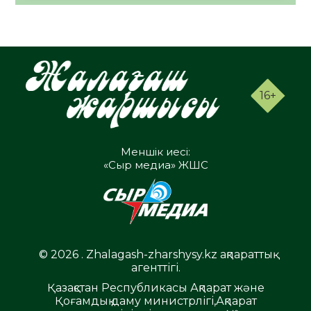
16+
Меншік иесі:
«Сыр медиа» ЖШС
© 2026 . Zhalagash-zharshysy.kz ақпараттық
агенттігі.
Қазақстан Республикасы Ақпарат және
Қоғамдық даму министрлігі,Ақпарат