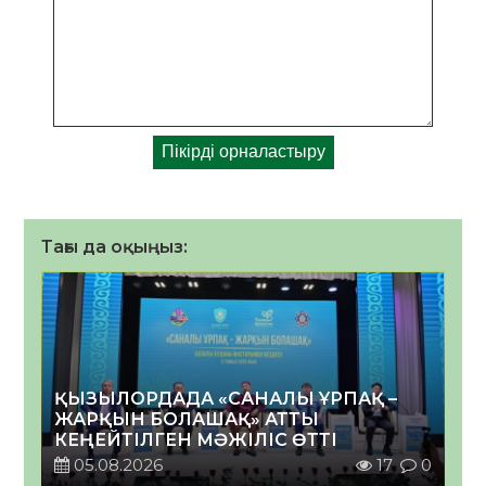
Тағы да оқыңыз:
ҚЫЗЫЛОРДАДА «САНАЛЫ ҰРПАҚ –
ЖАРҚЫН БОЛАШАҚ» АТТЫ
КЕҢЕЙТІЛГЕН МӘЖІЛІС ӨТТІ
05.08.2026
17
0