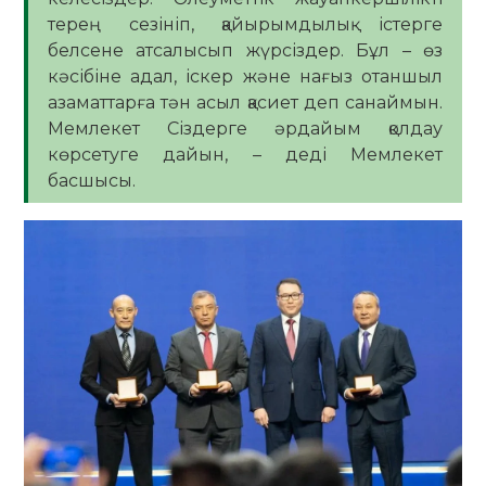
терең сезініп, қайырымдылық істерге
белсене атсалысып жүрсіздер. Бұл – өз
кәсібіне адал, іскер және нағыз отаншыл
азаматтарға тән асыл қасиет деп санаймын.
Мемлекет Сіздерге әрдайым қолдау
көрсетуге дайын, – деді Мемлекет
басшысы.