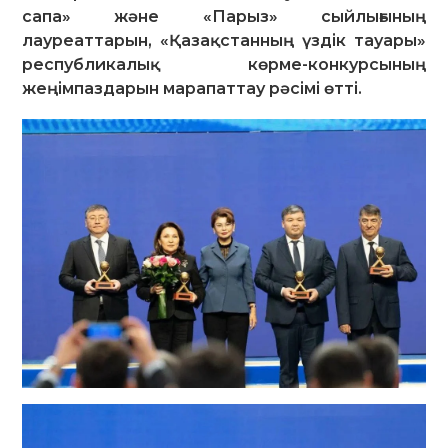
сапа» және «Парыз» сыйлығының
лауреаттарын, «Қазақстанның үздік тауары»
республикалық көрме-конкурсының
жеңімпаздарын марапаттау рәсімі өтті.