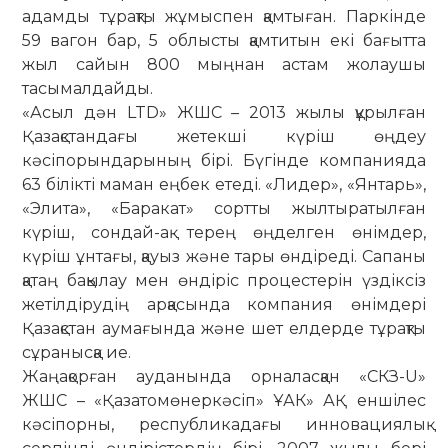
адамды тұрақты жұмыспен қамтыған. Паркінде
59 вагон бар, 5 облысты қамтитын екі бағытта
жыл сайын 800 мыңнан астам жолаушы
тасымалдайды.
«Асыл дән LTD» ЖШС – 2013 жылы құрылған
Қазақстандағы жетекші күріш өңдеу
кәсіпорындарының бірі. Бүгінде компанияда
63 білікті маман еңбек етеді. «Лидер», «Янтарь»,
«Элита», «Баракат» сортты жылтыратылған
күріш, сондай-ақ терең өңделген өнімдер,
күріш ұнтағы, қауыз және тары өндіреді. Сапаны
қатаң бақылау мен өндіріс процестерін үздіксіз
жетілдірудің арқасында компания өнімдері
Қазақстан аумағында және шет елдерде тұрақты
сұранысқа ие.
Жаңақорған ауданында орналасқан «СКЗ-U»
ЖШС – «Қазатомөнеркәсіп» ҰАК» АҚ еншілес
кәсіпорны, республикадағы инновациялық