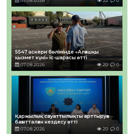
07.08.2026
22
0
5547 әскери бөлімінде «Алғашқы
қызмет күні» іс-шарасы өтті
07.08.2026
20
0
Қаржылық сауаттылықты арттыруға
бағытталған кездесу өтті
07.08.2026
20
0