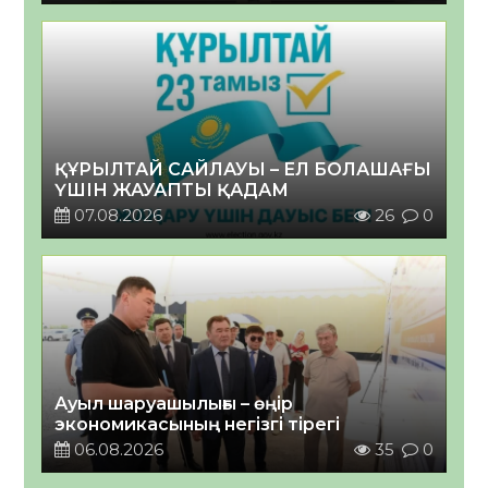
ҚҰРЫЛТАЙ САЙЛАУЫ – ЕЛ БОЛАШАҒЫ
ҮШІН ЖАУАПТЫ ҚАДАМ
07.08.2026
26
0
Ауыл шаруашылығы – өңір
экономикасының негізгі тірегі
06.08.2026
35
0