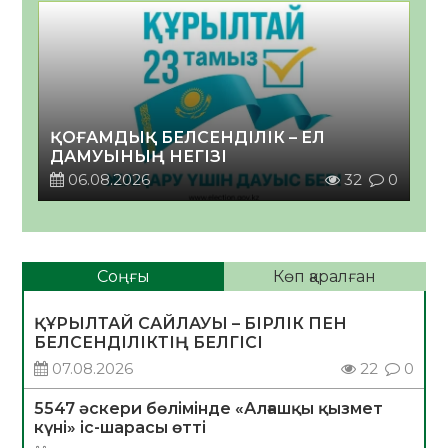
ҚОҒАМДЫҚ БЕЛСЕНДІЛІК – ЕЛ
ДАМУЫНЫҢ НЕГІЗІ
06.08.2026
32
0
Соңғы
Көп қаралған
ҚҰРЫЛТАЙ САЙЛАУЫ – БІРЛІК ПЕН
БЕЛСЕНДІЛІКТІҢ БЕЛГІСІ
07.08.2026
22
0
5547 әскери бөлімінде «Алғашқы қызмет
күні» іс-шарасы өтті