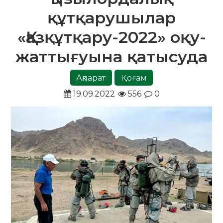
құтқарушылар
«Қазқұтқару-2022» оқу-
жаттығуына қатысуда
Ақпарат
Қоғам
19.09.2022
556
0