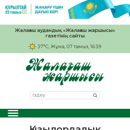
Жалағаш аудандық «Жалағаш жаршысы»
газетінің сайты
37°C
, Жұма, 07 тамыз, 16:39
Қызылордалық