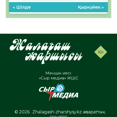
« Шілде
Қыркүйек »
16+
Меншік иесі:
«Сыр медиа» ЖШС
© 2026 . Zhalagash-zharshysy.kz ақпараттық
агенттігі.