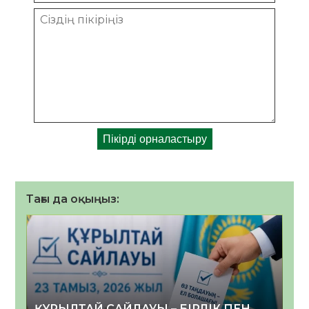
Тағы да оқыңыз:
ҚҰРЫЛТАЙ САЙЛАУЫ – БІРЛІК ПЕН