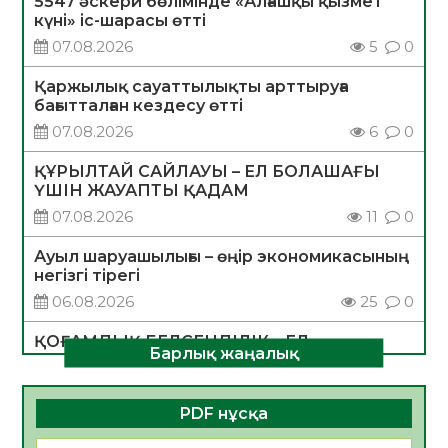
5547 әскери бөлімінде «Алғашқы қызмет
күні» іс-шарасы өтті
07.08.2026
5
0
Қаржылық сауаттылықты арттыруға
бағытталған кездесу өтті
07.08.2026
6
0
ҚҰРЫЛТАЙ САЙЛАУЫ – ЕЛ БОЛАШАҒЫ
ҮШІН ЖАУАПТЫ ҚАДАМ
07.08.2026
11
0
Ауыл шаруашылығы – өңір экономикасының
негізгі тірегі
06.08.2026
25
0
ҚОҒАМДЫҚ БЕЛСЕНДІЛІК – ЕЛ
Барлық жаңалық
ДАМУЫНЫҢ НЕГІЗІ
06.08.2026
23
0
PDF нұсқа
ҚҰРЫЛТАЙ САЙЛАУЫ – БОЛАШАҚҚА
БАСТАР ЖАУАПТЫ ТАҢДАУ