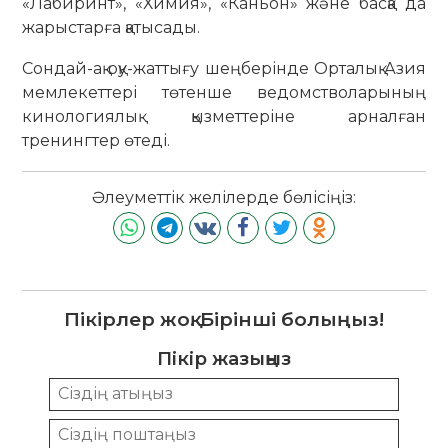
«Лабиринт», «Химия», «Каньон» және басқа да
жарыстарға қатысады.
Сондай-ақ оқу-жаттығу шеңберінде Орталық Азия
мемлекеттері төтенше ведомстволарының
кинологиялық қызметтеріне арналған
тренингтер өтеді.
Әлеуметтік желілерде бөлісіңіз:
Пікірлер жоқ. Бірінші болыңыз!
Пікір жазыңыз