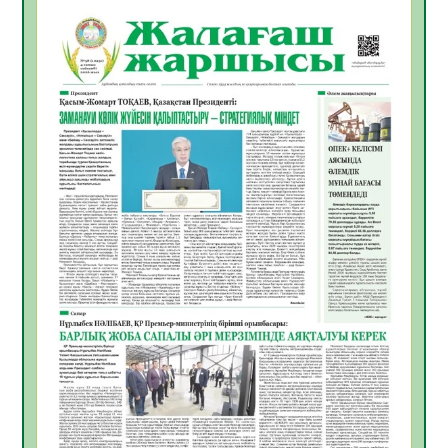
06.08.2026
26
0
Инфекциялық ауруларға қарсы иммундау
жұмыстарының тиімділігі
06.08.2026
27
0
Көкжөтел ауруы туралы
06.08.2026
24
0
АПВ вакцинасы туралы мәлімет
06.08.2026
25
0
Open Air: Қызылорда облысы полиция
департаменті 20 мыңнан астам
көрерменнің қауіпсіздігін қамтамасыз етті
06.08.2026
37
0
ҚЫЗЫЛОРДАДА «САНАЛЫ ҰРПАҚ –
ЖАРҚЫН БОЛАШАҚ» АТТЫ КЕҢЕЙТІЛГЕН
МӘЖІЛІС ӨТТІ