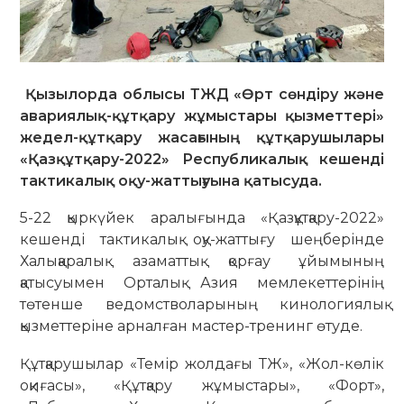
Қызылорда облысы ТЖД «Өрт сөндіру және
авариялық-құтқару жұмыстары қызметтері»
жедел-құтқару жасағының құтқарушылары
«Қазқұтқару-2022» Республикалық кешенді
тактикалық оқу-жаттығуына қатысуда.
5-22 қыркүйек аралығында «Қазқұтқару-2022»
кешенді тактикалық оқу-жаттығу шеңберінде
Халықаралық азаматтық қорғау ұйымының
қатысуымен Орталық Азия мемлекеттерінің
төтенше ведомстволарының кинологиялық
қызметтеріне арналған мастер-тренинг өтуде.
Құтқарушылар «Темір жолдағы ТЖ», «Жол-көлік
оқиғасы», «Құтқару жұмыстары», «Форт»,