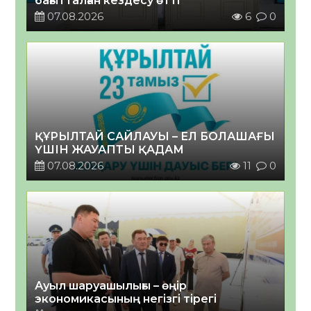
бағытталған кездесу өтті
07.08.2026
6
0
ҚҰРЫЛТАЙ САЙЛАУЫ – ЕЛ БОЛАШАҒЫ
ҮШІН ЖАУАПТЫ ҚАДАМ
07.08.2026
11
0
Ауыл шаруашылығы – өңір
экономикасының негізгі тірегі