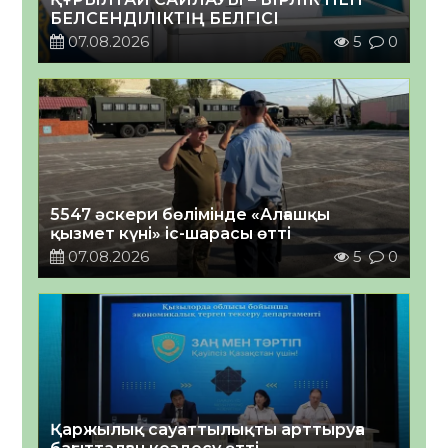
БЕЛСЕНДІЛІКТІҢ БЕЛГІСІ
07.08.2026
5
0
5547 әскери бөлімінде «Алғашқы
қызмет күні» іс-шарасы өтті
07.08.2026
5
0
Қаржылық сауаттылықты арттыруға