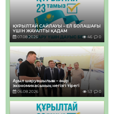
ҚҰРЫЛТАЙ САЙЛАУЫ – ЕЛ БОЛАШАҒЫ
ҮШІН ЖАУАПТЫ ҚАДАМ
07.08.2026
46
0
Ауыл шаруашылығы – өңір
экономикасының негізгі тірегі
06.08.2026
53
0