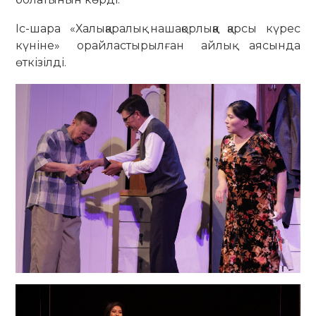
Іс-шара «Халықаралық нашақорлыққа қарсы күрес
күніне» орайластырылған айлық аясында
өткізілді.