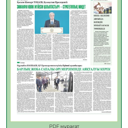
06.08.2026
55
0
Көкжөтел ауруы туралы
06.08.2026
53
0
АПВ вакцинасы туралы мәлімет
06.08.2026
52
0
Open Air: Қызылорда облысы полиция
департаменті 20 мыңнан астам
көрерменнің қауіпсіздігін қамтамасыз етті
06.08.2026
64
0
ҚЫЗЫЛОРДАДА «САНАЛЫ ҰРПАҚ –
ЖАРҚЫН БОЛАШАҚ» АТТЫ КЕҢЕЙТІЛГЕН
МӘЖІЛІС ӨТТІ
05.08.2026
65
0
Қазақстан Орталық Азиядағы көшуге ең
қолайлы ел атанды
05.08.2026
67
0
PDF мұрағат