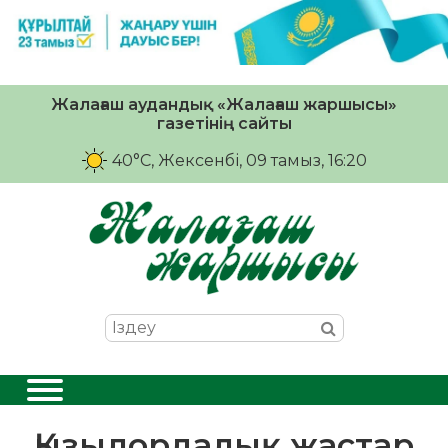
Жалағаш аудандық «Жалағаш жаршысы»
газетінің сайты
40°C
, Жексенбі, 09 тамыз, 16:20
Қызылордалық жастар