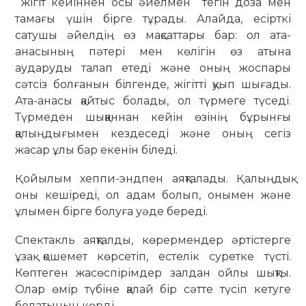
жігіт кейіннен осы әйелмен тегін доза мен
тамағы үшін бірге тұрады. Алайда, есірткі
сатушы әйелдің өз мақсаттары бар: ол ата-
анасының пәтері мен көлігін өз атына
аударуды талап етеді және оның жоспары
сәтсіз болғанын білгенде, жігітті қуып шығады.
Ата-анасы қайтыс болады, ол түрмеге түседі.
Түрмеден шыққаннан кейін өзінің бұрынғы
қалыңдығымен кездеседі және оның сегіз
жасар ұлы бар екенін біледі.
Қойылым хеппи-эндпен аяқталады. Қалыңдық
оны кешіреді, ол адам болып, онымен және
ұлымен бірге болуға уәде береді.
Спектакль аяқталды, көрермендер әртістерге
ұзақ қошемет көрсетіп, естелік суретке түсті.
Көптеген жасөспірімдер залдан ойлы шықты.
Олар өмір түбіне қалай бір сәтте түсіп кетуге
болатынын көрді.