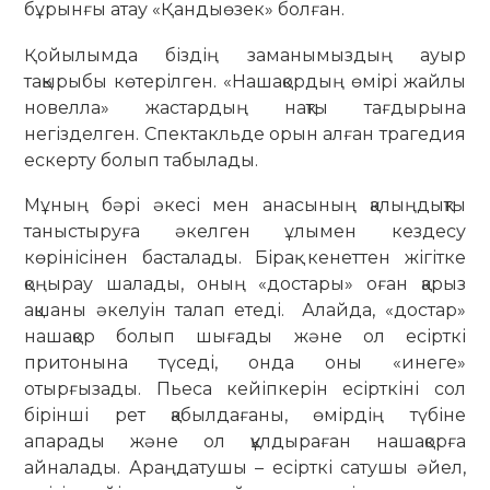
бұрынғы атау «Қандыөзек» болған.
Қойылымда біздің заманымыздың ауыр
тақырыбы көтерілген. «Нашақордың өмірі жайлы
новелла» жастардың нақты тағдырына
негізделген. Спектакльде орын алған трагедия
ескерту болып табылады.
Мұның бәрі әкесі мен анасының қалыңдықты
таныстыруға әкелген ұлымен кездесу
көрінісінен басталады. Бірақ кенеттен жігітке
қоңырау шалады, оның «достары» оған қарыз
ақшаны әкелуін талап етеді. Алайда, «достар»
нашақор болып шығады және ол есірткі
притонына түседі, онда оны «инеге»
отырғызады. Пьеса кейіпкерін есірткіні сол
бірінші рет қабылдағаны, өмірдің түбіне
апарады және ол құлдыраған нашақорға
айналады. Араңдатушы – есірткі сатушы әйел,