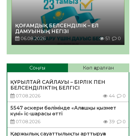
ҚОҒАМДЫҚ БЕЛСЕНДІЛІК – ЕЛ
ДАМУЫНЫҢ НЕГІЗІ
06.08.2026
51
0
Соңғы
Көп қаралған
ҚҰРЫЛТАЙ САЙЛАУЫ – БІРЛІК ПЕН
БЕЛСЕНДІЛІКТІҢ БЕЛГІСІ
07.08.2026
44
0
5547 әскери бөлімінде «Алғашқы қызмет
күні» іс-шарасы өтті
07.08.2026
39
0
Қаржылық сауаттылықты арттыруға