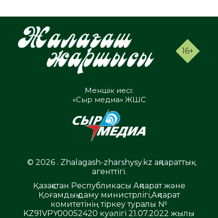
16+
Меншік иесі:
«Сыр медиа» ЖШС
© 2026 . Zhalagash-zharshysy.kz ақпараттық
агенттігі.
Қазақстан Республикасы Ақпарат және
Қоғамдық даму министрлігі,Ақпарат
комитетінің тіркеу туралы №
KZ91VPY00052420 куәлігі 21.07.2022 жылы