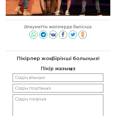
Әлеуметтік желілерде бөлісіңіз:
Пікірлер жоқ. Бірінші болыңыз!
Пікір жазыңыз