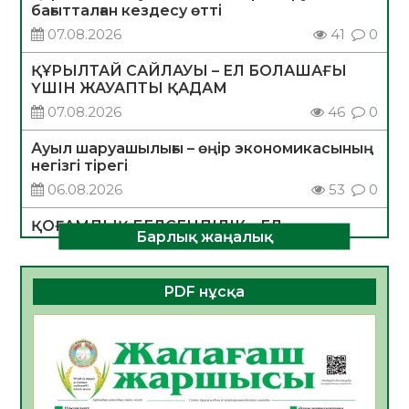
бағытталған кездесу өтті
07.08.2026
41
0
ҚҰРЫЛТАЙ САЙЛАУЫ – ЕЛ БОЛАШАҒЫ
ҮШІН ЖАУАПТЫ ҚАДАМ
07.08.2026
46
0
Ауыл шаруашылығы – өңір экономикасының
негізгі тірегі
06.08.2026
53
0
ҚОҒАМДЫҚ БЕЛСЕНДІЛІК – ЕЛ
Барлық жаңалық
ДАМУЫНЫҢ НЕГІЗІ
06.08.2026
51
0
PDF нұсқа
ҚҰРЫЛТАЙ САЙЛАУЫ – БОЛАШАҚҚА
БАСТАР ЖАУАПТЫ ТАҢДАУ
06.08.2026
53
0
Инфекциялық ауруларға қарсы иммундау
жұмыстарының тиімділігі