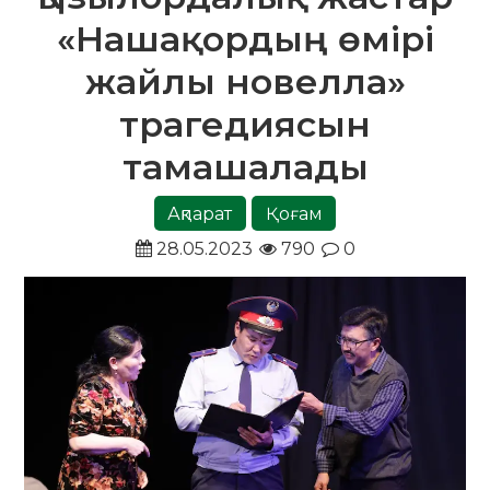
«Нашақордың өмірі
жайлы новелла»
трагедиясын
тамашалады
Ақпарат
Қоғам
28.05.2023
790
0