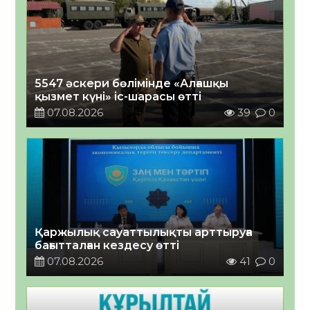
5547 әскери бөлімінде «Алғашқы
қызмет күні» іс-шарасы өтті
07.08.2026
39
0
Қаржылық сауаттылықты арттыруға
бағытталған кездесу өтті
07.08.2026
41
0