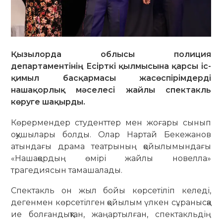
Қызылорда облысы полиция
департаментінің Есірткі қылмысына қарсы іс-
қимыл басқармасы жасөспірімдерді
нашақорлық мәселесі жайлы спектакль
көруге шақырды.
Көрермендер студенттер мен жоғары сынып
оқушылары болды. Олар Нартай Бекежанов
атындағы драма театрының қойылымындағы
«Нашақордың өмірі жайлы новелла»
трагедиясын тамашалады.
Спектакль он жыл бойы көрсетіліп келеді,
дегенмен көрсетілген қойылым үлкен сұранысқа
ие болғандықтан, жаңартылған, спектакльдің