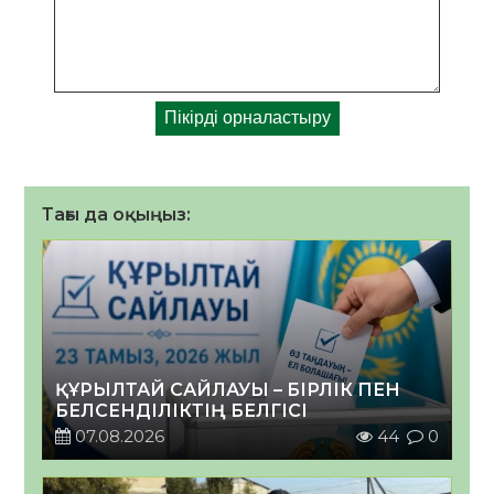
Тағы да оқыңыз:
ҚҰРЫЛТАЙ САЙЛАУЫ – БІРЛІК ПЕН
БЕЛСЕНДІЛІКТІҢ БЕЛГІСІ
07.08.2026
44
0