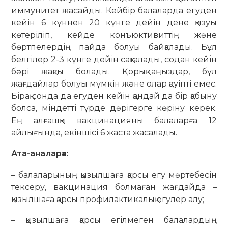
иммунитет жасайды. Кейбір балаларда егуден
кейін 6 күннен 20 күнге дейін дене қызуы
көтеріліп, кейде конъюктивиттің және
бөртпелердің пайда болуы байқалады. Бұл
белгілер 2-3 күнге дейін сақталады, содан кейін
бәрі жақсы болады. Қорықпаңыздар, бұл
жағдайлар болуы мүмкін және олар қауіпті емес.
Бірақ сонда да егуден кейін қандай да бір қабыну
болса, міндетті түрде дәрігерге көріну керек.
Ең алғашқы вакцинацияны балаларға 12
айлығында, екіншісі 6 жаста жасалады.
Ата-аналарға:
– балаларының қызылшаға қарсы егу мәртебесін
тексеру, вакцинация болмаған жағдайда –
қызылшаға қарсы профилактикалық егулер алу;
– қызылшаға қарсы егілмеген балалардың