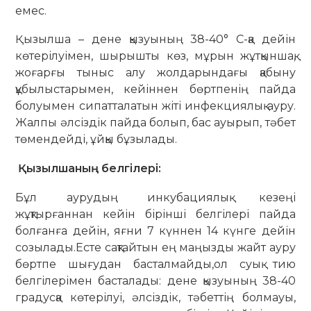
емес.
Қызылша – дене қызуының 38-40° С-қа дейін
көтерілуімен, шырышты көз, мұрын жұтқыншақ,
жоғарғы тыныс алу жолдарындағы қабыну
құбылыстарымен, кейіннен бөртпенің пайда
болуымен сипатталатын жіті инфекциялық ауру.
Жалпы әлсіздік пайда болып, бас ауырып, тәбет
төмендейді, ұйқы бұзылады.
Қызылшаның белгілері:
Бұл аурудың инкубациялық кезеңі
жұқтырғаннан кейін бірінші белгілері пайда
болғанға дейін, яғни 7 күннен 14 күнге дейін
созылады.Есте сақтайтын ең маңызды жайт ауру
бөртпе шығудан басталмайды,ол суық тию
белгілерімен басталады: дене қызуының 38-40
градусқа көтерілуі, әлсіздік, тәбеттің болмауы,