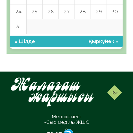
24
25
26
27
28
29
30
31
« Шілде
Қыркүйек »
16+
Меншік иесі:
«Сыр медиа» ЖШС