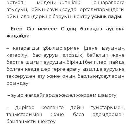
әртүрлі мәдени-көпшілік іс-шараларға
қатысуын, ойын-сауық сауда орталықтарындағы
ойын алаңдарына баруын шектеу
ұсынылады
.
Егер Сіз немесе Сіздің балаңыз ауырған
жағдайда:
– катаралды құбылыстармен (дене қызуының
көтерілуі, бас ауруы, әлсіздік) байқалып және
бөртпе шығып аурудың бірінші белгілері пайда
болған кезде дәрігерге қаралу, қызылша ауруына
тексеруден өту және оның барлық нұсқауларын
орындау;
– ауыр жағдайларда жедел жәрдем шақырту;
– дәрігер келгенге дейін туыстарымен,
таныстарымен және басқа адамдармен
байланысты шектеу;