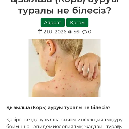
туралы не білесіз?
Ақпарат
Қоғам
21.01.2026
561
0
Қызылша (Корь) ауруы туралы не білесіз?
Қазіргі кезде қызылша сияқты инфекциялық ауру
бойынша эпидемиологиялық жағдай тұрақты