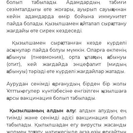
болып табылады. Адамдардың табиғи
сезімталдығы өте жоғары, ауырып сауыққаннан
кейін адамдарда өмір бойына иммунитет
пайда болады. Қызылшамен қайталап сырқаттану
жағдайы өте сирек кездеседі.
Қызылшамен сырқаттанған кезде күрделі
асқынулар пайда болуы мүмкін. Оларға өкпенің
қабынуы (пневмония), орта құлақтың қабынуы
(отит), кей жағдайда энцефалит (мидың
қабынуы) тәрізді өте күрделі жағдайлар жатады.
Аурудан сенімді қорғанудың бірден бір жолы
Ұлттық егулер күнтізбесіне енгізілген қызылшаға
қарсы вакцинация болып табылады.
Қызылшаның алдын алу:
алдын алудың ең
тиімді және сенімді әдісі вакцинация болып
табылады. Қылылшадан егу вирусты жасанды
жолмен тоқтату, нәтижесінде ағза өзін қорғайтын