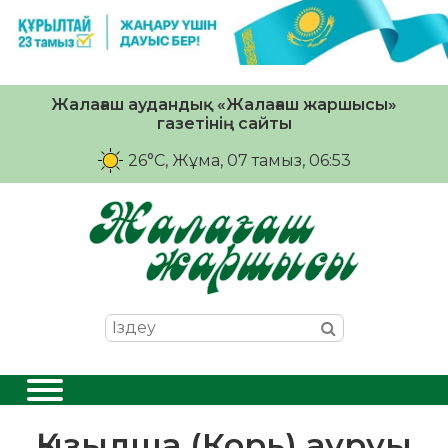
Жалағаш аудандық «Жалағаш жаршысы»
газетінің сайты
26°C
, Жұма, 07 тамыз, 06:53
Қызылша (Корь) ауруы