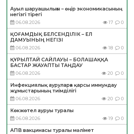
Ауыл шаруашылығы – өңір экономикасының
негізгі тірегі
06.08.2026
17
0
ҚОҒАМДЫҚ БЕЛСЕНДІЛІК – ЕЛ
ДАМУЫНЫҢ НЕГІЗІ
06.08.2026
18
0
ҚҰРЫЛТАЙ САЙЛАУЫ – БОЛАШАҚҚА
БАСТАР ЖАУАПТЫ ТАҢДАУ
06.08.2026
20
0
Инфекциялық ауруларға қарсы иммундау
жұмыстарының тиімділігі
06.08.2026
20
0
Көкжөтел ауруы туралы
06.08.2026
19
0
АПВ вакцинасы туралы мәлімет