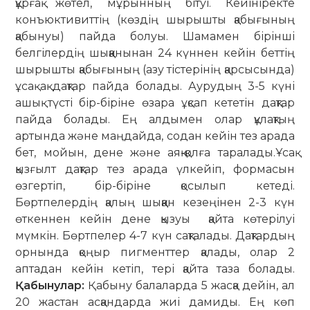
құрғақ жөтел, мұрынның бітуі. Кейініректе
конъюктивиттің (көздің шырышты қабығының
қабынуы) пайда болуы. Шамамен бірінші
белгілердің шыққанынан 24 күннен кейін беттің
шырышты қабығының (азу тістерінің қарсысында)
ұсақ ақ дақтар пайда болады. Аурудың 3-5 күні
ашық түсті бір-біріне өзара ұқсап кететін дақтар
пайда болады. Ең алдымен олар құлақтың
артында және маңдайда, содан кейін тез арада
бет, мойын, дене және аяқ-қолға таралады.Ұсақ
қызғылт дақтар тез арада үлкейіп, формасын
өзгертіп, бір-біріне қосылып кетеді.
Бөртпелердің қалың шыққан кезеңінен 2-3 күн
өткеннен кейін дене қызуы қайта көтерілуі
мүмкін. Бөртпелер 4-7 күн сақталады. Дақтардың
орнында қоңыр пигменттер қалады, олар 2
аптадан кейін кетіп, тері қайта таза болады.
Қабынулар:
Қабыну балаларда 5 жасқа дейін, ал
20 жастан асқандарда жиі дамиды. Ең көп