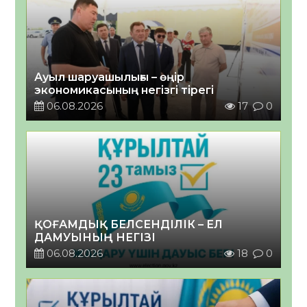
Ауыл шаруашылығы – өңір
экономикасының негізгі тірегі
06.08.2026
17
0
ҚОҒАМДЫҚ БЕЛСЕНДІЛІК – ЕЛ
ДАМУЫНЫҢ НЕГІЗІ
06.08.2026
18
0