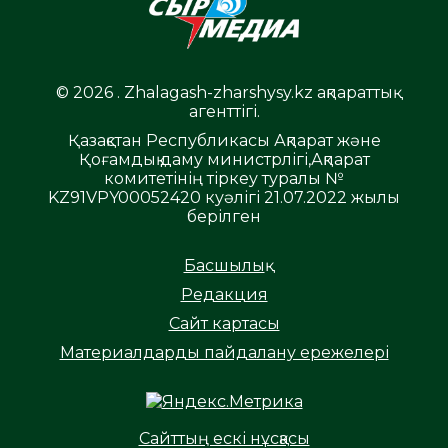
© 2026 . Zhalagash-zharshysy.kz ақпараттық
агенттігі.
Қазақстан Республикасы Ақпарат және
Қоғамдық даму министрлігі,Ақпарат
комитетінің тіркеу туралы №
KZ91VPY00052420 куәлігі 21.07.2022 жылы
берілген
Басшылық
Редакция
Сайт картасы
Материалдарды пайдалану ережелері
Сайттың ескі нұсқасы