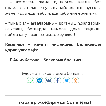
– жөтелген және түшкірген кезде бет
орамалды немесе сулықты пайдаланып, ауызды
және мұрынды жабу, қолды сабынмен жиі жуу;
– тыныс алу ағзаларының қорғаныш құралдарын
(мысалы, бетперде немесе дәке таңғыш)
пайдалану – өзін өзі емдемеу қажет!
Қызылша – қауіпті инфекция. Балаңызды
қорғап үлгеріңіз!
Г.Айымбетова – басқарма басшысы
Әлеуметтік желілерде бөлісіңіз:
Пікірлер жоқ. Бірінші болыңыз!