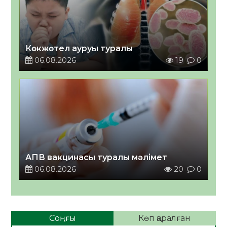
Көкжөтел ауруы туралы
06.08.2026
19
0
АПВ вакцинасы туралы мәлімет
06.08.2026
20
0
Соңғы
Көп қаралған