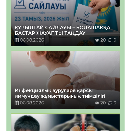
ҚҰРЫЛТАЙ САЙЛАУЫ – БОЛАШАҚҚА
БАСТАР ЖАУАПТЫ ТАҢДАУ
06.08.2026
20
0
Инфекциялық ауруларға қарсы
иммундау жұмыстарының тиімділігі
06.08.2026
20
0