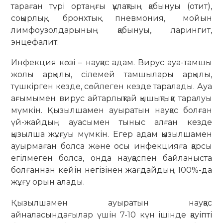
тараған түрі ортаңғы құлақтың қабынуы (отит),
соқырлық, бронхтық пневмония, мойын
лимфоузолдарының қабынуы, ларингит,
энцефалит.
Инфекция көзі – науқас адам. Вирус ауа-тамшы
жолы арқылы, сілемей тамшылары арқылы,
түшкірген кезде, сөйлеген кезде таралады. Ауа
ағымымен вирус айтарлықтай қышықтықққа таралуы
мүмкін. Қызылшамен ауыратын науқас болған
үй-жайдың ауасымен тыныс алған кезде
қызылша жұғуы мүмкін. Егер адам қызылшамен
ауырмаған болса және осы инфекцияға қарсы
егілмеген болса, онда науқаспен байланыста
болғаннан кейін негізінен жағдайдың 100%-да
жұғу орын алады.
Қызылшамен ауыратын науқас
айналасындағылар үшін 7-10 күн ішінде қауіпті