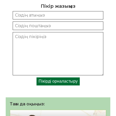
Пікір жазыңыз
Тағы да оқыңыз: