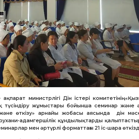
ақпарат министрлігі Дін істері комитетінің«Қы
 түсіндіру жұмыстары бойынша семинар және ә
және өткізу» арнайы жобасы аясында дін мәс
 рухани-адамгершілік құндылықтарды қалыптасты
минарлар мен әртүрлі форматтағы 21 іс-шара өткізд