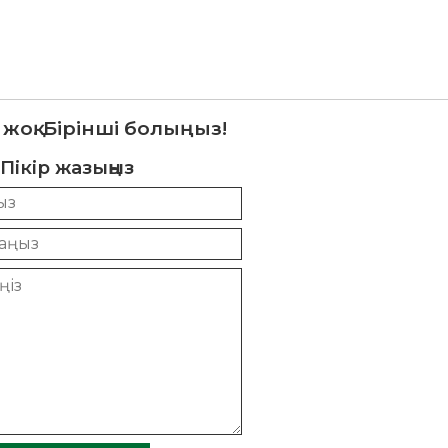
 жоқ. Бірінші болыңыз!
Пікір жазыңыз