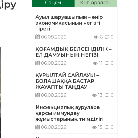
іру
Соңғы
Көп қаралған
Ауыл шаруашылығы – өңір
экономикасының негізгі
тірегі
06.08.2026
6
0
ҚОҒАМДЫҚ БЕЛСЕНДІЛІК –
ЕЛ ДАМУЫНЫҢ НЕГІЗІ
06.08.2026
11
0
ҚҰРЫЛТАЙ САЙЛАУЫ –
БОЛАШАҚҚА БАСТАР
ЖАУАПТЫ ТАҢДАУ
06.08.2026
13
0
Инфекциялық ауруларға
қарсы иммундау
жұмыстарының тиімділігі
06.08.2026
15
0