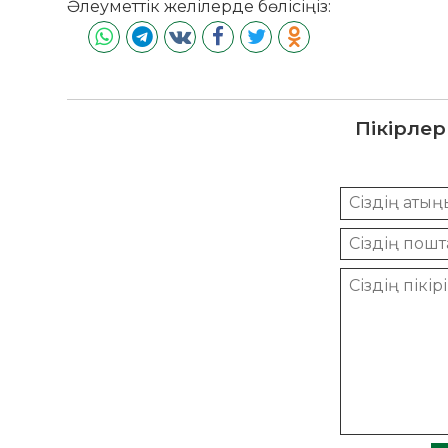
Әлеуметтік желілерде бөлісіңіз:
Пікірлер