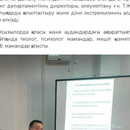
 департаментінің директоры, әлеуметтану ғ.к. Т.
ылықтарды қалыптастыру және діни экстремизмнің а
 өткізді.
ызылорда қаласы және аудандардағы ақпараттық-тү
тқанда теолог, психолог мамандар, мешіт қызметк
.б. мамандар қатысты.