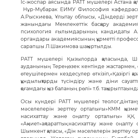
Іс-жоспар аясында РАТТ мүшелері Астана қ
Нұр-Мүбарак ЕИМУ Философия кафедрасы
А.Рыскиева, Ұлытау облысы, «Діндерді зе
жанындағы Мемлекеттік басқару академ
психология ғылымдарының кандидаты А.А
органдары академиясының құрметті професс
сарапшы Л.Шакимова шақыртылды.
РАТТ мүшелері Қызылорда қаласында, Ш
ауданының Тереңөзек кентінде жастармен,
өтеушілермен кездесулер өткізіп,«Қазіргі қ
құндылықтарды түсіндіру және діни сауат
қоғамдағы қыз баланың рөлі» т.б. тақырыптаынд
Осы күндері РАТТ мүшелері теолог,дінт
мәселелерін зерттеу орталығы»КММ қызмет
насихаттау және оңалту орталығы» ҚҚ ө
«Ақниет»ақпараттық насихаттау және оңалт
Шымкент қаласы, «Дін мәселелерін зерттеу о