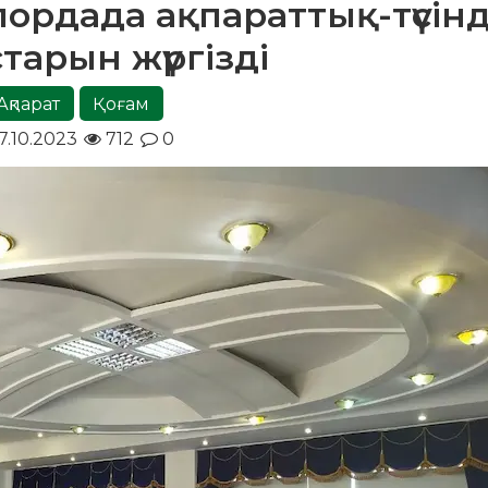
ордада ақпараттық-түсінд
тарын жүргізді
Ақпарат
Қоғам
7.10.2023
712
0