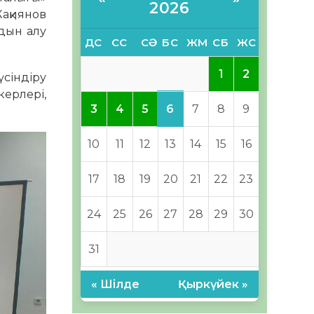
2026
Жақиянов
лдын алу
ДС
СС
СӘ
БС
ЖМ
СБ
ЖС
1
2
сіндіру
ерлері,
6
3
4
5
7
8
9
10
11
12
13
14
15
16
17
18
19
20
21
22
23
24
25
26
27
28
29
30
31
« Шілде
Қыркүйек »