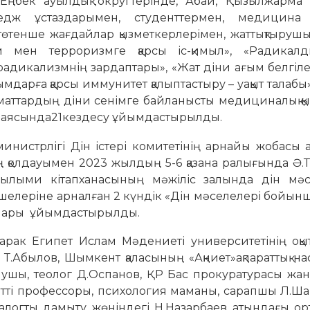
 Еңбек ауылдық округтерінде, Абай, Қызылжарма 
ледж ұстаздарымен, студенттермен, медицина
 төтенше жағдайлар қызметкерлерімен, жаттықтыру
 мен терроризмге қарсы іс-қимыл», «Радикал
радикализмнің зардаптары», «Жат діни ағым белгіле
мдарға қарсы иммунитет қалыптастыру – уақыт талабы»,
Азаматтардың діни сенімге байланысты медициналық қ
ар аясында21кездесу ұйымдастырылды.
министрлігі Дін істері комитетінің арнайы жобасы
ң қолдауымен 2023 жылдың 5-6 қазана ралығында Ә.
ылыми кітапханасының мәжіліс залында дін мәс
үшелеріне арналған 2 күндік «Дін мәселелері бойынша
инары ұйымдастырылды.
рак Египет Ислам Мәдениеті университетінің оқы
Т.Абылов, Шымкент қаласының «Ақниет»ақпараттық на
нушы, теолог Д.Оспанов, ҚР Бас прокуратурасы жа
метті профессоры, психология маманы, сарапшы Л.Ш
алогты дамыту жөніндегі Н.Назарбаев атындағы ор