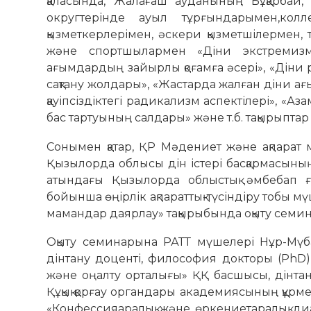
қаласында, Жалағаш ауданының Бұқарбай,
округтерінде ауыл тұрғындарымен,кол
қызметкерлерімен, әскери қызметшілермен,
және спортшылармен «Діни экстремизм
ағымдардың зайырлы қоғамға әсері», «Діни 
сақтану жолдары», «Жастарда жалған діни ағы
қауіпсіздіктегі радикализм аспектілері», «
бас тартуының салдары» және т.б. тақырыпт
Сонымен қатар, ҚР Мәдениет және ақпарат 
Қызылорда облысы дін істері басқармасыны
атындағы Қызылорда облыстық әмбебап ғ
бойынша өңірлік ақпараттық-түсіндіру тобы м
мамандар даярлау» тақырыбында оқыту сем
Оқыту семинарына РАТТ мүшелері Нұр-Мүба
дінтану доценті, философия докторы (PhD) 
және оңалту орталығы» ҚҚ басшысы, дінта
Құқық қорғау органдары академиясының құр
«Конфессияаралық және өркениетаралық ди