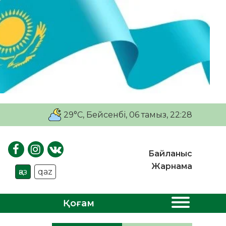
29°C
, Бейсенбі, 06 тамыз, 22:28
Байланыс
Жарнама
қаз
qaz
Қоғам