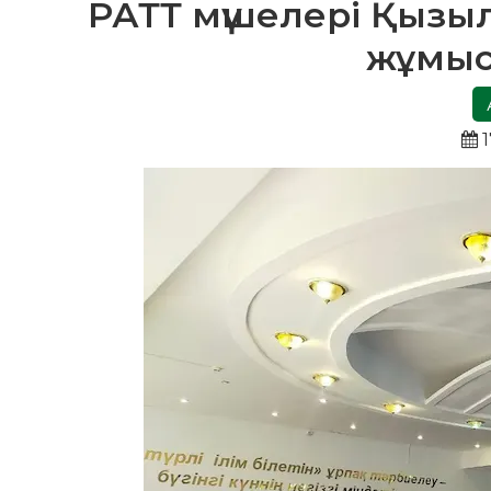
РАТТ мүшелері Қызыл
жұмыс
1