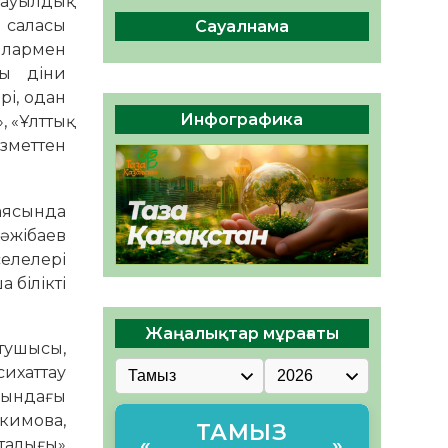
ауылдық
ы жаңа Құрылтай үшін дауыс
 саласы
беруге дайын
Сауалнама
шылармен
05.08.2026
28
0
ды діни
ӘРБІР ДАУЫС – ҚОҒАМ
рі, одан
ДАМУЫНА ҚОСЫЛҒАН
Инфографика
 «Ұлттық
ҮЛЕС
ызметтен
05.08.2026
34
0
 аясында
Тәжібаев
елелері
 білікті
Жаңалықтар мұрағаты
тушысы,
сихаттау
нындағы
акимова,
ТАМЫЗ
«
»
талығы»