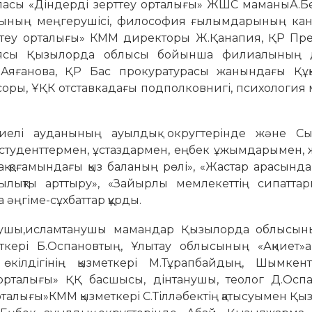
аласы «Діндерді зерттеу орталығы» ЖШС маманыА.Б
ның меңгерушісі, философия ғылымдарының ка
рттеу орталығы» КММ директоры Ж.Қанапия, ҚР Пре
иясы Қызылорда облысы бойынша филиалының д
яғанова, ҚР Бас прокуратурасы жанындағы Құқық
оры, ҰҚК отставкадағы подполковнигі, психология
иелі ауданының ауылдық округтерінде және С
 студенттермен, ұстаздармен, еңбек ұжымдарымен, 
азақ қоғамындағы қыз баланың рөлі», «Жастар арасынд
тылықты арттыру», «Зайырлы мемлекеттің сипатта
а әңгіме-сұхбаттар құрды.
анушы,исламтанушы мамандар Қызылорда облысын
кері Б.Оспановтың, Ұлытау облысының «Ақниет»ақп
кілдігінің қызметкері М.Тұрапбайдың, Шымкент
у орталығы» ҚҚ басшысы, дінтанушы, теолог Д.Осп
рталығы»КММ қызметкері С.Тілләбектің қатысуымен Қ