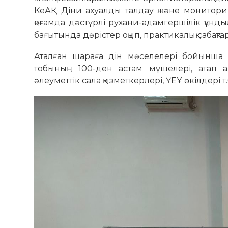
КеАҚ Діни ахуалды талдау және мониторинг
қоғамда дәстүрлі рухани-адамгершілік құнд
бағытында дәрістер оқып, практикалық сабақтар
Аталған шараға дін мәселелері бойынша Қ
тобының 100-ден астам мүшелері, атап ай
әлеуметтік сала қызметкерлері, ҮЕҰ өкілдері т