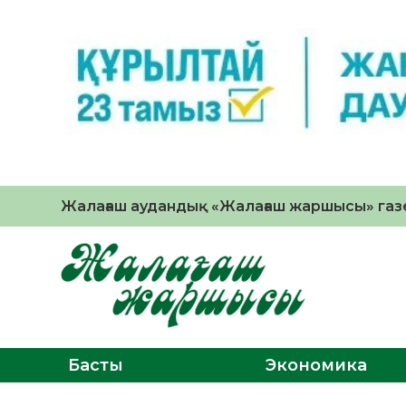
Жалағаш аудандық «Жалағаш жаршысы» газе
Басты
Экономика