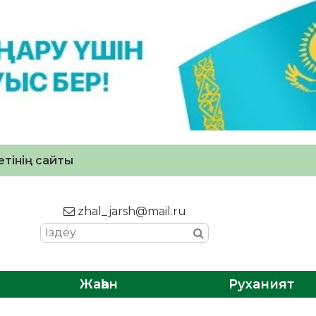
тінің сайты
zhal_jarsh@mail.ru
Жаһан
Руханият