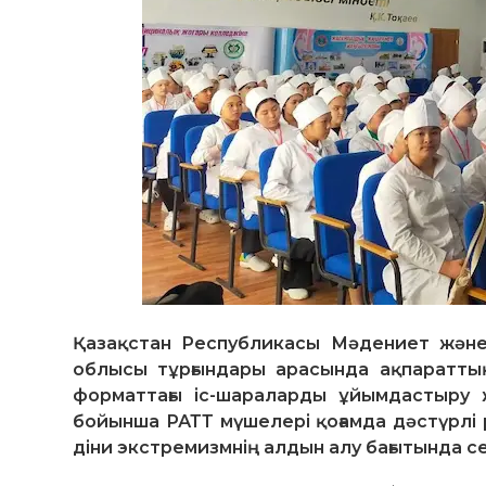
Қазақстан Республикасы Мәдениет және 
облысы тұрғындары арасында ақпараттық
форматтағы іс-шараларды ұйымдастыру 
бойынша РАТТ мүшелері қоғамда дәстүрлі
діни экстремизмнің алдын алу бағытында се