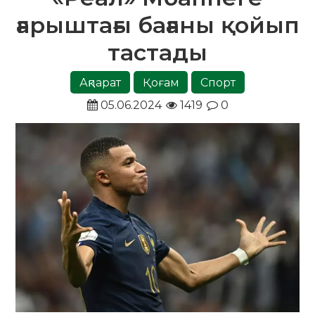
ғарыштағы бағаны қойып
тастады
Ақпарат
Қоғам
Спорт
05.06.2024
1419
0