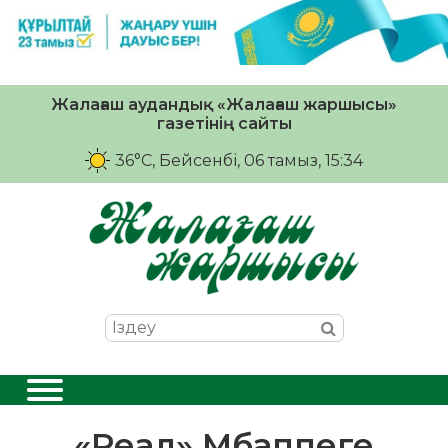
Жалағаш аудандық «Жалағаш жаршысы»
газетінің сайты
36°C
, Бейсенбі, 06 тамыз, 15:34
«Реал» Мбаппеге