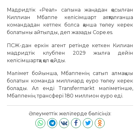
Мадридтік «Реал» сапына жаңадан қосылған
Киллиан Мбаппе келісімшарт аяқталғанша
командадан кетпек болса қанша төлеу керек
болатыны айтылды, деп жазады Cope.es.
ПСЖ-дан еркін агент ретінде кеткен Килиан
мадридтік клубпен 2029 жылға дейін
келісімшартқа қол қойды.
Мәлімет бойынша, Мбаппенің сатып алмақшы
болатын команда миллиард еуро төлеу керек
болады. Ал енді Transfermarkt мәліметінше,
Мбаппенің трансфері 180 миллион еуро еді.
Әлеуметтік желілерде бөлісіңіз: