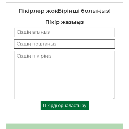
Пікірлер жоқ. Бірінші болыңыз!
Пікір жазыңыз