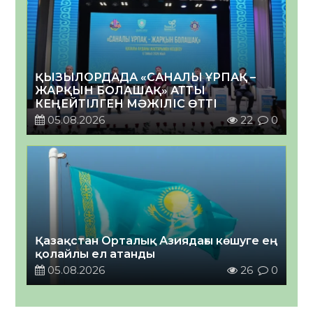
ҚЫЗЫЛОРДАДА «САНАЛЫ ҰРПАҚ –
ЖАРҚЫН БОЛАШАҚ» АТТЫ
КЕҢЕЙТІЛГЕН МӘЖІЛІС ӨТТІ
05.08.2026
22
0
Қазақстан Орталық Азиядағы көшуге ең
қолайлы ел атанды
05.08.2026
26
0