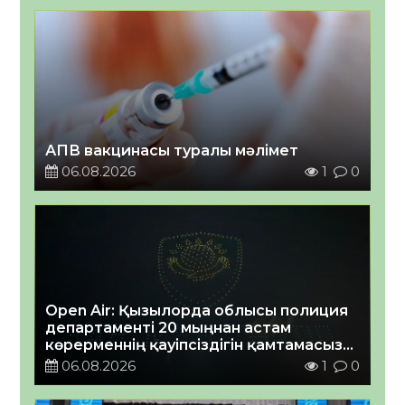
АПВ вакцинасы туралы мәлімет
06.08.2026
1
0
Open Air: Қызылорда облысы полиция
департаменті 20 мыңнан астам
көрерменнің қауіпсіздігін қамтамасыз
етті
06.08.2026
1
0