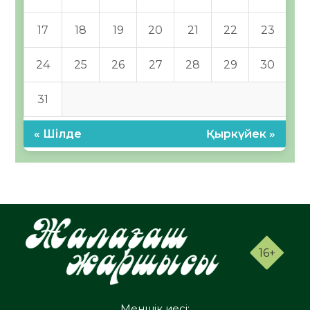
17
18
19
20
21
22
23
24
25
26
27
28
29
30
31
« Шілде
Қыркүйек »
16+
Меншік иесі: