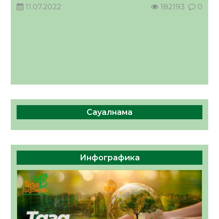
11.07.2022
182193
0
Сауалнама
Инфографика