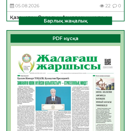
05.08.2026
22
0
Қазақстан Орталық Азиядағы көшуге ең
Барлық жаңалық
қолайлы ел атанды
05.08.2026
26
0
PDF нұсқа
Өрт қауіпсіздігі талаптарын сақтау – әр
азаматтың міндеті
05.08.2026
26
0
Руслан Рүстемұлы облыс әкімінің
кеңесшісі болып тағайындалды
05.08.2026
22
0
Цифрландыру саласын дамыту аясында
салынатын жаңа орталықтың жобасы
талқыланды
05.08.2026
21
0
Алғашқы цифрлық жасанды интеллект
құралдарының таныстырылымы өтті