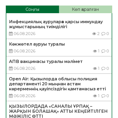
Соңғы
Көп қаралған
Инфекциялық ауруларға қарсы иммундау
жұмыстарының тиімділігі
06.08.2026
2
0
Көкжөтел ауруы туралы
06.08.2026
1
0
АПВ вакцинасы туралы мәлімет
06.08.2026
1
0
Open Air: Қызылорда облысы полиция
департаменті 20 мыңнан астам
көрерменнің қауіпсіздігін қамтамасыз етті
06.08.2026
1
0
ҚЫЗЫЛОРДАДА «САНАЛЫ ҰРПАҚ –
ЖАРҚЫН БОЛАШАҚ» АТТЫ КЕҢЕЙТІЛГЕН
МӘЖІЛІС ӨТТІ