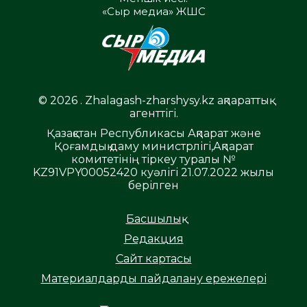
«Сыр медиа» ЖШС
© 2026 . Zhalagash-zharshysy.kz ақпараттық
агенттігі.
Қазақстан Республикасы Ақпарат және
Қоғамдық даму министрлігі,Ақпарат
комитетінің тіркеу туралы №
KZ91VPY00052420 куәлігі 21.07.2022 жылы
берілген
Басшылық
Редакция
Сайт картасы
Материалдарды пайдалану ережелері