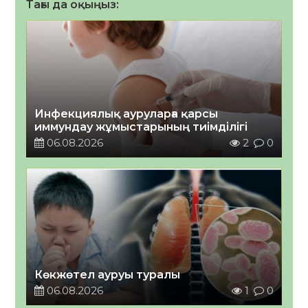
Тағы да оқыңыз:
Инфекциялық ауруларға қарсы
иммундау жұмыстарының тиімділігі
06.08.2026
2
0
Көкжөтел ауруы туралы
06.08.2026
1
0