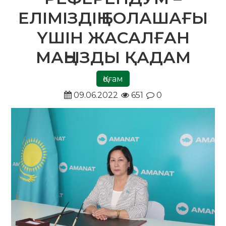
ЕЛІМІЗДІҢ БОЛАШАҒЫ
ҮШІН ЖАСАЛҒАН
МАҢЫЗДЫ ҚАДАМ
Қоғам
09.06.2022
651
0