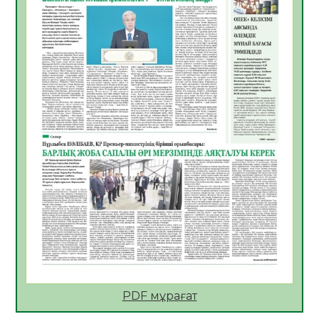
Көкжөтел ауруы туралы
06.08.2026
32
0
АПВ вакцинасы туралы мәлімет
06.08.2026
32
0
Open Air: Қызылорда облысы полиция
департаменті 20 мыңнан астам
көрерменнің қауіпсіздігін қамтамасыз етті
06.08.2026
42
0
ҚЫЗЫЛОРДАДА «САНАЛЫ ҰРПАҚ –
ЖАРҚЫН БОЛАШАҚ» АТТЫ КЕҢЕЙТІЛГЕН
МӘЖІЛІС ӨТТІ
05.08.2026
44
0
Қазақстан Орталық Азиядағы көшуге ең
қолайлы ел атанды
05.08.2026
44
0
PDF мұрағат