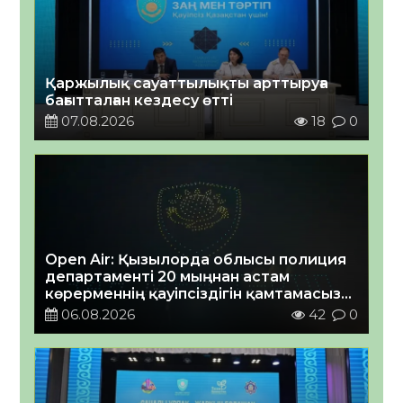
Қаржылық сауаттылықты арттыруға
бағытталған кездесу өтті
07.08.2026
18
0
Open Air: Қызылорда облысы полиция
департаменті 20 мыңнан астам
көрерменнің қауіпсіздігін қамтамасыз
етті
06.08.2026
42
0