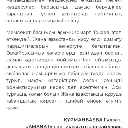
мамандарымен кездесулер өткізілді. Келелі
кездесулер барысында дауыс берушілер
тарапынан түскен ұсыныстар партияның
орталық аппаратына жіберілді.
Мемлекет басшысы Қасым-Жомарт Тоқаев атап
өткендей, Жаңа Қазақстанды құру елді дамыту
парадигмаларын өзгертуге бағытталған.
Әрқайсысымыз өзгерістерді өзімізден бастап,
жаман әдеттерден бойымыз бен ойымызды
алшақтатып, елдің түп тамырына балта шабатын
сыбайлас жемқорлыққа табанды түрде қарсы
тұрып, нақты өзгерістірге деген сенімді
орнықтыруымыз керек деп есептеймін. Осы
тұрғыда, қоғам болып Жаңа Қазақстанды құруда
табандылық көрсетіп, тынбай еңбек етуіміз
қажет.
ҚҰРМАНБАЕВА Гүлзат,
«AMANAT» партиясы атынан сайланған