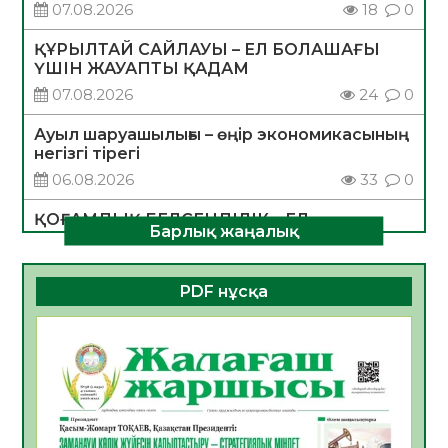
07.08.2026
18
0
ҚҰРЫЛТАЙ САЙЛАУЫ – ЕЛ БОЛАШАҒЫ
ҮШІН ЖАУАПТЫ ҚАДАМ
07.08.2026
24
0
Ауыл шаруашылығы – өңір экономикасының
негізгі тірегі
06.08.2026
33
0
ҚОҒАМДЫҚ БЕЛСЕНДІЛІК – ЕЛ
Барлық жаңалық
ДАМУЫНЫҢ НЕГІЗІ
06.08.2026
31
0
PDF нұсқа
ҚҰРЫЛТАЙ САЙЛАУЫ – БОЛАШАҚҚА
БАСТАР ЖАУАПТЫ ТАҢДАУ
06.08.2026
34
0
Инфекциялық ауруларға қарсы иммундау
жұмыстарының тиімділігі
06.08.2026
34
0