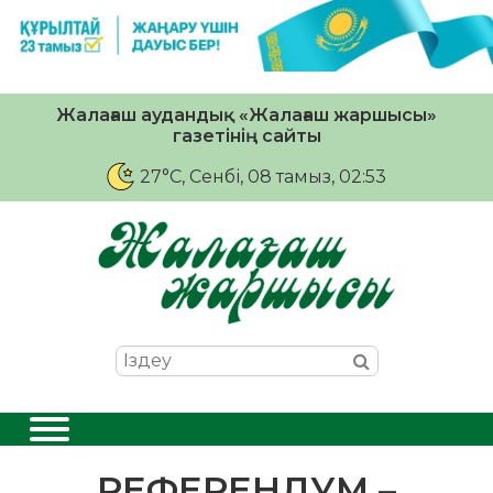
Жалағаш аудандық «Жалағаш жаршысы»
газетінің сайты
27°C
, Сенбі, 08 тамыз, 02:53
РЕФЕРЕНДУМ –