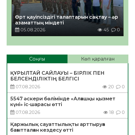
Өрт қауіпсіздігі талаптарын сақтау – әр
азаматтың міндеті
05.08.2026
45
0
Соңғы
Көп қаралған
ҚҰРЫЛТАЙ САЙЛАУЫ – БІРЛІК ПЕН
БЕЛСЕНДІЛІКТІҢ БЕЛГІСІ
07.08.2026
20
0
5547 әскери бөлімінде «Алғашқы қызмет
күні» іс-шарасы өтті
07.08.2026
18
0
Қаржылық сауаттылықты арттыруға
бағытталған кездесу өтті