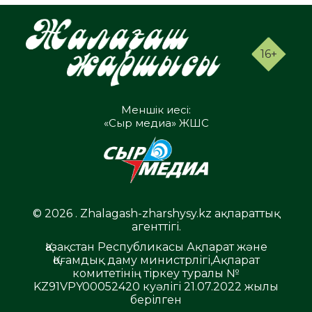
16+
Меншік иесі:
«Сыр медиа» ЖШС
© 2026 . Zhalagash-zharshysy.kz ақпараттық
агенттігі.
Қазақстан Республикасы Ақпарат және
Қоғамдық даму министрлігі,Ақпарат
комитетінің тіркеу туралы №
KZ91VPY00052420 куәлігі 21.07.2022 жылы
берілген