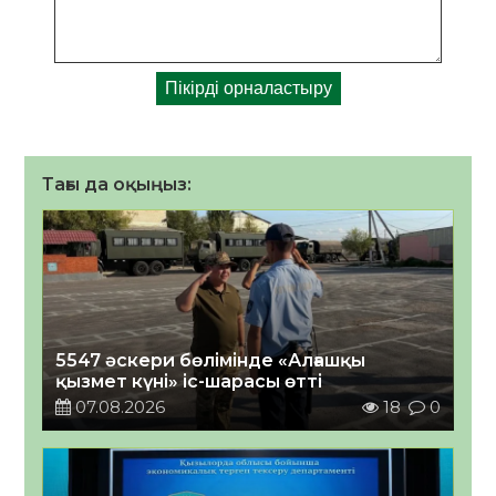
Тағы да оқыңыз:
5547 әскери бөлімінде «Алғашқы
қызмет күні» іс-шарасы өтті
07.08.2026
18
0