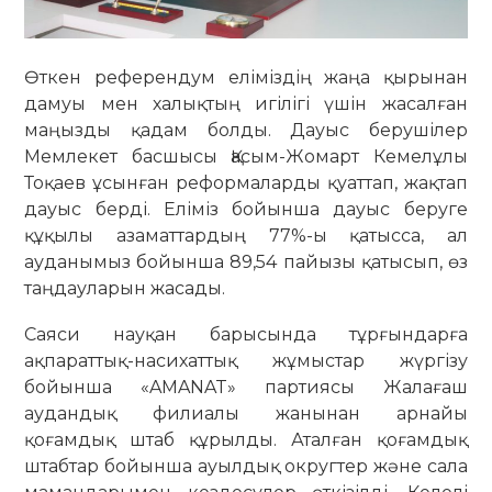
Өткен референдум еліміздің жаңа қырынан
дамуы мен халықтың игілігі үшін жасалған
маңызды қадам болды. Дауыс берушілер
Мемлекет басшысы Қасым-Жомарт Кемелұлы
Тоқаев ұсынған реформаларды қуаттап, жақтап
дауыс берді. Еліміз бойынша дауыс беруге
құқылы азаматтардың 77%-ы қатысса, ал
ауданымыз бойынша 89,54 пайызы қатысып, өз
таңдауларын жасады.
Саяси науқан барысында тұрғындарға
ақпараттық-насихаттық жұмыстар жүргізу
бойынша «AMANAT» партиясы Жалағаш
аудандық филиалы жанынан арнайы
қоғамдық штаб құрылды. Аталған қоғамдық
штабтар бойынша ауылдық округтер және сала