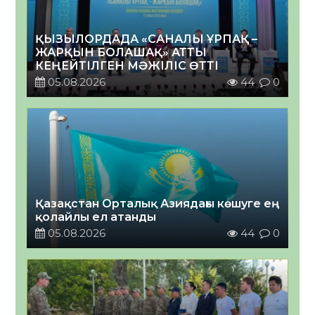
ҚЫЗЫЛОРДАДА «САНАЛЫ ҰРПАҚ –
ЖАРҚЫН БОЛАШАҚ» АТТЫ
КЕҢЕЙТІЛГЕН МӘЖІЛІС ӨТТІ
05.08.2026
44
0
Қазақстан Орталық Азиядағы көшуге ең
қолайлы ел атанды
05.08.2026
44
0