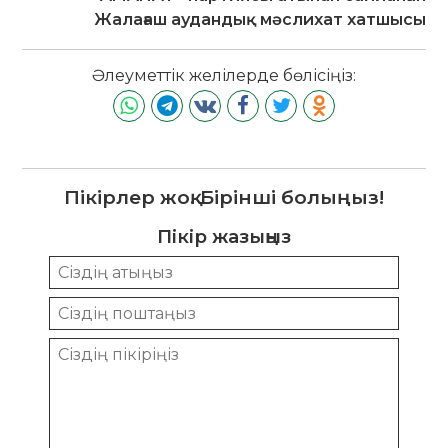
Жалағаш аудандық мәслихат хатшысы
Әлеуметтік желілерде бөлісіңіз:
Пікірлер жоқ. Бірінші болыңыз!
Пікір жазыңыз