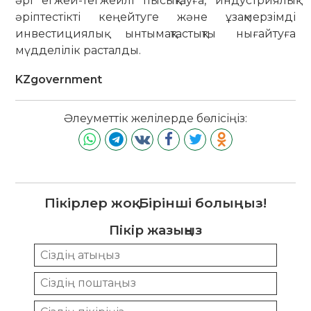
әрі егжей-тегжейлі пысықтауға, индустриялық
әріптестікті кеңейтуге және ұзақмерзімді
инвестициялық ынтымақтастықты нығайтуға
мүдделілік расталды.
KZgovernment
Әлеуметтік желілерде бөлісіңіз:
Пікірлер жоқ. Бірінші болыңыз!
Пікір жазыңыз