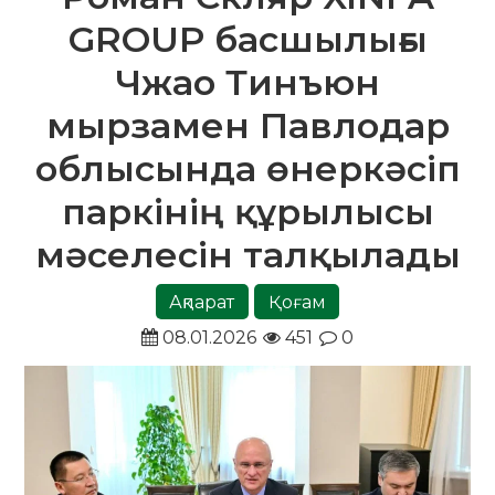
GROUP басшылығы
Чжао Тинъюн
мырзамен Павлодар
облысында өнеркәсіп
паркінің құрылысы
мәселесін талқылады
Ақпарат
Қоғам
08.01.2026
451
0