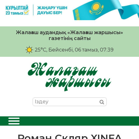
Жалағаш аудандық «Жалағаш жаршысы»
газетінің сайты
25°C
, Бейсенбі, 06 тамыз, 07:39
Роман Скляр XINFA