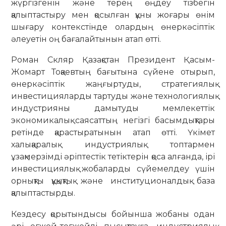
жүргізгенін және терең өңдеу тізбегін
қалыптастыру мен қосылған құны жоғары өнім
шығару контекстінде олардың өнеркәсіптік
әлеуетін оң бағалайтынын атап өтті.
Роман Скляр Қазақстан Президент Қасым-
Жомарт Тоқаевтың бағытына сүйене отырып,
өнеркәсіптік жаңғыртуды, стратегиялық
инвестицияларды тартуды және технологиялық
индустрияны дамытуды мемлекеттік
экономикалық саясаттың негізгі басымдықтары
ретінде қарастыратынын атап өтті. Үкімет
халықаралық индустриялық топтармен
ұзақмерзімді әріптестік тетіктерін қоса алғанда, ірі
инвестициялық жобаларды сүйемелдеу үшін
орнықты құқықтық және институционалдық база
қалыптастырды.
Кездесу қорытындысы бойынша жобаны одан