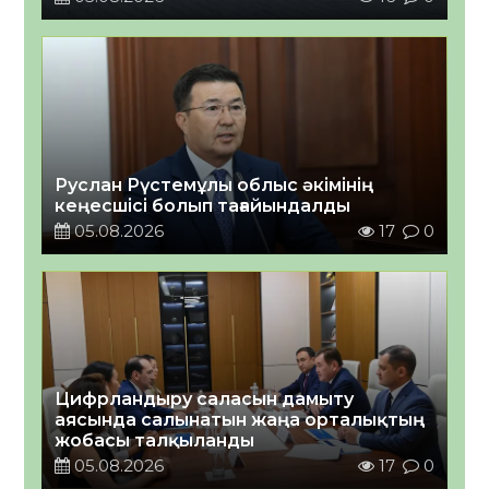
Руслан Рүстемұлы облыс әкімінің
кеңесшісі болып тағайындалды
05.08.2026
17
0
Цифрландыру саласын дамыту
аясында салынатын жаңа орталықтың
жобасы талқыланды
05.08.2026
17
0