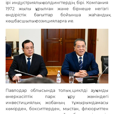
ірі индустриялық холдингтердің бірі. Компания
1972 жылы құрылған және бірнеше негізгі
өндірістік бағыттар бойынша жаһандық
көшбасшылық позицияларға ие.
Павлодар облысында толық циклді ауқымды
өнеркәсіптік парк құру жөніндегі
инвестициялық жобаның тұжырымдамасы
көмірден, бокситтерден, мыстан, флюориттен