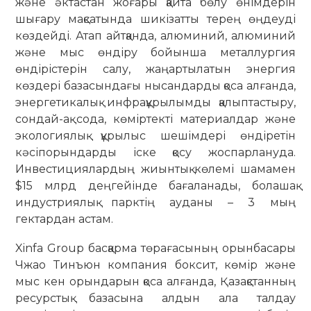
және әктастан жоғары қайта бөлу өнімдерін
шығару мақсатында шикізатты терең өңдеуді
көздейді. Атап айтқанда, алюминий, алюминий
және мыс өндіру бойынша металлургия
өндірістерін салу, жаңартылатын энергия
көздері базасындағы нысандарды қоса алғанда,
энергетикалық инфрақұрылымды қалыптастыру,
сондай-ақ сода, көміртекті материалдар және
экологиялық құрылыс шешімдері өндіретін
кәсіпорындарды іске қосу жоспарлануда.
Инвестициялардың жиынтық көлемі шамамен
$15 млрд деңгейінде бағаланады, болашақ
индустриялық парктің ауданы – 3 мың
гектардан астам.
Xinfa Group басқарма төрағасының орынбасары
Чжао Тинъюн компания боксит, көмір және
мыс кен орындарын қоса алғанда, Қазақстанның
ресурстық базасына алдын ала талдау