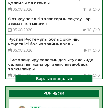
қолайлы ел атанды
05.08.2026
18
0
Өрт қауіпсіздігі талаптарын сақтау – әр
азаматтың міндеті
05.08.2026
16
0
Руслан Рүстемұлы облыс әкімінің
кеңесшісі болып тағайындалды
05.08.2026
17
0
Цифрландыру саласын дамыту аясында
салынатын жаңа орталықтың жобасы
талқыланды
05.08.2026
17
0
Барлық жаңалық
Алғашқы цифрлық жасанды интеллект
құралдарының таныстырылымы өтті
PDF нұсқа
05.08.2026
17
0
Қазақстандықтардың 72,3%-ы жаңа