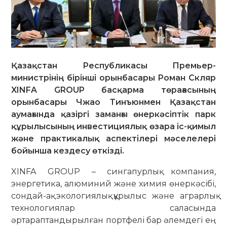
Қазақстан Республикасы Премьер-
министрінің бірінші орынбасары Роман Скляр
XINFA GROUP басқарма төрағасының
орынбасары Чжао Тинъюнмен Қазақстан
аумағында қазіргі заманғы өнеркәсіптік парк
құрылысының инвестициялық өзара іс-қимыл
және практикалық аспектілері мәселелері
бойынша кездесу өткізді.
XINFA GROUP – сингапурлық компания,
энергетика, алюминий және химия өнеркәсібі,
сондай-ақ экологиялық құрылыс және аграрлық
технологиялар саласында
әртараптандырылған портфелі бар әлемдегі ең