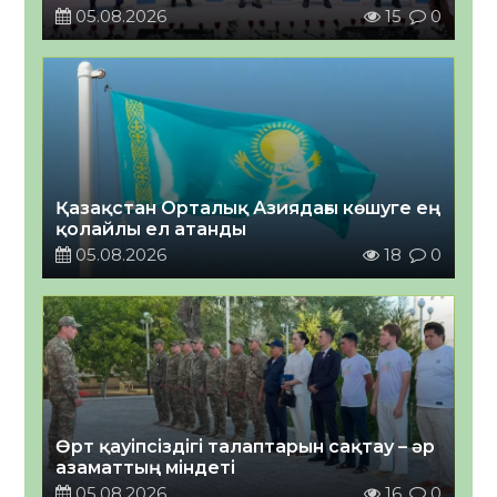
05.08.2026
15
0
Қазақстан Орталық Азиядағы көшуге ең
қолайлы ел атанды
05.08.2026
18
0
Өрт қауіпсіздігі талаптарын сақтау – әр
азаматтың міндеті
05.08.2026
16
0