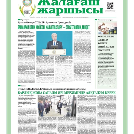
Құрылтай үшін дауыс беруге дайын
05.08.2026
18
0
ӘРБІР ДАУЫС – ҚОҒАМ ДАМУЫНА
ҚОСЫЛҒАН ҮЛЕС
05.08.2026
25
0
ҚҰРЫЛТАЙ САЙЛАУЫ – БІРЛІК ПЕН
ЖАУАПКЕРШІЛІККЕ БАСТАЙТЫН ҚАДАМ
05.08.2026
24
0
Мектептен – Ұлттық ұлан сапына
04.08.2026
34
0
Үкіметтік емес ұйымдарға арналған
сыйлықақы конкурсына өтінім қабылдау
басталды
04.08.2026
38
0
Үкіметте Президенттің отандық тауарды
қолдау жөніндегі тапсырмаларының