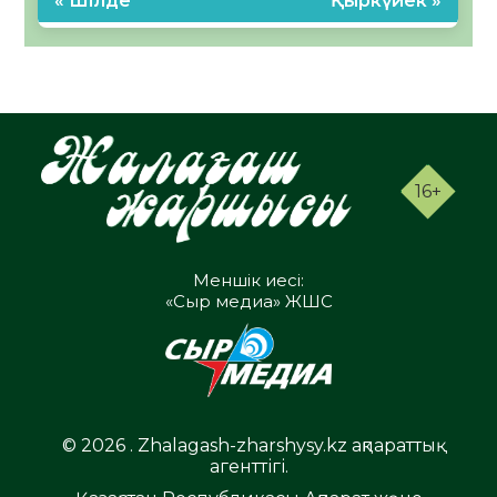
« Шілде
Қыркүйек »
16+
Меншік иесі:
«Сыр медиа» ЖШС
© 2026 . Zhalagash-zharshysy.kz ақпараттық
агенттігі.