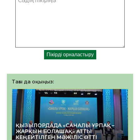
Тағы да оқыңыз:
ҚЫЗЫЛОРДАДА «САНАЛЫ ҰРПАҚ –
ЖАРҚЫН БОЛАШАҚ» АТТЫ
КЕҢЕЙТІЛГЕН МӘЖІЛІС ӨТТІ