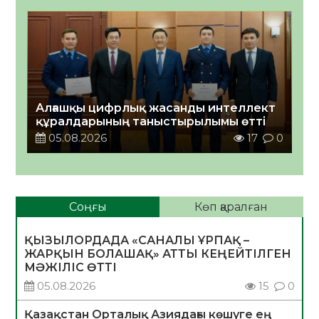
Алғашқы цифрлық жасанды интеллект
құралдарының таныстырылымы өтті
05.08.2026
17
0
Соңғы
Көп қаралған
ҚЫЗЫЛОРДАДА «САНАЛЫ ҰРПАҚ –
ЖАРҚЫН БОЛАШАҚ» АТТЫ КЕҢЕЙТІЛГЕН
МӘЖІЛІС ӨТТІ
05.08.2026
15
0
Қазақстан Орталық Азиядағы көшуге ең