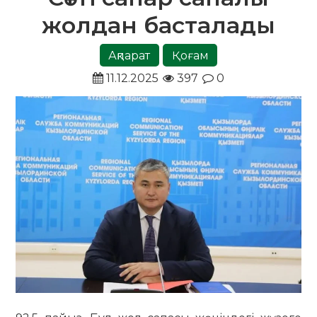
жолдан басталады
Ақпарат
Қоғам
11.12.2025
397
0