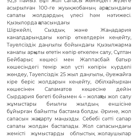
92,5 пайыз. Бұл жол сапасы жөніндегі жүзеге
асырылған 100-ге жуық жобаның арқасындағы
сапалы жолдардың үлесі һәм нәтижесі.
Қызылорда қаласындағы
Шіркейлі, Сыздық және Жаңадария
каналдарындағы көпір өткелдерін кеңейту,
Тәуелсіздік даңғылы бойындағы Қызылжарма
каналы арқылы өтетін көпір өткелен салу, Сұлтан
Бейбарыс көшесі мен Жаппасбай батыр
көшесіндегі темір жол үсті көпірін күрделі
жөндеу, Тәуелсіздік 25 жыл даңғылы, Әуежайға
кіре беріс жолдарын кеңейту, Әбілхайырхан
көшесінен Саламатов көшесіне дейін
Сырдария бөгеті бойымен 4 – жолақты жол салу
жұмыстары биылғы жылдың еншісіне
бұйырған байыпты бастама болды. Әрине, жол
сапасын жақсарту маңызды. Себебі сәтті сапар
сапалы жолдан басталады. Жол сапасындағы
жемісті жұмыстарды облыстық жолаушылар