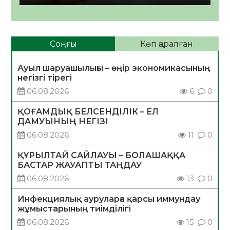
Соңғы
Көп қаралған
Ауыл шаруашылығы – өңір экономикасының
негізгі тірегі
06.08.2026
6
0
ҚОҒАМДЫҚ БЕЛСЕНДІЛІК – ЕЛ
ДАМУЫНЫҢ НЕГІЗІ
06.08.2026
11
0
ҚҰРЫЛТАЙ САЙЛАУЫ – БОЛАШАҚҚА
БАСТАР ЖАУАПТЫ ТАҢДАУ
06.08.2026
13
0
Инфекциялық ауруларға қарсы иммундау
жұмыстарының тиімділігі
06.08.2026
15
0