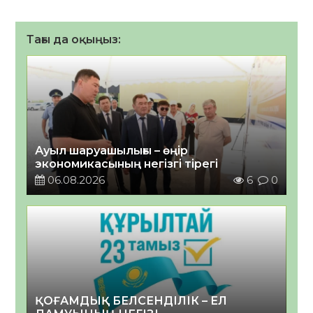
Тағы да оқыңыз:
Ауыл шаруашылығы – өңір
экономикасының негізгі тірегі
06.08.2026
6
0
ҚОҒАМДЫҚ БЕЛСЕНДІЛІК – ЕЛ