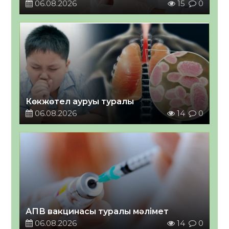
06.08.2026
15
0
Көкжөтел ауруы туралы
06.08.2026
14
0
АПВ вакцинасы туралы мәлімет
06.08.2026
14
0