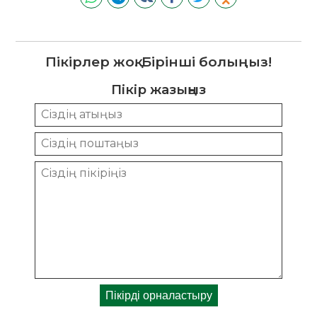
Пікірлер жоқ. Бірінші болыңыз!
Пікір жазыңыз