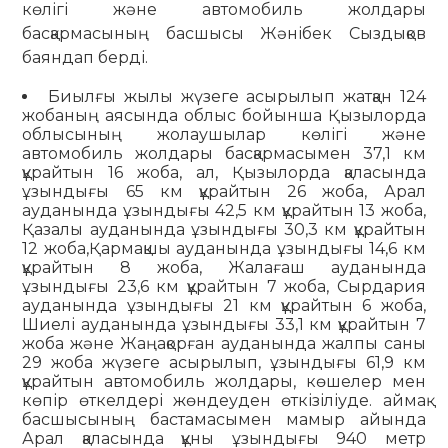
көлігі және автомобиль жолдары
басқармасының басшысы Жәнібек Сыздықов
баяндап берді.
Биылғы жылы жүзеге асырылып жатқан 124
жобаның аясында облыс бойынша Қызылорда
облысының жолаушылар көлігі және
автомобиль жолдары басқармасымен 37,1 км
құрайтын 16 жоба, ал, Қызылорда қаласында
ұзындығы 65 км құрайтын 26 жоба, Арал
ауданында ұзындығы 42,5 км құрайтын 13 жоба,
Қазалы ауданында ұзындығы 30,3 км құрайтын
12 жоба,Қармақшы ауданында ұзындығы 14,6 км
құрайтын 8 жоба, Жалағаш ауданында
ұзындығы 23,6 км құрайтын 7 жоба, Сырдария
ауданында ұзындығы 21 км құрайтын 6 жоба,
Шиелі ауданында ұзындығы 33,1 км құрайтын 7
жоба және Жаңақорған ауданында жалпы саны
29 жоба жүзеге асырылып, ұзындығы 61,9 км
құрайтын автомобиль жолдары, көшелер мен
көпір өткелдері жөндеуден өткізіліуде. аймақ
басшысының бастамасымен мамыр айында
Арал қаласында құны ұзындығы 940 метр