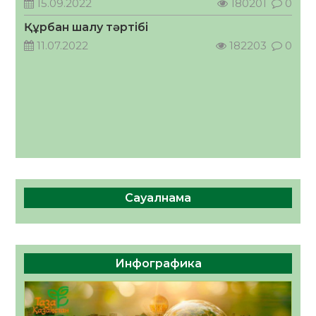
15.09.2022
180201
0
ҚОСЫЛҒАН ҮЛЕС
Құрбан шалу тәртібі
05.08.2026
34
0
11.07.2022
182203
0
Сауалнама
Инфографика