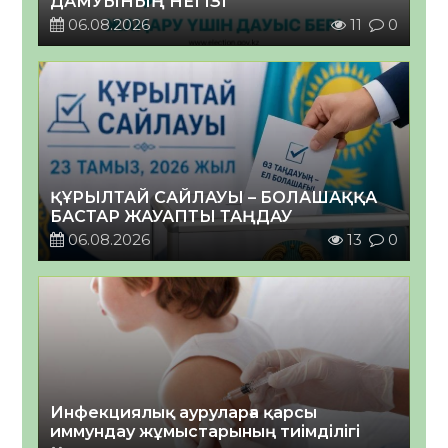
ДАМУЫНЫҢ НЕГІЗІ
06.08.2026
11
0
ҚҰРЫЛТАЙ САЙЛАУЫ – БОЛАШАҚҚА
БАСТАР ЖАУАПТЫ ТАҢДАУ
06.08.2026
13
0
Инфекциялық ауруларға қарсы
иммундау жұмыстарының тиімділігі