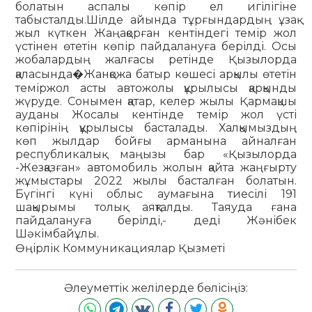
болатын аспалы көпір ел игілігіне
табысталды.Шілде айында тұрғындардың ұзақ
жыл күткен Жаңақорған кентіндегі темір жол
үстінен өтетін көпір пайдалануға берілді. Осы
жобалардың жалғасы ретінде Қызылорда
қаласында�Жанқожа батыр көшесі арқылы өтетін
теміржол асты автожолы құрылысы қарқынды
жүруде. Сонымен қатар, келер жылы Қармақшы
ауданы Жосалы кентінде темір жол үсті
көпірінің құрылысы басталады. Халқымыздың
көп жылдар бойғы арманына айналған
республикалық маңызы бар «Қызылорда
-Жезқазған» автомобиль жолын қайта жаңғырту
жұмыстары 2022 жылы басталған болатын.
Бүгінгі күні облыс аумағына тиесілі 191
шақырымы толық аяқталды. Таяуда ғана
пайдалануға берілді,- деді Жәнібек
Шәкімбайұлы.
Өңірлік Коммуникациялар Қызметі
Әлеуметтік желілерде бөлісіңіз: