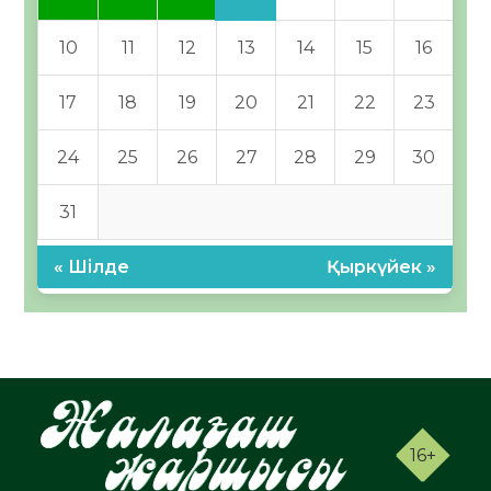
10
11
12
13
14
15
16
17
18
19
20
21
22
23
24
25
26
27
28
29
30
31
« Шілде
Қыркүйек »
16+