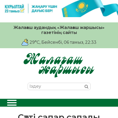
Жалағаш аудандық «Жалағаш жаршысы»
газетінің сайты
29°C
, Бейсенбі, 06 тамыз, 22:33
Сәтті сапар сапалы