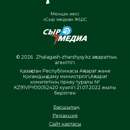
Меншік иесі:
«Сыр медиа» ЖШС
© 2026 . Zhalagash-zharshysy.kz ақпараттық
агенттігі.
Қазақстан Республикасы Ақпарат және
Қоғамдық даму министрлігі,Ақпарат
комитетінің тіркеу туралы №
KZ91VPY00052420 куәлігі 21.07.2022 жылы
берілген
Басшылық
Редакция
Сайт картасы