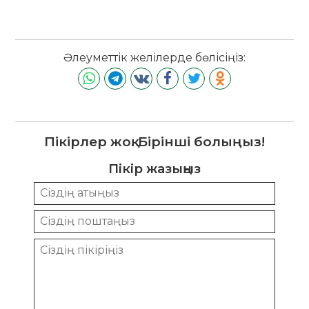
Әлеуметтік желілерде бөлісіңіз:
Пікірлер жоқ. Бірінші болыңыз!
Пікір жазыңыз