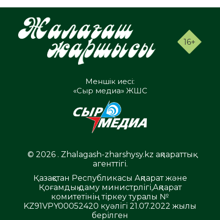
16+
Меншік иесі:
«Сыр медиа» ЖШС
© 2026 . Zhalagash-zharshysy.kz ақпараттық
агенттігі.
Қазақстан Республикасы Ақпарат және
Қоғамдық даму министрлігі,Ақпарат
комитетінің тіркеу туралы №
KZ91VPY00052420 куәлігі 21.07.2022 жылы
берілген