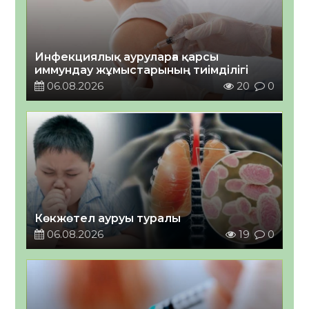
Инфекциялық ауруларға қарсы
иммундау жұмыстарының тиімділігі
06.08.2026
20
0
Көкжөтел ауруы туралы
06.08.2026
19
0