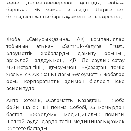
және дерматовенеролог қосылды, жобаға
барлығы 36 маман қатысады. Дәрігерлер
бригадасы халыққа барлық қызметті тегін көрсетеді.
Жоба «Самұрық-Қазына» АҚ компаниялар
тобының атынан «Samruk-Kazyna Trust»
әлеуметтік жобаларды дамыту қорының
қаржылай қолдауымен, ҚР Денсаулық сақтау
министрлігінің қатысуымен, «Қазақстан темір
жолы» ҰК АҚ жанындағы «Әлеуметтік жобалар
қоры» корпоративтік қорымен бірлесіп іске
асырылуда.
Айта кетейік, «Саламатты Қазақстан» – жоба
бойынша екінші пойыз. Себебі, 23 мамырдан
бастап «Жәрдем» медициналық пойызы
шалғай аудандарда тегін медициналық көмек
көрсете бастады.