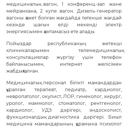
медициналық вагон, 1 конференц-зал және
мейрамхана, 2 купе вагон. Дизель-генератор
вагоны қажет болған жағдайда төтенше жағдай
кезінде шағын елді мекенді электр
энергиясымен қамтамасыз ете алады.
Пойыздар республиканың жетекші
клиникаларымен телемедициналық
консультациялар жүргізу үшін телефон
байланысымен, интернет желісімен
жабдықталған.
Медициналық персонал білікті мамандардан
құралған: терапевт, педиатр, кардиолог,
невропатолог, окулист, ЛОР, гинеколог, хирург,
уролог, маммолог, стоматолог, рентгенолог,
кардиолог, УДЗ дәрігері, эндоскопист,
функционалдық диагностика дәрігері. Биыл
медицина мамандарының құрамына психолог