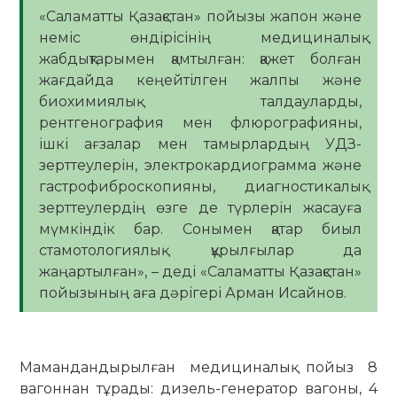
«Саламатты Қазақстан» пойызы жапон және
неміс өндірісінің медициналық
жабдықтарымен қамтылған: қажет болған
жағдайда кеңейтілген жалпы және
биохимиялық талдауларды,
рентгенография мен флюрографияны,
ішкі ағзалар мен тамырлардың УДЗ-
зерттеулерін, электрокардиограмма және
гастрофиброскопияны, диагностикалық
зерттеулердің өзге де түрлерін жасауға
мүмкіндік бар. Сонымен қатар биыл
стамотологиялық құрылғылар да
жаңартылған», – деді «Саламатты Қазақстан»
пойызының аға дәрігері Арман Исайнов.
Мамандандырылған медициналық пойыз 8
вагоннан тұрады: дизель-генератор вагоны, 4