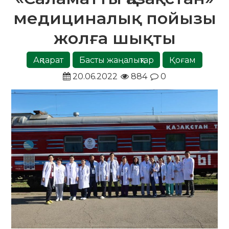
медициналық пойызы
жолға шықты
Ақпарат
Басты жаңалықтар
Қоғам
20.06.2022
884
0