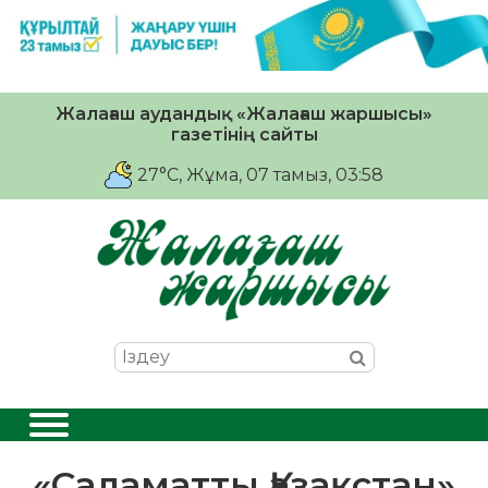
Жалағаш аудандық «Жалағаш жаршысы»
газетінің сайты
27°C
, Жұма, 07 тамыз, 03:58
«Саламатты Қазақстан»