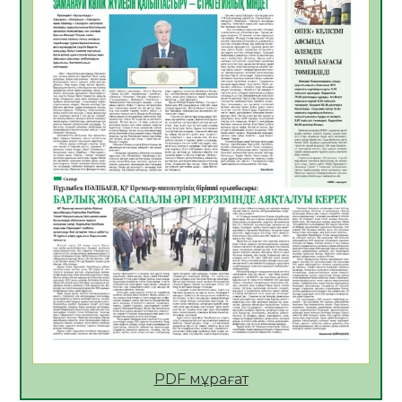
Қазақстан Орталық Азиядағы көшуге ең
қолайлы ел атанды
05.08.2026
33
0
Өрт қауіпсіздігі талаптарын сақтау – әр
азаматтың міндеті
05.08.2026
33
0
Руслан Рүстемұлы облыс әкімінің
кеңесшісі болып тағайындалды
05.08.2026
30
0
Цифрландыру саласын дамыту аясында
салынатын жаңа орталықтың жобасы
талқыланды
05.08.2026
30
0
Алғашқы цифрлық жасанды интеллект
құралдарының таныстырылымы өтті
PDF мұрағат
05.08.2026
32
0