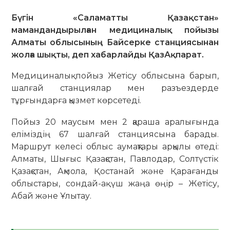
Бүгін «Саламатты Қазақстан»
мамандандырылған медициналық пойызы
Алматы облысының Байсерке станциясынан
жолға шықты, деп хабарлайды ҚазАқпарат.
Медициналық пойыз Жетісу облысына барып,
шалғай станциялар мен разъездерде
тұрғындарға қызмет көрсетеді.
Пойыз 20 маусым мен 2 қараша аралығында
еліміздің 67 шалғай станциясына барады.
Маршрут келесі облыс аумақтары арқылы өтеді:
Алматы, Шығыс Қазақстан, Павлодар, Солтүстік
Қазақстан, Ақмола, Қостанай және Қарағанды
облыстары, сондай-ақ үш жаңа өңір – Жетісу,
Абай және Ұлытау.