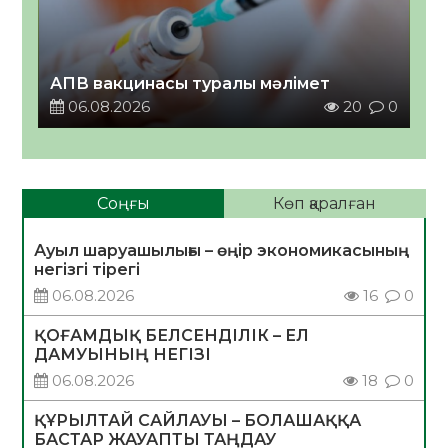
АПВ вакцинасы туралы мәлімет
06.08.2026
20
0
Соңғы
Көп қаралған
Ауыл шаруашылығы – өңір экономикасының
негізгі тірегі
06.08.2026
16
0
ҚОҒАМДЫҚ БЕЛСЕНДІЛІК – ЕЛ
ДАМУЫНЫҢ НЕГІЗІ
06.08.2026
18
0
ҚҰРЫЛТАЙ САЙЛАУЫ – БОЛАШАҚҚА
БАСТАР ЖАУАПТЫ ТАҢДАУ