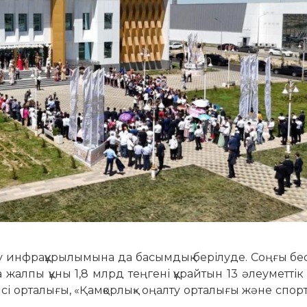
у инфрақұрылымына да басымдық берілуде. Соңғы б
алпы құны 1,8 млрд теңгені құрайтын 13 әлеуметті
сі орталығы, «Қамқорлық» оңалту орталығы және спор