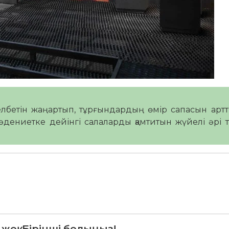
лбетін жаңартып, тұрғындардың өмір сапасын арт
мәдениетке дейінгі салаларды қамтитын жүйелі әрі т
 жоқ. Бірінші болыңыз!