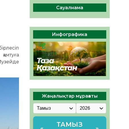
сақтау – әр азаматтың
міндеті
Сауалнама
05.08.2026
41
0
Руслан Рүстемұлы облыс
әкімінің кеңесшісі болып
Инфографика
тағайындалды
05.08.2026
39
0
ірлесіп
қамтуға
Музейде
Жаңалықтар мұрағаты
ТАМЫЗ
«
»