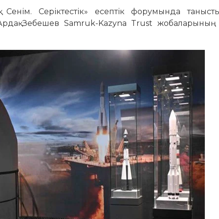
Сенім. Серіктестік» есептік форумында таныст
рдақ Зебешев Samruk-Kazyna Trust жобаларының 