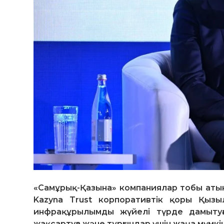
«Самұрық-Қазына» компаниялар тобы аты
Kazyna Trust корпоративтік қоры Қыз
инфрақұрылымды жүйелі түрде дамытуғ
жақсартуға және тұрғындар үшін жаңа мүмкін