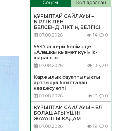
Соңғы
Көп қаралған
и
ҚҰРЫЛТАЙ САЙЛАУЫ –
БІРЛІК ПЕН
БЕЛСЕНДІЛІКТІҢ БЕЛГІСІ
07.08.2026
14
0
5547 әскери бөлімінде
«Алғашқы қызмет күні» іс-
шарасы өтті
07.08.2026
13
0
Қаржылық сауаттылықты
арттыруға бағытталған
кездесу өтті
07.08.2026
13
0
ҚҰРЫЛТАЙ САЙЛАУЫ – ЕЛ
БОЛАШАҒЫ ҮШІН
ЖАУАПТЫ ҚАДАМ
07.08.2026
19
0