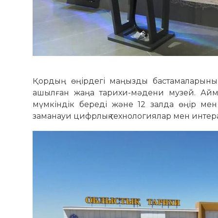
Қордың өңірдегі маңызды бастамаларының 
ашылған жаңа тарихи-мәдени музей. Аймақ
мүмкіндік береді және 12 залда өңір мен
заманауи цифрлық технологиялар мен интера