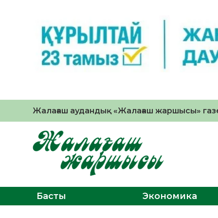
Жалағаш аудандық «Жалағаш жаршысы» газе
Басты
Экономика