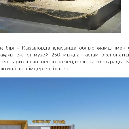
бірі – Қызылорда қаласында облыс әкімдігімен б
тағы ең ірі музей 250 мыңнан астам экспонатты 
 ел тарихының негізгі кезеңдерін таныстырады. 
ктивті шешімдер енгізілген.