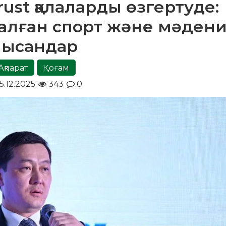
ust қалаларды өзгертуде:
алған спорт және мәден
нысандар
Ақпарат
Қоғам
5.12.2025
343
0