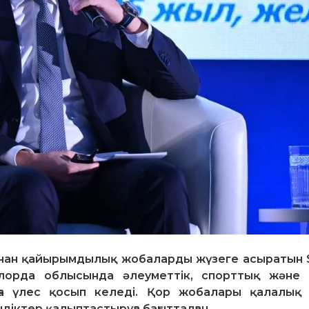
нан қайырымдылық жобаларды жүзеге асыратын 
ылорда облысында әлеуметтік, спорттық және
а үлес қосып келеді. Қор жобалары қалалық
діктер қалыптастыруға бағытталған.