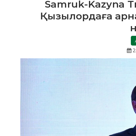
Samruk-Kazyna Tr
Қызылордаға арн
2