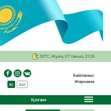
30°C
, Жұма, 07 тамыз, 21:26
Байланыс
Жарнама
қаз
qaz
Қоғам