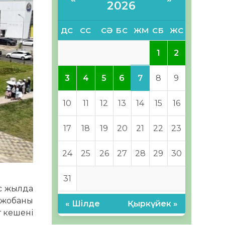
2026
ДС
СС
СӘ
БС
ЖМ
СБ
ЖС
1
2
7
3
4
5
6
8
9
10
11
12
13
14
15
16
17
18
19
20
21
22
23
24
25
26
27
28
29
30
31
ес жылда
к жобаны
« Шілде
Қыркүйек »
т кешені