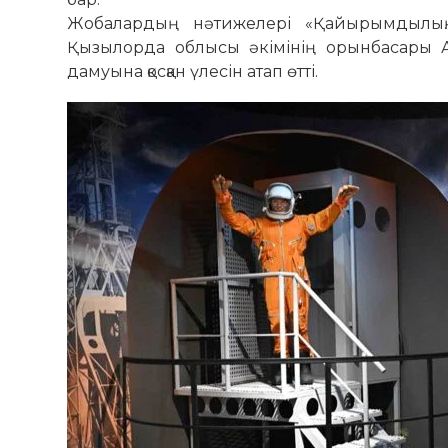
Жобалардың нәтижелері «Қайырымдылық. 
Қызылорда облысы әкімінің орынбасары А
дамуына қосқан үлесін атап өтті.