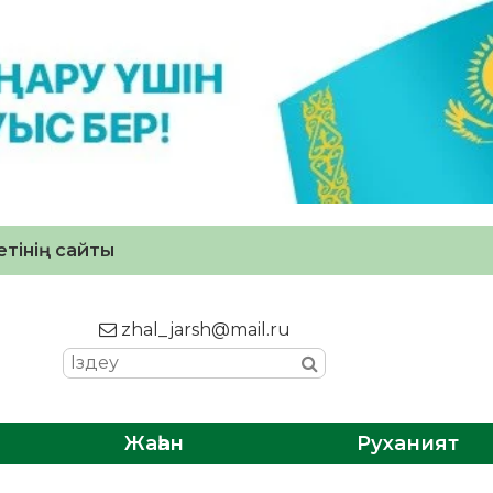
тінің сайты
zhal_jarsh@mail.ru
Жаһан
Руханият