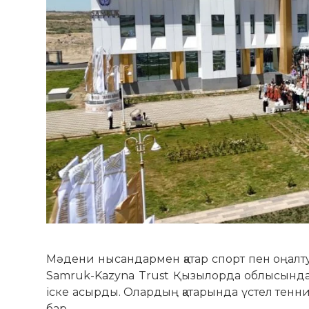
Мәдени нысандармен қатар спорт пен оңалт
Samruk-Kazyna Trust Қызылорда облысында ж
іске асырды. Олардың қатарында үстел тенни
бар.