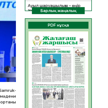
Ауыл шаруашылығы – өңір
экономикасының негізгі
Барлық жаңалық
тірегі
06.08.2026
29
0
PDF нұсқа
ҚОҒАМДЫҚ БЕЛСЕНДІЛІК –
ЕЛ ДАМУЫНЫҢ НЕГІЗІ
06.08.2026
28
0
ҚҰРЫЛТАЙ САЙЛАУЫ –
БОЛАШАҚҚА БАСТАР
ЖАУАПТЫ ТАҢДАУ
06.08.2026
30
0
Инфекциялық ауруларға
қарсы иммундау
жұмыстарының тиімділігі
Samruk-
06.08.2026
31
0
 мәдени
Көкжөтел ауруы туралы
 ортаны
06.08.2026
28
0