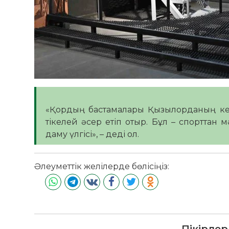
​«Қордың бастамалары Қызылорданың ке
тікелей әсер етіп отыр. Бұл – спорттан 
даму үлгісі», – деді ол.
Әлеуметтік желілерде бөлісіңіз:
Пікірлер