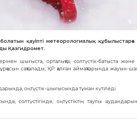
болатын қауіпті метеорологиялық құбылыстарға
ды Қазгидромет.
рінен шығыста, орталықта, солтүстік-батыста және
ұрқасын сақталады, ҚР қалған аймақтарында жауын-
ндарында, оңтүстік-шығысында тұман күтіледі.
ында, солтүстігінде, оңтүстіктің таулы аудандар