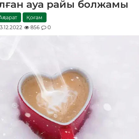
налған ауа райы болжамы
Ақпарат
Қоғам
3.12.2022
856
0