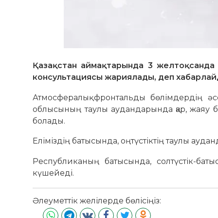
Қазақстан аймақтарында 3 желтоқсанда 
консультациясы жариялады, деп хабарлай
Атмосфералық фронтальды бөлімдердің әсе
облысының таулы аудандарында қар, жаяу б
болады.
Еліміздің батысында, оңтүстіктің таулы ауда
Республиканың батысында, солтүстік-батыс
күшейеді.
Әлеуметтік желілерде бөлісіңіз: