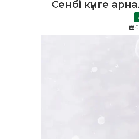
Сенбі күнге ар
0