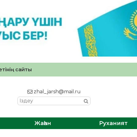
тінің сайты
zhal_jarsh@mail.ru
Жаһан
Руханият