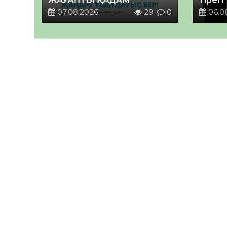
ЖАУАПТЫ ҚАДАМ
тірегі
07.08.2026
29
0
06.0