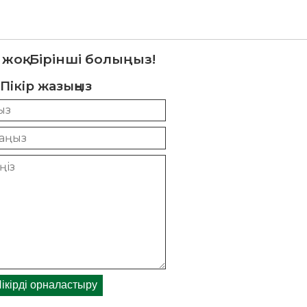
 жоқ. Бірінші болыңыз!
Пікір жазыңыз