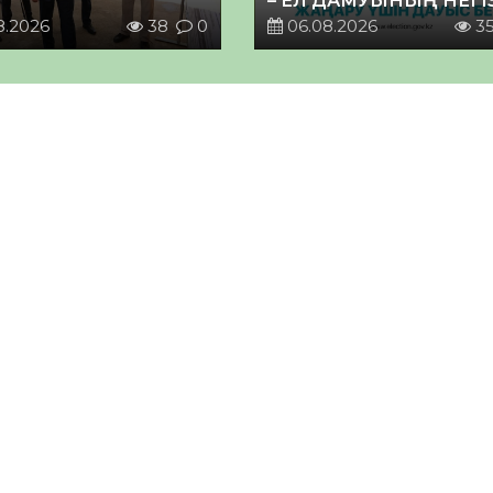
– ЕЛ ДАМУЫНЫҢ НЕГІ
8.2026
38
0
06.08.2026
3