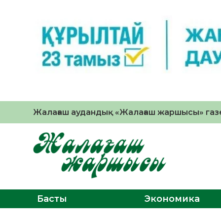
Жалағаш аудандық «Жалағаш жаршысы» газе
Басты
Экономика