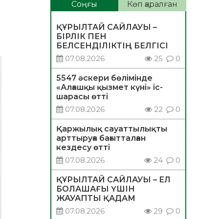
Соңғы
Көп қаралған
ҚҰРЫЛТАЙ САЙЛАУЫ –
БІРЛІК ПЕН
БЕЛСЕНДІЛІКТІҢ БЕЛГІСІ
07.08.2026
25
0
5547 әскери бөлімінде
«Алғашқы қызмет күні» іс-
шарасы өтті
07.08.2026
22
0
Қаржылық сауаттылықты
арттыруға бағытталған
кездесу өтті
07.08.2026
24
0
ҚҰРЫЛТАЙ САЙЛАУЫ – ЕЛ
БОЛАШАҒЫ ҮШІН
ЖАУАПТЫ ҚАДАМ
07.08.2026
29
0