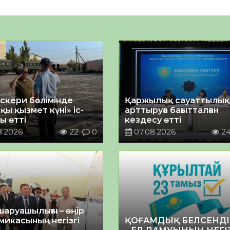
әскери бөлімінде
Қаржылық сауаттылы
қы қызмет күні» іс-
арттыруға бағытталған
ы өтті
кездесу өтті
8.2026
22
0
07.08.2026
2
шаруашылығы – өңір
микасының негізгі
ҚОҒАМДЫҚ БЕЛСЕНДІ