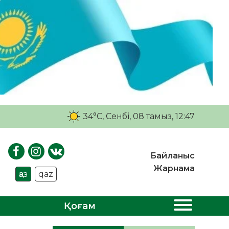
34°C
, Сенбі, 08 тамыз, 12:47
Байланыс
Жарнама
қаз
qaz
Қоғам