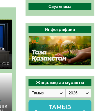
сақтау – әр азаматтың
міндеті
Сауалнама
05.08.2026
49
0
Руслан Рүстемұлы облыс
әкімінің кеңесшісі болып
Инфографика
тағайындалды
05.08.2026
46
0
қты
4
0
Жаңалықтар мұрағаты
ТАМЫЗ
ЛІК
«
»