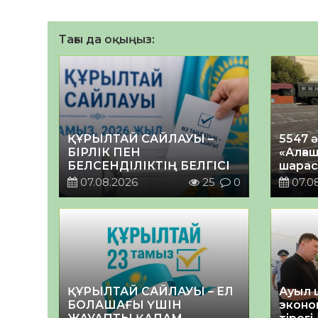
Тағы да оқыңыз:
ҚҰРЫЛТАЙ САЙЛАУЫ –
5547 
БІРЛІК ПЕН
«Алғаш
БЕЛСЕНДІЛІКТІҢ БЕЛГІСІ
шарас
07.08.2026
25
0
07.0
ҚҰРЫЛТАЙ САЙЛАУЫ – ЕЛ
Ауыл 
БОЛАШАҒЫ ҮШІН
эконо