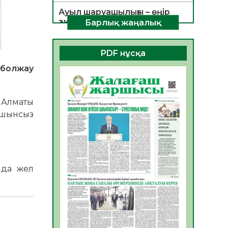
Ауыл шаруашылығы – өңір
экономикасының негізгі
Барлық жаңалық
тірегі
06.08.2026
38
0
PDF нұсқа
ҚОҒАМДЫҚ БЕЛСЕНДІЛІК –
 болжау
ЕЛ ДАМУЫНЫҢ НЕГІЗІ
06.08.2026
35
0
 Алматы
ҚҰРЫЛТАЙ САЙЛАУЫ –
шашынсыз
БОЛАШАҚҚА БАСТАР
ЖАУАПТЫ ТАҢДАУ
06.08.2026
37
0
Инфекциялық ауруларға
ында жел
қарсы иммундау
жұмыстарының тиімділігі
06.08.2026
39
0
Көкжөтел ауруы туралы
06.08.2026
35
0