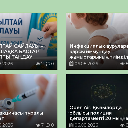
ЛТАЙ САЙЛАУЫ –
Инфекциялық ауруларғ
ШАҚҚА БАСТАР
қарсы иммундау
ПТЫ ТАҢДАУ
жұмыстарының тиімділі
8.2026
2
0
06.08.2026
Open Air: Қызылорда
акцинасы туралы
облысы полиция
ет
департаменті 20 мыңн
астам көрерменнің
8.2026
7
0
06.08.2026