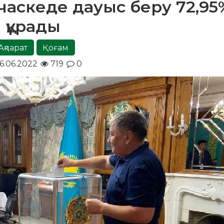
часкеде дауыс беру 72,95
құрады
Ақпарат
Қоғам
6.06.2022
719
0