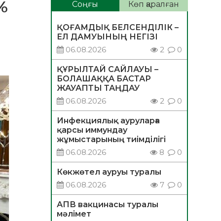
%
Соңғы
Көп қаралған
ҚОҒАМДЫҚ БЕЛСЕНДІЛІК –
ЕЛ ДАМУЫНЫҢ НЕГІЗІ
06.08.2026
2
0
ҚҰРЫЛТАЙ САЙЛАУЫ –
БОЛАШАҚҚА БАСТАР
ЖАУАПТЫ ТАҢДАУ
06.08.2026
2
0
Инфекциялық ауруларға
қарсы иммундау
жұмыстарының тиімділігі
06.08.2026
8
0
Көкжөтел ауруы туралы
06.08.2026
7
0
АПВ вакцинасы туралы
мәлімет