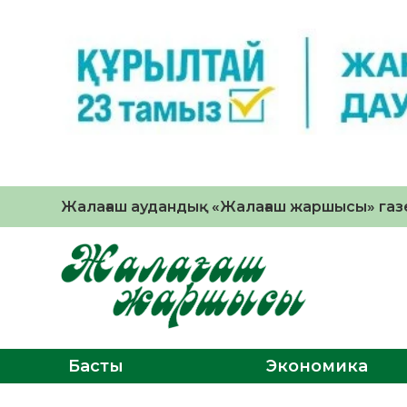
Жалағаш аудандық «Жалағаш жаршысы» газе
Басты
Экономика