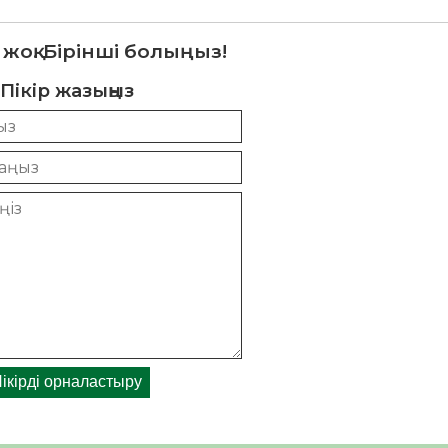
 жоқ. Бірінші болыңыз!
Пікір жазыңыз