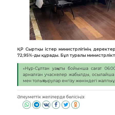
ҚР Сыртқы істер министрлігінің деректе
72,95%-ды құрады. Бұл туралы министрлікт
«Нұр-Сұлтан уақыты бойынша сағат 06:
арналған учаскелер жабылды, осылайша 
мен толықтырулар енгізу жөніндегі жалпыұ
Әлеуметтік желілерде бөлісіңіз: