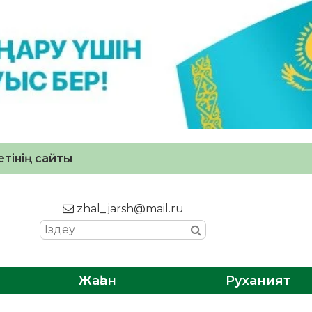
тінің сайты
zhal_jarsh@mail.ru
Жаһан
Руханият