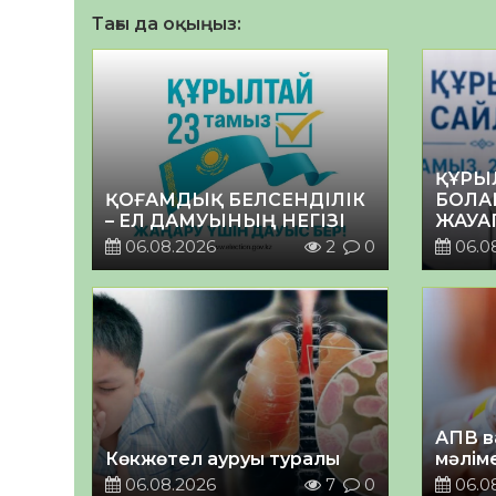
Тағы да оқыңыз:
ҚҰРЫ
ҚОҒАМДЫҚ БЕЛСЕНДІЛІК
БОЛА
– ЕЛ ДАМУЫНЫҢ НЕГІЗІ
ЖАУА
06.08.2026
2
0
06.0
АПВ в
Көкжөтел ауруы туралы
мәлім
06.08.2026
7
0
06.0