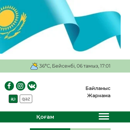
36°C
, Бейсенбі, 06 тамыз, 17:01
Байланыс
Жарнама
қаз
qaz
Қоғам