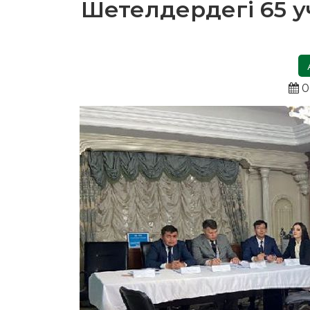
Шетелдердегі 65 у
0