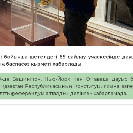
рі бойынша шетелдегі 65 сайлау учаскесінде дау
ің баспасөз қызметі хабарлады.
00-де Вашингтон, Нью-Йорк пен Оттавада дауыс б
Қазақстан Республикасының Конституциясына өзге
лттық референдум аяқталды» делінген хабарламада.