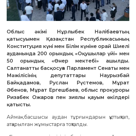
Облыс әкімі Нұрлыбек Нәлібаевтың
қатысуымен Қазақстан Республикасының
Конституция күні мен Білім күніне орай Шиелі
ауданында 200 орындық «Оқушылар үйі» мен
50 орындық «Өнер мектебі» ашылды.
Салтанатты басқосуға Парламент Сенаты мен
Мәжілісінің депутаттары Наурызбай
Байқадамов, Руслан Рүстемов, Мұрат
Әбенов, Мұрат Ергешбаев, облыс прокуроры
Ризабек Ожаров пен зиялы қауым өкілдері
қатысты.
Аймақ басшысы аудан тұрғындарын құттықтап,
атқарылған жұмыстарға тоқталды.