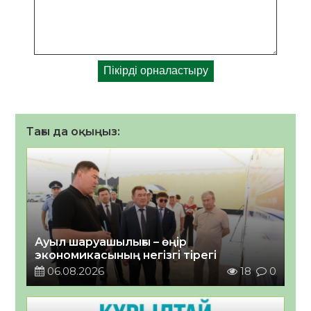
Тағы да оқыңыз:
Ауыл шаруашылығы – өңір
экономикасының негізгі тірегі
06.08.2026
18
0