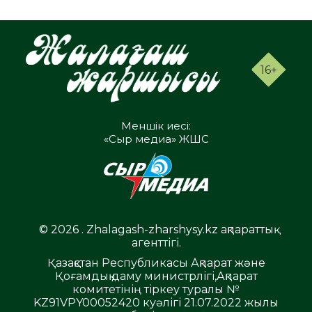
16+
Меншік иесі:
«Сыр медиа» ЖШС
© 2026 . Zhalagash-zharshysy.kz ақпараттық
агенттігі.
Қазақстан Республикасы Ақпарат және
Қоғамдық даму министрлігі,Ақпарат
комитетінің тіркеу туралы №
KZ91VPY00052420 куәлігі 21.07.2022 жылы