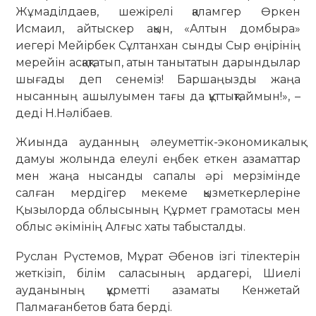
Жұмаділдаев, шежірелі қаламгер Өркен
Исмаил, айтыскер ақын, «Алтын домбыра»
иегері Мейірбек Сұлтанхан сынды Сыр өңірінің
мерейін асқақтатып, атын танытатын дарындылар
шығады деп сенеміз! Баршаңызды жаңа
нысанның ашылуымен тағы да құттықтаймын!», –
деді Н.Нәлібаев.
Жиында ауданның әлеуметтік-экономикалық
дамуы жолында елеулі еңбек еткен азаматтар
мен жаңа нысанды сапалы әрі мерзімінде
салған мердігер мекеме қызметкерлеріне
Қызылорда облысының Құрмет грамотасы мен
облыс әкімінің Алғыс хаты табысталды.
Руслан Рүстемов, Мұрат Әбенов ізгі тілектерін
жеткізіп, білім саласының ардагері, Шиелі
ауданының құрметті азаматы Кенжетай
Палмағанбетов бата берді.