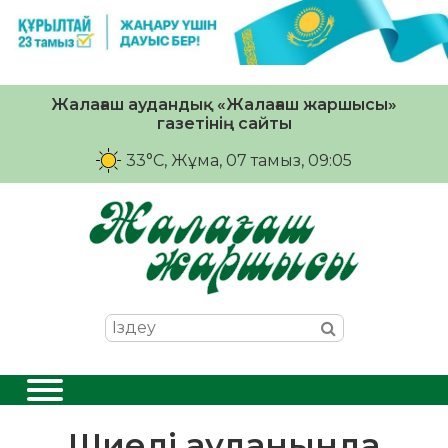
Жалағаш аудандық «Жалағаш жаршысы»
газетінің сайты
33°C
, Жұма, 07 тамыз, 09:05
Шиелі ауданында