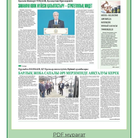
05.08.2026
32
0
Қазақстан Орталық Азиядағы көшуге ең
қолайлы ел атанды
05.08.2026
33
0
Өрт қауіпсіздігі талаптарын сақтау – әр
азаматтың міндеті
05.08.2026
33
0
Руслан Рүстемұлы облыс әкімінің
кеңесшісі болып тағайындалды
05.08.2026
31
0
Цифрландыру саласын дамыту аясында
салынатын жаңа орталықтың жобасы
талқыланды
05.08.2026
30
0
Алғашқы цифрлық жасанды интеллект
құралдарының таныстырылымы өтті
PDF мұрағат