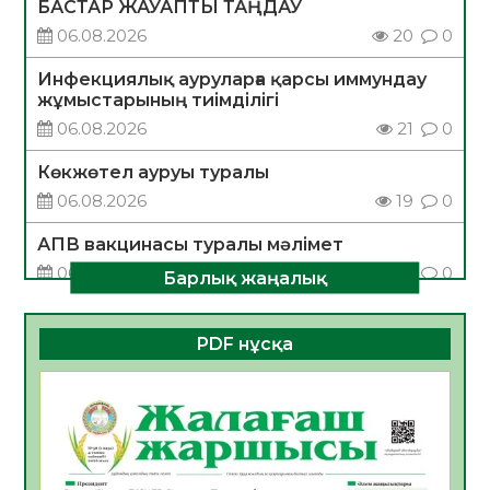
БАСТАР ЖАУАПТЫ ТАҢДАУ
06.08.2026
20
0
Инфекциялық ауруларға қарсы иммундау
жұмыстарының тиімділігі
06.08.2026
21
0
Көкжөтел ауруы туралы
06.08.2026
19
0
АПВ вакцинасы туралы мәлімет
06.08.2026
20
0
Барлық жаңалық
Open Air: Қызылорда облысы полиция
департаменті 20 мыңнан астам
PDF нұсқа
көрерменнің қауіпсіздігін қамтамасыз етті
06.08.2026
32
0
ҚЫЗЫЛОРДАДА «САНАЛЫ ҰРПАҚ –
ЖАРҚЫН БОЛАШАҚ» АТТЫ КЕҢЕЙТІЛГЕН
МӘЖІЛІС ӨТТІ