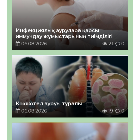
Инфекциялық ауруларға қарсы
иммундау жұмыстарының тиімділігі
06.08.2026
21
0
Көкжөтел ауруы туралы
06.08.2026
19
0