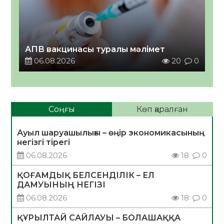
АПВ вакцинасы туралы мәлімет
06.08.2026
20
0
Соңғы
Көп қаралған
Ауыл шаруашылығы – өңір экономикасының
негізгі тірегі
06.08.2026
18
0
ҚОҒАМДЫҚ БЕЛСЕНДІЛІК – ЕЛ
ДАМУЫНЫҢ НЕГІЗІ
06.08.2026
18
0
ҚҰРЫЛТАЙ САЙЛАУЫ – БОЛАШАҚҚА