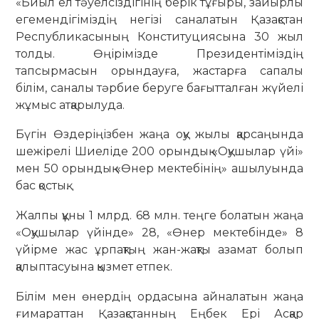
«Биыл ел тәуелсіздігінің берік тұғыры, зайырлы
егемендігіміздің негізі саналатын Қазақстан
Республикасының Конституциясына 30 жыл
толды. Өңірімізде Президентіміздің
тапсырмасын орындауға, жастарға сапалы
білім, саналы тәрбие беруге бағытталған жүйелі
жұмыс атқарылуда.
Бүгін Өздеріңізбен жаңа оқу жылы қарсаңында
шежірелі Шиеліде 200 орындық «Оқушылар үйі»
мен 50 орындық «Өнер мектебінің» ашылуында
бас қостық.
Жалпы құны 1 млрд. 68 млн. теңге болатын жаңа
«Оқушылар үйінде» 28, «Өнер мектебінде» 8
үйірме жас ұрпақтың жан-жақты азамат болып
қалыптасуына қызмет етпек.
Білім мен өнердің ордасына айналатын жаңа
ғимараттан Қазақстанның Еңбек Ері Асқар