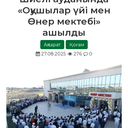
«Оқушылар үйі мен
Өнер мектебі»
ашылды
Ақпарат
Қоғам
27.08.2025
276
0