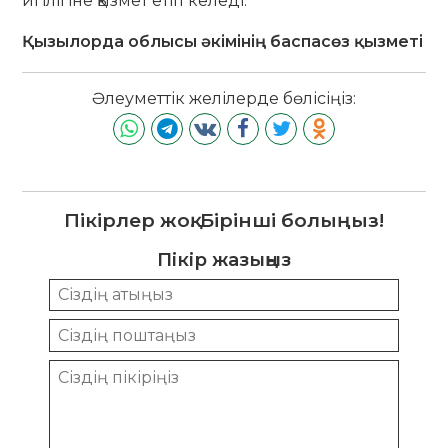
игілігіне қызмет етіп келеді.
Қызылорда облысы әкімінің баспасөз қызметі
Әлеуметтік желілерде бөлісіңіз:
Пікірлер жоқ. Бірінші болыңыз!
Пікір жазыңыз