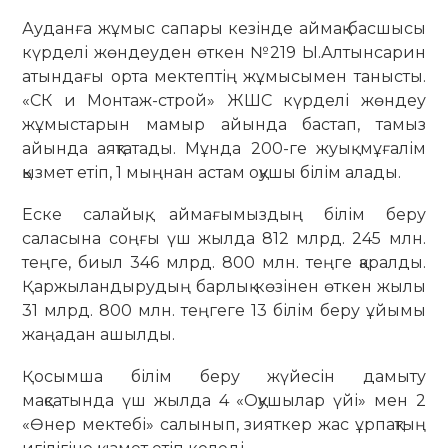
Ауданға жұмыс сапары кезінде аймақ басшысы
күрделі жөндеуден өткен №219 Ы.Алтынсарин
атындағы орта мектептің жұмысымен танысты.
«СК и Монтаж-строй» ЖШС күрделі жөндеу
жұмыстарын мамыр айында бастап, тамыз
айында аяқтатады. Мұнда 200-ге жуық мұғалім
қызмет етіп, 1 мыңнан астам оқушы білім алады.
Еске салайық, аймағымыздың білім беру
саласына соңғы үш жылда 812 млрд. 245 млн.
теңге, биыл 346 млрд. 800 млн. теңге қаралды.
Қаржыландырудың барлық көзінен өткен жылы
31 млрд. 800 млн. теңгеге 13 білім беру ұйымы
жаңадан ашылды.
Қосымша білім беру жүйесін дамыту
мақсатында үш жылда 4 «Оқушылар үйі» мен 2
«Өнер мектебі» салынып, зияткер жас ұрпақтың