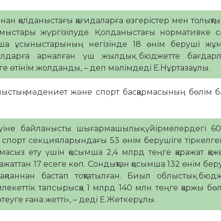
ан қолданыстағы қағидаларға өзгерістер мен толықт
ұмыстары жүргізілуде. Қолданыстағы нормативке 
нша ұсыныстарының негізінде 18 өнім беруші жұ
жылдарға арналған үш жылдық бюджетте бағдарл
е өтінім жолданды, – деп мәлімдеді Е.Нұртазаұлы.
блыстық мәдениет және спорт басқармасының бөлім
уіне байланысты шығармашылық үйірмелердегі 60
ы, спорт секцияларындағы 53 өнім берушіге тіркелге
асыз ету үшін қосымша 2,4 млрд теңге қаражат қажет
жаттан 17 есеге көп. Сондықтан қосымша 132 өнім бер
ақпаннан бастап тоқтатылған. Биыл облыстық бюд
еттік тапсырысқа 1 млрд 140 млн теңге қаржы бөл
еуге ғана жетті», – деді Е.Жеткерұлы.