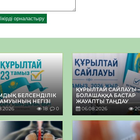
ҚҰРЫЛТАЙ САЙЛАУЫ 
МДЫҚ БЕЛСЕНДІЛІК
БОЛАШАҚҚА БАСТАР
ДАМУЫНЫҢ НЕГІЗІ
ЖАУАПТЫ ТАҢДАУ
8.2026
18
0
06.08.2026
2