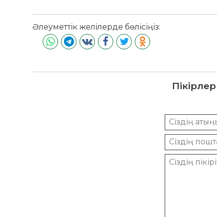
Әлеуметтік желілерде бөлісіңіз:
Пікірлер