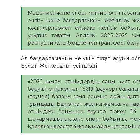
Мәдениет және спорт министрлігі тарапын
енгізу және бағдарламаны жетілдіру ж
кәсіпкерлермен екіжақты келісім бойы
уақытша тоқтатты. Алдағы 2023-2025 
республикалық бюджеттен трансферт бөлуг
Ал бағдарламаның не үшін тоқтап қалуын о
Ержан Жеткерұлы түсіндірді.
«2022 жылы өтінімдердің саны күрт өс
берушіге тіркелген 15619 (ваучер) балан
(ваучер) баланы жыл соңына дейін қамтам
туындады. Бұл өткен жылғы жұмсалған қара
өтінімдері бойынша ваучер тіркеу 24 
шығармашылық және спорт бойынша мемлек
Қаралған қаражат 4 жарым айдың төлемін өт