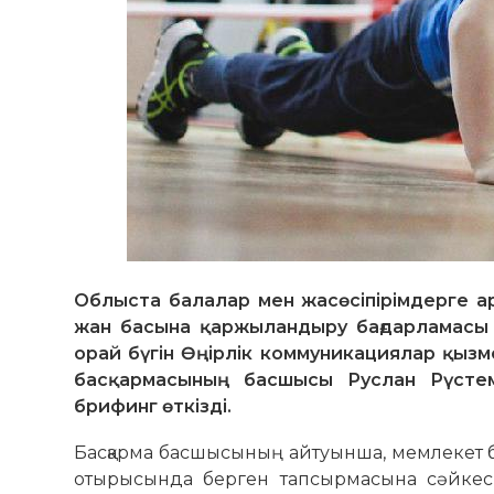
Облыста балалар мен жасөсіпірімдерге а
жан басына қаржыландыру бағдарламасы 
орай бүгін Өңірлік коммуникациялар қыз
басқармасының басшысы Руслан Рүстемов
брифинг өткізді.
Басқарма басшысының айтуынша, мемлекет б
отырысында берген тапсырмасына сәйкес қ