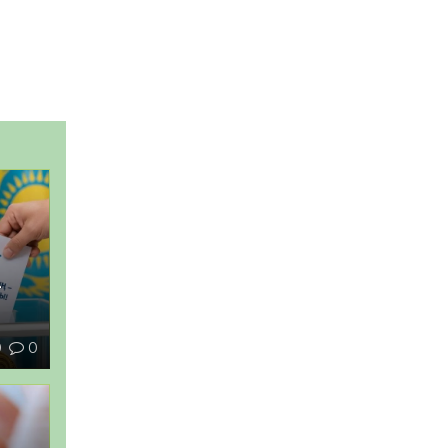
–
0
0