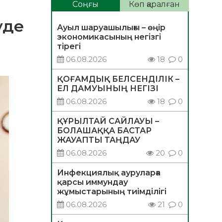
Соңғы
Көп қаралған
уде
Ауыл шаруашылығы – өңір
экономикасының негізгі
тірегі
06.08.2026
18
0
ҚОҒАМДЫҚ БЕЛСЕНДІЛІК –
ЕЛ ДАМУЫНЫҢ НЕГІЗІ
06.08.2026
18
0
ҚҰРЫЛТАЙ САЙЛАУЫ –
БОЛАШАҚҚА БАСТАР
ЖАУАПТЫ ТАҢДАУ
06.08.2026
20
0
Инфекциялық ауруларға
қарсы иммундау
жұмыстарының тиімділігі
06.08.2026
21
0