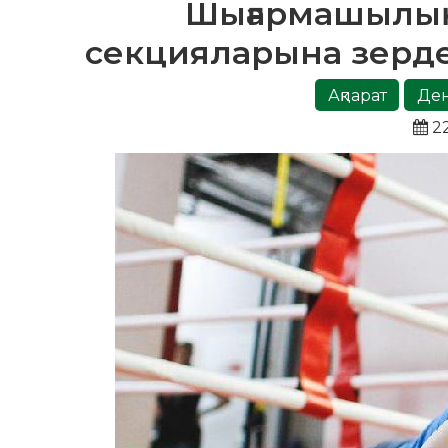
Шығармашылық
секцияларына зерде
Ақпарат
Ден
22