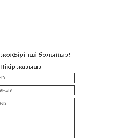
 жоқ. Бірінші болыңыз!
Пікір жазыңыз