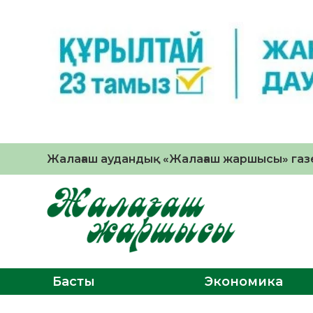
Жалағаш аудандық «Жалағаш жаршысы» газе
Басты
Экономика