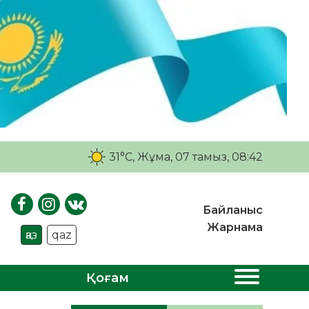
31°C
, Жұма, 07 тамыз, 08:42
Байланыс
Жарнама
қаз
qaz
Қоғам