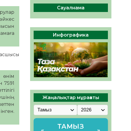
ы жаңа Құрылтай үшін дауыс
беруге дайын
Сауалнама
ырулар
05.08.2026
32
0
сәйкес
мысын
ӘРБІР ДАУЫС – ҚОҒАМ
ДАМУЫНА ҚОСЫЛҒАН
амаға
Инфографика
ҮЛЕС
05.08.2026
39
0
 басшысы
 өнім
н 7591
тілігі
ушінің
Жаңалықтар мұрағаты
жеттен
інген.
ТАМЫЗ
«
»