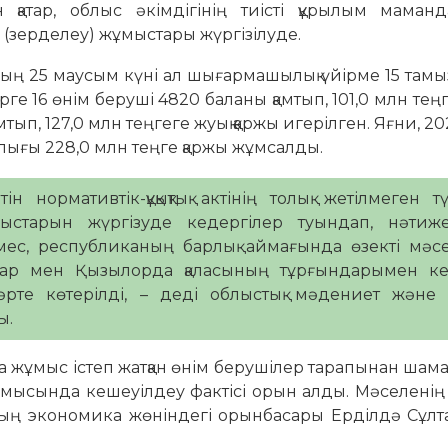
 қатар, облыс әкімдігінің тиісті құрылым маман
 (зерделеу) жұмыстары жүргізілуде.
ың 25 маусым күні ал шығармашылық үйірме 15 тамы
 16 өнім беруші 4820 баланы қамтып, 101,0 млн теңг
тып, 127,0 млн теңгеге жуық қаржы игерілген. Яғни, 2
лығы 228,0 млн теңге қаржы жұмсалды.
 нормативтік-құқықтық актінің толық жетілмеген т
ыстарын жүргізуде кедергілер туындап, нәтиже
емес, республиканың барлық аймағында өзекті мәс
ндар мен Қызылорда қаласының тұрғындарымен ке
те көтерілді, – деді облыстық мәдениет және 
ы.
 жұмыс істеп жатқан өнім берушілер тарапынан шам
ұмысында кешеуілдеу фактісі орын алды. Мәселенің
ның экономика жөніндегі орынбасары Ерділдә Сұлт