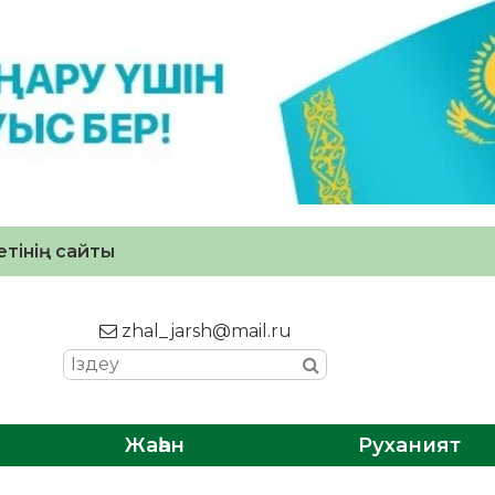
тінің сайты
zhal_jarsh@mail.ru
Жаһан
Руханият