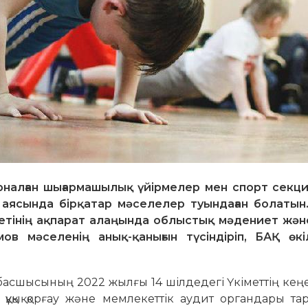
рналған шығармашылық үйірмелер мен спорт секц
аясында бірқатар мәселелер туындаған болатын.
метінің ақпарат алаңында облыстық мәдениет жән
 мәселенің анық-қанығын түсіндіріп, БАҚ өкі
асшысының 2022 жылғы 14 шілдедегі Үкіметтің кең
ұқық қорғау және мемлекеттік аудит органдары та