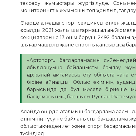
тексеру жұмыстары жүргізілуде. Сонымен
мониторингтік жұмысшы топ құрылып, талдау
Өңірде алғашқы спорт секциясы өткен жылд
қосылды 2021 жылы шығармашылық үйірмелерге
секцияларына 13 өнім беруші 2492 баланы қам
шығармашылық және спорттық тапсырысқа бар
«Артспорт» бағдарламасын сүйемелдейтін
қабылдануына байланысты бақылау жұм
қаржылай қамтамасыз ету облыста ғана 
біріне айналды. Облыс әкімінің ауда
барысында да бұл мәселе бірнеше мәр
басқармасының басшысы Руслан Рүстемұл
Алайда өңірде аталмыш бағдарлама аясында
өтінімнің түсуіне байланысты бағдарлама ж
облыстық мәдениет және спорт басқармасы
түсіндірді.