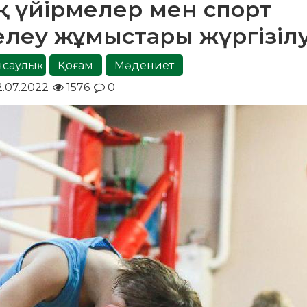
 үйірмелер мен спорт
леу жұмыстары жүргізіл
саулық
Қоғам
Мәдениет
.07.2022
1576
0