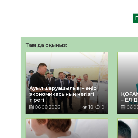
Тағы да оқыңыз:
Ауыл шаруашылығы – өңір
экономикасының негізгі
ҚОҒА
тірегі
– ЕЛ 
06.08.2026
18
0
06.0