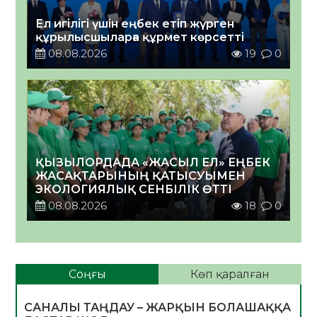
Ел игілігі үшін еңбек етіп жүрген
құрылысшыларға құрмет көрсетті
08.08.2026
19
0
ҚЫЗЫЛОРДАДА «ЖАСЫЛ ЕЛ» ЕҢБЕК
ЖАСАҚТАРЫНЫҢ ҚАТЫСУЫМЕН
ЭКОЛОГИЯЛЫҚ СЕНБІЛІК ӨТТІ
08.08.2026
18
0
Соңғы
Көп қаралған
САНАЛЫ ТАҢДАУ – ЖАРҚЫН БОЛАШАҚҚА