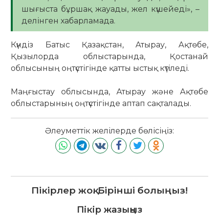
шығыста бұршақ жауады, жел күшейеді», –
делінген хабарламада.
Күндіз Батыс Қазақстан, Атырау, Ақтөбе,
Қызылорда облыстарында, Қостанай
облысының оңтүстігінде қатты ыстық күтіледі.
Маңғыстау облысында, Атырау және Ақтөбе
облыстарының оңтүстігінде аптап сақталады.
Әлеуметтік желілерде бөлісіңіз:
Пікірлер жоқ. Бірінші болыңыз!
Пікір жазыңыз