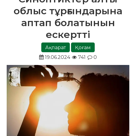
облыс тұрғындарына
аптап болатынын
ескертті
Ақпарат
Қоғам
19.06.2024
741
0