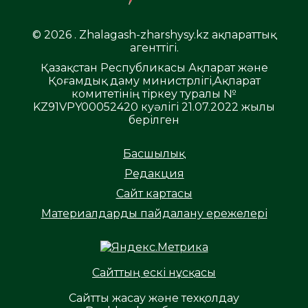
© 2026 . Zhalagash-zharshysy.kz ақпараттық
агенттігі.
Қазақстан Республикасы Ақпарат және
Қоғамдық даму министрлігі,Ақпарат
комитетінің тіркеу туралы №
KZ91VPY00052420 куәлігі 21.07.2022 жылы
берілген
Басшылық
Редакция
Сайт картасы
Материалдарды пайдалану ережелері
Сайттың ескі нұсқасы
Сайтты жасау және техқолдау