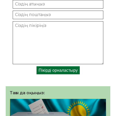
Тағы да оқыңыз: