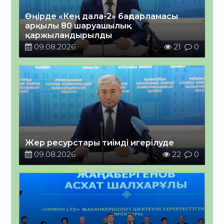
Өңірде «Кең дала-2» бағдарламасы
арқылы 80 шаруашылық
қаржыландырылды
09.08.2026
21
0
Жер ресурстары тиімді игерілуде
09.08.2026
22
0