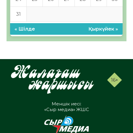
31
« Шілде
Қыркүйек »
16+
Меншік иесі:
«Сыр медиа» ЖШС