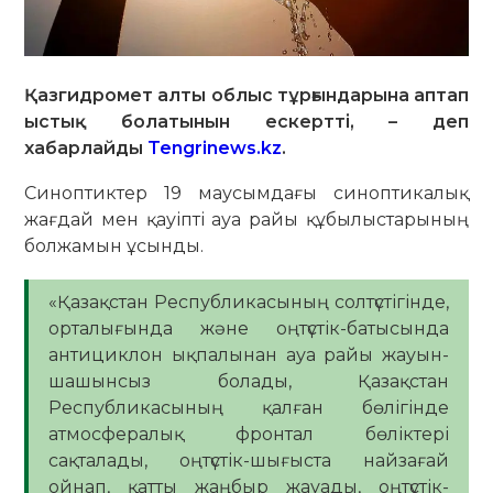
Қазгидромет алты облыс тұрғындарына аптап
ыстық болатынын ескертті, – деп
хабарлайды
Tengrinews.kz
.
Синоптиктер 19 маусымдағы синоптикалық
жағдай мен қауіпті ауа райы құбылыстарының
болжамын ұсынды.
«Қазақстан Республикасының солтүстігінде,
орталығында және оңтүстік-батысында
антициклон ықпалынан ауа райы жауын-
шашынсыз болады, Қазақстан
Республикасының қалған бөлігінде
атмосфералық фронтал бөліктері
сақталады, оңтүстік-шығыста найзағай
ойнап, қатты жаңбыр жауады, оңтүстік-