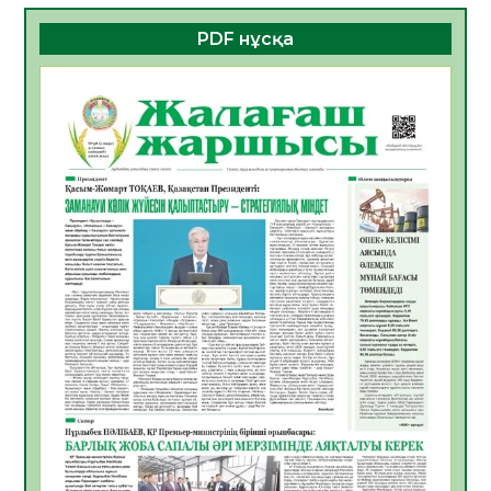
08.08.2026
18
0
PDF нұсқа
Білім гранты иегерлерінің тізімі шықты
07.08.2026
19
0
Қазақстандықтар Құрылтай сайлауынан
жақсылық күтеді – қоғамдық пікір зерттеуі
07.08.2026
18
0
«Дауыс беру учаскесін қалай табуға
болады?»
07.08.2026
19
0
ҚҰРЫЛТАЙ САЙЛАУЫ – БІРЛІК ПЕН
БЕЛСЕНДІЛІКТІҢ БЕЛГІСІ
07.08.2026
58
0
5547 әскери бөлімінде «Алғашқы қызмет
күні» іс-шарасы өтті
07.08.2026
52
0