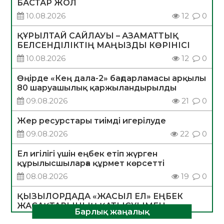
БАСТАР ЖОЛ
10.08.2026
12
0
ҚҰРЫЛТАЙ САЙЛАУЫ – АЗАМАТТЫҚ
БЕЛСЕНДІЛІКТІҢ МАҢЫЗДЫ КӨРІНІСІ
10.08.2026
12
0
Өңірде «Кең дала-2» бағдарламасы арқылы
80 шаруашылық қаржыландырылды
09.08.2026
21
0
Жер ресурстары тиімді игерілуде
09.08.2026
22
0
Ел игілігі үшін еңбек етіп жүрген
құрылысшыларға құрмет көрсетті
08.08.2026
19
0
ҚЫЗЫЛОРДАДА «ЖАСЫЛ ЕЛ» ЕҢБЕК
ЖАСАҚТАРЫНЫҢ ҚАТЫСУЫМЕН
Барлық жаңалық
ЭКОЛОГИЯЛЫҚ СЕНБІЛІК ӨТТІ