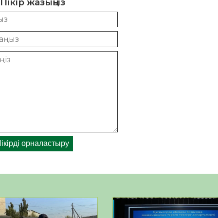
Пікір жазыңыз