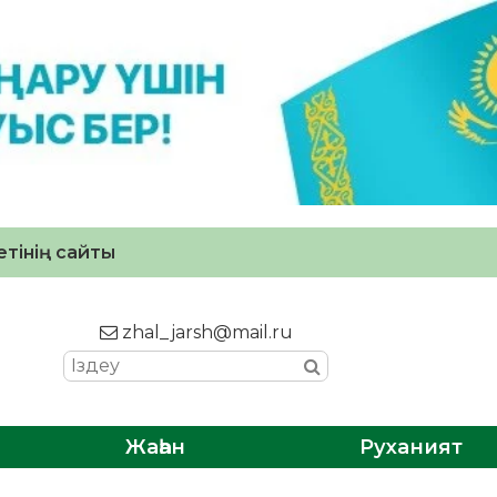
тінің сайты
zhal_jarsh@mail.ru
Жаһан
Руханият