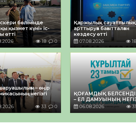
әскери бөлімінде
Қаржылық сауаттылы
қы қызмет күні» іс-
арттыруға бағытталған
ы өтті
кездесу өтті
8.2026
18
0
07.08.2026
1
шаруашылығы – өңір
микасының негізгі
ҚОҒАМДЫҚ БЕЛСЕНДІ
– ЕЛ ДАМУЫНЫҢ НЕГІ
8.2026
33
0
06.08.2026
3