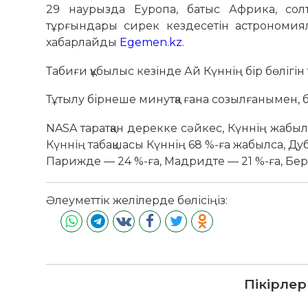
29 наурызда Еуропа, батыс Африка, сол
тұрғындары сирек кездесетін астрономиял
хабарлайды
Egemen.kz
.
Табиғи құбылыс кезінде Ай Күннің бір бөлігін
Тұтылу бірнеше минутқа ғана созылғанымен, 
NASA таратқан дерекке сәйкес, Күннің жабы
Күннің табақшасы Күннің 68 %-ға жабылса, Ду
Парижде — 24 %-ға, Мадридте — 21 %-ға, Бер
Әлеуметтік желілерде бөлісіңіз:
Пікірлер