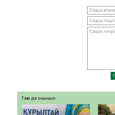
Тағы да оқыңыз: