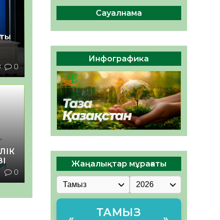
сақтау – әр азаматтың
міндеті
Сауалнама
05.08.2026
45
0
қты
Руслан Рүстемұлы облыс
әкімінің кеңесшісі болып
Инфографика
тағайындалды
8
0
05.08.2026
42
0
ЛІК
ЗІ
Жаңалықтар мұрағаты
1
0
ТАМЫЗ
«
»