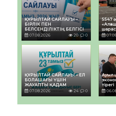
ҚҰРЫЛТАЙ САЙЛАУЫ –
5547 
БІРЛІК ПЕН
«Алғаш
БЕЛСЕНДІЛІКТІҢ БЕЛГІСІ
шарас
07.08.2026
20
0
07.0
ҚҰРЫЛТАЙ САЙЛАУЫ – ЕЛ
Ауыл 
БОЛАШАҒЫ ҮШІН
эконо
ЖАУАПТЫ ҚАДАМ
тірегі
07.08.2026
24
0
06.0