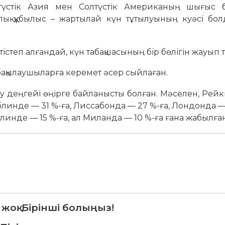
түстік Азия мен Солтүстік Американың шығыс бө
ық құбылыс – жартылай күн тұтылуының куәсі бол
 тістеп алғандай, күн табақшасының бір бөлігін жауып 
бақылаушыларға керемет әсер сыйлаған.
лу деңгейі өңірге байланысты болған. Мәселен, Рей
блинде — 31 %-ға, Лиссабонда — 27 %-ға, Лондонда — 
линде — 15 %-ға, ал Миланда — 10 %-ға ғана жабылған
 жоқ. Бірінші болыңыз!