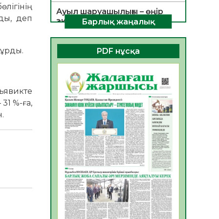
лігінің
Ауыл шаруашылығы – өңір
ды, деп
экономикасының негізгі
Барлық жаңалық
тірегі
06.08.2026
33
0
тұрды.
PDF нұсқа
ҚОҒАМДЫҚ БЕЛСЕНДІЛІК –
ЕЛ ДАМУЫНЫҢ НЕГІЗІ
06.08.2026
31
0
кьявикте
31 %-ға,
ҚҰРЫЛТАЙ САЙЛАУЫ –
БОЛАШАҚҚА БАСТАР
.
ЖАУАПТЫ ТАҢДАУ
06.08.2026
33
0
Инфекциялық ауруларға
қарсы иммундау
жұмыстарының тиімділігі
06.08.2026
34
0
Көкжөтел ауруы туралы
06.08.2026
32
0