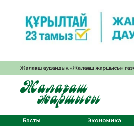
Жалағаш аудандық «Жалағаш жаршысы» газе
Басты
Экономика