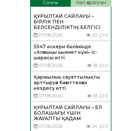
Соңғы
Көп қаралған
ҚҰРЫЛТАЙ САЙЛАУЫ –
БІРЛІК ПЕН
БЕЛСЕНДІЛІКТІҢ БЕЛГІСІ
07.08.2026
20
0
5547 әскери бөлімінде
«Алғашқы қызмет күні» іс-
шарасы өтті
07.08.2026
18
0
Қаржылық сауаттылықты
арттыруға бағытталған
кездесу өтті
07.08.2026
18
0
ҚҰРЫЛТАЙ САЙЛАУЫ – ЕЛ
БОЛАШАҒЫ ҮШІН
ЖАУАПТЫ ҚАДАМ
07.08.2026
24
0