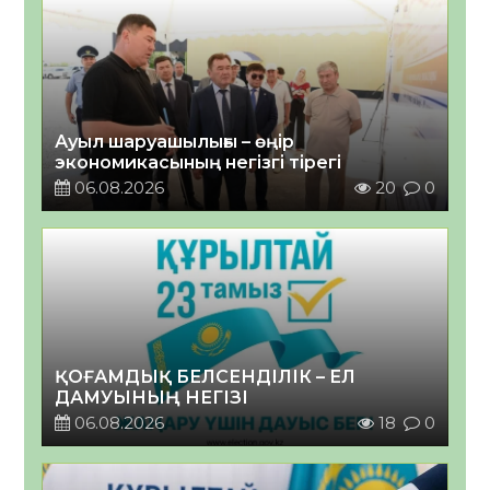
Ауыл шаруашылығы – өңір
экономикасының негізгі тірегі
06.08.2026
20
0
ҚОҒАМДЫҚ БЕЛСЕНДІЛІК – ЕЛ
ДАМУЫНЫҢ НЕГІЗІ
06.08.2026
18
0