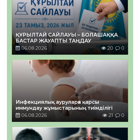
ҚҰРЫЛТАЙ САЙЛАУЫ – БОЛАШАҚҚА
БАСТАР ЖАУАПТЫ ТАҢДАУ
06.08.2026
20
0
Инфекциялық ауруларға қарсы
иммундау жұмыстарының тиімділігі
06.08.2026
21
0