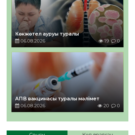
Көкжөтел ауруы туралы
06.08.2026
19
0
АПВ вакцинасы туралы мәлімет
06.08.2026
20
0
Соңғы
Көп қаралған