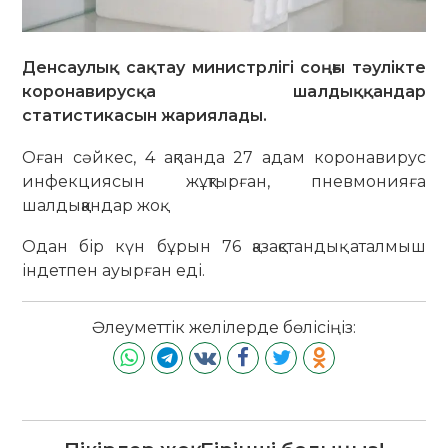
Денсаулық сақтау министрлігі соңғы тәулікте
коронавирусқа шалдыққандар
статистикасын жариялады.
Оған сәйкес, 4 ақпанда 27 адам коронавирус
инфекциясын жұқтырған, пневмонияға
шалдыққандар жоқ.
Одан бір күн бұрын 76 қазақстандық аталмыш
індетпен ауырған еді.
Әлеуметтік желілерде бөлісіңіз: