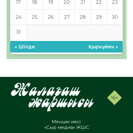
17
18
19
20
21
22
23
24
25
26
27
28
29
30
31
« Шілде
Қыркүйек »
16+
Меншік иесі:
«Сыр медиа» ЖШС