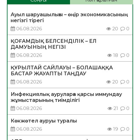
Ауыл шаруашылығы – өңір экономикасының
негізгі тірегі
06.08.2026
20
0
ҚОҒАМДЫҚ БЕЛСЕНДІЛІК – ЕЛ
ДАМУЫНЫҢ НЕГІЗІ
06.08.2026
18
0
ҚҰРЫЛТАЙ САЙЛАУЫ – БОЛАШАҚҚА
БАСТАР ЖАУАПТЫ ТАҢДАУ
06.08.2026
20
0
Инфекциялық ауруларға қарсы иммундау
жұмыстарының тиімділігі
06.08.2026
21
0
Көкжөтел ауруы туралы
06.08.2026
19
0