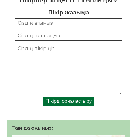
Пікірлер жоқ. Бірінші болыңыз!
Пікір жазыңыз
Тағы да оқыңыз: