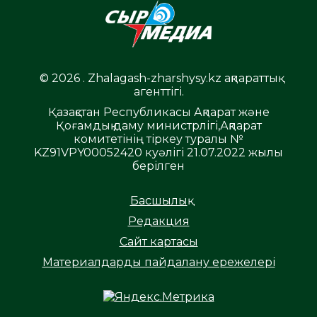
© 2026 . Zhalagash-zharshysy.kz ақпараттық
агенттігі.
Қазақстан Республикасы Ақпарат және
Қоғамдық даму министрлігі,Ақпарат
комитетінің тіркеу туралы №
KZ91VPY00052420 куәлігі 21.07.2022 жылы
берілген
Басшылық
Редакция
Сайт картасы
Материалдарды пайдалану ережелері