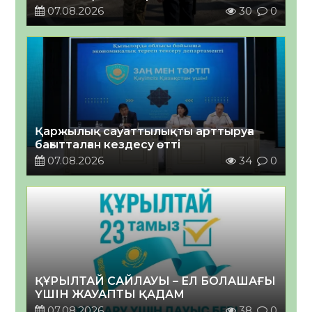
07.08.2026
30
0
Қаржылық сауаттылықты арттыруға
бағытталған кездесу өтті
07.08.2026
34
0
ҚҰРЫЛТАЙ САЙЛАУЫ – ЕЛ БОЛАШАҒЫ
ҮШІН ЖАУАПТЫ ҚАДАМ
07.08.2026
38
0