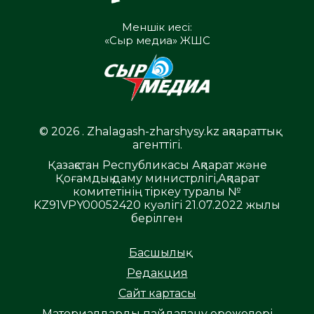
Меншік иесі:
«Сыр медиа» ЖШС
© 2026 . Zhalagash-zharshysy.kz ақпараттық
агенттігі.
Қазақстан Республикасы Ақпарат және
Қоғамдық даму министрлігі,Ақпарат
комитетінің тіркеу туралы №
KZ91VPY00052420 куәлігі 21.07.2022 жылы
берілген
Басшылық
Редакция
Сайт картасы
Материалдарды пайдалану ережелері