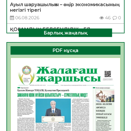
Ауыл шаруашылығы – өңір экономикасының
негізгі тірегі
06.08.2026
46
0
ҚОҒАМДЫҚ БЕЛСЕНДІЛІК – ЕЛ
Барлық жаңалық
ДАМУЫНЫҢ НЕГІЗІ
06.08.2026
44
0
PDF нұсқа
ҚҰРЫЛТАЙ САЙЛАУЫ – БОЛАШАҚҚА
БАСТАР ЖАУАПТЫ ТАҢДАУ
06.08.2026
45
0
Инфекциялық ауруларға қарсы иммундау
жұмыстарының тиімділігі
06.08.2026
48
0
Көкжөтел ауруы туралы
06.08.2026
44
0
АПВ вакцинасы туралы мәлімет
06.08.2026
43
0