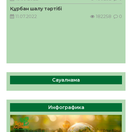
05.08.2026
54
0
Құрбан шалу тәртібі
11.07.2022
182258
0
Сауалнама
Инфографика