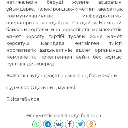
нәтижелерін беруді жүзеге асыратын
ұйымдарға, «электрондық үкіметтің» ақпараттық-
коммуникациялық инфрақұрылымы
операторына жолдайды. Сондай-ақ Бірыңғай
байланыс орталығына көрсетілетін мемлекеттік
қызмет көрсету тәртібі туралы және қызмет
көрсетуші Қағидада енгізілген тиісті
нормативтік құқықтық актінің әділет органында
мемлекеттік тіркелгеннен кейін бес жұмыс
күні ішінде жібереді.
Жалағаш аудандық сот әкімшісінің бас маманы,
Судьялар Одағының мүшесі
Б.Исағабылов
Әлеуметтік желілерде бөлісіңіз: