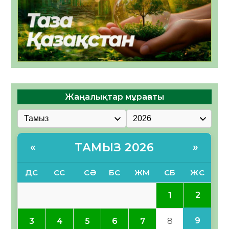
Жаңалықтар мұрағаты
ТАМЫЗ 2026
«
»
ДС
СС
СӘ
БС
ЖМ
СБ
ЖС
2
1
9
3
4
5
6
7
8