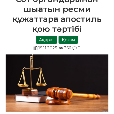
шығатын ресми
құжаттарға апостиль
қою тәртібі
Ақпарат
Қоғам
19.11.2025
366
0