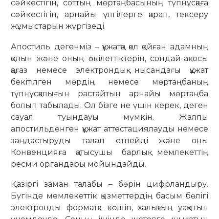
сәйкестігін, соттың мөртаңбасының түпнұсқаға
сәйкестігін, арнайы үлгілерге қарап, тексеру
жұмыстарын жүргізеді.
Апостиль дегенміз – құжатқа қол қойған адамның
қолын және оның өкілеттіктерін, сондай-ақ осы
қағаз немесе электрондық нысандағы құжат
бекітілген мөрдің немесе мөртаңбаның
түпнұсқалығын растайтын арнайы мөртаңба
болып табылады. Ол бізге не үшін керек, деген
сауал туындауы мүмкін. Жалпы
апостильденген құжат аттестациялауды немесе
заңдастыруды талап етпейді және оны
Конвенцияға қатысушы барлық мемлекеттің
ресми органдары мойындайды.
Қазіргі заман талабы – бәрін цифрландыру.
Бүгінде мемлекеттік қызметтердің басым бөлігі
электронды форматқа көшіп, халықтың уақытын