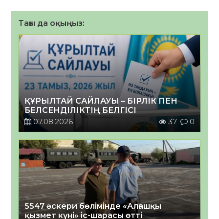
Тағы да оқыңыз:
ҚҰРЫЛТАЙ САЙЛАУЫ – БІРЛІК ПЕН
БЕЛСЕНДІЛІКТІҢ БЕЛГІСІ
07.08.2026
37
0
5547 әскери бөлімінде «Алғашқы
қызмет күні» іс-шарасы өтті