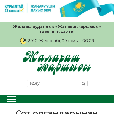
Жалағаш аудандық «Жалағаш жаршысы»
газетінің сайты
29°C
, Жексенбі, 09 тамыз, 00:09
Сот органдарынан