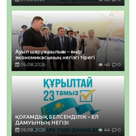
Ауыл шаруашылығы – өңір
экономикасының негізгі тірегі
06.08.2026
46
0
ҚОҒАМДЫҚ БЕЛСЕНДІЛІК – ЕЛ
ДАМУЫНЫҢ НЕГІЗІ
06.08.2026
44
0