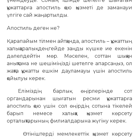
үнемдеуде. Соның ішінде шетелге шығатын
құжаттарға апостиль қою қызметі де заманауи
үлгіге сай жаңартылды.
Апостиль деген не?
Қарапайым тілмен айтқанда, апостиль – құжаттың
халықаралық деңгейде заңды күшке ие екенін
дәлелдейтін мөр. Мәселен, соттан шыққан
анықтама не шешіміңізді шетелге апарсаңыз, ол
жақта құжатты ешкім дауламауы үшін апостиль
қойылуы керек.
Еліміздің барлық өңірлерінде сот
органдарынан шығатын ресми құжаттарға
апостиль қою үшін сол өңірдің сотына тікелей
барып немесе халыққа қызмет көрсету
орталықтарының филиалдарына жүгіну керек.
Өтініштерді мемлекеттік қызмет көрсету