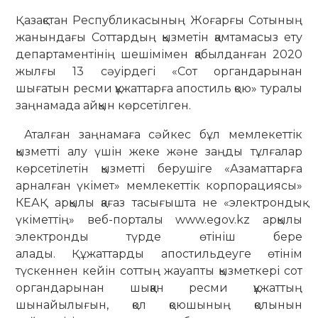
Қазақстан Республикасының Жоғарғы Сотының
жанындағы Соттардың қызметін қамтамасыз ету
департаментінің шешімімен қабылданған 2020
жылғы 13 сәуірдегі «Сот органдарынан
шығатын ресми құжаттарға апостиль қою» туралы
заңнамада айқын көрсетілген.
Аталған заңнамаға сәйкес бұл мемлекеттік
қызметті алу үшін жеке және заңды тұлғалар
көрсетілетін қызметті берушіге «Азаматтарға
арналған үкімет» мемлекеттік корпорациясы»
КЕАҚ арқылы қағаз тасығышта не «электрондық
үкіметтің» веб-порталы www.egov.kz арқылы
электронды түрде өтініш бере
алады. Құжаттарды апостильдеуге өтінім
түскеннен кейін соттың жауапты қызметкері сот
органдарынан шыққан ресми құжаттың
шынайылығын, қол қоюшының қолынын