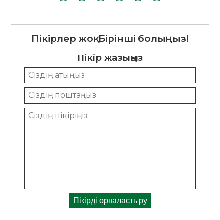
Пікірлер жоқ. Бірінші болыңыз!
Пікір жазыңыз