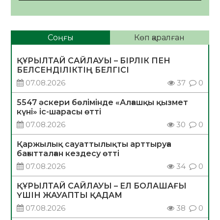
Соңғы
Көп қаралған
ҚҰРЫЛТАЙ САЙЛАУЫ – БІРЛІК ПЕН
БЕЛСЕНДІЛІКТІҢ БЕЛГІСІ
07.08.2026
37
0
5547 әскери бөлімінде «Алғашқы қызмет
күні» іс-шарасы өтті
07.08.2026
30
0
Қаржылық сауаттылықты арттыруға
бағытталған кездесу өтті
07.08.2026
34
0
ҚҰРЫЛТАЙ САЙЛАУЫ – ЕЛ БОЛАШАҒЫ
ҮШІН ЖАУАПТЫ ҚАДАМ
07.08.2026
38
0