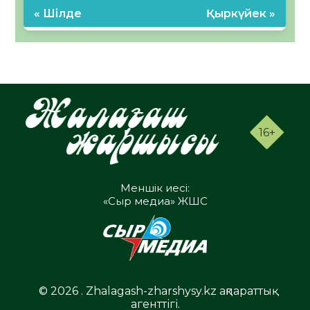
« Шілде
Қыркүйек »
16+
Меншік иесі:
«Сыр медиа» ЖШС
© 2026 . Zhalagash-zharshysy.kz ақпараттық
агенттігі.