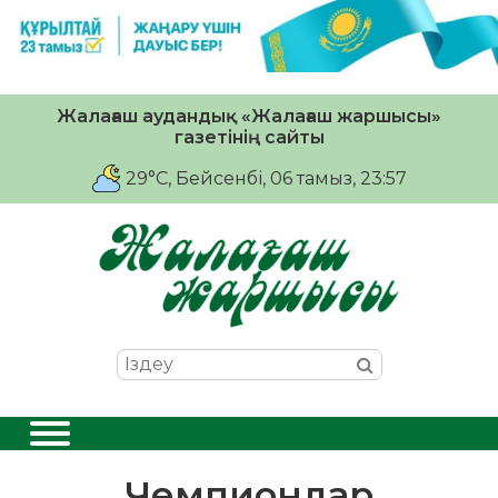
Жалағаш аудандық «Жалағаш жаршысы»
газетінің сайты
29°C
, Бейсенбі, 06 тамыз, 23:57
Чемпиондар