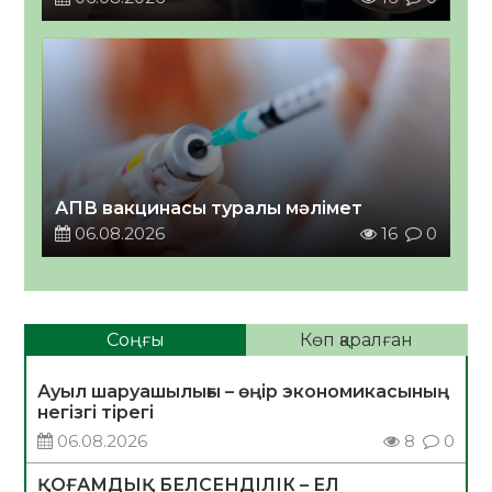
АПВ вакцинасы туралы мәлімет
06.08.2026
16
0
Соңғы
Көп қаралған
Ауыл шаруашылығы – өңір экономикасының
негізгі тірегі
06.08.2026
8
0
ҚОҒАМДЫҚ БЕЛСЕНДІЛІК – ЕЛ