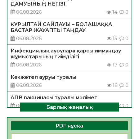
ДАМУЫНЫҢ НЕГІЗІ
06.08.2026
14
0
ҚҰРЫЛТАЙ САЙЛАУЫ – БОЛАШАҚҚА
БАСТАР ЖАУАПТЫ ТАҢДАУ
06.08.2026
15
0
Инфекциялық ауруларға қарсы иммундау
жұмыстарының тиімділігі
06.08.2026
17
0
Көкжөтел ауруы туралы
06.08.2026
16
0
АПВ вакцинасы туралы мәлімет
06.08.2026
16
0
Барлық жаңалық
Open Air: Қызылорда облысы полиция
департаменті 20 мыңнан астам
PDF нұсқа
көрерменнің қауіпсіздігін қамтамасыз етті
06.08.2026
21
0