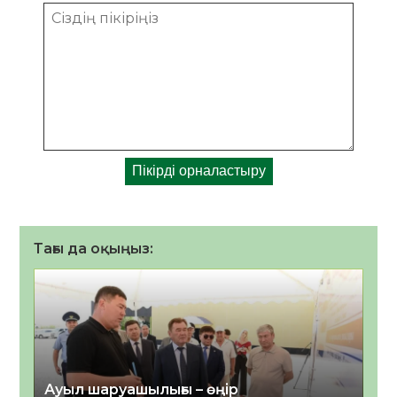
Тағы да оқыңыз:
Ауыл шаруашылығы – өңір