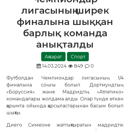
лигасының ширек
финалына шыққан
барлық команда
анықталды
Ақпарат
Спорт
14.03.2024
849
0
Футболдан Чемпиондар лигасының 1/4
финалына соңғы болып Дортмундтың
«Боруссия» және Мадридтің «Атлетико»
командалары жолдама алды. Олар түнде өткен
қарымта ойында қарсыластарынан басым болып
шықты.
Диего Симеоне жаттықтыратын мадридтік