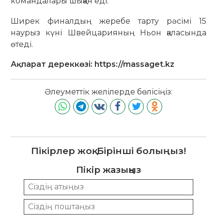
командалары шыққан еді.
Ширек финалдың жеребе тарту рәсімі 15
наурыз күні Швейцарияның Ньон қаласында
өтеді.
Ақпарат дереккөзі: https://massaget.kz
Әлеуметтік желілерде бөлісіңіз:
Пікірлер жоқ. Бірінші болыңыз!
Пікір жазыңыз