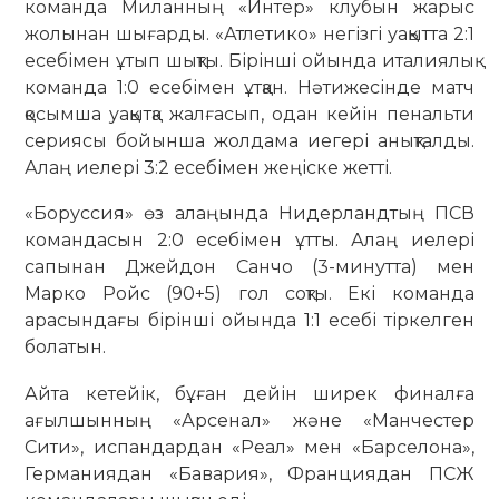
команда Миланның «Интер» клубын жарыс
жолынан шығарды. «Атлетико» негізгі уақытта 2:1
есебімен ұтып шықты. Бірінші ойында италиялық
команда 1:0 есебімен ұтқан. Нәтижесінде матч
қосымша уақытқа жалғасып, одан кейін пенальти
сериясы бойынша жолдама иегері анықталды.
Алаң иелері 3:2 есебімен жеңіске жетті.
«Боруссия» өз алаңында Нидерландтың ПСВ
командасын 2:0 есебімен ұтты. Алаң иелері
сапынан Джейдон Санчо (3-минутта) мен
Марко Ройс (90+5) гол соқты. Екі команда
арасындағы бірінші ойында 1:1 есебі тіркелген
болатын.
Айта кетейік, бұған дейін ширек финалға
ағылшынның «Арсенал» және «Манчестер
Сити», испандардан «Реал» мен «Барселона»,
Германиядан «Бавария», Франциядан ПСЖ