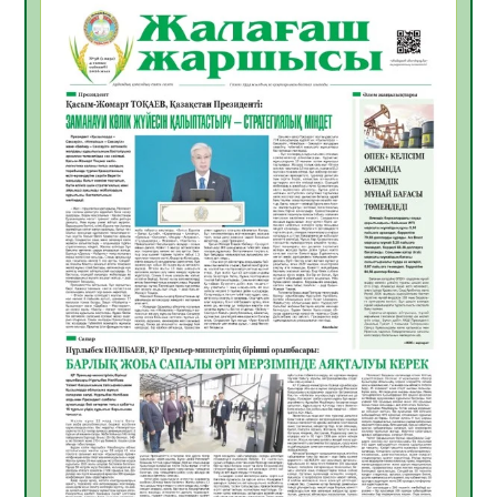
ҚЫЗЫЛОРДАДА «САНАЛЫ ҰРПАҚ –
ЖАРҚЫН БОЛАШАҚ» АТТЫ КЕҢЕЙТІЛГЕН
МӘЖІЛІС ӨТТІ
05.08.2026
29
0
Қазақстан Орталық Азиядағы көшуге ең
қолайлы ел атанды
05.08.2026
31
0
Өрт қауіпсіздігі талаптарын сақтау – әр
азаматтың міндеті
05.08.2026
31
0
Руслан Рүстемұлы облыс әкімінің
кеңесшісі болып тағайындалды
05.08.2026
27
0
Цифрландыру саласын дамыту аясында
салынатын жаңа орталықтың жобасы
талқыланды