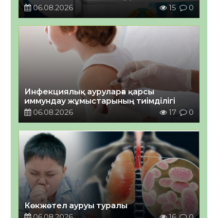
06.08.2026
15
0
Инфекциялық ауруларға қарсы
иммундау жұмыстарының тиімділігі
06.08.2026
17
0
Көкжөтел ауруы туралы
06.08.2026
16
0