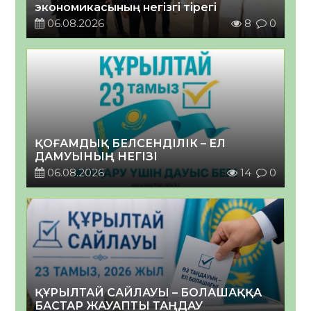
экономикасының негізгі тірегі
06.08.2026
8
0
ҚОҒАМДЫҚ БЕЛСЕНДІЛІК – ЕЛ
ДАМУЫНЫҢ НЕГІЗІ
06.08.2026
14
0
ҚҰРЫЛТАЙ САЙЛАУЫ – БОЛАШАҚҚА
БАСТАР ЖАУАПТЫ ТАҢДАУ